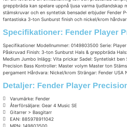
greppbräda kan spelare uppnå ljusa varma ljudlandskap m
stämskruvar och en syntetisk bensadel erbjuder Fender P
fantastiska 3-ton Sunburst finish och nickel/krom hårdvar
Specifikationer: Fender Player 
Specifikationer Modellnummer: 0149803500 Serie: Player K
Påskruvad Finish: 3-ton Sunburst Hals & greppbräda Hals
Medium Jumbo Inlägg: Vita prickar Sadel: Syntetiskt ben S
Precision Bass Kontroller: Master volym Master ton Stäms
pergament Hårdvara: Nickel/krom Strängar: Fender USA NP
Detaljer: Fender Player Precisi
Varumärke: Fender
Återförsäljare: Gear 4 Music SE
Gitarrer > Basgitarr
EAN: 885978911042
MPN: 149803500