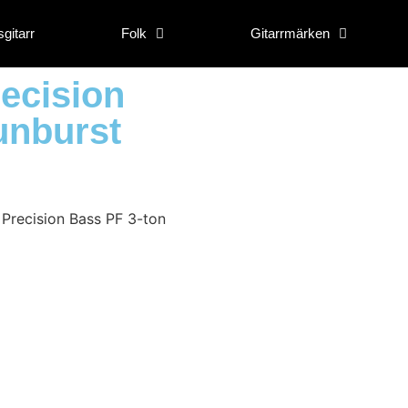
gitarr
Folk
Gitarrmärken
ecision
unburst
 Precision Bass PF 3-ton