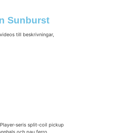
on Sunburst
ideos till beskrivningar,
layer-seris split-coil pickup
lönnhals och pau ferro