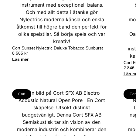
Cort Sunset Nylectric Deluxe Tobacco Sunburst
8 565
kr
Läs mer
Cort 
2 846
Läs m
Cort
Cor