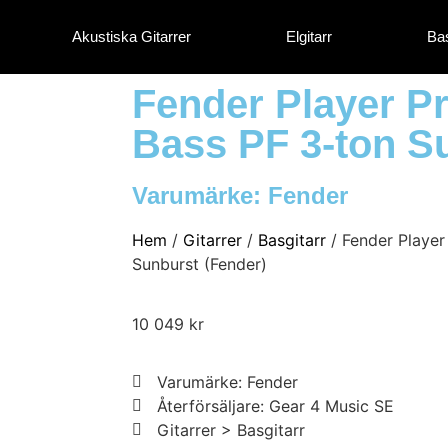
Akustiska Gitarrer
Elgitarr
Bas
Fender Player Pr
Bass PF 3-ton S
Varumärke:
Fender
Hem
/
Gitarrer
/
Basgitarr
/ Fender Player
Sunburst (Fender)
10 049
kr
Varumärke: Fender
Återförsäljare: Gear 4 Music SE
Gitarrer > Basgitarr