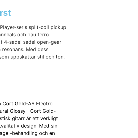
rst
layer-seris split-coil pickup
lönnhals och pau ferro
tt 4-sadel sadel open-gear
ch resonans. Med dess
som uppskattar stil och ton.