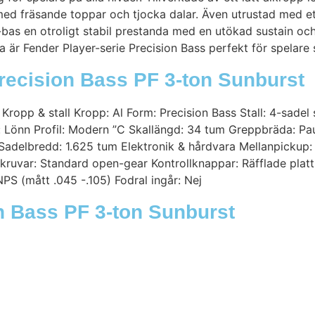
ed fräsande toppar och tjocka dalar. Även utrustad med e
-bas en otroligt stabil prestanda med en utökad sustain o
a är Fender Player-serie Precision Bass perfekt för spelare 
Precision Bass PF 3-ton Sunburst
ropp & stall Kropp: Al Form: Precision Bass Stall: 4-sadel 
: Lönn Profil: Modern ”C Skallängd: 34 tum Greppbräda: Pa
adelbredd: 1.625 tum Elektronik & hårdvara Mellanpickup: P
kruvar: Standard open-gear Kontrollknappar: Räfflade plat
S (mått .045 -.105) Fodral ingår: Nej
on Bass PF 3-ton Sunburst