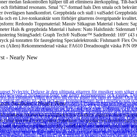
toner medan faskontrollen hjälper till att eliminera återkoppling. Tilt-ba
ner och förbättrad resonans. Smal ”C”-formad hals Den smala och bekväm
verlägsen handkomfort. Greppbräda och stall i valSadel Greppbrädan och
änsla och en Live-tonkaraktär som förhöjer gitarrens övergripande kvalit
sform: Redondo Toppmaterial: Massiv Sitkagran Material i baken: Sape
ter Hals & greppbräda Material i halsen: Nato Halsfinish: Sidenmatt
häljustering SträngSadel: Graph Tech® NuBone™ Sadelbredd: 169″ (43
 tryck på tonratten för fasreglering Specialelektronik: Fishman® Flex
Hex (Allen) Rekommenderad väska: FA610 Dreadnought väska P/N 099
rst - Nearly New
stic Sunburst - Nearly New
kombinerar hantverksskickligheten hos Fender:s elgitarrer med mångsidig
 en fyllig ton med exceptionell projektion. Kroppsformen dreadnought
akt förstärkning vilket gör den perfekt för live framträdanden och ins