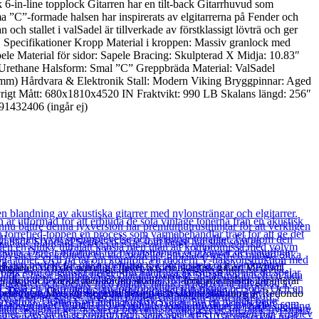
ck 6-in-line topplock Gitarren har en tilt-back Gitarrhuvud som
a ”C”-formade halsen har inspirerats av elgitarrerna på Fender och
 stallet i valSadel är tillverkade av förstklassigt lövträ och ger
et. Specifikationer Kropp Material i kroppen: Massiv granlock med
le Material för sidor: Sapele Bracing: Skulpterad X Midja: 10.83″
 Urethane Halsform: Smal ”C” Greppbräda Material: ValSadel
 mm) Hårdvara & Elektronik Stall: Modern Viking Bryggpinnar: Aged
 Övrigt Mått: 680x1810x4520 IN Fraktvikt: 990 LB Skalans längd: 256″
1432406 (ingår ej)
heten och det naturliga ljudet hos en akustisk gitarr. Med sitt
 ger djup och värme medan den smala ”C”-formade halsen garanterar
pelningar. Med sin eleganta design och stabila stämning är Redondo