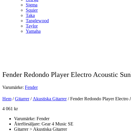
Sigma
Squier
Taka
Tanglewood
Taylor
Yamaha
Fender Redondo Player Electro Acoustic Sun
Varumärke:
Fender
Hem
/
Gitarrer
/
Akustiska Gitarrer
/ Fender Redondo Player Electro 
4 061
kr
Varumärke: Fender
Återförsäljare: Gear 4 Music SE
Gitarrer > Akustiska Gitarrer