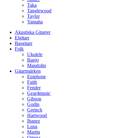
Taka
Tanglewood
Taylor
Yamaha
Akustiska Gitarrer
Elgitarr
Basgitarr
Folk
Ukulele
Banjo
Mandolin
Gitarrmärken
Epiphone
Faith
Fender
Gear4music
Gibson
Godin
Gretsch
Hartwood
Ibanez
Luna
Martin
Ortega