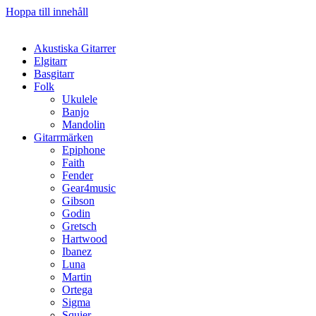
Hoppa till innehåll
Akustiska Gitarrer
Elgitarr
Basgitarr
Folk
Ukulele
Banjo
Mandolin
Gitarrmärken
Epiphone
Faith
Fender
Gear4music
Gibson
Godin
Gretsch
Hartwood
Ibanez
Luna
Martin
Ortega
Sigma
Squier