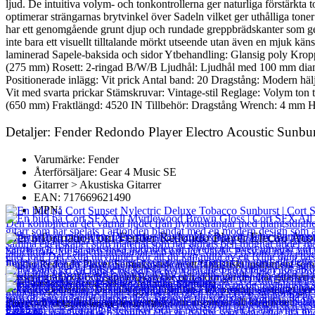
ljud. De intuitiva volym- och tonkontrollerna ger naturliga förstärkta 
optimerar strängarnas brytvinkel över Sadeln vilket ger uthålliga to
har ett genomgående grunt djup och rundade greppbrädskanter som ger ö
inte bara ett visuellt tilltalande mörkt utseende utan även en mjuk k
laminerad Sapele-baksida och sidor Ytbehandling: Glansig poly Kropp
(275 mm) Rosett: 2-ringad B/W/B Ljudhål: Ljudhål med 100 mm diame
Positionerade inlägg: Vit prick Antal band: 20 Dragstång: Modern 
Vit med svarta prickar Stämskruvar: Vintage-stil Reglage: Volym ton
(650 mm) Fraktlängd: 4520 IN Tillbehör: Dragstång Wrench: 4 mm 
Detaljer: Fender Redondo Player Electro Acoustic Sunbu
Varumärke: Fender
Återförsäljare: Gear 4 Music SE
Gitarrer > Akustiska Gitarrer
EAN: 717669621490
MPN:
Mer information om Fender Redondo Player Electro Acou
Fender Redondo Player Semiakustisk är ett fantastiskt instrument som 
massiva granlock och sapelebakstycke och sidor ger den här gitarren
Cort Sunset Nylectric Deluxe Tobacco Sunburst
bekväm spelbarhet. Det inbyggda Fishman Flex preamp-systemet ger ex
Player ett visuellt slående instrument som inspirerar till kreativitet.
Cort SFX All Myrtlewood Brown Gloss
8 565
kr