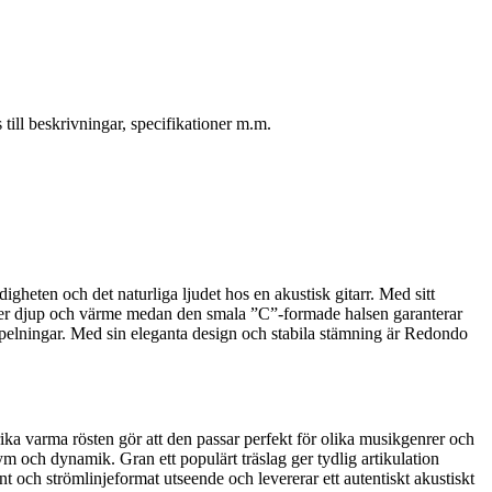
ill beskrivningar, specifikationer m.m.
heten och det naturliga ljudet hos en akustisk gitarr. Med sitt
 ger djup och värme medan den smala ”C”-formade halsen garanterar
pelningar. Med sin eleganta design och stabila stämning är Redondo
a varma rösten gör att den passar perfekt för olika musikgenrer och
m och dynamik. Gran ett populärt träslag ger tydlig artikulation
och strömlinjeformat utseende och levererar ett autentiskt akustiskt