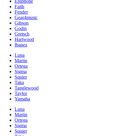
Epiphone
Faith
Fender
Gear4music
Gibson
Godin
Gretsch
Hartwood
Ibanez
Luna
Martin
Ortega
Sigma
Squier
Taka
Tanglewood
Taylor
Yamaha
Luna
Martin
Ortega
Sigma
Squier