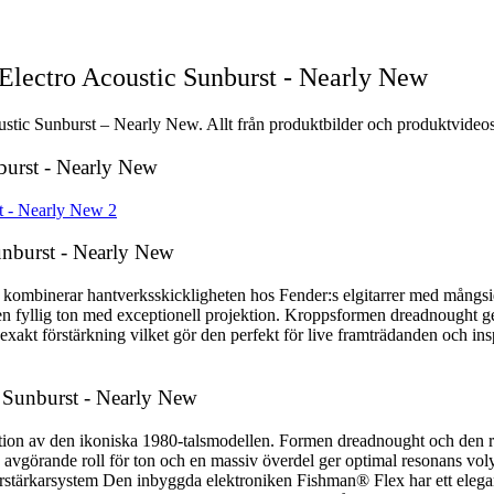
Electro Acoustic Sunburst - Nearly New
tic Sunburst – Nearly New. Allt från produktbilder och produktvideos t
burst - Nearly New
unburst - Nearly New
kombinerar hantverksskickligheten hos Fender:s elgitarrer med mångsidig
 en fyllig ton med exceptionell projektion. Kroppsformen dreadnought
akt förstärkning vilket gör den perfekt för live framträdanden och ins
c Sunburst - Nearly New
on av den ikoniska 1980-talsmodellen. Formen dreadnought och den rik
 avgörande roll för ton och en massiv överdel ger optimal resonans voly
tärkarsystem Den inbyggda elektroniken Fishman® Flex har ett elegant 