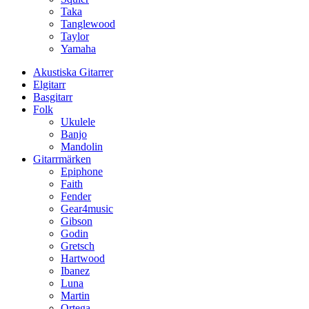
Taka
Tanglewood
Taylor
Yamaha
Akustiska Gitarrer
Elgitarr
Basgitarr
Folk
Ukulele
Banjo
Mandolin
Gitarrmärken
Epiphone
Faith
Fender
Gear4music
Gibson
Godin
Gretsch
Hartwood
Ibanez
Luna
Martin
Ortega