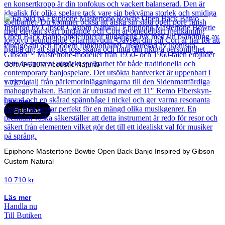
Cort AF510M Acoustic Natural
1 787
kr
Läs mer
Epiphone
Epiphone Mastertone Bowtie Open Back Banjo Inspired by Gibson
Custom Natural
10 710
kr
Läs mer
Handla nu
Till Butiken