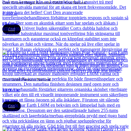
Cort Grand Regal Acoustic GA5F Koa Natural
7 850
kr
Läs mer
Cort
Cort Gold Passion Natural
19 061
kr
Läs mer
Cort