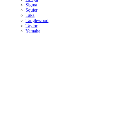
Sigma
Squier
Taka
Tanglewood
Taylor
Yamaha