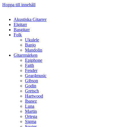
Hoppa till innehåll
Akustiska Gitarrer
Elgitarr
Basgitarr
Folk
Ukulele
Banjo
Mandolin
Gitarrmärken
Epiphone
Faith
Fender
Gear4music
Gibson
Godin
Gretsch
Hartwood
Ibanez
Luna
Martin
Ortega
Sigma
Squier