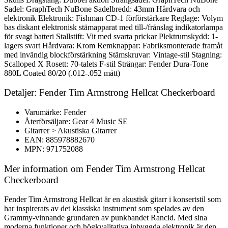
Sadel: GraphTech NuBone Sadelbredd: 43mm Hårdvara och
elektronik Elektronik: Fishman CD-1 förförstärkare Reglage: Volym
bas diskant elektronisk stämapparat med till-/frånslag indikatorlampa
för svagt batteri Stallstift: Vit med svarta prickar Plektrumskydd: 1-
lagers svart Hårdvara: Krom Remknappar: Fabriksmonterade framåt
med invändig blockförstärkning Stämskruvar: Vintage-stil Stagning:
Scalloped X Rosett: 70-talets F-stil Strängar: Fender Dura-Tone
880L Coated 80/20 (.012-.052 mått)
Detaljer: Fender Tim Armstrong Hellcat Checkerboard
Varumärke: Fender
Återförsäljare: Gear 4 Music SE
Gitarrer > Akustiska Gitarrer
EAN: 885978882670
MPN: 971752088
Mer information om Fender Tim Armstrong Hellcat
Checkerboard
Fender Tim Armstrong Hellcat är en akustisk gitarr i konsertstil som
har inspirerats av det klassiska instrument som spelades av den
Grammy-vinnande grundaren av punkbandet Rancid. Med sina
moderna funktioner och högkvalitativa inbyggda elektronik är den