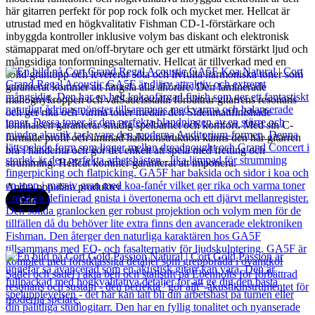
här gitarren perfekt för pop rock folk och mycket mer. Hellcat är
utrustad med en högkvalitativ Fishman CD-1-förstärkare och
inbyggda kontroller inklusive volym bas diskant och elektronisk
stämapparat med on/off-brytare och ger ett utmärkt förstärkt ljud och
mångsidiga tonformningsalternativ. Hellcat är tillverkad med en
solid grantopp och levererar söta och livfulla harmoniska toner som
garanterat kommer att fängsla alla åhörare. Den laminerade
mahognykroppen och valSadelsstalln förbättrar gitarrens resonans
och ger rika och varma toner medan den Sidenmattfinishade
lönnhalsen garanterar smidig spelbarhet och komfort. Med sin C-
formade profil och limmad halskonstruktion känns den här gitarren
bra i händerna och gör det enkelt att spela med fretting och
strumming. Hellcat kommer garanterat att imponera.
Andra populära produkter
Cort