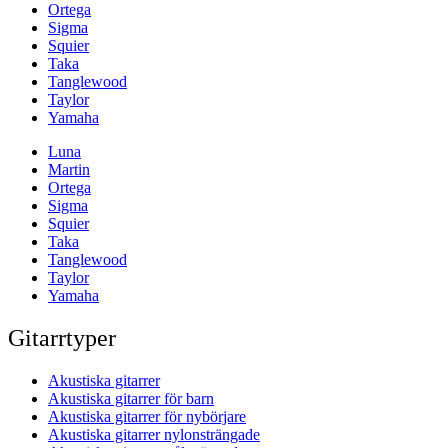
Ortega
Sigma
Squier
Taka
Tanglewood
Taylor
Yamaha
Luna
Martin
Ortega
Sigma
Squier
Taka
Tanglewood
Taylor
Yamaha
Gitarrtyper
Akustiska gitarrer
Akustiska gitarrer för barn
Akustiska gitarrer för nybörjare
Akustiska gitarrer nylonsträngade