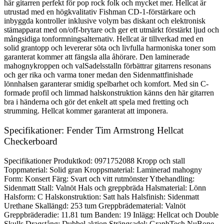
här gitarren perfekt för pop rock folk och mycket mer. Hellcat är
utrustad med en högkvalitativ Fishman CD-1-förstärkare och
inbyggda kontroller inklusive volym bas diskant och elektronisk
stämapparat med on/off-brytare och ger ett utmärkt förstärkt ljud och
mångsidiga tonformningsalternativ. Hellcat är tillverkad med en
solid grantopp och levererar söta och livfulla harmoniska toner som
garanterat kommer att fängsla alla åhörare. Den laminerade
mahognykroppen och valSadelsstalln förbättrar gitarrens resonans
och ger rika och varma toner medan den Sidenmattfinishade
lönnhalsen garanterar smidig spelbarhet och komfort. Med sin C-
formade profil och limmad halskonstruktion känns den här gitarren
bra i händerna och gör det enkelt att spela med fretting och
strumming. Hellcat kommer garanterat att imponera.
Specifikationer: Fender Tim Armstrong Hellcat
Checkerboard
Specifikationer Produktkod: 0971752088 Kropp och stall
Toppmaterial: Solid gran Kroppsmaterial: Laminerad mahogny
Form: Konsert Färg: Svart och vitt rutmönster Ytbehandling:
Sidenmatt Stall: Valnöt Hals och greppbräda Halsmaterial: Lönn
Halsform: C Halskonstruktion: Satt hals Halsfinish: Sidenmatt
Urethane Skallängd: 253 tum Greppbrädematerial: Valnöt
Greppbräderadie: 11.81 tum Banden: 19 Inlägg: Hellcat och Double
Skulls Dragstång: Dubbel aktion Strängsadel: GraphTech NuBone