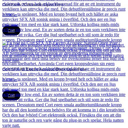
Cort Earth 70 Acoustic Open Pore
3 990
kr
Läs mer
Cort
Cort SFX AB Electro Acoustic Black Open Pore
3 418
kr
Läs mer
Cort