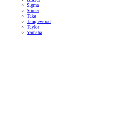
Sigma
Squier
Taka
Tanglewood
Taylor
Yamaha