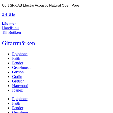
Cort SFX AB Electro Acoustic Natural Open Pore
3 418
kr
Läs mer
Handla nu
Till Butiken
Gitarrmärken
Epiphone
Faith
Fender
Gear4music
Gibson
Godin
Gretsch
Hartwood
Ibanez
Epiphone
Faith
Fender
Gear4music