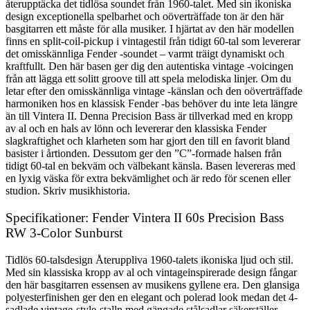
återupptäcka det tidlösa soundet från 1960-talet. Med sin ikoniska
design exceptionella spelbarhet och oöverträffade ton är den här
basgitarren ett måste för alla musiker. I hjärtat av den här modellen
finns en split-coil-pickup i vintagestil från tidigt 60-tal som levererar
det omisskännliga Fender -soundet – varmt träigt dynamiskt och
kraftfullt. Den här basen ger dig den autentiska vintage -voicingen
från att lägga ett solitt groove till att spela melodiska linjer. Om du
letar efter den omisskännliga vintage -känslan och den oöverträffade
harmoniken hos en klassisk Fender -bas behöver du inte leta längre
än till Vintera II. Denna Precision Bass är tillverkad med en kropp
av al och en hals av lönn och levererar den klassiska Fender
slagkraftighet och klarheten som har gjort den till en favorit bland
basister i årtionden. Dessutom ger den ”C”-formade halsen från
tidigt 60-tal en bekväm och välbekant känsla. Basen levereras med
en lyxig väska för extra bekvämlighet och är redo för scenen eller
studion. Skriv musikhistoria.
Specifikationer: Fender Vintera II 60s Precision Bass
RW 3-Color Sunburst
Tidlös 60-talsdesign Återuppliva 1960-talets ikoniska ljud och stil.
Med sin klassiska kropp av al och vintageinspirerade design fångar
den här basgitarren essensen av musikens gyllene era. Den glansiga
polyesterfinishen ger den en elegant och polerad look medan det 4-
sadlade vintage-style-stalln med gängade stålsadlar säkerställer