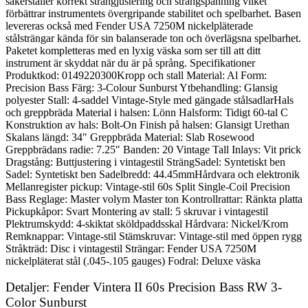
säkerställer korrekt strängjustering och strängspänning vilket
förbättrar instrumentets övergripande stabilitet och spelbarhet. Basen
levereras också med Fender USA 7250M nickelpläterade
stålsträngar kända för sin balanserade ton och överlägsna spelbarhet.
Paketet kompletteras med en lyxig väska som ser till att ditt
instrument är skyddat när du är på språng. Specifikationer
Produktkod: 0149220300Kropp och stall Material: Al Form:
Precision Bass Färg: 3-Colour Sunburst Ytbehandling: Glansig
polyester Stall: 4-saddel Vintage-Style med gängade stålsadlarHals
och greppbräda Material i halsen: Lönn Halsform: Tidigt 60-tal C
Konstruktion av hals: Bolt-On Finish på halsen: Glansigt Urethan
Skalans längd: 34″ Greppbräda Material: Slab Rosewood
Greppbrädans radie: 7.25″ Banden: 20 Vintage Tall Inlays: Vit prick
Dragstång: Buttjustering i vintagestil SträngSadel: Syntetiskt ben
Sadel: Syntetiskt ben Sadelbredd: 44.45mmHårdvara och elektronik
Mellanregister pickup: Vintage-stil 60s Split Single-Coil Precision
Bass Reglage: Master volym Master ton Kontrollrattar: Ränkta platta
Pickupkåpor: Svart Montering av stall: 5 skruvar i vintagestil
Plektrumskydd: 4-skiktat sköldpaddsskal Hårdvara: Nickel/Krom
Remknappar: Vintage-stil Stämskruvar: Vintage-stil med öppen rygg
Stråkträd: Disc i vintagestil Strängar: Fender USA 7250M
nickelpläterat stål (.045-.105 gauges) Fodral: Deluxe väska
Detaljer: Fender Vintera II 60s Precision Bass RW 3-
Color Sunburst