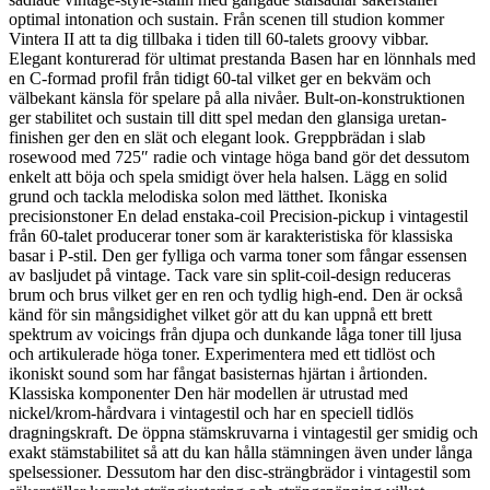
optimal intonation och sustain. Från scenen till studion kommer
Vintera II att ta dig tillbaka i tiden till 60-talets groovy vibbar.
Elegant konturerad för ultimat prestanda Basen har en lönnhals med
en C-formad profil från tidigt 60-tal vilket ger en bekväm och
välbekant känsla för spelare på alla nivåer. Bult-on-konstruktionen
ger stabilitet och sustain till ditt spel medan den glansiga uretan-
finishen ger den en slät och elegant look. Greppbrädan i slab
rosewood med 725″ radie och vintage höga band gör det dessutom
enkelt att böja och spela smidigt över hela halsen. Lägg en solid
grund och tackla melodiska solon med lätthet. Ikoniska
precisionstoner En delad enstaka-coil Precision-pickup i vintagestil
från 60-talet producerar toner som är karakteristiska för klassiska
basar i P-stil. Den ger fylliga och varma toner som fångar essensen
av basljudet på vintage. Tack vare sin split-coil-design reduceras
brum och brus vilket ger en ren och tydlig high-end. Den är också
känd för sin mångsidighet vilket gör att du kan uppnå ett brett
spektrum av voicings från djupa och dunkande låga toner till ljusa
och artikulerade höga toner. Experimentera med ett tidlöst och
ikoniskt sound som har fångat basisternas hjärtan i årtionden.
Klassiska komponenter Den här modellen är utrustad med
nickel/krom-hårdvara i vintagestil och har en speciell tidlös
dragningskraft. De öppna stämskruvarna i vintagestil ger smidig och
exakt stämstabilitet så att du kan hålla stämningen även under långa
spelsessioner. Dessutom har den disc-strängbrädor i vintagestil som