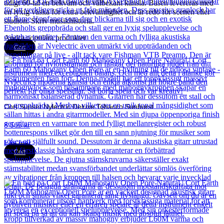
tidigt 60-tal en bekväm och välbekant känsla. Basen levereras med
en lyxig väska för extra bekvämlighet och är redo för scenen eller
studion. Skriv musikhistoria.
Andra populära produkter
Cort
Cort Sunset Nylectric Deluxe Tobacco Sunburst
8 565
kr
Läs mer
Cort