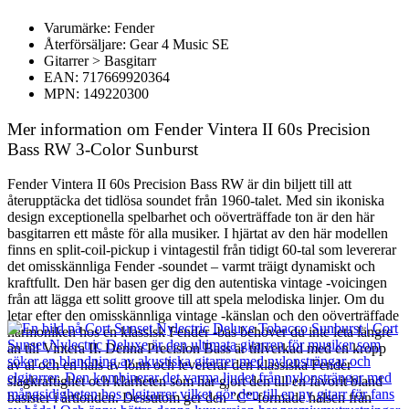
Varumärke: Fender
Återförsäljare: Gear 4 Music SE
Gitarrer > Basgitarr
EAN: 717669920364
MPN: 149220300
Mer information om Fender Vintera II 60s Precision
Bass RW 3-Color Sunburst
Fender Vintera II 60s Precision Bass RW är din biljett till att
återupptäcka det tidlösa soundet från 1960-talet. Med sin ikoniska
design exceptionella spelbarhet och oöverträffade ton är den här
basgitarren ett måste för alla musiker. I hjärtat av den här modellen
finns en split-coil-pickup i vintagestil från tidigt 60-tal som levererar
det omisskännliga Fender -soundet – varmt träigt dynamiskt och
kraftfullt. Den här basen ger dig den autentiska vintage -voicingen
från att lägga ett solitt groove till att spela melodiska linjer. Om du
letar efter den omisskännliga vintage -känslan och den oöverträffade
harmoniken hos en klassisk Fender -bas behöver du inte leta längre
än till Vintera II. Denna Precision Bass är tillverkad med en kropp
av al och en hals av lönn och levererar den klassiska Fender
slagkraftighet och klarheten som har gjort den till en favorit bland
basister i årtionden. Dessutom ger den ”C”-formade halsen från