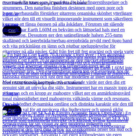
Cort Earth 60 Mahogany Open Pore Natural
2 846
kr
Läs mer
Cort
Cort L60M Mahogany Open Pore Natural
2 188
kr
Läs mer
Cort