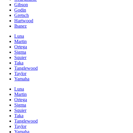
Gibson
Godin
Gretsch
Hartwood
Ibanez
Luna
Martin
Ortega
Sigma
Squier
Taka
Tanglewood
Taylor
Yamaha
Luna
Martin
Ortega
Sigma
Squier
Taka
Tanglewood
Taylor
Yamaha