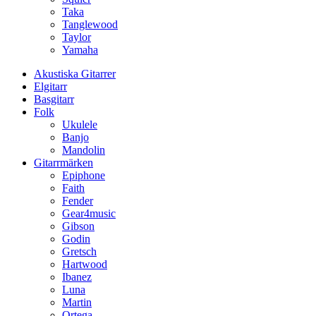
Taka
Tanglewood
Taylor
Yamaha
Akustiska Gitarrer
Elgitarr
Basgitarr
Folk
Ukulele
Banjo
Mandolin
Gitarrmärken
Epiphone
Faith
Fender
Gear4music
Gibson
Godin
Gretsch
Hartwood
Ibanez
Luna
Martin
Ortega