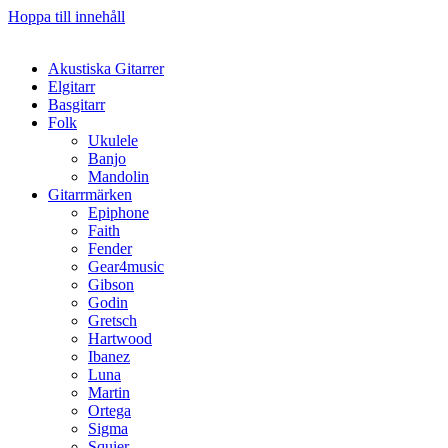
Hoppa till innehåll
Akustiska Gitarrer
Elgitarr
Basgitarr
Folk
Ukulele
Banjo
Mandolin
Gitarrmärken
Epiphone
Faith
Fender
Gear4music
Gibson
Godin
Gretsch
Hartwood
Ibanez
Luna
Martin
Ortega
Sigma
Squier