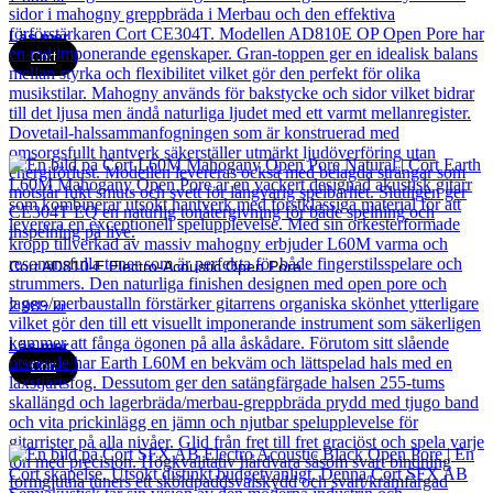
Läs mer
Cort
Cort AD810-E Electro-Acoustic Open Pore
2 989
kr
Läs mer
Cort