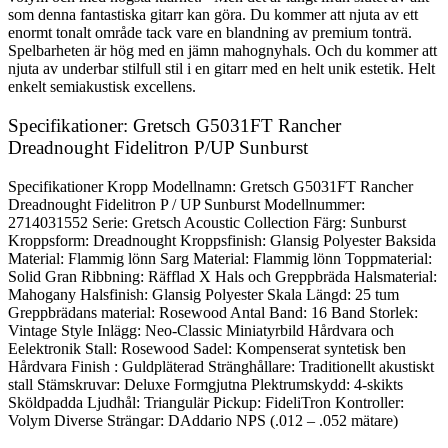
som denna fantastiska gitarr kan göra. Du kommer att njuta av ett
enormt tonalt område tack vare en blandning av premium tonträ.
Spelbarheten är hög med en jämn mahognyhals. Och du kommer att
njuta av underbar stilfull stil i en gitarr med en helt unik estetik. Helt
enkelt semiakustisk excellens.
Specifikationer: Gretsch G5031FT Rancher
Dreadnought Fidelitron P/UP Sunburst
Specifikationer Kropp Modellnamn: Gretsch G5031FT Rancher
Dreadnought Fidelitron P / UP Sunburst Modellnummer:
2714031552 Serie: Gretsch Acoustic Collection Färg: Sunburst
Kroppsform: Dreadnought Kroppsfinish: Glansig Polyester Baksida
Material: Flammig lönn Sarg Material: Flammig lönn Toppmaterial:
Solid Gran Ribbning: Räfflad X Hals och Greppbräda Halsmaterial:
Mahogany Halsfinish: Glansig Polyester Skala Längd: 25 tum
Greppbrädans material: Rosewood Antal Band: 16 Band Storlek:
Vintage Style Inlägg: Neo-Classic Miniatyrbild Hårdvara och
Eelektronik Stall: Rosewood Sadel: Kompenserat syntetisk ben
Hårdvara Finish : Guldpläterad Stränghållare: Traditionellt akustiskt
stall Stämskruvar: Deluxe Formgjutna Plektrumskydd: 4-skikts
Sköldpadda Ljudhål: Triangulär Pickup: FideliTron Kontroller:
Volym Diverse Strängar: DAddario NPS (.012 – .052 mätare)