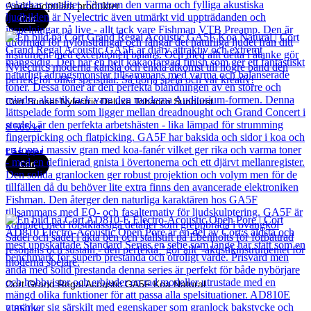
Andra populära produkter
Cort
Cort Sunset Nylectric Deluxe Tobacco Sunburst
8 565
kr
Läs mer
Cort
Cort Grand Regal Acoustic GA5F Koa Natural
7 850
kr