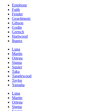
Epiphone
Faith
Fender
Gear4music
Gibson
Godin
Gretsch
Hartwood
Ibanez
Luna
Martin
Ortega
Sigma
Squier
Taka
Tanglewood
Taylor
Yamaha
Luna
Martin
Ortega
Sigma