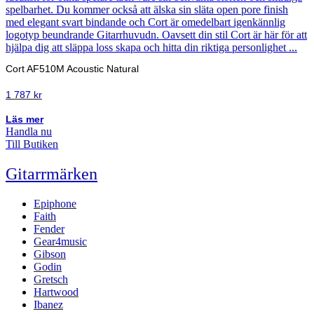
Cort AF510M Acoustic Natural
1 787
kr
Läs mer
Handla nu
Till Butiken
Gitarrmärken
Epiphone
Faith
Fender
Gear4music
Gibson
Godin
Gretsch
Hartwood
Ibanez