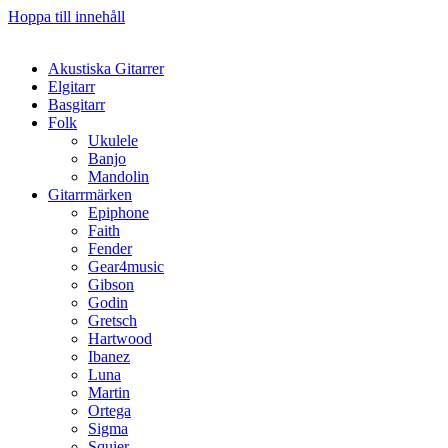
Hoppa till innehåll
Akustiska Gitarrer
Elgitarr
Basgitarr
Folk
Ukulele
Banjo
Mandolin
Gitarrmärken
Epiphone
Faith
Fender
Gear4music
Gibson
Godin
Gretsch
Hartwood
Ibanez
Luna
Martin
Ortega
Sigma
Squier