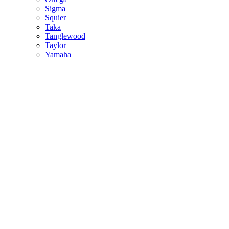
Sigma
Squier
Taka
Tanglewood
Taylor
Yamaha