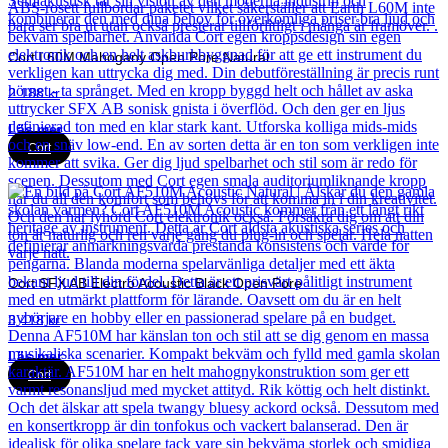
Cort L60M Mahogany Open Pore Natural
2 188
kr
Läs mer
Cort
Cort SFX AB Electro Acoustic Black Open Pore
3 418
kr
Läs mer
Cort