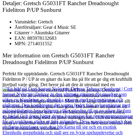
Detaljer: Gretsch G5031FT Rancher Dreadnought
Fidelitron P/UP Sunburst
Varumärke: Gretsch
Återförsäljare: Gear 4 Music SE
Gitarrer > Akustiska Gitarrer
EAN: 885978132683
MPN: 2714031552
Mer information om Gretsch G5031FT Rancher
Dreadnought Fidelitron P/UP Sunburst
Perfekt för uppträdande. Gretsch G5031FT Rancher Dreadnought
Fidelitron P / UP är en gitarr du kan lita på för att ge dig ett kraftfullt
liveljud varje gång. Det beror på att den är utrustad med en
fantastisk iso-chamber monterad FideliTron pickup. Denna är
utformad för att leverera vackra naturliga akustiska toner i hög
volym och med högsta klarhet. Men det är långt ifrån slutet av allt
som denna fantastiska gitarr kan göra. Du kommer att njuta av ett
enormt tonalt område tack vare en blandning av premium tonträ.
Spelbarheten är hög med en jämn mahognyhals. Och du kommer att
njuta av underbar stilfull stil i en gitarr med en helt unik estetik. Helt
enkelt semiakustisk excellens.