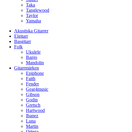
Taka
Tanglewood
Taylor
Yamaha
Akustiska Gitarrer
Elgitarr
Basgitarr
Folk
Ukulele
Banjo
Mandolin
Gitarrmärken
Epiphone
Faith
Fender
Gear4music
Gibson
Godin
Gretsch
Hartwood
Ibanez
Luna
Martin
Ortega