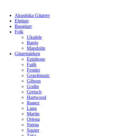
Hoppa
till
Akustiska Gitarrer
innehåll
Elgitarr
Basgitarr
Folk
Ukulele
Banjo
Mandolin
Gitarrmärken
Epiphone
Faith
Fender
Gear4music
Gibson
Godin
Gretsch
Hartwood
Ibanez
Luna
Martin
Ortega
Sigma
Squier
Taka