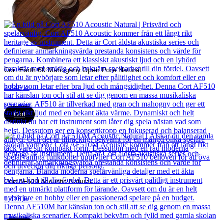
Cort
Cort Earth 60 Mahogany Open Pore Natural
2 846
kr
Läs mer
Cort
Cort AF510 Acoustic Natural
1 416
kr
Läs mer