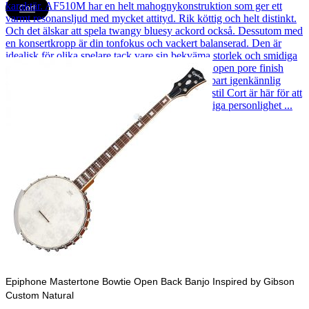
Cort
Cort AF510M Acoustic Natural
1 787
kr
Läs mer
Epiphone
Epiphone Mastertone Bowtie Open Back Banjo Inspired by Gibson
Custom Natural