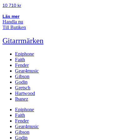
10 710
kr
Läs mer
Handla nu
Till Butiken
Gitarrmärken
Epiphone
Faith
Fender
Gear4music
Gibson
Godin
Gretsch
Hartwood
Ibanez
Epiphone
Faith
Fender
Gear4music
Gibson
Godin