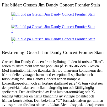
Fler bilder: Gretsch Jim Dandy Concert Frontier Stain
Beskrivning: Gretsch Jim Dandy Concert Frontier Stain
Gretsch Jim Dandy Concert är en hyllning till den historiska ”Rex”-
serien av instrument som var populära på 1930- 40- och 50-talen.
Med inspiration från de ikoniska flat-top-gitarrerna kombinerar den
här modellen vintage charm med exceptionell spelbarhet och
förstklassig ton. Jim Dandy Concert har en kompakt
konsertkroppsform och en kortare skallängd på 2475 tum vilket ger
den perfekta balansen mellan mångsidig ton och lättillgänglig
spelbarhet. Den är tillverkad av lätta laminat-tonträslag och X-
bracing vilket ger en härlig blandning av vintage tonalitet och
hållbar konstruktion. Den bekväma ”C”-formade halsen ger timmar
av inspiration för dina old school-låtar. Med tidstypiska detaljer som