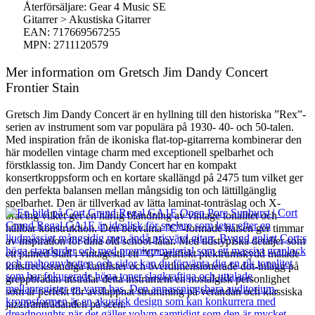
Återförsäljare: Gear 4 Music SE
Gitarrer > Akustiska Gitarrer
EAN: 717669567255
MPN: 2711120579
Mer information om Gretsch Jim Dandy Concert
Frontier Stain
Gretsch Jim Dandy Concert är en hyllning till den historiska ”Rex”-
serien av instrument som var populära på 1930- 40- och 50-talen.
Med inspiration från de ikoniska flat-top-gitarrerna kombinerar den
här modellen vintage charm med exceptionell spelbarhet och
förstklassig ton. Jim Dandy Concert har en kompakt
konsertkroppsform och en kortare skallängd på 2475 tum vilket ger
den perfekta balansen mellan mångsidig ton och lättillgänglig
spelbarhet. Den är tillverkad av lätta laminat-tonträslag och X-
bracing vilket ger en härlig blandning av vintage tonalitet och
hållbar konstruktion. Den bekväma ”C”-formade halsen ger timmar
av inspiration för dina old school-låtar. Med tidstypiska detaljer som
ett pinned Stall i vintagestil ett ”G”-grafiskt plektrumskydd målade
kritstrecksrandiga kantlister och överdimensionerade dot-inlägg på
greppbrädan utstrålar detta instrument en nostalgisk personlighet
som är perfekt för avslappnat strumming på verandan och klassiska
jazzframträdanden på scen.