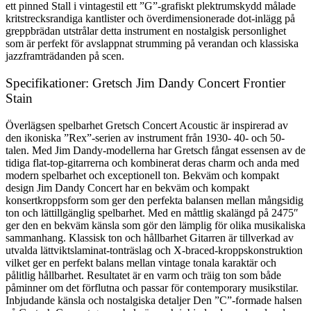
ett pinned Stall i vintagestil ett ”G”-grafiskt plektrumskydd målade
kritstrecksrandiga kantlister och överdimensionerade dot-inlägg på
greppbrädan utstrålar detta instrument en nostalgisk personlighet
som är perfekt för avslappnat strumming på verandan och klassiska
jazzframträdanden på scen.
Specifikationer: Gretsch Jim Dandy Concert Frontier
Stain
Överlägsen spelbarhet Gretsch Concert Acoustic är inspirerad av
den ikoniska ”Rex”-serien av instrument från 1930- 40- och 50-
talen. Med Jim Dandy-modellerna har Gretsch fångat essensen av de
tidiga flat-top-gitarrerna och kombinerat deras charm och anda med
modern spelbarhet och exceptionell ton. Bekväm och kompakt
design Jim Dandy Concert har en bekväm och kompakt
konsertkroppsform som ger den perfekta balansen mellan mångsidig
ton och lättillgänglig spelbarhet. Med en måttlig skalängd på 2475″
ger den en bekväm känsla som gör den lämplig för olika musikaliska
sammanhang. Klassisk ton och hållbarhet Gitarren är tillverkad av
utvalda lättviktslaminat-tonträslag och X-braced-kroppskonstruktion
vilket ger en perfekt balans mellan vintage tonala karaktär och
pålitlig hållbarhet. Resultatet är en varm och träig ton som både
påminner om det förflutna och passar för contemporary musikstilar.
Inbjudande känsla och nostalgiska detaljer Den ”C”-formade halsen