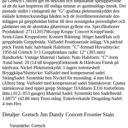
på Gretsch Concert ger en bekväm och inbjudande spelupplevelse
så att du kan inspireras till otaliga timmar av gammaldags musik. Det
pinnade stallet i vintagestil det ”G”-grafiska plektrumskyddet den
målade kritstrecksrandiga bården och de överdimensionerade dot-
inläggen på greppbrädan bidrar till dess nostalgiska personlighet och
påminner om de akustiska gitarrernas gyllene era. Specifikationer
Produktkod: 2711120579Kropp Kropp: Concert KroppFinish:
Semi-Glans Kroppsform: Konsert Riktning: Höger handHals och
greppbräda Greppbräda: ValSadel Positionerade inlägg: Vit pärloid
prick Finish hals: halvblank Halsform: ”C”-formad Huvudstycke:
1950-tal Gretsch 3×3 Greppbrädans radie: 12″ (305 mm)
Bandtorlek: Vintage Material i halsen: Nato Halsform: ”C”-form
Antal band: 20 (14 till kroppen)Elektronik & Hårdvara Finish på
hårdvara: Nickel Plektrumskydd: 1-lagers tortoiseshell
Bryggkåpa/Slutstycke: ValSadel med kompenserad sadel
SträngSadel: Syntetiskt ben Nyckel för trussstång: 4 mm Hex
(Allen) Steg: ValSadel med kompenserad sadel Stämskruvar: Gjutna
stämskruvar med öppet grepp Strängar: DAddario EJ16 fosforbrons
lätta (.012-.053 gauges) Material Sadel: Syntetiskt ben Sadelbredd:
1.6875″ (42.86 mm) Truss-stång: Enkelverkande Dragstång-Sadel:
4 mm Hex
Detaljer: Gretsch Jim Dandy Concert Frontier Stain
Varumärke: Gretsch