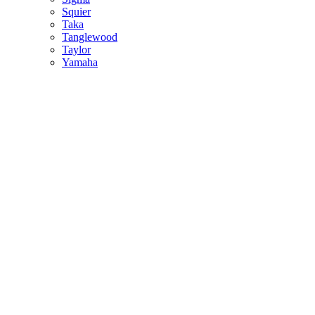
Squier
Taka
Tanglewood
Taylor
Yamaha