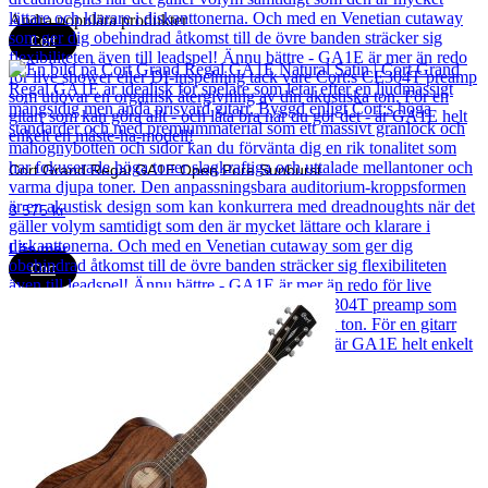
Andra populära produkter
Cort
Cort Grand Regal GA1E Open Pore Sunburst
3 575
kr
Läs mer
Cort
Cort Grand Regal GA1E Natural Satin
3 832
kr
Läs mer