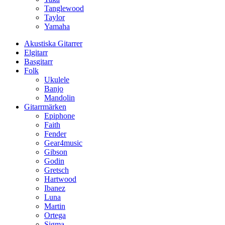
Tanglewood
Taylor
Yamaha
Akustiska Gitarrer
Elgitarr
Basgitarr
Folk
Ukulele
Banjo
Mandolin
Gitarrmärken
Epiphone
Faith
Fender
Gear4music
Gibson
Godin
Gretsch
Hartwood
Ibanez
Luna
Martin
Ortega
Sigma