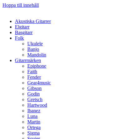
Hoppa till innehåll
Akustiska Gitarrer
Elgitarr
Basgitarr
Folk
Ukulele
Banjo
Mandolin
Gitarrmärken
Epiphone
Faith
Fender
Gear4music
Gibson
Godin
Gretsch
Hartwood
Ibanez
Luna
Martin
Ortega
Sigma
Squier