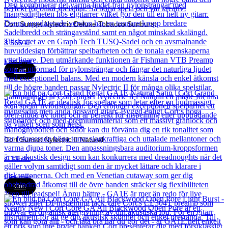
Cort Sunset Nylectric Deluxe Tobacco Sunburst
8 565
kr
Läs mer
Cort
Cort Sunset Nylectric II Natural
7 135
kr
Läs mer
Cort