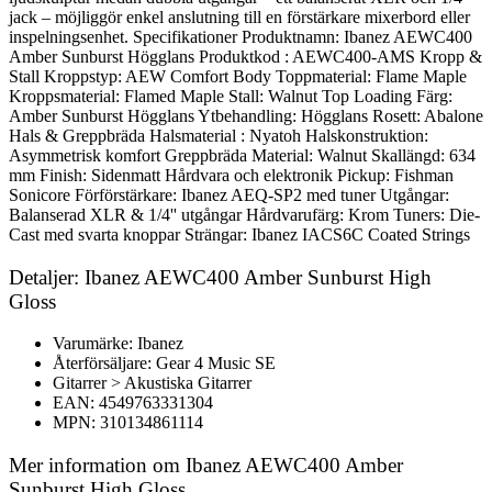
jack – möjliggör enkel anslutning till en förstärkare mixerbord eller
inspelningsenhet. Specifikationer Produktnamn: Ibanez AEWC400
Amber Sunburst Högglans Produktkod : AEWC400-AMS Kropp &
Stall Kroppstyp: AEW Comfort Body Toppmaterial: Flame Maple
Kroppsmaterial: Flamed Maple Stall: Walnut Top Loading Färg:
Amber Sunburst Högglans Ytbehandling: Högglans Rosett: Abalone
Hals & Greppbräda Halsmaterial : Nyatoh Halskonstruktion:
Asymmetrisk komfort Greppbräda Material: Walnut Skallängd: 634
mm Finish: Sidenmatt Hårdvara och elektronik Pickup: Fishman
Sonicore Förförstärkare: Ibanez AEQ-SP2 med tuner Utgångar:
Balanserad XLR & 1/4'' utgångar Hårdvarufärg: Krom Tuners: Die-
Cast med svarta knoppar Strängar: Ibanez IACS6C Coated Strings
Detaljer: Ibanez AEWC400 Amber Sunburst High
Gloss
Varumärke: Ibanez
Återförsäljare: Gear 4 Music SE
Gitarrer > Akustiska Gitarrer
EAN: 4549763331304
MPN: 310134861114
Mer information om Ibanez AEWC400 Amber
Sunburst High Gloss