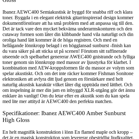
Ibanez AEWC400 Semiakustisk är byggd för snabba riff och klara
toner. Byggda i en elegant elektrisk gitarrinspirerad design kommer
dokumentförstörare att ha små problem med att anpassa sig till den.
Det är tack vare den mycket bekväma underarmskonturen och den
cutaway formen som låter din klibbande hand vila naturligt och din
oroliga hand lätt kommer åt de höga registren. Och med en
hellågande lönnkropp belagd i en högglansad sunburst -finish kan
du vara säker på att sticka ut på scenen! Förutom sitt raffinerade
utseende och spelbarhet genererar AWEC400 gnistrande och fylliga
toner genom sin lönnkropp med massor av ljusstyrka för klarhet. I
kombination med AEW-kroppsformen får du massor av volym som
spelar akustiskt. Och om det inte räcker kommer Fishman Sonitone
elektroniken att avfyra ditt ljud genom en förstärkare med helt
naturlig akustisk karaktär vilket låter dig uppträda med lätthet. Och
om inspelning är mer din jam en inbyggd XLR-utgång gör det ännu
enklare än vanligt! Om du letar efter en akustik som du kan spela
med lite mer attityd är AEWC400 den perfekta matchen.
Specifikationer: Ibanez AEWC400 Amber Sunburst
High Gloss
En helt magnifik konstruktion i lönn En flamed maple och kropp –
det är en magisk konstruktion som levererar obestridlig ljudkvalitet.