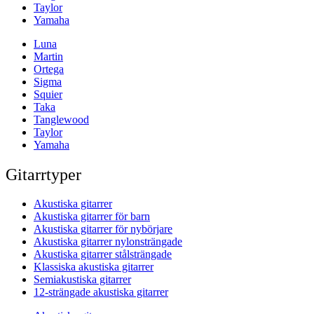
Taylor
Yamaha
Luna
Martin
Ortega
Sigma
Squier
Taka
Tanglewood
Taylor
Yamaha
Gitarrtyper
Akustiska gitarrer
Akustiska gitarrer för barn
Akustiska gitarrer för nybörjare
Akustiska gitarrer nylonsträngade
Akustiska gitarrer stålsträngade
Klassiska akustiska gitarrer
Semiakustiska gitarrer
12-strängade akustiska gitarrer