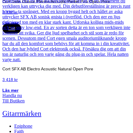
Cort Jade Classic Electro Acoustic Pastel Pink Open Pore
3 132
kr
Läs mer
Cort
Cort SFX AB Electro Acoustic Natural Open Pore
3 418
kr
Läs mer
Handla nu
Till Butiken
Gitarrmärken
Epiphone
Faith