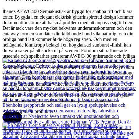
Ibanez AEWC400 Semiakustisk är byggd för snabba riff och klara
toner. Byggda i en elegant elektrisk gitarrinspirerad design kommer
dokumentförstörare att ha små problem med att anpassa sig till den.
Det är tack vare den mycket bekväma underarmskonturen och den
cutaway formen som låter din klibbande hand vila naturligt och din
oroliga hand lätt kommer åt de höga registren. Och med en
hellågande lönnkropp belagd i en högglansad sunburst -finish kan
du vara säker på att sticka ut på scenen! Förutom sitt raffinerade
utseende och spelbarhet genererar AWEC400 gnistrande och fylliga
toner genom sin lönnkropp med massor av ljusstyrka för klarhet. I
kombination med AEW-kroppsformen får du massor av volym som
spelar akustiskt. Och om det inte räcker kommer Fishman Sonitone
elektroniken att avfyra ditt ljud genom en förstärkare med helt
naturlig akustisk karaktär vilket låter dig uppträda med lätthet. Och
om inspelning är mer din jam en inbyggd XLR-utgång gör det ännu
enklare än vanligt! Om du letar efter en akustik som du kan spela
med lite mer attityd är AEWC400 den perfekta matchen.
Andra populära produkter
Cort