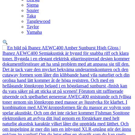
Sigma
Squier
Taka
Tanglewood
Taylor
Yamaha