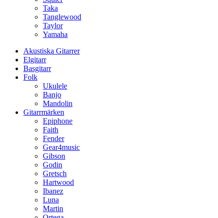
Taka
Tanglewood
Taylor
Yamaha
Akustiska Gitarrer
Elgitarr
Basgitarr
Folk
Ukulele
Banjo
Mandolin
Gitarrmärken
Epiphone
Faith
Fender
Gear4music
Gibson
Godin
Gretsch
Hartwood
Ibanez
Luna
Martin
Ortega