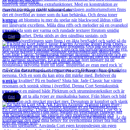
Cort Grand Regal GA1E Natural Satin
3 832
kr
Läs mer
Cort
Cort Core GA All Blackwood Open Pore Light Burst - Nearly New
5 891
kr
Läs mer
Cort