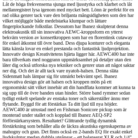
Låt de höga frekvenserna sjunga med ljusstyrka och klarhet och låt
mellanregistret lysa igenom med mycket bett. Lönn är perfekt för en
rad olika genrer tack vare den briljanta mångsidigheten som den har
vilket möjliggör både medelstarka klumpar och lättare
fingerplockande folkstilar. Dessutom har Ibanez skulpterat denna
elektroakustik till sin innovativa AEWC-kroppsform en ytterst
bekväm version av konsertkroppen som har en florentinsk cutaway
för enkel åtkomst till övre band. Dess djupa konturer och eleganta
lätta känsla lovar en enkel prestanda och fantastisk ljudprojektion.
Innovativ design Kreativitetens hjärta ligger här. AEWC400 har inte
bara tillverkats med noggrann uppmärksamhet på detaljer utan den
låter dig också utforska nya tekniker och genrer utan att något saktar
ner dig. Och det är allt tack vare nyatoh-halsen. Denna släta
Sidenmatt hals lämpar sig för utmärkt bekvämt spel. Ibanez
innovativa design gör att halsen och kroppen möts på ett
ergonomiskt sätt vilket innebär att din handflata kommer att kunna ta
sig upp till de övre banden utan hinder. Större band rymmer sedan
tydligt enkelt spelande av enstaka toner och säkerställer ännu mer
flytande. Byggd för att förstärkas Ta ditt ljud till nya höjder.
AEWC400 är utrustad med en Fishman Sonicore pickup som är
monterad under stallet och kopplad till Ibanez AEQ-SP2
förförstärkarsystem. Resultatet? Glittrande tydlig dynamisk
förstärkning som behåller alla de läckra akustiska egenskaperna av
mahogny och gran. Det finns också en 2-bands EQ för exakt enkel
ljudskulptur medan dubbla utgångar – ett balanserat XLR och 1/4″