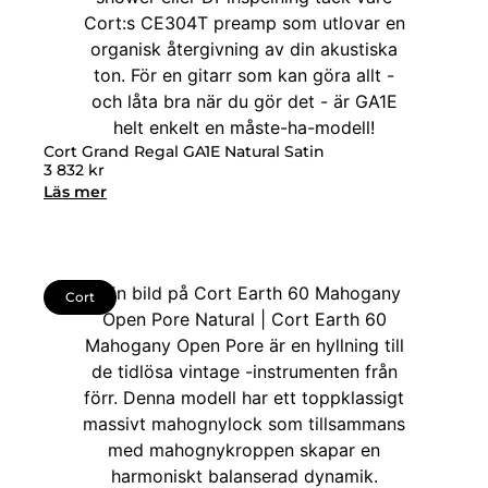
Cort Grand Regal GA1E Natural Satin
3 832
kr
Läs mer
Cort