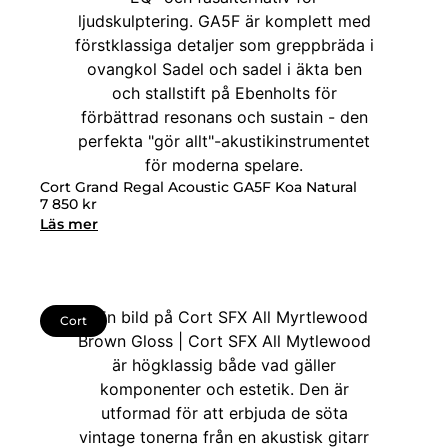
Cort Grand Regal Acoustic GA5F Koa Natural
7 850
kr
Läs mer
Cort