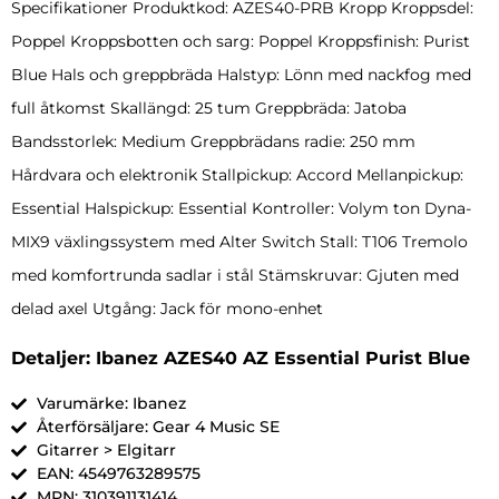
Specifikationer Produktkod: AZES40-PRB Kropp Kroppsdel:
Poppel Kroppsbotten och sarg: Poppel Kroppsfinish: Purist
Blue Hals och greppbräda Halstyp: Lönn med nackfog med
full åtkomst Skallängd: 25 tum Greppbräda: Jatoba
Bandsstorlek: Medium Greppbrädans radie: 250 mm
Hårdvara och elektronik Stallpickup: Accord Mellanpickup:
Essential Halspickup: Essential Kontroller: Volym ton Dyna-
MIX9 växlingssystem med Alter Switch Stall: T106 Tremolo
med komfortrunda sadlar i stål Stämskruvar: Gjuten med
delad axel Utgång: Jack för mono-enhet
Detaljer: Ibanez AZES40 AZ Essential Purist Blue
Varumärke: Ibanez
Återförsäljare: Gear 4 Music SE
Gitarrer > Elgitarr
EAN: 4549763289575
MPN: 310391131414