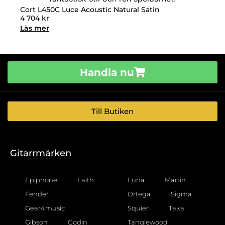
Cort L450C Luce Acoustic Natural Satin
4 704
kr
Läs mer
Handla nu
Till Butiken
Gitarrmärken
Epiphone
Faith
Luna
Martin
Fender
Ortega
Sigma
Gear4music
Squier
Taka
Gibson
Godin
Tanglewood