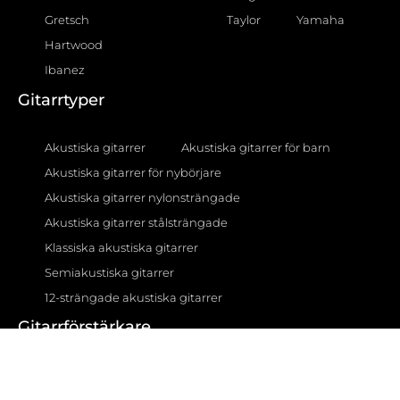
Gretsch
Taylor
Yamaha
Hartwood
Ibanez
Gitarrtyper
Akustiska gitarrer
Akustiska gitarrer för barn
Akustiska gitarrer för nybörjare
Akustiska gitarrer nylonsträngade
Akustiska gitarrer stålsträngade
Klassiska akustiska gitarrer
Semiakustiska gitarrer
12-strängade akustiska gitarrer
Gitarrförstärkare
AER förstärkare
BOSS förstärkare
Fender förstärkare
Fishman förstärkare