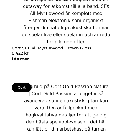
Cort SFX All Myrtlewood Brown Gloss
8 422
kr
Läs mer
Cort