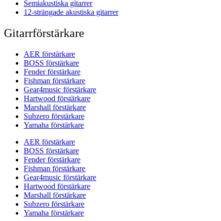
Semiakustiska gitarrer
12-strängade akustiska gitarrer
Gitarrförstärkare
AER förstärkare
BOSS förstärkare
Fender förstärkare
Fishman förstärkare
Gear4music förstärkare
Hartwood förstärkare
Marshall förstärkare
Subzero förstärkare
Yamaha förstärkare
AER förstärkare
BOSS förstärkare
Fender förstärkare
Fishman förstärkare
Gear4music förstärkare
Hartwood förstärkare
Marshall förstärkare
Subzero förstärkare
Yamaha förstärkare