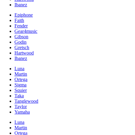
Ibanez
Epiphone
Faith
Fender
Gear4music
Gibson
Godin
Gretsch
Hartwood
Ibanez
Luna
Martin
Ortega
Sigma
Squier
Taka
Tanglewood
Taylor
Yamaha
Luna
Martin
Ortega