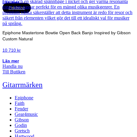
Läs mer
Epiphone
Epiphone Mastertone Bowtie Open Back Banjo Inspired by Gibson
Custom Natural
10 710
kr
Läs mer
Handla nu
Till Butiken
Gitarrmärken
Epiphone
Faith
Fender
Gear4music
Gibson
Godin
Gretsch
Hartwood