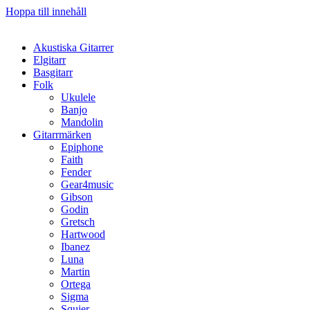
Hoppa till innehåll
Akustiska Gitarrer
Elgitarr
Basgitarr
Folk
Ukulele
Banjo
Mandolin
Gitarrmärken
Epiphone
Faith
Fender
Gear4music
Gibson
Godin
Gretsch
Hartwood
Ibanez
Luna
Martin
Ortega
Sigma
Squier