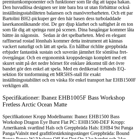
premiumkomponenter och funktioner som får dig att tappa hakan.
Den huvudlösa designen ser inte bara bra ut utan förbättrar också
inställningsstabiliteten balansen och manövrerbarheten. Och ett par
Bartolini BH2-pickuper ger den här basen dess turboladdade
laserkanonliknande röst. De ger djup klarhet och saftighet åt en ton
som får dig att springa runt på scenen. Dina basgångar kommer låta
bättre än någonsin. Sedan är det spelbarheten. Med en elegant
raffinerad rostad lönnhals kommer detta instrument att kännas
vackert naturligt och lätt att spela. En hållbar richlite greppbräda
erbjuder fantastisk sustain och suverän jämnhet för sömlösa fret-
övergångar. Och en ergonomisk kroppsdesign komplett med ett
skuret snitt på det nedre hörnet för enklare åtkomst till det övre
bandet gör den enkel att spela. Med en dedikerad trebands EQ-
sektion för tonformning ett MR5HS-stall för exakt
inställningsstabilitet och en väska för enkel transport har EHB1500F
verkligen allt.
Specifikationer: Ibanez EHB1005F Bass Workshop
Fretless Arctic Ocean Matte
Specifikationer Kropp Modellnamn: Ibanez EHB1500 Bass
Workshop Dragon Eye Burst Flat PC: EHB1500-DEF Kropp:
Amerikansk svartlind Hals och Greppbräda Hals: EHB4 9st Panga
Panga/Valnöt med grafitförstärkningsstänger Greppbräda: Bound
Panga Panga W/Abalone Off-Set Dot On 12:e bandet och 24:e