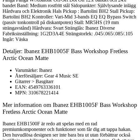
bandet Band: Medium rostfritt stål Sidopunkter: Självlysande inlägg
Hårdvara och Elektronik Hals Pickup : Bartolini BH2 Stall Pickup:
Bartolini BH2 Kontroller: Vari-Mid 3-bands EQ EQ Bypass Switch
(passiv tonkontroll på diskantpoten) Stall: MR5HS (19 mm
strängavstånd) Hårdvara: Svart Stränglås: Ibanez Diverse
Fabriksinställning: 1G2D3A4E Strängstorlek: .045/.065/.085/.105
Ingår: Väska
Detaljer: Ibanez EHB1005F Bass Workshop Fretless
Arctic Ocean Matte
Varumärke: Ibanez
Återförsäljare: Gear 4 Music SE
Gitarrer > Basgitarr
EAN: 4549763336101
MPN: 310678221414
Mer information om Ibanez EHB1005F Bass Workshop
Fretless Arctic Ocean Matte
Ibanez EHB1500F är redo att spelas med en rad
premiumkomponenter och funktioner som får dig att tappa hakan.
Den huvudlösa designen ser inte bara bra ut utan förbättrar också