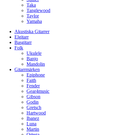
Taka
Tanglewood
Taylor
Yamaha
Akustiska Gitarrer
Elgitarr
Basgitarr
Folk
Ukulele
Banjo
Mandolin
Gitarrmärken
Epiphone
Faith
Fender
Gear4music
Gibson
Godin
Gretsch
Hartwood
Ibanez
Luna
Martin
Ortega