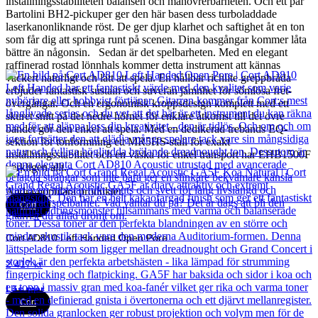
inställningsstabiliteten balansen och manövrerbarheten. Och ett par
Bartolini BH2-pickuper ger den här basen dess turboladdade
laserkanonliknande röst. De ger djup klarhet och saftighet åt en ton
som får dig att springa runt på scenen. Dina basgångar kommer låta
bättre än någonsin. Sedan är det spelbarheten. Med en elegant
raffinerad rostad lönnhals kommer detta instrument att kännas
vackert naturligt och lätt att spela. En hållbar richlite greppbräda
erbjuder fantastisk sustain och suverän jämnhet för sömlösa fret-
övergångar. Och en ergonomisk kroppsdesign komplett med ett
skuret snitt på det nedre hörnet för enklare åtkomst till det övre
bandet gör den enkel att spela. Med en dedikerad trebands EQ-
sektion för tonformning ett MR5HS-stall för exakt
inställningsstabilitet och en väska för enkel transport har EHB1500F
verkligen allt.
Andra populära produkter
Cort
Cort AD810 Left Handed Open Pore
2 417
kr
Läs mer
Cort