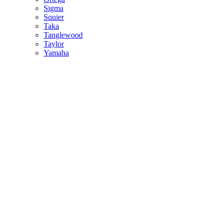
Sigma
Squier
Taka
Tanglewood
Taylor
Yamaha