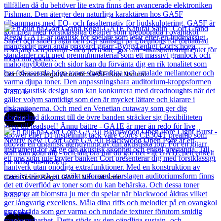
Cort Grand Regal Acoustic GA5F Koa Natural
7 850
kr
Läs mer
Cort
Cort Grand Regal GA1E Natural Satin
3 832
kr
Läs mer