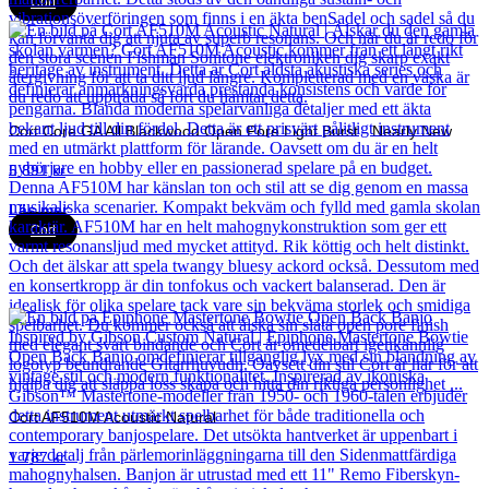
Cort
Cort Core GA All Blackwood Open Pore Light Burst - Nearly New
5 891
kr
Läs mer
Cort
Cort AF510M Acoustic Natural
1 787
kr