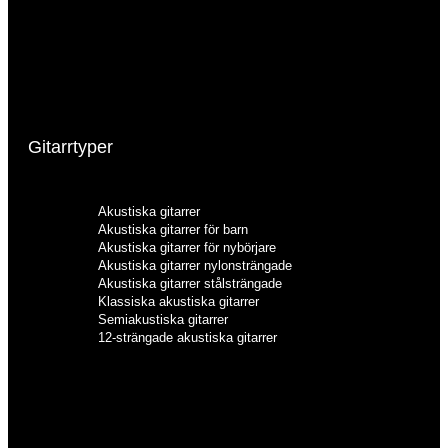
Gear4music
Sigma
Gibson
Squier
Godin
Taka
Gretsch
Tanglewood
Hartwood
Taylor
Ibanez
Yamaha
Gitarrtyper
Akustiska gitarrer
Akustiska gitarrer för barn
Akustiska gitarrer för nybörjare
Akustiska gitarrer nylonsträngade
Akustiska gitarrer stålsträngade
Klassiska akustiska gitarrer
Semiakustiska gitarrer
12-strängade akustiska gitarrer
Akustiska gitarrer
Akustiska gitarrer för barn
Akustiska gitarrer för nybörjare
Akustiska gitarrer nylonsträngade
Akustiska gitarrer stålsträngade