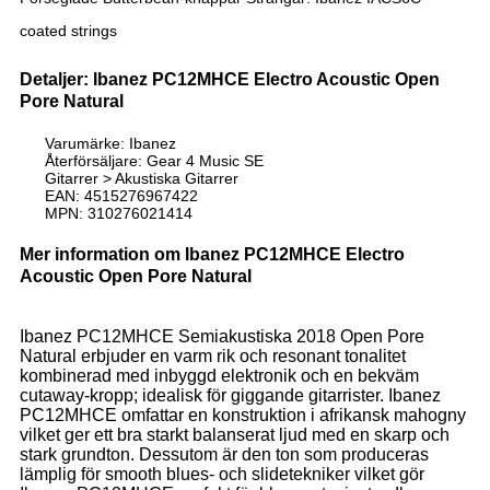
coated strings
Detaljer: Ibanez PC12MHCE Electro Acoustic Open
Pore Natural
Varumärke: Ibanez
Återförsäljare: Gear 4 Music SE
Gitarrer > Akustiska Gitarrer
EAN: 4515276967422
MPN: 310276021414
Mer information om Ibanez PC12MHCE Electro
Acoustic Open Pore Natural
Ibanez PC12MHCE Semiakustiska 2018 Open Pore
Natural erbjuder en varm rik och resonant tonalitet
kombinerad med inbyggd elektronik och en bekväm
cutaway-kropp; idealisk för giggande gitarrister. Ibanez
PC12MHCE omfattar en konstruktion i afrikansk mahogny
vilket ger ett bra starkt balanserat ljud med en skarp och
stark grundton. Dessutom är den ton som produceras
lämplig för smooth blues- och slidetekniker vilket gör