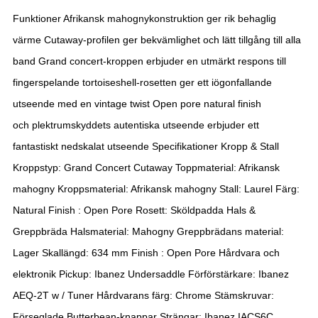
Funktioner Afrikansk mahognykonstruktion ger rik behaglig
värme Cutaway-profilen ger bekvämlighet och lätt tillgång till alla
band Grand concert-kroppen erbjuder en utmärkt respons till
fingerspelande tortoiseshell-rosetten ger ett iögonfallande
utseende med en vintage twist Open pore natural finish
och plektrumskyddets autentiska utseende erbjuder ett
fantastiskt nedskalat utseende Specifikationer Kropp & Stall
Kroppstyp: Grand Concert Cutaway Toppmaterial: Afrikansk
mahogny Kroppsmaterial: Afrikansk mahogny Stall: Laurel Färg:
Natural Finish : Open Pore Rosett: Sköldpadda Hals &
Greppbräda Halsmaterial: Mahogny Greppbrädans material:
Lager Skallängd: 634 mm Finish : Open Pore Hårdvara och
elektronik Pickup: Ibanez Undersaddle Förförstärkare: Ibanez
AEQ-2T w / Tuner Hårdvarans färg: Chrome Stämskruvar:
Förseglade Butterbean-knappar Strängar: Ibanez IACS6C