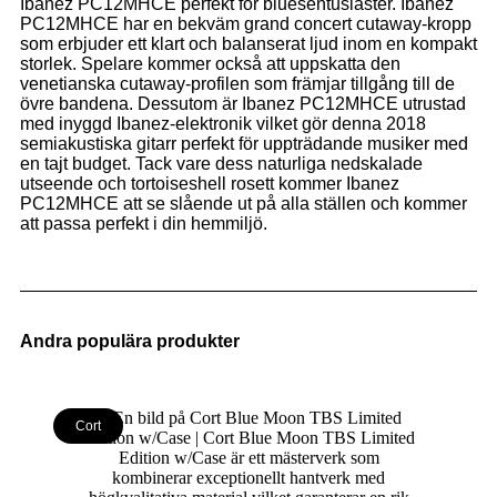
Ibanez PC12MHCE perfekt för bluesentusiaster. Ibanez
PC12MHCE har en bekväm grand concert cutaway-kropp
som erbjuder ett klart och balanserat ljud inom en kompakt
storlek. Spelare kommer också att uppskatta den
venetianska cutaway-profilen som främjar tillgång till de
övre bandena. Dessutom är Ibanez PC12MHCE utrustad
med inyggd Ibanez-elektronik vilket gör denna 2018
semiakustiska gitarr perfekt för uppträdande musiker med
en tajt budget. Tack vare dess naturliga nedskalade
utseende och tortoiseshell rosett kommer Ibanez
PC12MHCE att se slående ut på alla ställen och kommer
att passa perfekt i din hemmiljö.
Andra populära produkter
Cort