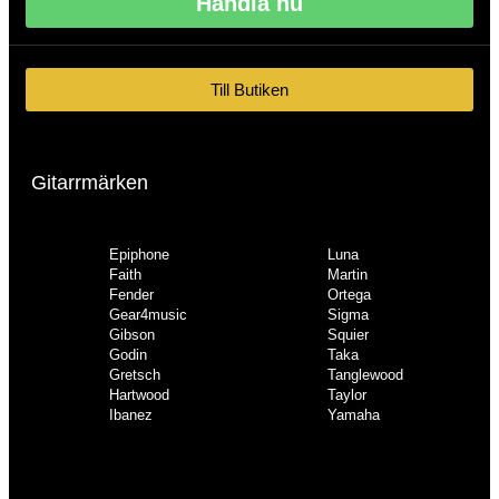
Handla nu
Till Butiken
Gitarrmärken
Epiphone
Luna
Faith
Martin
Fender
Ortega
Gear4music
Sigma
Gibson
Squier
Godin
Taka
Gretsch
Tanglewood
Hartwood
Taylor
Ibanez
Yamaha
Epiphone
Luna
Faith
Martin
Fender
Ortega