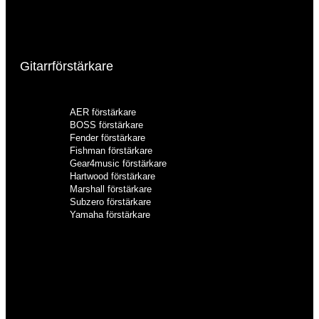
Klassiska akustiska gitarrer
Semiakustiska gitarrer
12-strängade akustiska gitarrer
Gitarrförstärkare
AER förstärkare
BOSS förstärkare
Fender förstärkare
Fishman förstärkare
Gear4music förstärkare
Hartwood förstärkare
Marshall förstärkare
Subzero förstärkare
Yamaha förstärkare
AER förstärkare
BOSS förstärkare
Fender förstärkare
Fishman förstärkare
Gear4music förstärkare
Hartwood förstärkare
Marshall förstärkare