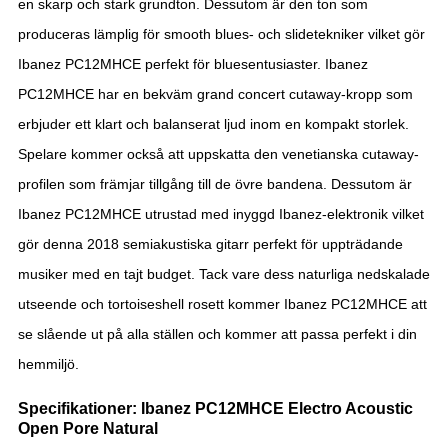
en skarp och stark grundton. Dessutom är den ton som
produceras lämplig för smooth blues- och slidetekniker vilket gör
Ibanez PC12MHCE perfekt för bluesentusiaster. Ibanez
PC12MHCE har en bekväm grand concert cutaway-kropp som
erbjuder ett klart och balanserat ljud inom en kompakt storlek.
Spelare kommer också att uppskatta den venetianska cutaway-
profilen som främjar tillgång till de övre bandena. Dessutom är
Ibanez PC12MHCE utrustad med inyggd Ibanez-elektronik vilket
gör denna 2018 semiakustiska gitarr perfekt för uppträdande
musiker med en tajt budget. Tack vare dess naturliga nedskalade
utseende och tortoiseshell rosett kommer Ibanez PC12MHCE att
se slående ut på alla ställen och kommer att passa perfekt i din
hemmiljö.
Specifikationer: Ibanez PC12MHCE Electro Acoustic
Open Pore Natural