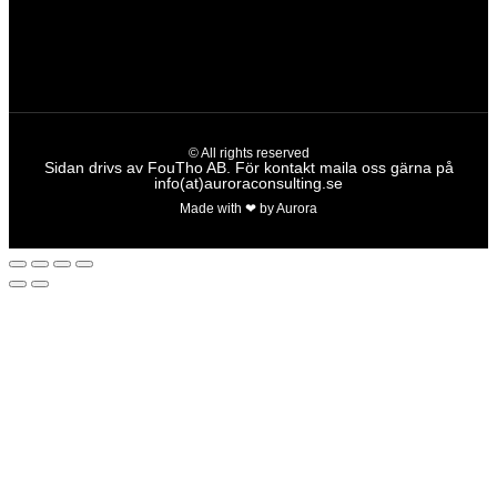
Subzero förstärkare
Yamaha förstärkare
© All rights reserved
Sidan drivs av FouTho AB. För kontakt maila oss gärna på
info(at)auroraconsulting.se
Made with ❤ by Aurora