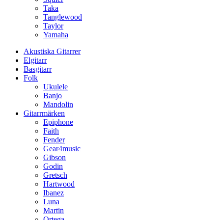
Taka
Tanglewood
Taylor
Yamaha
Akustiska Gitarrer
Elgitarr
Basgitarr
Folk
Ukulele
Banjo
Mandolin
Gitarrmärken
Epiphone
Faith
Fender
Gear4music
Gibson
Godin
Gretsch
Hartwood
Ibanez
Luna
Martin
Ortega