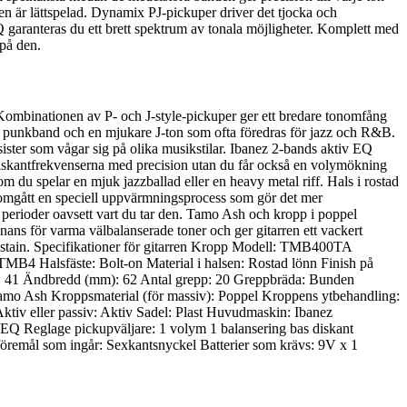
 är lättspelad. Dynamix PJ-pickuper driver det tjocka och
EQ garanteras du ett brett spektrum av tonala möjligheter. Komplett med
 på den.
Kombinationen av P- och J-style-pickuper ger ett bredare tonomfång
ch punkband och en mjukare J-ton som ofta föredras för jazz och R&B.
ister som vågar sig på olika musikstilar. Ibanez 2-bands aktiv EQ
diskantfrekvenserna med precision utan du får också en volymökning
om du spelar en mjuk jazzballad eller en heavy metal riff. Hals i rostad
omgått en speciell uppvärmningsprocess som gör det mer
 perioder oavsett vart du tar den. Tamo Ash och kropp i poppel
ns för varma välbalanserade toner och ger gitarren ett vackert
 sustain. Specifikationer för gitarren Kropp Modell: TMB400TA
TMB4 Halsfäste: Bolt-on Material i halsen: Rostad lönn Finish på
m): 41 Ändbredd (mm): 62 Antal grepp: 20 Greppbräda: Bunden
Tamo Ash Kroppsmaterial (för massiv): Poppel Kroppens ytbehandling:
tiv eller passiv: Aktiv Sadel: Plast Huvudmaskin: Ibanez
Q Reglage pickupväljare: 1 volym 1 balansering bas diskant
föremål som ingår: Sexkantsnyckel Batterier som krävs: 9V x 1