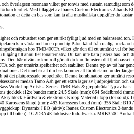
 överlägsen resonans vilket ger tonvis med sustain samtidigt som den
tt förlora klarhet. Med tillägget av Ibanez Custom Electronics 2-bands 
 intonation är detta en bas som kan ta alla musikaliska uppgifter du kastar
st
et och robusthet som ger ett rikt fylligt ljud med en balanserad ton. 
 Spelaren kan växla mellan en punchig P-ton känd från otaliga rock- o
ningsförmågan hos TMB400TA vilket gör den till ett utmärkt val för bas
lgång till ännu fler tonalternativ. Du kan inte bara justera bas- och 
v. Den här nivån av kontroll gör att du kan finjustera ditt ljud oavsett 
 och ger utmärkt spelbarhet och stabilitet. Denna typ av trä har gen
tuationer. Det innebär att din bas kommer att förbli stämd under längre
å det plattpressade poppelträet. Denna kombination ger utmärkt resona
spelsessioner medan Tamo Ash ger ett extra lager av ljudprojektion och
 Bass Workshop Artist: -. Series: TMB Hals & greppbräda Typ av hals: 
lsens tjocklek (12:e bandet mm): 24.5 Skala (mm): 864 Sadelbredd (m
 Akrylblock Hårdvara & elektronik Kropp Material i topp (för solid): 
40 Karossens längd (mm): 483 Karossens bredd (mm): 355 Stall: B10 Ak
gpickup: Dynamix J EQ (aktiv): Ibanez Custom Electronics 2-bands E
ån topp till botten): 1G2D3A4E Inklusive fodral/väska: MRB350C Andra 