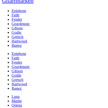
Gitarrmärken
Epiphone
Faith
Fender
Gear4music
Gibson
Godin
Gretsch
Hartwood
Ibanez
Epiphone
Faith
Fender
Gear4music
Gibson
Godin
Gretsch
Hartwood
Ibanez
Luna
Martin
Ortega