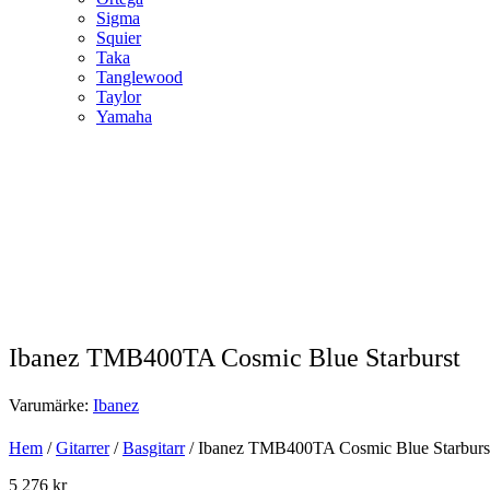
Sigma
Squier
Taka
Tanglewood
Taylor
Yamaha
Ibanez TMB400TA Cosmic Blue Starburst
Varumärke:
Ibanez
Hem
/
Gitarrer
/
Basgitarr
/ Ibanez TMB400TA Cosmic Blue Starburst
5 276
kr