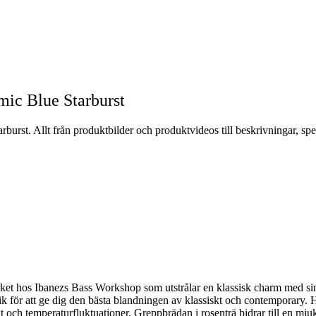
ic Blue Starburst
st. Allt från produktbilder och produktvideos till beskrivningar, spe
et hos Ibanezs Bass Workshop som utstrålar en klassisk charm med s
k för att ge dig den bästa blandningen av klassiskt och contemporary. H
kt och temperaturfluktuationer. Greppbrädan i rosenträ bidrar till en mj