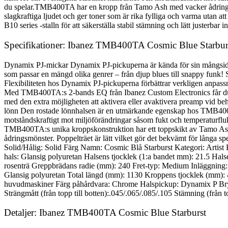
du spelar.TMB400TA har en kropp från Tamo Ash med vacker ådring och
slagkraftiga ljudet och ger toner som är rika fylliga och varma utan a
B10 series -stalln för att säkerställa stabil stämning och lätt justerbar
Specifikationer: Ibanez TMB400TA Cosmic Blue Starbur
Dynamix PJ-mickar Dynamix PJ-pickuperna är kända för sin mångsidigh
som passar en mängd olika genrer – från djup blues till snappy funk!
Flexibiliteten hos Dynamix PJ-pickuperna förbättrar verkligen anpass
Med TMB400TA:s 2-bands EQ från Ibanez Custom Electronics får du til
med den extra möjligheten att aktivera eller avaktivera preamp vid beho
lönn Den rostade lönnhalsen är en utmärkande egenskap hos TMB400TA
motståndskraftigt mot miljöförändringar såsom fukt och temperaturfluk
TMB400TA:s unika kroppskonstruktion har ett toppskikt av Tamo Ash p
ådringsmönster. Poppelträet är lätt vilket gör det bekvämt för långa 
Solid/Hålig: Solid Färg Namn: Cosmic Blå Starburst Kategori: Artist
hals: Glansig polyuretan Halsens tjocklek (1:a bandet mm): 21.5 Ha
rosenträ Greppbrädans radie (mm): 240 Fret-typ: Medium Inläggning:
Glansig polyuretan Total längd (mm): 1130 Kroppens tjocklek (mm): 
huvudmaskiner Färg påhårdvara: Chrome Halspickup: Dynamix P Bryg
Strängmått (från topp till botten):.045/.065/.085/.105 Stämning (fr
Detaljer: Ibanez TMB400TA Cosmic Blue Starburst