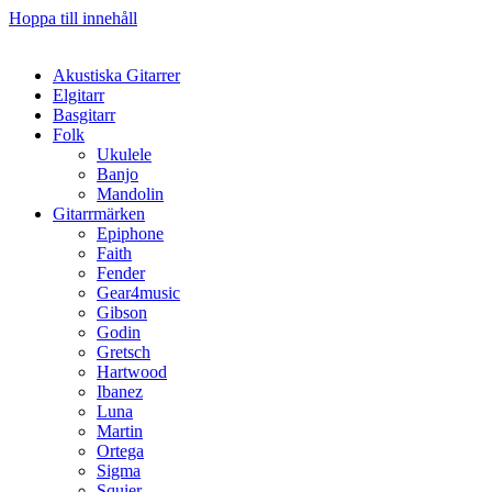
Hoppa till innehåll
Akustiska Gitarrer
Elgitarr
Basgitarr
Folk
Ukulele
Banjo
Mandolin
Gitarrmärken
Epiphone
Faith
Fender
Gear4music
Gibson
Godin
Gretsch
Hartwood
Ibanez
Luna
Martin
Ortega
Sigma
Squier