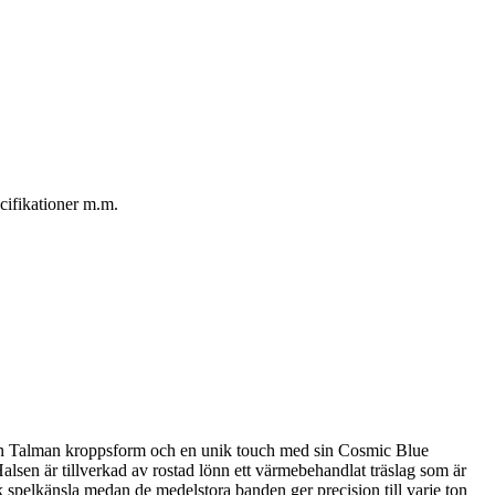
cifikationer m.m.
in Talman kroppsform och en unik touch med sin Cosmic Blue
alsen är tillverkad av rostad lönn ett värmebehandlat träslag som är
uk spelkänsla medan de medelstora banden ger precision till varje ton