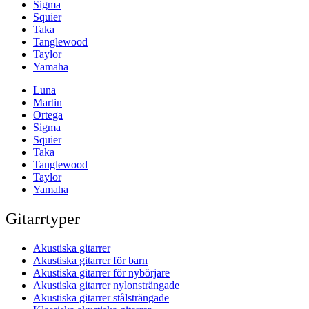
Sigma
Squier
Taka
Tanglewood
Taylor
Yamaha
Luna
Martin
Ortega
Sigma
Squier
Taka
Tanglewood
Taylor
Yamaha
Gitarrtyper
Akustiska gitarrer
Akustiska gitarrer för barn
Akustiska gitarrer för nybörjare
Akustiska gitarrer nylonsträngade
Akustiska gitarrer stålsträngade