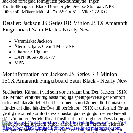
Jackson förseglad formgjuten plektrumskydd: Ingen
Kontrollknappar: Black Dome Style Diverse Strängar: NPS
.009-.042 Mätare Mått: 42 ”x 229″ x 51 ” Vikt: 272 KG
Detaljer: Jackson JS Series RR Minion JS1X Amaranth
Fingerboard Satin Black - Nearly New
Varumärke: Jackson
Återförsäljare: Gear 4 Music SE
Gitarrer > Elgitarr
EAN: 885978956777
MPN:
Mer information om Jackson JS Series RR Minion
JS1X Amaranth Fingerboard Satin Black - Nearly New
Spelbarhet. Kärnan i vad som gör en gitarr bra. Den Jackson JS1X
RR Minion erbjuder dig bästa möjliga spelupplevelse ger komfort
och användarvänlighet i ett instrument som känner alltid fantastiskt
när det är i dina händer.Öva till perfektion. JS1X är utformad för att
ge dig maximal komfort dess småskaliga design gör det enklare att
slå svårt noter. Perfekt för att finslipa dina färdigheter. Dess kompakt
storlek gör det suveränt bärbar alltför. Lägg till i kraftfull elektrisk
ljud kända Jackson kvalitet och sticker ut stil och du har själv en