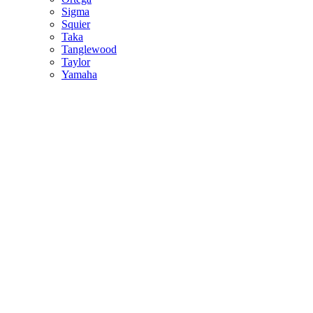
Sigma
Squier
Taka
Tanglewood
Taylor
Yamaha