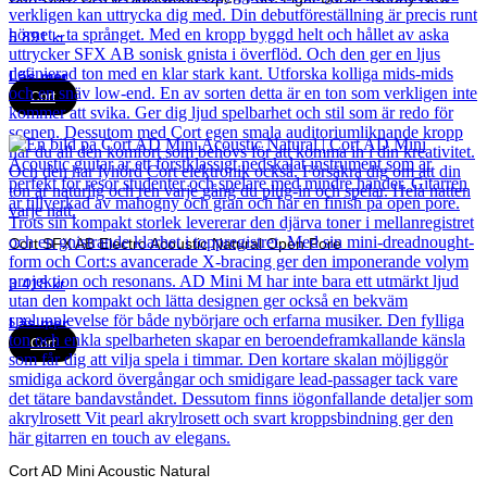
5 891
kr
Läs mer
Cort
Cort SFX AB Electro Acoustic Natural Open Pore
3 418
kr
Läs mer
Cort
Cort AD Mini Acoustic Natural