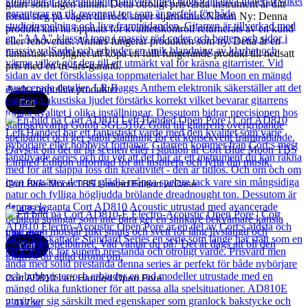
gitarr som ingen annan. Detta otroligt prisvärda instrument är ditt
första steg på vägen till rock super stjärnstatus.Nästan Ny: Denna
produkt kan ha öppnats för kvalitetskontroll returnerats av en kund
eller renoverats. Annars fungerar produkten som ny. Detta är en
fantastisk möjlighet att köpa en fullt fungerande produkt till nedsatt
pris med en tre-års-garanti.
Andra populära produkter
Cort
Cort Blue Moon TBS Limited Edition w/Case
21 435
kr
Läs mer
Cort
Cort AD810 Left Handed Open Pore
2 417
kr