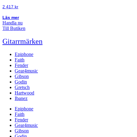
2 417
kr
Läs mer
Handla nu
Till Butiken
Gitarrmärken
Epiphone
Faith
Fender
Gear4music
Gibson
Godin
Gretsch
Hartwood
Ibanez
Epiphone
Faith
Fender
Gear4music
Gibson
Godin