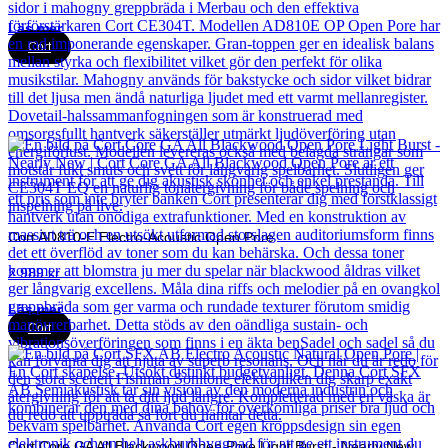
Läs mer
Cort
Cort AD810-E Electro-Acoustic Open Pore
2 989
kr
Läs mer
Cort
Cort Core GA All Blackwood Open Pore Light Burst - Nearly New