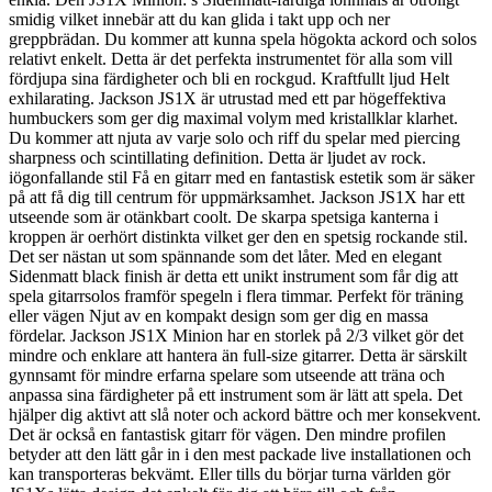
smidig vilket innebär att du kan glida i takt upp och ner
greppbrädan. Du kommer att kunna spela högokta ackord och solos
relativt enkelt. Detta är det perfekta instrumentet för alla som vill
fördjupa sina färdigheter och bli en rockgud. Kraftfullt ljud Helt
exhilarating. Jackson JS1X är utrustad med ett par högeffektiva
humbuckers som ger dig maximal volym med kristallklar klarhet.
Du kommer att njuta av varje solo och riff du spelar med piercing
sharpness och scintillating definition. Detta är ljudet av rock.
iögonfallande stil Få en gitarr med en fantastisk estetik som är säker
på att få dig till centrum för uppmärksamhet. Jackson JS1X har ett
utseende som är otänkbart coolt. De skarpa spetsiga kanterna i
kroppen är oerhört distinkta vilket ger den en spetsig rockande stil.
Det ser nästan ut som spännande som det låter. Med en elegant
Sidenmatt black finish är detta ett unikt instrument som får dig att
spela gitarrsolos framför spegeln i flera timmar. Perfekt för träning
eller vägen Njut av en kompakt design som ger dig en massa
fördelar. Jackson JS1X Minion har en storlek på 2/3 vilket gör det
mindre och enklare att hantera än full-size gitarrer. Detta är särskilt
gynnsamt för mindre erfarna spelare som utseende att träna och
anpassa sina färdigheter på ett instrument som är lätt att spela. Det
hjälper dig aktivt att slå noter och ackord bättre och mer konsekvent.
Det är också en fantastisk gitarr för vägen. Den mindre profilen
betyder att den lätt går in i den mest packade live installationen och
kan transporteras bekvämt. Eller tills du börjar turna världen gör