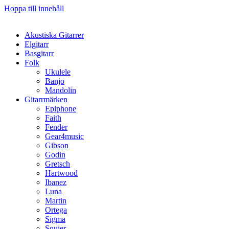
Hoppa till innehåll
Akustiska Gitarrer
Elgitarr
Basgitarr
Folk
Ukulele
Banjo
Mandolin
Gitarrmärken
Epiphone
Faith
Fender
Gear4music
Gibson
Godin
Gretsch
Hartwood
Ibanez
Luna
Martin
Ortega
Sigma
Squier