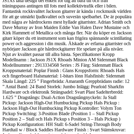
JS1Xs lätta design det enkelt för dig att bära till och från
träningspass antingen till fots med kollektivtrafik eller i bilen.
Fantastisk rockkvalitet Jackson gitarrer är kända i rockmusik världen
för att ge utmärkt ljudkvalitet och suverän spelbarhet. De är populära
med några av hårdrockens mest hyllade gitarrister. Adrian Smith och
Dave Murray av Iron Maiden Eddie Van Halen Dave Mustaine och
Kirk Hammett of Metallica och många fler. När du köper en Jackson
gitarr köper du ett instrument som kan frigöra spännande scintillating
power och aggression i din musik. Älskade av erfarna gitarrister och
nybörjare Jackson gör hårdrockgitarrer för spelare på alla nivåer.
Njut av kvalitet passar till allra bästa. Specifikationer Kropp
Modellnamn : Jackson JS1X Rhoads Minion AM Sidenmatt Black
Modellnummer : 2913334568 Series : JS Färg: Sidenmatt Black
Kroppsmaterial: Poplar Finish : Glans Kroppsform: Rhoads Hals
och fingerboard Halsmaterial: 1-bitars lönn Halsfinish: Sidenmatt
Skala Längd: 225 ” Fingerbräda: Amaranth Greppbrädans radie: 12
” Antal Band: 24 Band Storlek: Jumbo Inlägg: Pearloid Sharkfin
Hardware och elektronik Strängsadel: Svart Plast Sadelterbredd:
1.625 ” Dragstångs: Dual-Action Dragstångnyckeln: Ja Stall
Pickup: Jackson High-Out Humbucking Pickup Hals Pickup :
Jackson High-Out Humbucking Pickup Kontroller: Volym Ton
Pickup Switching: 3-Position Blade (Position 1 – Stall Pickup
Position 2 – Stall och Hals Pickup s Position 3 – Hals Pickup )
Pickup Konfiguration: HH Stall: 6-Sadel String-Through Body
Hardtail w / Block Saddles Hardware Finish : Svart Stämskruvar: