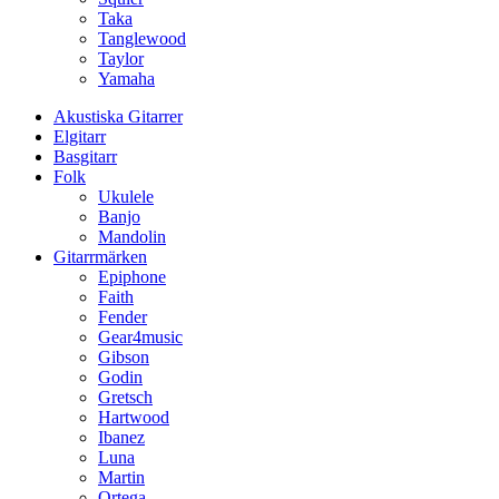
Taka
Tanglewood
Taylor
Yamaha
Akustiska Gitarrer
Elgitarr
Basgitarr
Folk
Ukulele
Banjo
Mandolin
Gitarrmärken
Epiphone
Faith
Fender
Gear4music
Gibson
Godin
Gretsch
Hartwood
Ibanez
Luna
Martin
Ortega