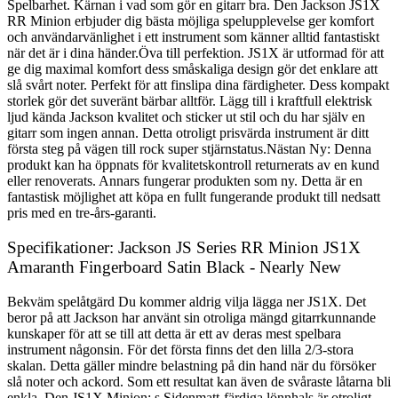
Spelbarhet. Kärnan i vad som gör en gitarr bra. Den Jackson JS1X
RR Minion erbjuder dig bästa möjliga spelupplevelse ger komfort
och användarvänlighet i ett instrument som känner alltid fantastiskt
när det är i dina händer.Öva till perfektion. JS1X är utformad för att
ge dig maximal komfort dess småskaliga design gör det enklare att
slå svårt noter. Perfekt för att finslipa dina färdigheter. Dess kompakt
storlek gör det suveränt bärbar alltför. Lägg till i kraftfull elektrisk
ljud kända Jackson kvalitet och sticker ut stil och du har själv en
gitarr som ingen annan. Detta otroligt prisvärda instrument är ditt
första steg på vägen till rock super stjärnstatus.Nästan Ny: Denna
produkt kan ha öppnats för kvalitetskontroll returnerats av en kund
eller renoverats. Annars fungerar produkten som ny. Detta är en
fantastisk möjlighet att köpa en fullt fungerande produkt till nedsatt
pris med en tre-års-garanti.
Specifikationer: Jackson JS Series RR Minion JS1X
Amaranth Fingerboard Satin Black - Nearly New
Bekväm spelåtgärd Du kommer aldrig vilja lägga ner JS1X. Det
beror på att Jackson har använt sin otroliga mängd gitarrkunnande
kunskaper för att se till att detta är ett av deras mest spelbara
instrument någonsin. För det första finns det den lilla 2/3-stora
skalan. Detta gäller mindre belastning på din hand när du försöker
slå noter och ackord. Som ett resultat kan även de svåraste låtarna bli
enkla. Den JS1X Minion: s Sidenmatt-färdiga lönnhals är otroligt