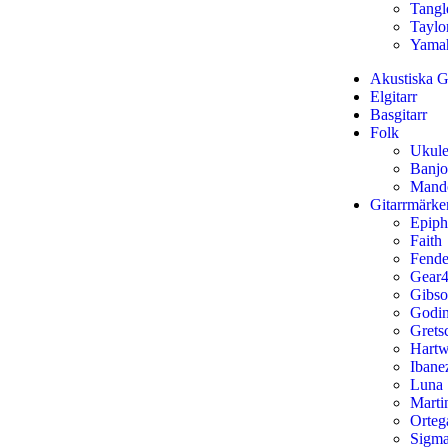
Tang
Taylo
Yama
Akustiska Gi
Elgitarr
Basgitarr
Folk
Ukule
Banjo
Mand
Gitarrmärke
Epip
Faith
Fende
Gear4
Gibs
Godi
Grets
Hart
Ibane
Luna
Marti
Orteg
Sigm