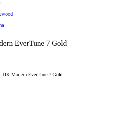
r
lewood
r
ha
odern EverTune 7 Gold
ies DK Modern EverTune 7 Gold