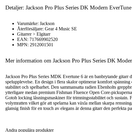
Detaljer: Jackson Pro Plus Series DK Modern EverTune
Varumärke: Jackson
Återförsäljare: Gear 4 Music SE
Gitarrer > Elgitarr
EAN: 717669902520
MPN: 2912001501
Mer information om Jackson Pro Plus Series DK Mode
Jackson Pro Plus Series MDK Evertune 6 är en banbrytande gitarr de
spelupplevelse. En design i flera skalor optimerar komfort spänni
stabilitet och spelbarhet. Den sammansatta radien Ebenholts greppbr
ytterligare medan premium Fishman Fluence Open Core-pickuperna l
Gotoh locking låsningsmaskiner för trimningsstabilitet och sustain. 
volymratten vilket gör att spelarna kan växla mellan skarpa rensning
glansig finish för en touch av elegans är denna gitarr den perfekta par
Andra populära produkter