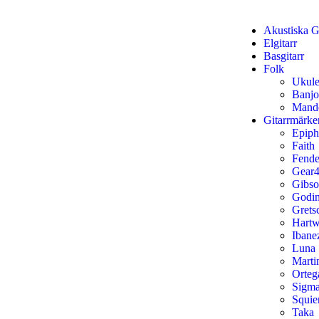
Akustiska Gi
Elgitarr
Basgitarr
Folk
Ukule
Banjo
Mand
Gitarrmärke
Epip
Faith
Fende
Gear4
Gibs
Godi
Grets
Hart
Ibane
Luna
Marti
Orteg
Sigm
Squie
Taka