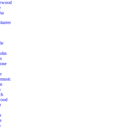
lewood
r
ha
tarrer
le
olin
n
hone
r
music
on
n
ch
wood
z
n
a
a