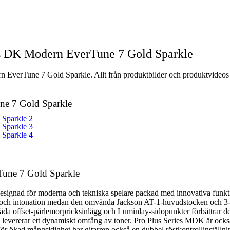
Handla nu
es DK Modern EverTune 7 Gold Sparkle
 EverTune 7 Gold Sparkle. Allt från produktbilder och produktvideos ti
une 7 Gold Sparkle
Tune 7 Gold Sparkle
signad för moderna och tekniska spelare packad med innovativa funkti
ng och intonation medan den omvända Jackson AT-1-huvudstocken och 3
äda offset-pärlemorpricksinlägg och Luminlay-sidopunkter förbättrar de
evererar ett dynamiskt omfång av toner. Pro Plus Series MDK är också
För ökad mångsidighet har gitarren också en dubbel röstkontrollinställni