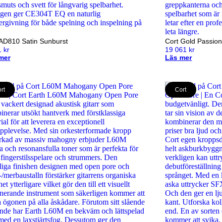
 AD810 Satin Sunburst
Cort Gold Passion
1
kr
19 061
kr
mer
Läs mer
rt
Cort