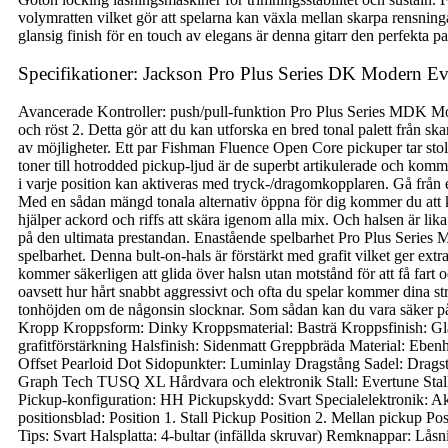
volymratten vilket gör att spelarna kan växla mellan skarpa rensning
glansig finish för en touch av elegans är denna gitarr den perfekta par
Specifikationer: Jackson Pro Plus Series DK Modern E
Avancerade Kontroller: push/pull-funktion Pro Plus Series MDK Mod
och röst 2. Detta gör att du kan utforska en bred tonal palett från s
av möjligheter. Ett par Fishman Fluence Open Core pickuper tar stolt 
toner till hotrodded pickup-ljud är de superbt artikulerade och komme
i varje position kan aktiveras med tryck-/dragomkopplaren. Gå från et
Med en sådan mängd tonala alternativ öppna för dig kommer du att kunn
hjälper ackord och riffs att skära igenom alla mix. Och halsen är li
på den ultimata prestandan. Enastående spelbarhet Pro Plus Series 
spelbarhet. Denna bult-on-hals är förstärkt med grafit vilket ger ex
kommer säkerligen att glida över halsn utan motstånd för att få fart 
oavsett hur hårt snabbt aggressivt och ofta du spelar kommer dina strän
tonhöjden om de någonsin slocknar. Som sådan kan du vara säker på 
Kropp Kroppsform: Dinky Kroppsmaterial: Basträ Kroppsfinish: Gl
grafitförstärkning Halsfinish: Sidenmatt Greppbräda Material: Eben
Offset Pearloid Dot Sidopunkter: Luminlay Dragstång Sadel: Drag
Graph Tech TUSQ XL Hårdvara och elektronik Stall: Evertune S
Pickup-konfiguration: HH Pickupskydd: Svart Specialelektronik: Akti
positionsblad: Position 1. Stall Pickup Position 2. Mellan pickup 
Tips: Svart Halsplatta: 4-bultar (infällda skruvar) Remknappar: Låsn