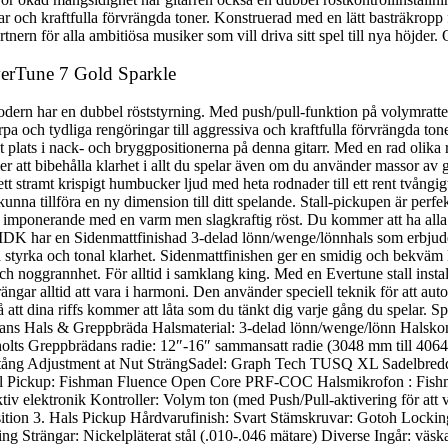
ar och kraftfulla förvrängda toner. Konstruerad med en lätt basträkropp
tnern för alla ambitiösa musiker som vill driva sitt spel till nya höjder.
verTune 7 Gold Sparkle
ern har en dubbel röststyrning. Med push/pull-funktion på volymratten
karpa och tydliga rengöringar till aggressiva och kraftfulla förvrängda 
plats i nack- och bryggpositionerna på denna gitarr. Med en rad olika rö
r att bibehålla klarhet i allt du spelar även om du använder massor av g
t stramt krispigt humbucker ljud med heta rodnader till ett rent tvångigt
a tillföra en ny dimension till ditt spelande. Stall-pickupen är perfekt
ka imponerande med en varm men slagkraftig röst. Du kommer att ha alla 
MDK har en Sidenmattfinishad 3-delad lönn/wenge/lönnhals som erbjuder 
tra styrka och tonal klarhet. Sidenmattfinishen ger en smidig och bekvä
och noggrannhet. För alltid i samklang king. Med en Evertune stall instal
gar alltid att vara i harmoni. Den använder speciell teknik för att automa
att dina riffs kommer att låta som du tänkt dig varje gång du spelar. 
ans Hals & Greppbräda Halsmaterial: 3-delad lönn/wenge/lönn Halsko
holts Greppbrädans radie: 12″-16″ sammansatt radie (3048 mm till 4064
stång Adjustment at Nut SträngSadel: Graph Tech TUSQ XL Sadelbred
tall Pickup: Fishman Fluence Open Core PRF-COC Halsmikrofon : F
v elektronik Kontroller: Volym ton (med Push/Pull-aktivering för att v
Position 3. Hals Pickup Hårdvarufinish: Svart Stämskruvar: Gotoh Locki
ing Strängar: Nickelpläterat stål (.010-.046 mätare) Diverse Ingår: väsk