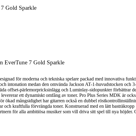
 7 Gold Sparkle
rn EverTune 7 Gold Sparkle
signad för moderna och tekniska spelare packad med innovativa funkti
ng och intonation medan den omvända Jackson AT-1-huvudstocken och 3
äda offset-pärlemorpricksinlägg och Luminlay-sidopunkter förbättrar de
evererar ett dynamiskt omfång av toner. Pro Plus Series MDK är också
För ökad mångsidighet har gitarren också en dubbel röstkontrollinställni
ar och kraftfulla förvrängda toner. Konstruerad med en lätt basträkropp
tnern för alla ambitiösa musiker som vill driva sitt spel till nya höjder.