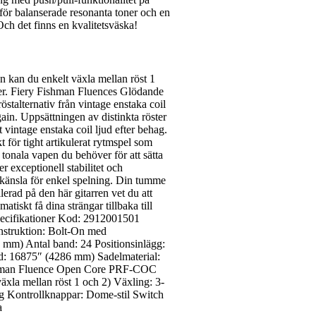
 för balanserade resonanta toner och en
 Och det finns en kvalitetsväska!
 kan du enkelt växla mellan röst 1
toner. Fiery Fishman Fluences Glödande
stalternativ från vintage enstaka coil
ain. Uppsättningen av distinkta röster
 vintage enstaka coil ljud efter behag.
 för tight artikulerat rytmspel som
tonala vapen du behöver för att sätta
exceptionell stabilitet och
m känsla för enkel spelning. Din tumme
lerad på den här gitarren vet du att
tiskt få dina strängar tillbaka till
Specifikationer Kod: 2912001501
nstruktion: Bolt-On med
 mm) Antal band: 24 Positionsinlägg:
d: 16875″ (4286 mm) Sadelmaterial:
ishman Fluence Open Core PRF-COC
äxla mellan röst 1 och 2) Växling: 3-
ng Kontrollknappar: Dome-stil Switch
a