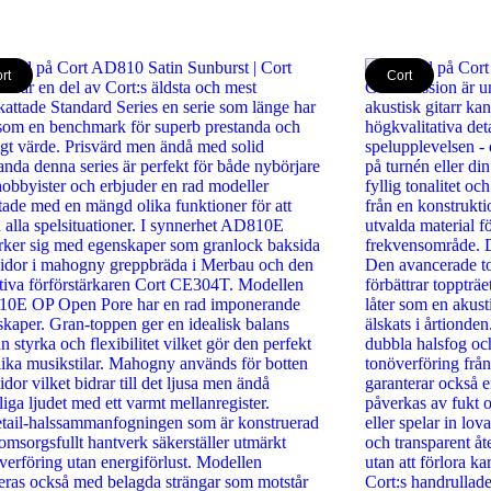
rt
Cort