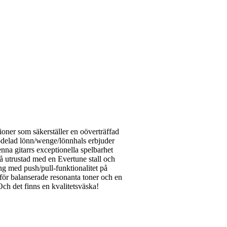
oner som säkerställer en oöverträffad
-delad lönn/wenge/lönnhals erbjuder
nna gitarrs exceptionella spelbarhet
 utrustad med en Evertune stall och
ng med push/pull-funktionalitet på
 för balanserade resonanta toner och en
 Och det finns en kvalitetsväska!