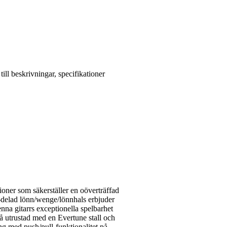
ll beskrivningar, specifikationer
oner som säkerställer en oöverträffad
-delad lönn/wenge/lönnhals erbjuder
nna gitarrs exceptionella spelbarhet
 utrustad med en Evertune stall och
ng med push/pull-funktionalitet på