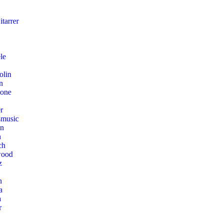
tarrer
le
olin
n
hone
r
music
on
n
ch
wood
z
n
a
a
r