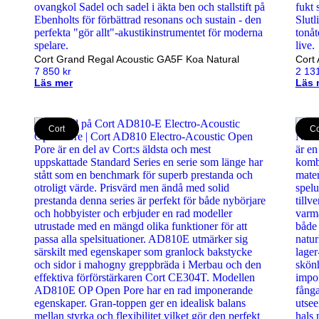
Cort Grand Regal Acoustic GA5F Koa Natural
Cort
7 850
kr
2 13
Läs mer
Läs 
Cort
Co