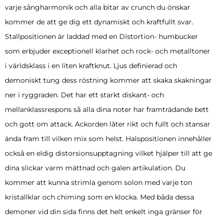
varje sångharmonik och alla bitar av crunch du önskar
kommer de att ge dig ett dynamiskt och kraftfullt svar.
Stallpositionen är laddad med en Distortion- humbucker
som erbjuder exceptionell klarhet och rock- och metalltoner
i världsklass i en liten kraftknut. Ljus definierad och
demoniskt tung dess röstning kommer att skaka skakningar
ner i ryggraden. Det har ett starkt diskant- och
mellanklassrespons så alla dina noter har framträdande bett
och gott om attack. Ackorden låter rikt och fullt och stansar
ända fram till vilken mix som helst. Halspositionen innehåller
också en eldig distorsionsupptagning vilket hjälper till att ge
dina slickar varm mättnad och galen artikulation. Du
kommer att kunna strimla genom solon med varje ton
kristallklar och chiming som en klocka. Med båda dessa
demoner vid din sida finns det helt enkelt inga gränser för