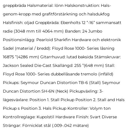
greppbräda Halsmaterial: lönn Halskonstruktion: Hals-
genom-kropp med grafitförstärkning och halsdukfog
Halsfinish: oljad Greppbräda: Ebenholts 12 ”-16” sammansatt
radie (3048 mm till 4064 mm) Banden: 24 Jumbo
Positionsinlägg: Pearloid Sharkfin Hardware och elektronik
Sadel (material / bredd): Floyd Rose 1000- Series låsning
16875 ”(4286 mm) Gitarrhuvud: lutad baksida Stämskruvar:
Jackson Sealed Die-Cast Skallängd: 255 ”(648 mm) Stall:
Floyd Rose 1000- Series dubbellåsande tremolo (infälld)
Pickups: Seymour Duncan Distortion TB-6 (Stall) Seymour
Duncan Distortion SH-6N (Neck) Pickupväxling: 3-
lägesväxlare: Position 1. Stall Pickup Position 2. Stall and Hals
Pickup s Position 3. Hals Pickup Kontroller: Volym ton
Kontrollreglage: Kupolstil Hardware Finish: Svart Diverse
Strängar: Förnicklat stål (.009-.042 mätare)