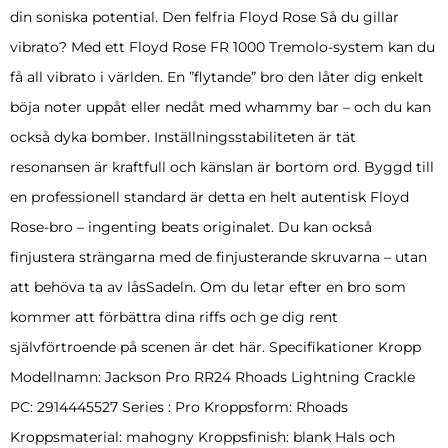
din soniska potential. Den felfria Floyd Rose Så du gillar
vibrato? Med ett Floyd Rose FR 1000 Tremolo-system kan du
få all vibrato i världen. En ”flytande” bro den låter dig enkelt
böja noter uppåt eller nedåt med whammy bar – och du kan
också dyka bomber. Inställningsstabiliteten är tät
resonansen är kraftfull och känslan är bortom ord. Byggd till
en professionell standard är detta en helt autentisk Floyd
Rose-bro – ingenting beats originalet. Du kan också
finjustera strängarna med de finjusterande skruvarna – utan
att behöva ta av låsSadeln. Om du letar efter en bro som
kommer att förbättra dina riffs och ge dig rent
självförtroende på scenen är det här. Specifikationer Kropp
Modellnamn: Jackson Pro RR24 Rhoads Lightning Crackle
PC: 2914445527 Series : Pro Kroppsform: Rhoads
Kroppsmaterial: mahogny Kroppsfinish: blank Hals och