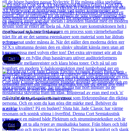
Cort Sunset Nylectric II Natural
7 135
kr
Läs mer
Cort
Cort SFX All Myrtlewood Brown Gloss
8 422
kr
Läs mer
Cort