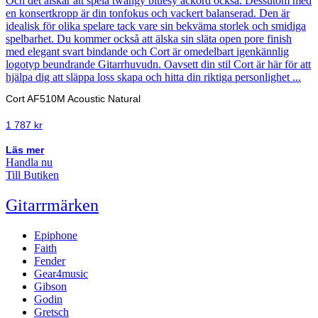
Cort AF510M Acoustic Natural
1 787
kr
Läs mer
Handla nu
Till Butiken
Gitarrmärken
Epiphone
Faith
Fender
Gear4music
Gibson
Godin
Gretsch