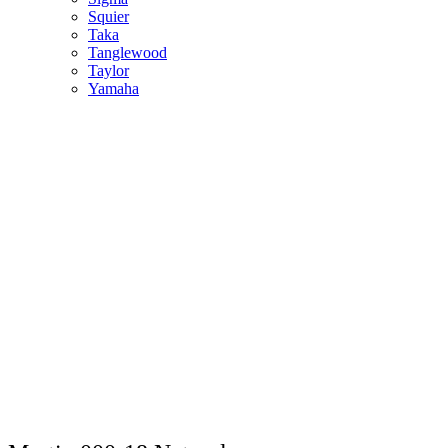
Squier
Taka
Tanglewood
Taylor
Yamaha