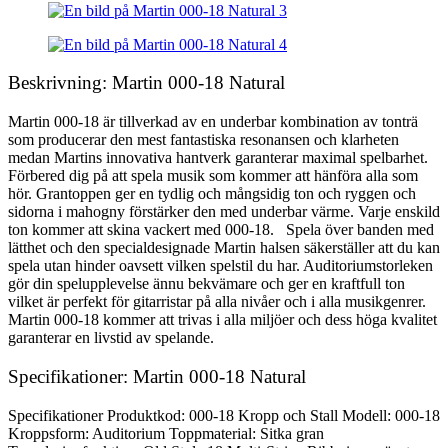
Beskrivning: Martin 000-18 Natural
Martin 000-18 är tillverkad av en underbar kombination av tonträ
som producerar den mest fantastiska resonansen och klarheten
medan Martins innovativa hantverk garanterar maximal spelbarhet.
Förbered dig på att spela musik som kommer att hänföra alla som
hör. Grantoppen ger en tydlig och mångsidig ton och ryggen och
sidorna i mahogny förstärker den med underbar värme. Varje enskild
ton kommer att skina vackert med 000-18. Spela över banden med
lätthet och den specialdesignade Martin halsen säkerställer att du kan
spela utan hinder oavsett vilken spelstil du har. Auditoriumstorleken
gör din spelupplevelse ännu bekvämare och ger en kraftfull ton
vilket är perfekt för gitarristar på alla nivåer och i alla musikgenrer.
Martin 000-18 kommer att trivas i alla miljöer och dess höga kvalitet
garanterar en livstid av spelande.
Specifikationer: Martin 000-18 Natural
Specifikationer Produktkod: 000-18 Kropp och Stall Modell: 000-18
Kroppsform: Auditorium Toppmaterial: Sitka gran