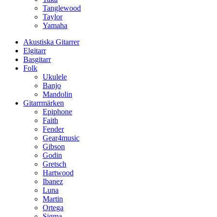
Tanglewood
Taylor
Yamaha
Akustiska Gitarrer
Elgitarr
Basgitarr
Folk
Ukulele
Banjo
Mandolin
Gitarrmärken
Epiphone
Faith
Fender
Gear4music
Gibson
Godin
Gretsch
Hartwood
Ibanez
Luna
Martin
Ortega
Sigma