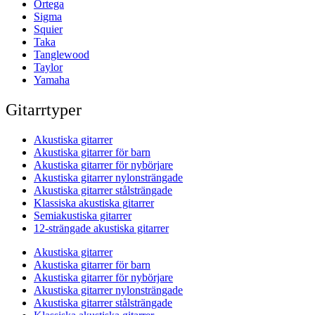
Ortega
Sigma
Squier
Taka
Tanglewood
Taylor
Yamaha
Gitarrtyper
Akustiska gitarrer
Akustiska gitarrer för barn
Akustiska gitarrer för nybörjare
Akustiska gitarrer nylonsträngade
Akustiska gitarrer stålsträngade
Klassiska akustiska gitarrer
Semiakustiska gitarrer
12-strängade akustiska gitarrer
Akustiska gitarrer
Akustiska gitarrer för barn
Akustiska gitarrer för nybörjare
Akustiska gitarrer nylonsträngade
Akustiska gitarrer stålsträngade