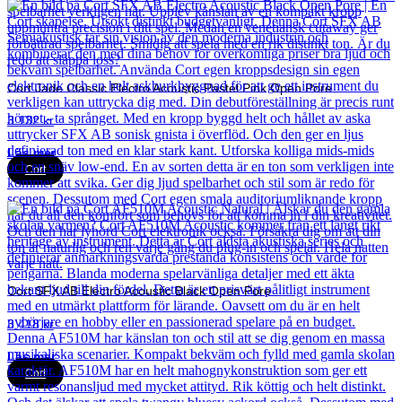
Cort Jade Classic Electro Acoustic Pastel Pink Open Pore
3 132
kr
Läs mer
Cort
Cort SFX AB Electro Acoustic Black Open Pore
3 418
kr
Läs mer
Cort