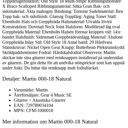
Toppdesignfunktion: Old Style 18 Multi-Stripe Ribbningsmönster:
X Brace Scalloped Ribbningsmaterial: Sitka Gran Bak- och
sidomaterial: Äkta mahogny Bindning: Tortoise Sadelmaterial: Ben
Topp bak- och sidofinish: Glansig Toppfärg: Aging Toner Stall:
Ebenholts Hals och Greppbräda Halsmaterial: Utvalda lövträ
Konstruktion: Dovetail Neck Joint Halsform: Modifierad låg oval
Greppbräda Material: Ebenholts Halsen förenar kroppen vid: 14:e
bandet Halsfinish: Sidenmatt Greppbrädesinlägg Material: Abalone
Greppbräda Inlay Stil: Old Style 18 Antal band: 20 Hårdvara
Stämskruvar: Nickel Open Gear Knapp: Butterbean Plektrumskydd:
Sköldpaddsmönster Fodral: Hårdskalsfodral Observera: Martin
skickar inte sina gitarrer med remknappen installerad på undersidan
av gitarren. De gör detta för att undvika stötsprickor som kan uppstå
under frakt. Du hittar din remknapp inuti fodralfacket.
Detaljer: Martin 000-18 Natural
Varumärke: Martin
Återförsäljare: Gear 4 Music SE
Gitarrer > Akustiska Gitarrer
EAN: 729789034104
MPN: CFM-1000018
Mer information om Martin 000-18 Natural