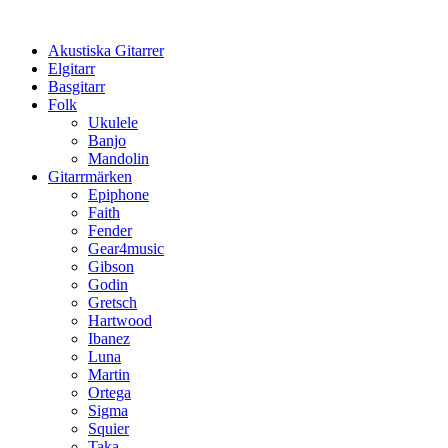
Hoppa
till
Akustiska Gitarrer
innehåll
Elgitarr
Basgitarr
Folk
Ukulele
Banjo
Mandolin
Gitarrmärken
Epiphone
Faith
Fender
Gear4music
Gibson
Godin
Gretsch
Hartwood
Ibanez
Luna
Martin
Ortega
Sigma
Squier
Taka