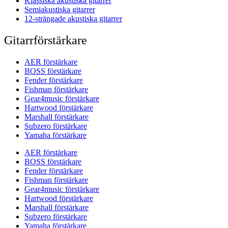
Klassiska akustiska gitarrer
Semiakustiska gitarrer
12-strängade akustiska gitarrer
Gitarrförstärkare
AER förstärkare
BOSS förstärkare
Fender förstärkare
Fishman förstärkare
Gear4music förstärkare
Hartwood förstärkare
Marshall förstärkare
Subzero förstärkare
Yamaha förstärkare
AER förstärkare
BOSS förstärkare
Fender förstärkare
Fishman förstärkare
Gear4music förstärkare
Hartwood förstärkare
Marshall förstärkare
Subzero förstärkare
Yamaha förstärkare