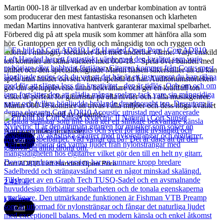
Martin 000-18 är tillverkad av en underbar kombination av tonträ
som producerar den mest fantastiska resonansen och klarheten
medan Martins innovativa hantverk garanterar maximal spelbarhet.
Förbered dig på att spela musik som kommer att hänföra alla som
hör. Grantoppen ger en tydlig och mångsidig ton och ryggen och
sidorna i mahogny förstärker den med underbar värme. Varje enskild
ton kommer att skina vackert med 000-18. Spela över banden med
lätthet och den specialdesignade Martin halsen säkerställer att du kan
spela utan hinder oavsett vilken spelstil du har. Auditoriumstorleken
gör din spelupplevelse ännu bekvämare och ger en kraftfull ton
vilket är perfekt för gitarristar på alla nivåer och i alla musikgenrer.
Martin 000-18 kommer att trivas i alla miljöer och dess höga kvalitet
garanterar en livstid av spelande.
Andra populära produkter
Cort
Cort AD810 Left Handed Open Pore
2 417
kr
Läs mer
Cort