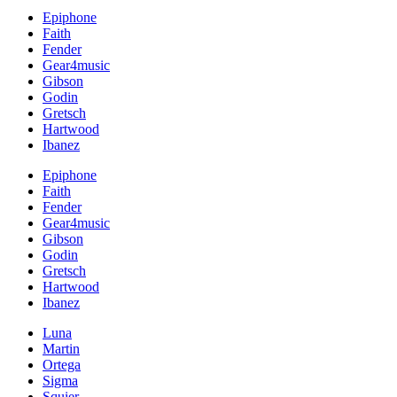
Epiphone
Faith
Fender
Gear4music
Gibson
Godin
Gretsch
Hartwood
Ibanez
Epiphone
Faith
Fender
Gear4music
Gibson
Godin
Gretsch
Hartwood
Ibanez
Luna
Martin
Ortega
Sigma
Squier