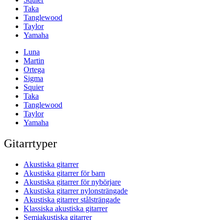
Taka
Tanglewood
Taylor
Yamaha
Luna
Martin
Ortega
Sigma
Squier
Taka
Tanglewood
Taylor
Yamaha
Gitarrtyper
Akustiska gitarrer
Akustiska gitarrer för barn
Akustiska gitarrer för nybörjare
Akustiska gitarrer nylonsträngade
Akustiska gitarrer stålsträngade
Klassiska akustiska gitarrer
Semiakustiska gitarrer