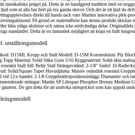
 din musikaliska prägel på. Detta är en handgjord tradition med en no
jud som ni alla har hört på era gamla skivor. Och det är ett ljud du de
tingupplevelsen direkt till hands tack vare Martins innovativa plek-pr
vningsklausul: På grund av materialbrist kan denna produkt skickas m
r lätta ytliga skråmor och sakna icke-nödvändiga delar. Originallåda p
öga standarder. Detta är en fantastisk möjlighet att köpa en fullt fungeran
. utställningsmodell
ktkod: D15ML Kropp och Stall Modell: D-15M Konstruktion: Ply Block
g Topp Material: Solid Sitka Gran 5/16 Ryggmaterial: Solid äkta maho
k rosenträ Stall Stil: Belly Stall Strängavstånd: 2-1/8″ Sadel: 16 Radi
d: Solid/Square Taper Huvudplatta: Massiv ostindisk rosenträ Greppbr
d vid 12:e bandet: 2-1/8 Greppbrädespositionsinlägg: Diamanter och ru
mmenderade strängar: Martin SP Lifespan Phosphor Bronze Medium Ga
 gitarren. De gör detta för att undvika stötsprickor som kan uppstå under
llningsmodell