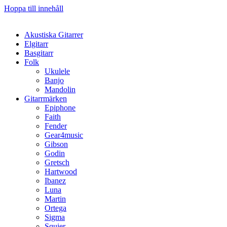
Hoppa till innehåll
Akustiska Gitarrer
Elgitarr
Basgitarr
Folk
Ukulele
Banjo
Mandolin
Gitarrmärken
Epiphone
Faith
Fender
Gear4music
Gibson
Godin
Gretsch
Hartwood
Ibanez
Luna
Martin
Ortega
Sigma
Squier