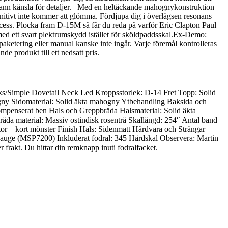
ggrann känsla för detaljer. Med en heltäckande mahognykonstruktion
finitivt inte kommer att glömma. Fördjupa dig i överlägsen resonans
ocess. Plocka fram D-15M så får du reda på varför Eric Clapton Paul
ed ett svart plektrumskydd istället för sköldpaddsskal.Ex-Demo:
aketering eller manual kanske inte ingår. Varje föremål kontrolleras
de produkt till ett nedsatt pris.
s/Simple Dovetail Neck Led Kroppsstorlek: D-14 Fret Topp: Solid
gny Sidomaterial: Solid äkta mahogny Ytbehandling Baksida och
e/kompenserat ben Hals och Greppbräda Halsmaterial: Solid äkta
äda material: Massiv ostindisk rosenträ Skallängd: 254″ Antal band
tor – kort mönster Finish Hals: Sidenmatt Hårdvara och Strängar
uge (MSP7200) Inkluderat fodral: 345 Hårdskal Observera: Martin
 frakt. Du hittar din remknapp inuti fodralfacket.