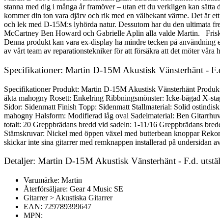
stanna med dig i många år framöver – utan ett du verkligen kan sätta
kommer din ton vara djärv och rik med en välbekant värme. Det är ett l
och lek med D-15M:s lyhörda natur. Dessutom har du den ultimata fret
McCartney Ben Howard och Gabrielle Aplin alla valde Martin. Friskri
Denna produkt kan vara ex-display ha mindre tecken på användning elle
av vårt team av reparationstekniker för att försäkra att det möter våra h
Specifikationer: Martin D-15M Akustisk Vänsterhänt - F.d
Specifikationer Produkt: Martin D-15M Akustisk Vänsterhänt Produ
äkta mahogny Rosett: Enkelring Ribbningsmönster: Icke-bågad X-sta
Sidor: Sidenmatt Finish Topp: Sidenmatt Stallmaterial: Solid ostindis
mahogny Halsform: Modifierad låg oval Sadelmaterial: Ben Gitarrhuvu
totalt: 20 Greppbrädans bredd vid sadeln: 1-11/16 Greppbrädans bred
Stämskruvar: Nickel med öppen växel med butterbean knoppar Reko
skickar inte sina gitarrer med remknappen installerad på undersidan av
Detaljer: Martin D-15M Akustisk Vänsterhänt - F.d. utstä
Varumärke: Martin
Återförsäljare: Gear 4 Music SE
Gitarrer > Akustiska Gitarrer
EAN: 729789399647
MPN: