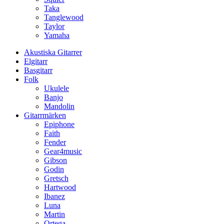
Taka
Tanglewood
Taylor
Yamaha
Akustiska Gitarrer
Elgitarr
Basgitarr
Folk
Ukulele
Banjo
Mandolin
Gitarrmärken
Epiphone
Faith
Fender
Gear4music
Gibson
Godin
Gretsch
Hartwood
Ibanez
Luna
Martin
Ortega