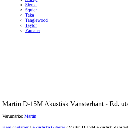
Sigma
Squier
Taka
Tanglewood
Taylor
Yamaha
Martin D-15M Akustisk Vänsterhänt - F.d. ut
Varumärke:
Martin
Hem
/
Gitarrer
/
Akustiska Gitarrer
/ Martin D-15M Akustisk Vänsterhä