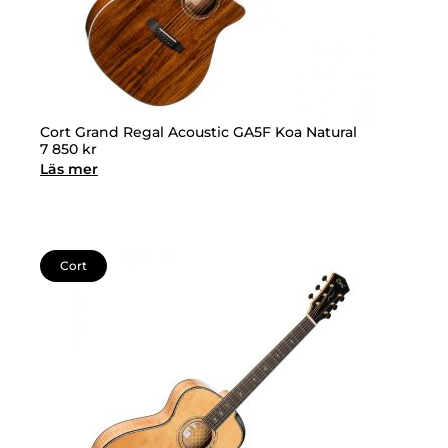
Cort Grand Regal Acoustic GA5F Koa Natural
7 850
kr
Läs mer
Cort