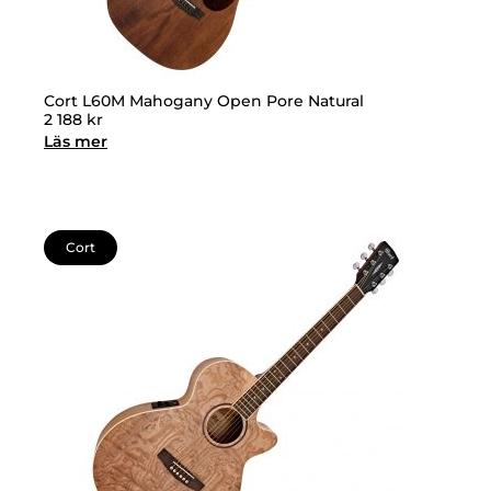
Cort L60M Mahogany Open Pore Natural
2 188
kr
Läs mer
Cort