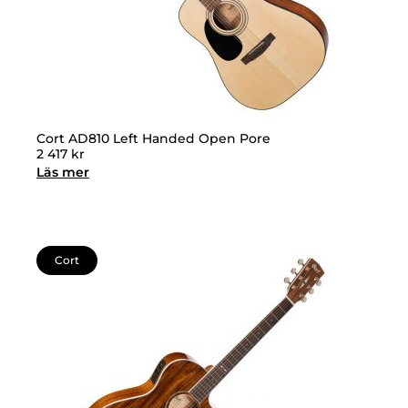
Cort AD810 Left Handed Open Pore
2 417
kr
Läs mer
Cort