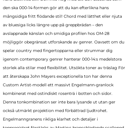
den ska 000-14-formen gör att du kan efterlikna hans
mångsidiga fritt flödande stil! Chord med lätthet eller njuta
av bluesiga licks längre upp på greppbrädan – den
avslappnade känslan och smidiga profilen hos OM-28
möjliggör obegränsat utforskande av genrer. Oavsett om du
spelar country med fingertopparna eller strummar dig
igenom contemporary genrer hanterar 000-14:s medelstora
storlek alla stilar med flexibilitet. Utsökta toner av träslag För
att återskapa John Mayers exceptionella ton har denna
Custom Artist-modell ett massivt Engelmann-granlock
kombinerat med ostindiskt rosenträ i botten och sidor.
Denna tonkombination ser inte bara lysande ut utan ger
också utmärkt projektion med förbättrad ljudtrohet.
Engelmanngranens rikliga klarhet och detaljer i
toppregistret förstärks av Martin:s branschledande scalloped