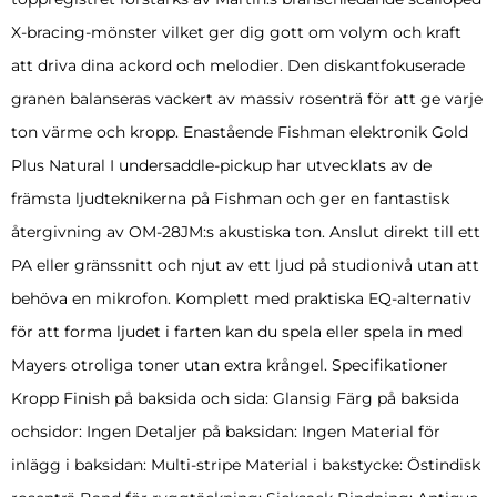
X-bracing-mönster vilket ger dig gott om volym och kraft
att driva dina ackord och melodier. Den diskantfokuserade
granen balanseras vackert av massiv rosenträ för att ge varje
ton värme och kropp. Enastående Fishman elektronik Gold
Plus Natural I undersaddle-pickup har utvecklats av de
främsta ljudteknikerna på Fishman och ger en fantastisk
återgivning av OM-28JM:s akustiska ton. Anslut direkt till ett
PA eller gränssnitt och njut av ett ljud på studionivå utan att
behöva en mikrofon. Komplett med praktiska EQ-alternativ
för att forma ljudet i farten kan du spela eller spela in med
Mayers otroliga toner utan extra krångel. Specifikationer
Kropp Finish på baksida och sida: Glansig Färg på baksida
ochsidor: Ingen Detaljer på baksidan: Ingen Material för
inlägg i baksidan: Multi-stripe Material i bakstycke: Östindisk