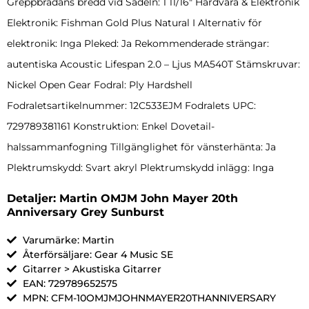
Greppbrädans bredd vid Sadeln: 1 11/16″ Hårdvara & Elektronik
Elektronik: Fishman Gold Plus Natural I Alternativ för
elektronik: Inga Pleked: Ja Rekommenderade strängar:
autentiska Acoustic Lifespan 2.0 – Ljus MA540T Stämskruvar:
Nickel Open Gear Fodral: Ply Hardshell
Fodraletsartikelnummer: 12C533EJM Fodralets UPC:
729789381161 Konstruktion: Enkel Dovetail-
halssammanfogning Tillgänglighet för vänsterhänta: Ja
Plektrumskydd: Svart akryl Plektrumskydd inlägg: Inga
Detaljer: Martin OMJM John Mayer 20th
Anniversary Grey Sunburst
Varumärke: Martin
Återförsäljare: Gear 4 Music SE
Gitarrer > Akustiska Gitarrer
EAN: 729789652575
MPN: CFM-10OMJMJOHNMAYER20THANNIVERSARY