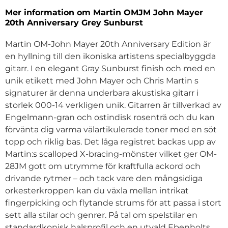
Mer information om Martin OMJM John Mayer
20th Anniversary Grey Sunburst
Martin OM-John Mayer 20th Anniversary Edition är
en hyllning till den ikoniska artistens specialbyggda
gitarr. I en elegant Gray Sunburst finish och med en
unik etikett med John Mayer och Chris Martin s
signaturer är denna underbara akustiska gitarr i
storlek 000-14 verkligen unik. Gitarren är tillverkad av
Engelmann-gran och ostindisk rosenträ och du kan
förvänta dig varma välartikulerade toner med en söt
topp och riklig bas. Det låga registret backas upp av
Martin:s scalloped X-bracing-mönster vilket ger OM-
28JM gott om utrymme för kraftfulla ackord och
drivande rytmer – och tack vare den mångsidiga
orkesterkroppen kan du växla mellan intrikat
fingerpicking och flytande strums för att passa i stort
sett alla stilar och genrer. På tal om spelstilar en
standardkonisk halsprofil och en utvald Ebenholts