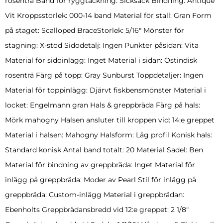
rosenträ Band för ryggtäckning: Sicksack Bindning: Antique
Vit Kroppsstorlek: 000-14 band Material för stall: Gran Form
på staget: Scalloped BraceStorlek: 5/16″ Mönster för
stagning: X-stöd Sidodetalj: Ingen Punkter påsidan: Vita
Material för sidoinlägg: Inget Material i sidan: Östindisk
rosenträ Färg på topp: Gray Sunburst Toppdetaljer: Ingen
Material för toppinlägg: Djärvt fiskbensmönster Material i
locket: Engelmann gran Hals & greppbräda Färg på hals:
Mörk mahogny Halsen ansluter till kroppen vid: 14:e greppet
Material i halsen: Mahogny Halsform: Låg profil Konisk hals:
Standard konisk Antal band totalt: 20 Material Sadel: Ben
Material för bindning av greppbräda: Inget Material för
inlägg på greppbräda: Moder av Pearl Stil för inlägg på
greppbräda: Custom-inlägg Material i greppbrädan:
Ebenholts Greppbrädansbredd vid 12:e greppet: 2 1/8″