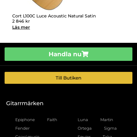
Cort L100C Luce Acoustic Natural Satin
2 846
kr
Läs mer
Handla nu
Till Butiken
Gitarrmärken
Epiphone
Faith
Luna
Martin
Fender
Ortega
Sigma
Gear4music
Squier
Taka