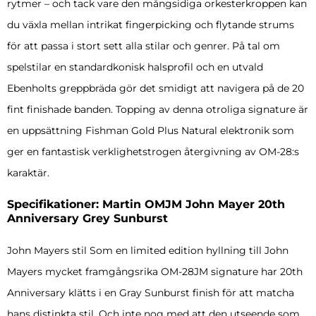
rytmer – och tack vare den mångsidiga orkesterkroppen kan
du växla mellan intrikat fingerpicking och flytande strums
för att passa i stort sett alla stilar och genrer. På tal om
spelstilar en standardkonisk halsprofil och en utvald
Ebenholts greppbräda gör det smidigt att navigera på de 20
fint finishade banden. Topping av denna otroliga signature är
en uppsättning Fishman Gold Plus Natural elektronik som
ger en fantastisk verklighetstrogen återgivning av OM-28:s
karaktär.
Specifikationer: Martin OMJM John Mayer 20th
Anniversary Grey Sunburst
John Mayers stil Som en limited edition hyllning till John
Mayers mycket framgångsrika OM-28JM signature har 20th
Anniversary klätts i en Gray Sunburst finish för att matcha
hans distinkta stil. Och inte nog med att den utseende som