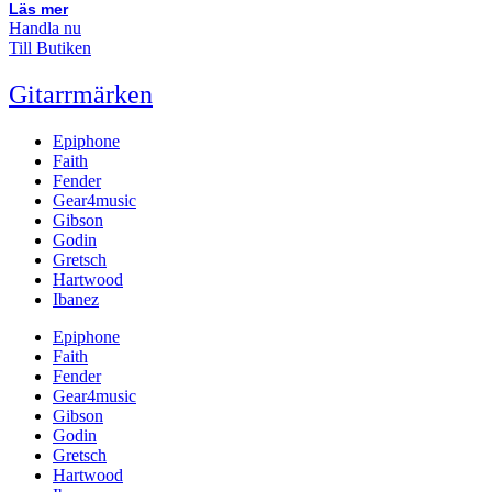
Läs mer
Handla nu
Till Butiken
Gitarrmärken
Epiphone
Faith
Fender
Gear4music
Gibson
Godin
Gretsch
Hartwood
Ibanez
Epiphone
Faith
Fender
Gear4music
Gibson
Godin
Gretsch
Hartwood