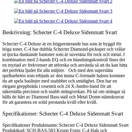
Beskrivning: Schecter C-4 Deluxe Sidenmatt Svart
Schecter C-4 Deluxe är en högpresterande bas som är byggd för
höga toner. C-4 har dubbla Schecter Diamond-pickuper och vrålar
ut tjocka dunkande bastoner som är suveräna för rock och metal. I
kombination med 2-bands EQ och en blandningskontroll finns det
en myriad av frekvenser att utforska och använda så att du kan hitta
det perfekta ljudet för alla miljöer. Och med den supersläta
spelbarheten som erbjuds av den tunna C-formade halsen kommer
du att spela baslinjer med snabbhet och smidighet. Den har en
elegant greppbräda i rosenträ och 24 X-Jumbo-band för att
säkerställa precision och snabb strängverkan. På tal om strängar så
hålls de hårt av Diamond Bass-stall och Metal Dome-stämskruvar
för att garantera en solid prestanda kväll efter kväll.
Specifikationer: Schecter C-4 Deluxe Sidenmatt Svart
Specifikationer Produktnamn: Schecter C-4 Deluxe Sidenmatt Svart
Produktkod: SCH-BAS-583 Kropp Form: C-4 Hals och