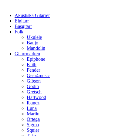
Hoppa
till
Akustiska Gitarrer
innehåll
Elgitarr
Basgitarr
Folk
Ukulele
Banjo
Mandolin
Gitarrmärken
Epiphone
Faith
Fender
Gear4music
Gibson
Godin
Gretsch
Hartwood
Ibanez
Luna
Martin
Ortega
Sigma
Squier
Taka