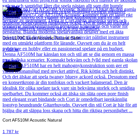
Läs mer
Cort
Cort L100C Luce Acoustic Natural Satin
2 846
kr
Läs mer
Cort
Cort AF510M Acoustic Natural
1 787
kr