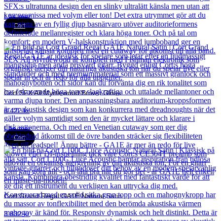
Läs mer
Cort
Cort SFX All Myrtlewood Brown Gloss
8 422
kr
Läs mer
Cort
Cort Grand Regal GA1E Natural Satin
3 832
kr