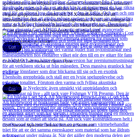
spelbarheten som erbjuds av den tunna C-formade halsen kommer
du att spela baslinjer med snabbhet och smidighet. Den har en
elegant greppbräda i rosenträ och 24 X-Jumbo-band för att
säkerställa precision och snabb strängverkan. På tal om strängar så
hålls de hårt av Diamond Bass-stall och Metal Dome-stämskruvar
för att garantera en solid prestanda kväll efter kväll.
Andra populära produkter
Cort
Cort AD810 Left Handed Open Pore
2 417
kr
Läs mer
Cort
Cort Sunset Nylectric Deluxe Tobacco Sunburst
8 565
kr