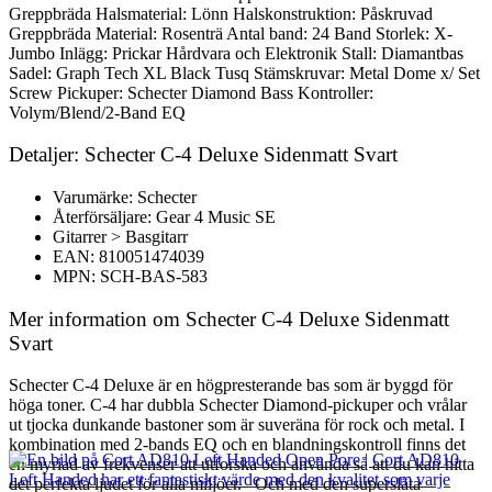
Greppbräda Halsmaterial: Lönn Halskonstruktion: Påskruvad
Greppbräda Material: Rosenträ Antal band: 24 Band Storlek: X-
Jumbo Inlägg: Prickar Hårdvara och Elektronik Stall: Diamantbas
Sadel: Graph Tech XL Black Tusq Stämskruvar: Metal Dome x/ Set
Screw Pickuper: Schecter Diamond Bass Kontroller:
Volym/Blend/2-Band EQ
Detaljer: Schecter C-4 Deluxe Sidenmatt Svart
Varumärke: Schecter
Återförsäljare: Gear 4 Music SE
Gitarrer > Basgitarr
EAN: 810051474039
MPN: SCH-BAS-583
Mer information om Schecter C-4 Deluxe Sidenmatt
Svart
Schecter C-4 Deluxe är en högpresterande bas som är byggd för
höga toner. C-4 har dubbla Schecter Diamond-pickuper och vrålar
ut tjocka dunkande bastoner som är suveräna för rock och metal. I
kombination med 2-bands EQ och en blandningskontroll finns det
en myriad av frekvenser att utforska och använda så att du kan hitta
det perfekta ljudet för alla miljöer. Och med den supersläta