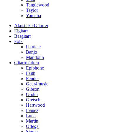
Tanglewood
Taylor
Yamaha
Akustiska Gitarrer
Elgitarr
Basgitarr
Folk
Ukulele
Banjo
Mandolin
Gitarrmärken
Epiphone
Faith
Fender
Gear4music
Gibson
Godin
Gretsch
Hartwood
Ibanez
Luna
Martin
Ortega
Sigma