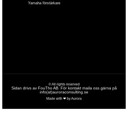
Yamaha förstärkare
AER förstärkare
BOSS förstärkare
Fender förstärkare
Fishman förstärkare
Gear4music förstärkare
Hartwood förstärkare
Marshall förstärkare
Subzero förstärkare
Yamaha förstärkare
© All rights reserved
Sidan drivs av FouTho AB. För kontakt maila oss gärna på
info(at)auroraconsulting.se
Made with ❤ by Aurora