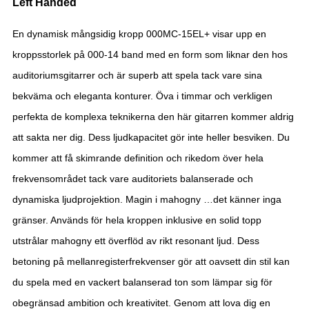
Left Handed
En dynamisk mångsidig kropp 000MC-15EL+ visar upp en
kroppsstorlek på 000-14 band med en form som liknar den hos
auditoriumsgitarrer och är superb att spela tack vare sina
bekväma och eleganta konturer. Öva i timmar och verkligen
perfekta de komplexa teknikerna den här gitarren kommer aldrig
att sakta ner dig. Dess ljudkapacitet gör inte heller besviken. Du
kommer att få skimrande definition och rikedom över hela
frekvensområdet tack vare auditoriets balanserade och
dynamiska ljudprojektion. Magin i mahogny …det känner inga
gränser. Används för hela kroppen inklusive en solid topp
utstrålar mahogny ett överflöd av rikt resonant ljud. Dess
betoning på mellanregisterfrekvenser gör att oavsett din stil kan
du spela med en vackert balanserad ton som lämpar sig för
obegränsad ambition och kreativitet. Genom att lova dig en