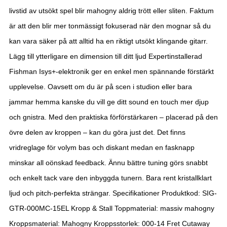
livstid av utsökt spel blir mahogny aldrig trött eller sliten. Faktum
är att den blir mer tonmässigt fokuserad när den mognar så du
kan vara säker på att alltid ha en riktigt utsökt klingande gitarr.
Lägg till ytterligare en dimension till ditt ljud Expertinstallerad
Fishman Isys+-elektronik ger en enkel men spännande förstärkt
upplevelse. Oavsett om du är på scen i studion eller bara
jammar hemma kanske du vill ge ditt sound en touch mer djup
och gnistra. Med den praktiska förförstärkaren – placerad på den
övre delen av kroppen – kan du göra just det. Det finns
vridreglage för volym bas och diskant medan en fasknapp
minskar all oönskad feedback. Ännu bättre tuning görs snabbt
och enkelt tack vare den inbyggda tunern. Bara rent kristallklart
ljud och pitch-perfekta strängar. Specifikationer Produktkod: SIG-
GTR-000MC-15EL Kropp & Stall Toppmaterial: massiv mahogny
Kroppsmaterial: Mahogny Kroppsstorlek: 000-14 Fret Cutaway