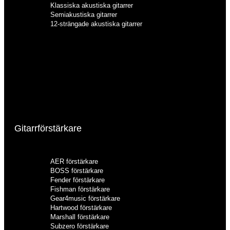
Klassiska akustiska gitarrer
Semiakustiska gitarrer
12-strängade akustiska gitarrer
Akustiska gitarrer
Akustiska gitarrer för barn
Akustiska gitarrer för nybörjare
Akustiska gitarrer nylonsträngade
Akustiska gitarrer stålsträngade
Klassiska akustiska gitarrer
Semiakustiska gitarrer
12-strängade akustiska gitarrer
Gitarrförstärkare
AER förstärkare
BOSS förstärkare
Fender förstärkare
Fishman förstärkare
Gear4music förstärkare
Hartwood förstärkare
Marshall förstärkare
Subzero förstärkare