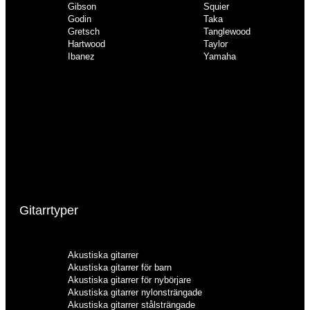
Gibson
Squier
Godin
Taka
Gretsch
Tanglewood
Hartwood
Taylor
Ibanez
Yamaha
Epiphone
Luna
Faith
Martin
Fender
Ortega
Gear4music
Sigma
Gibson
Squier
Godin
Taka
Gretsch
Tanglewood
Hartwood
Taylor
Ibanez
Yamaha
Gitarrtyper
Akustiska gitarrer
Akustiska gitarrer för barn
Akustiska gitarrer för nybörjare
Akustiska gitarrer nylonsträngade
Akustiska gitarrer stålsträngade