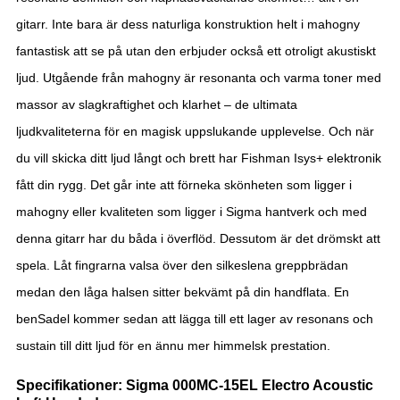
gitarr. Inte bara är dess naturliga konstruktion helt i mahogny
fantastisk att se på utan den erbjuder också ett otroligt akustiskt
ljud. Utgående från mahogny är resonanta och varma toner med
massor av slagkraftighet och klarhet – de ultimata
ljudkvaliteterna för en magisk uppslukande upplevelse. Och när
du vill skicka ditt ljud långt och brett har Fishman Isys+ elektronik
fått din rygg. Det går inte att förneka skönheten som ligger i
mahogny eller kvaliteten som ligger i Sigma hantverk och med
denna gitarr har du båda i överflöd. Dessutom är det drömskt att
spela. Låt fingrarna valsa över den silkeslena greppbrädan
medan den låga halsen sitter bekvämt på din handflata. En
benSadel kommer sedan att lägga till ett lager av resonans och
sustain till ditt ljud för en ännu mer himmelsk prestation.
Specifikationer: Sigma 000MC-15EL Electro Acoustic