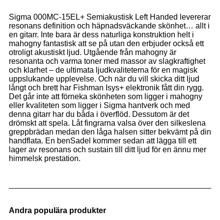
Sigma 000MC-15EL+ Semiakustisk Left Handed levererar
resonans definition och häpnadsväckande skönhet… allt i
en gitarr. Inte bara är dess naturliga konstruktion helt i
mahogny fantastisk att se på utan den erbjuder också ett
otroligt akustiskt ljud. Utgående från mahogny är
resonanta och varma toner med massor av slagkraftighet
och klarhet – de ultimata ljudkvaliteterna för en magisk
uppslukande upplevelse. Och när du vill skicka ditt ljud
långt och brett har Fishman Isys+ elektronik fått din rygg.
Det går inte att förneka skönheten som ligger i mahogny
eller kvaliteten som ligger i Sigma hantverk och med
denna gitarr har du båda i överflöd. Dessutom är det
drömskt att spela. Låt fingrarna valsa över den silkeslena
greppbrädan medan den låga halsen sitter bekvämt på din
handflata. En benSadel kommer sedan att lägga till ett
lager av resonans och sustain till ditt ljud för en ännu mer
himmelsk prestation.
Andra populära produkter