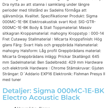
Dra nytta av att stanna i samklang under längre
perioder med tillstånd av Sadelns förmåga att
självsmörja. Kvalitet. Specifikationer Produkt: Sigma
000MC-1E-BK Elektroakustisk svart Kod: SIG-GTR-
000MC-1E-BK Body & Stall Toppmaterial: Massiv
sitkagran Kroppsmaterial: mahogny Kroppstyp : 000-14
Fret Cutaway Stallmaterial : Micarta Kroppsfinish: Hög
glans Färg: Svart Hals och greppbräda Halsmaterial:
mahogny Halsform: Låg profil Greppbrädans material:
Micarta Greppbrädans inlägg: Prickar Skallängd: 645
mm Sadelmaterial: Ben Sadelbredd: 429 mm Hardware
och elektronik Hardware : Chrome Stämskruvar: Gjuten
Strängar: D´Addario EXP16 Elektronik: Fishman Presys II
med tuner
Detaljer: Sigma 000MC-1E-BK
Electro Acoustic Black