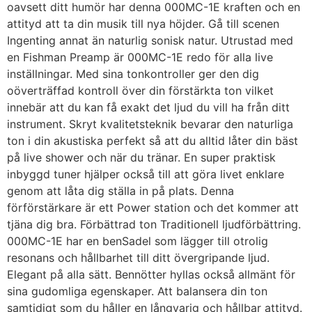
oavsett ditt humör har denna 000MC-1E kraften och en
attityd att ta din musik till nya höjder. Gå till scenen
Ingenting annat än naturlig sonisk natur. Utrustad med
en Fishman Preamp är 000MC-1E redo för alla live
inställningar. Med sina tonkontroller ger den dig
oöverträffad kontroll över din förstärkta ton vilket
innebär att du kan få exakt det ljud du vill ha från ditt
instrument. Skryt kvalitetsteknik bevarar den naturliga
ton i din akustiska perfekt så att du alltid låter din bäst
på live shower och när du tränar. En super praktisk
inbyggd tuner hjälper också till att göra livet enklare
genom att låta dig ställa in på plats. Denna
förförstärkare är ett Power station och det kommer att
tjäna dig bra. Förbättrad ton Traditionell ljudförbättring.
000MC-1E har en benSadel som lägger till otrolig
resonans och hållbarhet till ditt övergripande ljud.
Elegant på alla sätt. Bennötter hyllas också allmänt för
sina gudomliga egenskaper. Att balansera din ton
samtidigt som du håller en långvarig och hållbar attityd.