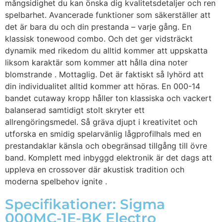
mångsidighet du kan önska dig kvalitetsdetaljer och ren
spelbarhet. Avancerade funktioner som säkerställer att
det är bara du och din prestanda – varje gång. En
klassisk tonewood combo. Och det ger vidsträckt
dynamik med rikedom du alltid kommer att uppskatta
liksom karaktär som kommer att hålla dina noter
blomstrande . Mottaglig. Det är faktiskt så lyhörd att
din individualitet alltid kommer att höras. En 000-14
bandet cutaway kropp håller ton klassiska och vackert
balanserad samtidigt stolt skryter ett
allrengöringsmedel. Så gräva djupt i kreativitet och
utforska en smidig spelarvänlig lågprofilhals med en
prestandaklar känsla och obegränsad tillgång till övre
band. Komplett med inbyggd elektronik är det dags att
uppleva en crossover där akustisk tradition och
moderna spelbehov ignite .
Specifikationer: Sigma
000MC-1E-BK Electro