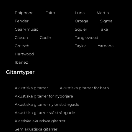
Epiphone
Faith
Luna
Martin
Fender
Ortega
Sigma
Gear4music
Squier
Taka
Gibson
Godin
Tanglewood
Gretsch
Taylor
Yamaha
Hartwood
Ibanez
Gitarrtyper
Akustiska gitarrer
Akustiska gitarrer för barn
Akustiska gitarrer för nybörjare
Akustiska gitarrer nylonsträngade
Akustiska gitarrer stålsträngade
Klassiska akustiska gitarrer
Semiakustiska gitarrer