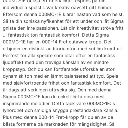
000MC-1E också ett obefläckat respons på din
individuella spelstil. Var kreativ oavsett ditt humör.
Eftersom denna 000MC-1E klarar nästan vad som helst.
Så ta din soniska nyfikenhet för ett under och låt Sigma
gnista den inre passionen. Låt din kreativitet ströva fritt
… fantastisk ton fantastisk komfort. Detta Sigma
000MC-1E har en 000-14 Fret cutaway kropp. Det
erbjuder en distinkt auditoriumton med sublim komfort.
Perfekt för alla spelare som letar efter en fantastisk
ljudeffekt med den trevliga känslan av en mindre
kroppstyp. Och du kan fortfarande utforska en stor
dynamisk ton med en jämnt balanserad attityd. Spela
med självförtroende frihet och fantastisk komfort. Det
är dags att verkligen uttrycka sig. Och med denna
Sigma 000MC-1E kan du enkelt hitta dina mest
inspirerande melodier. Detta tack vare 000MC-1E: s
lyhördhet och smidiga snygga prestandaklare känsla.
Plus med denna 000-14 Fret-kropp får du en av de
bästa formerna på marknaden för mångsidighet. Så