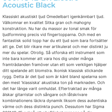
Acoustic Black
Klassiskt akustiskt ljud Omedelbart igenkännbart ljud.
Välkomnar en kvalitet Sitka gran och mahogny
konstruktion. Nu har du massor av tonal smak för
ljudformning precis vid fingertopparna. Och med en
fantastisk solid topp har du ett ljud som bara fortsätter
att ge. Det blir rikare mer artikulerat och mer distinkt ju
mer du spelar. Otrolig. Så utforska ett instrument som
inte bara kommer att vara hos dig under många
framträdanden framöver utan ett som verkligen hjälper
ditt spelande att blomstra. Ikonisk klassisk stickande
rygg. Detta är det ljud som är känt bland spelarna som
den mest 'klassiska' akustiska ton på marknaden. Och
det har länge varit omhuldat. Eftertraktad av många
älskar gitarristar och sångare och låtskrivare
kombinationens läckra dynamik liksom dess autentiska
värme och dess distinkta punch. Dessutom har Sigma