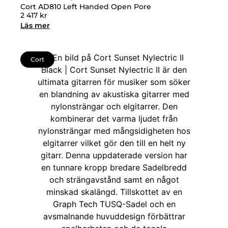
Cort AD810 Left Handed Open Pore
2 417
kr
Läs mer
Cort