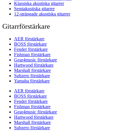
Klassiska akustiska gitarrer
Semiakustiska gitarrer
12-strängade akustiska gitarrer
Gitarrförstärkare
AER förstärkare
BOSS förstärkare
Fender förstärkare
Fishman förstärkare
Gear4music förstärkare
Hartwood förstärkare
Marshall förstärkare
Subzero förstärkare
Yamaha förstärkare
AER förstärkare
BOSS förstärkare
Fender förstärkare
Fishman förstärkare
Gear4music förstärkare
Hartwood förstärkare
Marshall förstärkare
Subzero förstärkare