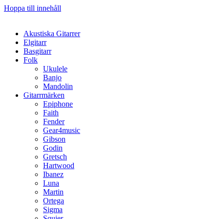
Hoppa till innehåll
Akustiska Gitarrer
Elgitarr
Basgitarr
Folk
Ukulele
Banjo
Mandolin
Gitarrmärken
Epiphone
Faith
Fender
Gear4music
Gibson
Godin
Gretsch
Hartwood
Ibanez
Luna
Martin
Ortega
Sigma
Squier