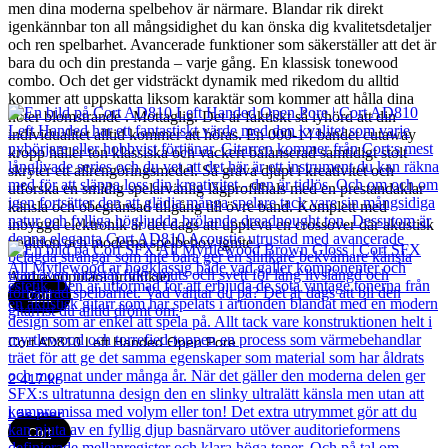
men dina moderna spelbehov är närmare. Blandar rik direkt
igenkännbar ton all mångsidighet du kan önska dig kvalitetsdetaljer
och ren spelbarhet. Avancerade funktioner som säkerställer att det är
bara du och din prestanda – varje gång. En klassisk tonewood
combo. Och det ger vidsträckt dynamik med rikedom du alltid
kommer att uppskatta liksom karaktär som kommer att hålla dina
noter blomstrande . Mottaglig. Det är faktiskt så lyhörd att din
individualitet alltid kommer att höras. En 000-14 bandet cutaway
kropp håller ton klassiska och vackert balanserad samtidigt stolt
skryter ett allrengöringsmedel. Så gräva djupt i kreativitet och
utforska en smidig spelarvänlig lågprofilhals med en prestandaklar
känsla och obegränsad tillgång till övre band. Komplett med
inbyggd elektronik är det dags att uppleva en crossover där akustisk
tradition och moderna spelbehov ignite .
Andra populära produkter
Cort
Cort AD810 Left Handed Open Pore
2 417
kr
Läs mer
Cort