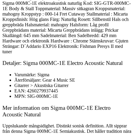
Sigma 000MC-1E elektroakustisk naturlig Kod: SIG-GTR-000MC-
1E Body & Stall Toppmaterial: Massiv sitkagran Kroppsmaterial:
mahogny Kroppstyp : 000-14 Fret Cutaway Stallmaterial : Micarta
Kroppsfinish: Hög glans Färg: Naturlig Rosett: Sillbenstil Hals och
greppbräda Halsmaterial: mahogny Halsform: Låg profil
Greppbrädans material: Micarta Greppbrädans inlägg: Prickar
Skallängd: 645 mm Sadelmaterial: Ben Sadelbredd: 429 mm
Hardware och elektronik Hardware : Chrome Stämskruvar: Gjuten
Strängar: D´Addario EXP16 Elektronik: Fishman Presys II med
tuner
Detaljer: Sigma 000MC-1E Electro Acoustic Natural
Varumärke: Sigma
Återförsäljare: Gear 4 Music SE
Gitarrer > Akustiska Gitarrer
EAN: 4260279937445
MPN: SIG-000MC-1E
Mer information om Sigma 000MC-1E Electro
Acoustic Natural
Uppslukande mångsidighet. Distinkt sonisk definition. Allt sipprar
från denna Sigma 000MC-1E Semiakustisk. Det håller tradition nära