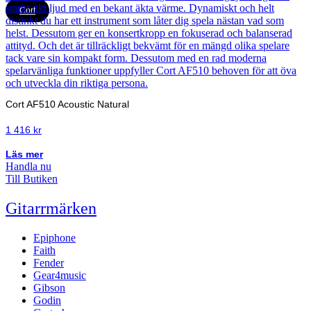
Cort
Cort AF510 Acoustic Natural
1 416
kr
Läs mer
Handla nu
Till Butiken
Gitarrmärken
Epiphone
Faith
Fender
Gear4music
Gibson
Godin