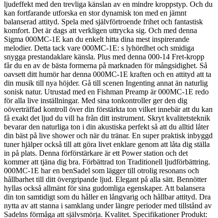
ljudeffekt med den trevliga känslan av en mindre kroppstyp. Och du
kan fortfarande utforska en stor dynamisk ton med en jämnt
balanserad attityd. Spela med självförtroende frihet och fantastisk
komfort. Det är dags att verkligen uttrycka sig. Och med denna
Sigma 000MC-1E kan du enkelt hitta dina mest inspirerande
melodier. Detta tack vare 000MC-1E: s lyhördhet och smidiga
snygga prestandaklare känsla. Plus med denna 000-14 Fret-kropp
får du en av de bästa formerna på marknaden för mångsidighet. Så
oavsett ditt humör har denna 000MC-1E kraften och en attityd att ta
din musik till nya höjder. Gå till scenen Ingenting annat än naturlig
sonisk natur. Utrustad med en Fishman Preamp är 000MC-1E redo
för alla live inställningar. Med sina tonkontroller ger den dig
oöverträffad kontroll över din förstärkta ton vilket innebär att du kan
få exakt det ljud du vill ha från ditt instrument. Skryt kvalitetsteknik
bevarar den naturliga ton i din akustiska perfekt så att du alltid låter
din bäst på live shower och när du tränar. En super praktisk inbyggd
tuner hjälper också till att göra livet enklare genom att låta dig ställa
in på plats. Denna förförstärkare är ett Power station och det
kommer att tjäna dig bra. Förbättrad ton Traditionell ljudförbättring.
000MC-1E har en benSadel som lägger till otrolig resonans och
hållbarhet till ditt övergripande ljud. Elegant på alla sätt. Bennötter
hyllas också allmänt för sina gudomliga egenskaper. Att balansera
din ton samtidigt som du håller en långvarig och hållbar attityd. Dra
nytta av att stanna i samklang under längre perioder med tillstånd av
Sadelns förmåga att självsmörja. Kvalitet. Specifikationer Produkt: