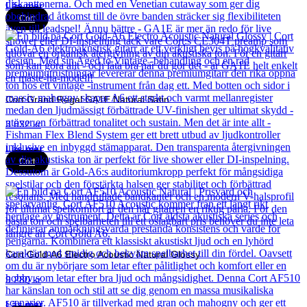
Läs mer
Cort
Cort Grand Regal GA1E Natural Satin
3 832
kr
Läs mer
Cort
Cort Gold-A6 Electro Acoustic Natural Glossy
9 280
kr
Läs mer