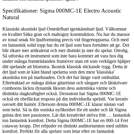
Specifikationer: Sigma 000MC-1E Electro Acoustic
Natural
Klassiskt akustiskt ljud Omedelbart igenkännbart ljud. Välkomnar
en kvalitet Sitka gran och mahogny konstruktion. Nu har du massor
av tonal smak för ljudformning precis vid fingertopparna. Och med
en fantastisk solid topp har du ett ljud som bara fortsätter att ge. Det
blir rikare mer artikulerat och mer distinkt ju mer du spelar. Otrolig.
Så utforska ett instrument som inte bara kommer att vara hos dig
under många framträdanden framöver utan ett som verkligen hjälper
ditt spelande att blomstra. Ikonisk klassisk stickande rygg. Detta är
det ljud som är känt bland spelarna som den mest 'klassiska'
akustiska ton på marknaden. Och det har länge varit omhuldat.
Eftertraktad av många älskar gitarristar och sångare och låtskrivare
comboens läckra dynamik liksom dess autentiska värme och
distinkta slagkraftighet också. Dessutom har Sigma 000MC-1E
också ett obefläckat respons på din individuella spelstil. Var kreativ
oavsett ditt humör. Eftersom denna 000MC-1E klarar nästan vad
som helst. Så ta din soniska nyfikenhet för ett under och låt Sigma
gnista den inre passionen. Låt din kreativitet ströva fritt … fantastisk
ton fantastisk komfort. Detta Sigma 000MC-1E har en 000-14 Fret
cutaway kropp. Det erbjuder en distinkt auditoriumton med sublim
komfort. Perfekt för alla spelare som letar efter en fantastisk