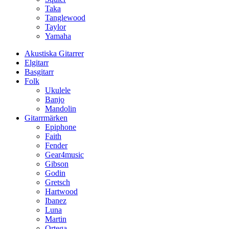
Taka
Tanglewood
Taylor
Yamaha
Akustiska Gitarrer
Elgitarr
Basgitarr
Folk
Ukulele
Banjo
Mandolin
Gitarrmärken
Epiphone
Faith
Fender
Gear4music
Gibson
Godin
Gretsch
Hartwood
Ibanez
Luna
Martin
Ortega