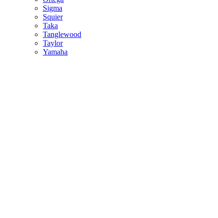
Sigma
Squier
Taka
Tanglewood
Taylor
Yamaha