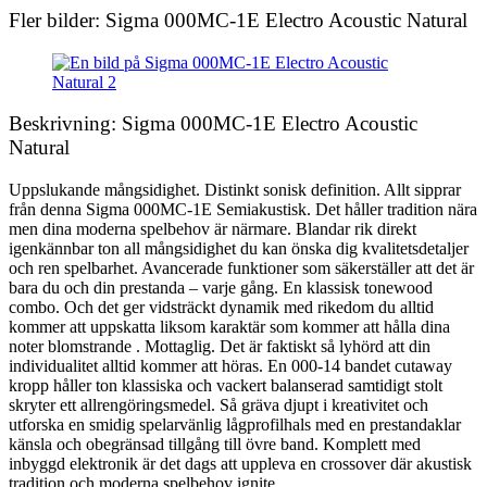
Fler bilder: Sigma 000MC-1E Electro Acoustic Natural
Beskrivning: Sigma 000MC-1E Electro Acoustic
Natural
Uppslukande mångsidighet. Distinkt sonisk definition. Allt sipprar
från denna Sigma 000MC-1E Semiakustisk. Det håller tradition nära
men dina moderna spelbehov är närmare. Blandar rik direkt
igenkännbar ton all mångsidighet du kan önska dig kvalitetsdetaljer
och ren spelbarhet. Avancerade funktioner som säkerställer att det är
bara du och din prestanda – varje gång. En klassisk tonewood
combo. Och det ger vidsträckt dynamik med rikedom du alltid
kommer att uppskatta liksom karaktär som kommer att hålla dina
noter blomstrande . Mottaglig. Det är faktiskt så lyhörd att din
individualitet alltid kommer att höras. En 000-14 bandet cutaway
kropp håller ton klassiska och vackert balanserad samtidigt stolt
skryter ett allrengöringsmedel. Så gräva djupt i kreativitet och
utforska en smidig spelarvänlig lågprofilhals med en prestandaklar
känsla och obegränsad tillgång till övre band. Komplett med
inbyggd elektronik är det dags att uppleva en crossover där akustisk
tradition och moderna spelbehov ignite .