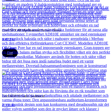
Cort SFX All Myrtlewood Brown Gloss
8 422
kr
Läs mer
Cort
Cort AD810 Satin Sunburst
2 131
kr