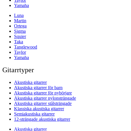
Taylor
Yamaha
Luna
Martin
Ortega
Sigma
Squier
Taka
Tanglewood
Taylor
Yamaha
Gitarrtyper
Akustiska gitarrer
Akustiska gitarrer för barn
Akustiska gitarrer för nybörjare
Akustiska gitarrer nylonsträngade
Akustiska gitarrer stålsträngade
Klassiska akustiska gitarrer
Semiakustiska gitarrer
12-strängade akustiska gitarrer
Akustiska gitarrer