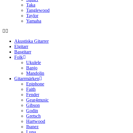
Taka
Tanglewood
Taylor
Yamaha
Akustiska Gitarrer
Elgitarr
Basgitarr
Folk
Ukulele
Banjo
Mandolin
Gitarrmärken
Epiphone
Faith
Fender
Gear4music
Gibson
Godin
Gretsch
Hartwood
Ibanez
Luna