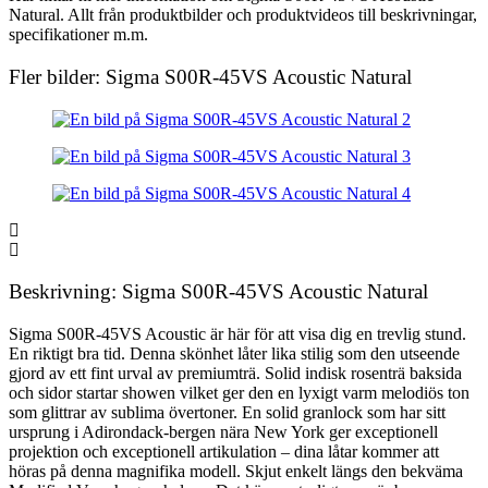
Natural. Allt från produktbilder och produktvideos till beskrivningar,
specifikationer m.m.
Fler bilder: Sigma S00R-45VS Acoustic Natural
Beskrivning: Sigma S00R-45VS Acoustic Natural
Sigma S00R-45VS Acoustic är här för att visa dig en trevlig stund.
En riktigt bra tid. Denna skönhet låter lika stilig som den utseende
gjord av ett fint urval av premiumträ. Solid indisk rosenträ baksida
och sidor startar showen vilket ger den en lyxigt varm melodiös ton
som glittrar av sublima övertoner. En solid granlock som har sitt
ursprung i Adirondack-bergen nära New York ger exceptionell
projektion och exceptionell artikulation – dina låtar kommer att
höras på denna magnifika modell. Skjut enkelt längs den bekväma