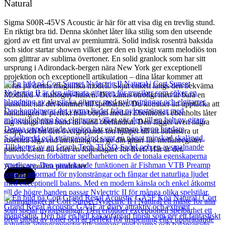
Natural
Sigma S00R-45VS Acoustic är här för att visa dig en trevlig stund.
En riktigt bra tid. Denna skönhet låter lika stilig som den utseende
gjord av ett fint urval av premiumträ. Solid indisk rosenträ baksida
och sidor startar showen vilket ger den en lyxigt varm melodiös ton
som glittrar av sublima övertoner. En solid granlock som har sitt
ursprung i Adirondack-bergen nära New York ger exceptionell
projektion och exceptionell artikulation – dina låtar kommer att
höras på denna magnifika modell. Skjut enkelt längs den bekväma
Modified V mahogny-halsen. Det känns otroligt men är bara en
pusselbit när det kommer till spelbarhet. Du kommer att upptäcka att
handlingen är perfekt från början medan Ebenholts i ebenholts låter
dig svänga från band till band obehindrat. Den lägger även några
snäpp och bit den övergripande ton hjälper till att balansera ut
rosenträ låga end inriktning och ge din gitarr lite mellanregister
punch. Letar du efter en följeslagare för livet? Här är det.
Andra populära produkter
Cort