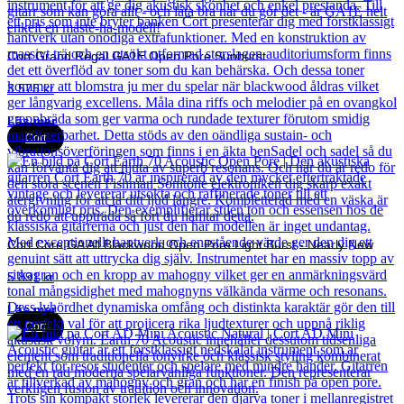
Cort Grand Regal GA1E Open Pore Sunburst
3 575
kr
Läs mer
Cort
Cort Core GA All Blackwood Open Pore Light Burst - Nearly New
5 891
kr
Läs mer
Cort