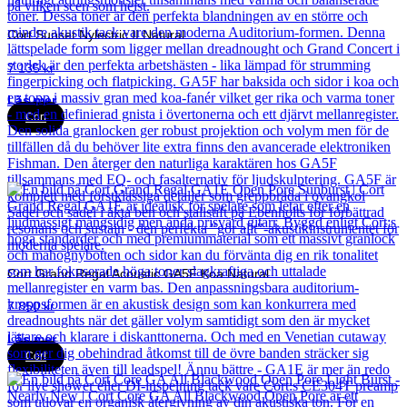
Cort Sunset Nylectric II Natural
7 135
kr
Läs mer
Cort
Cort Grand Regal Acoustic GA5F Koa Natural
7 850
kr
Läs mer
Cort