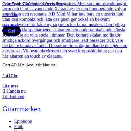
Cort Earth 70 Acoustic Open Pore
3 990
kr
Läs mer
Cort
Cort AD Mini Acoustic Natural
2 417
kr
Läs mer
Handla nu
Till Butiken
Gitarrmärken
Epiphone
Faith