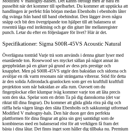
Modified V mahogny-halsen. Det känns otroligt men är bara en
pusselbit när det kommer till spelbarhet. Du kommer att upptäcka att
handlingen är perfekt från början medan Ebenholts i ebenholts låter
dig svänga från band till band obehindrat. Den lägger även några
snäpp och bit den övergripande ton hjälper till att balansera ut
rosenträ låga end inriktning och ge din gitarr lite mellanregister
punch. Letar du efter en följeslagare för livet? Här är det.
Specifikationer: Sigma S00R-45VS Acoustic Natural
Överlägsna tonträd Varje trä som används i denna gitarr lyser med
enastående ton. Rosewood ses mycket sällan på något annat än
greppbrädan på en gitarr på grund av dess pris prestige och
knapphet. Men på S00R-45VS utgör den baksidan och sidorna och
avslöjar en rik varm resonans när strängarna vibrerar. Stöd för detta
är den solida Adirondack-granlocken som ger en kraftfull kraftfull
projektion som når baksidan av alla rum. Oavsett om du
fingerplockar eller klumpar iväg kommer varje ton att låta precis
som den ska. Spelar som en dröm Ta på dig dansskorna (det var
riktat till dina fingrar). Du kommer att glida glida röra på dig och
räffla hela vägen längs den släta Ebenholts och sakkunnigt utformad
Modified V mahogny-hals. Den här duon ger den perfekta
plattformen för dina fingrar att göra sin grej samtidigt som de
kombineras med en balanserad röst för att verkligen få fram det
bästa i dina låtar. Det finns inget som håller dig tillbaka nu. Premium