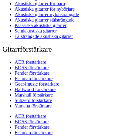
Akustiska gitarrer för barn
Akustiska gitarrer för nybörjare
Akustiska gitarrer nylonsträngade
Akustiska gitarrer stålsträngade
Klassiska akustiska gitarrer
Semiakustiska gitarrer
12-strängade akustiska gitarrer
Gitarrförstärkare
AER förstärkare
BOSS förstärkare
Fender förstärkare
Fishman förstärkare
Gear4music förstärkare
Hartwood förstärkare
Marshall förstärkare
Subzero förstärkare
Yamaha förstärkare
AER förstärkare
BOSS förstärkare
Fender förstärkare
Fishman förstärkare