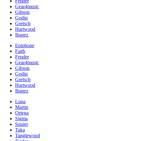
Fender
Gear4music
Gibson
Godin
Gretsch
Hartwood
Ibanez
Epiphone
Faith
Fender
Gear4music
Gibson
Godin
Gretsch
Hartwood
Ibanez
Luna
Martin
Ortega
Sigma
Squier
Taka
Tanglewood