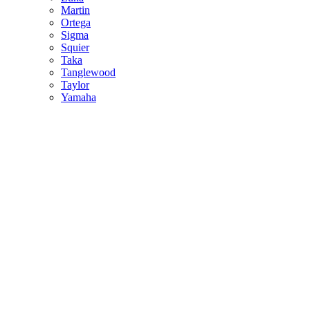
Martin
Ortega
Sigma
Squier
Taka
Tanglewood
Taylor
Yamaha