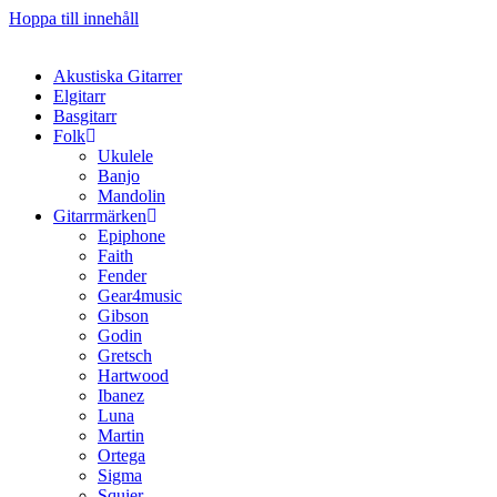
Hoppa till innehåll
Akustiska Gitarrer
Elgitarr
Basgitarr
Folk
Ukulele
Banjo
Mandolin
Gitarrmärken
Epiphone
Faith
Fender
Gear4music
Gibson
Godin
Gretsch
Hartwood
Ibanez
Luna
Martin
Ortega
Sigma
Squier