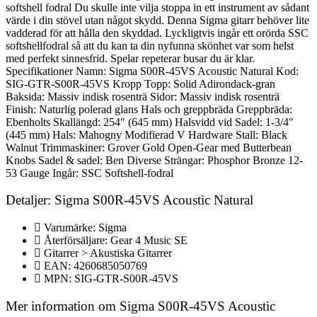
softshell fodral Du skulle inte vilja stoppa in ett instrument av sådant
värde i din stövel utan något skydd. Denna Sigma gitarr behöver lite
vadderad för att hålla den skyddad. Lyckligtvis ingår ett orörda SSC
softshellfodral så att du kan ta din nyfunna skönhet var som helst
med perfekt sinnesfrid. Spelar repeterar busar du är klar.
Specifikationer Namn: Sigma S00R-45VS Acoustic Natural Kod:
SIG-GTR-S00R-45VS Kropp Topp: Solid Adirondack-gran
Baksida: Massiv indisk rosenträ Sidor: Massiv indisk rosenträ
Finish: Naturlig polerad glans Hals och greppbräda Greppbräda:
Ebenholts Skallängd: 254″ (645 mm) Halsvidd vid Sadel: 1-3/4″
(445 mm) Hals: Mahogny Modifierad V Hardware Stall: Black
Walnut Trimmaskiner: Grover Gold Open-Gear med Butterbean
Knobs Sadel & sadel: Ben Diverse Strängar: Phosphor Bronze 12-
53 Gauge Ingår: SSC Softshell-fodral
Detaljer: Sigma S00R-45VS Acoustic Natural
Varumärke: Sigma
Återförsäljare: Gear 4 Music SE
Gitarrer > Akustiska Gitarrer
EAN: 4260685050769
MPN: SIG-GTR-S00R-45VS
Mer information om Sigma S00R-45VS Acoustic