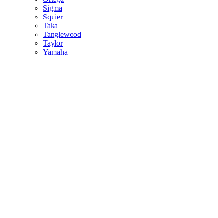
Sigma
Squier
Taka
Tanglewood
Taylor
Yamaha