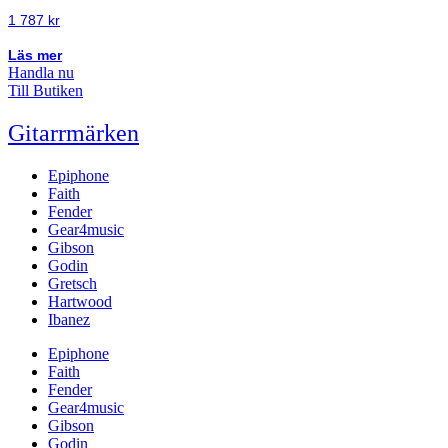
1 787
kr
Läs mer
Handla nu
Till Butiken
Gitarrmärken
Epiphone
Faith
Fender
Gear4music
Gibson
Godin
Gretsch
Hartwood
Ibanez
Epiphone
Faith
Fender
Gear4music
Gibson
Godin