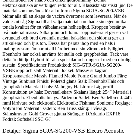
elektroakustiska är verkligen redo för allt. Klassiskt akustiskt ljud De
material som används för att utforma Sigma SGJA-SG200-VSB
bidrar alla till att skapa de vackra övertoner som levereras. När de
valdes ut såg Sigma till att välja material som hade sin egen unika
tonala kvalitet för ett välbalanserat helhetsljud. Kroppen består av
två material massiv Sitka-gran och lönn. Toppmaterialet ger en väl
avrundad och bred dynamik medan baksidan och sidorna ger en
artikulerad och ljus ton. Dessa har parats ihop med en hals i
mahogny som jämnar ut all hårdhet med sin värme och fyllighet.
Ebenholts har också använts för stalln och greppbrädan. Tack vare
detta är ditt ljud lyhört för alla spelstilar och ringer ut med en otrolig
sustain. Specifikationer Produktkod: SIG-GTR-SGJA-SG200-
VSBKropp och stall Material i locket: Massiv sitkagran
Kroppsmaterial: Massiv Flamed Maple Form: Grand Jumbo Färg:
Vintage Sunburst Finish: Polerad glans Stall: EbenholtsHals och
greppbräda Material i hals: Mahogny Halsform: Låg profil
Konstruktion av hals: Dovetail-skarv Skalans längd: 254″ Material i
greppbräda: Ebenholts Inlays: Pärlemor Sadel: Ben Sadelbredd: 445
mmHårdvara och elektronik Elektronik: Fishman Sonitone Reglage:
Volym ton Material i sadeln: Ben Truss-stång: Tvåvägs
Stämskruvar: Gold Grover gjutna Strängar: DAddario EXP16
Fodral: Softshell SSC-GJ
Detaljer: Sigma SGJA-SG200-VSB Electro Acoustic