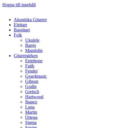
Hoppa till innehåll
Akustiska Gitarrer
Elgitarr
Basgitarr
Folk
Ukulele
Banjo
Mandolin
Gitarrmärken
Epiphone
Faith
Fender
Gear4music
Gibson
Godin
Gretsch
Hartwood
Ibanez
Luna
Martin
Ortega
Sigma
Squier