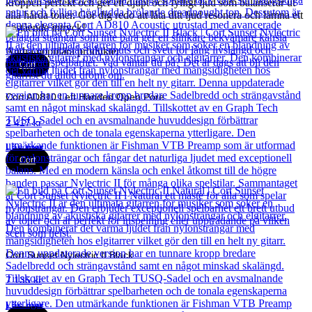
kroppen perfekt och ger ett djupt och fylligt ljud som balanserar ut
alla hårda toner. Gör dig redo att låta ditt ljud resonera och lämna ett
bestående intryck!
Andra populära produkter
Cort
Cort AD810 Left Handed Open Pore
2 417
kr
Läs mer
Cort
Cort Sunset Nylectric II Black
7 135
kr
Läs mer