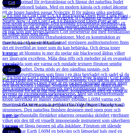
Cort
Cort Sunset Nylectric II Natural
7 135
kr
Läs mer
Cort
Cort Core GA All Blackwood Open Pore Light Burst - Nearly New
5 891
kr
Läs mer
Cort