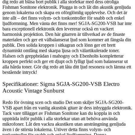
dig redo att blåsa bort publik i alla storlekar med dess otroliga
Fishman Sonitone elektronik. Plugga in och låt din akustik genljuda
genom lokalerna och skapa en oförglömlig upplevelse. Och det är
inte allt – det finns volym- och tonkontroller för snabb och enkel
ljudformning. Men vänta det finns mer! SGJA-SG200-VSB har inte
bara exceptionell elektronik den levererar också en vackert
harmonisk projektion. Den här gitarren är tillverkad av de finaste
materialen och ger ett välbalanserat ljud som kommer att fängsla din
publik. Den solida kroppen i sitkagran och lönn ger ett brett
dynamiskt omfång med skarpa ljusa och välartikulerade toner.
Halsen och greppbrädan i mahogny och Ebenholts kompletterar
kroppen perfekt och ger ett djupt och fylligt ljud som balanserar ut
alla hårda toner. Gör dig redo att låta ditt ljud resonera och lämna ett
bestående intryck!
Specifikationer: Sigma SGJA-SG200-VSB Electro
Acoustic Vintage Sunburst
Redo för övning scen och studio Det som skiljer SGJA-SG200-
VSB apart från en vanlig akustisk gitarr är dess inbyggda elektronik.
Tack vare tillägget av Fishman Sonitone kan du koppla in och
uppträda inför publik i alla storlekar utan att behöva använda
mikrofoner. Låt den vackra akustiken utan ansträngning genljuda
även i de största lokalerna. Utöver detta finns volym- och
tonkontroller för snabb och enkel ljudformning. Denna