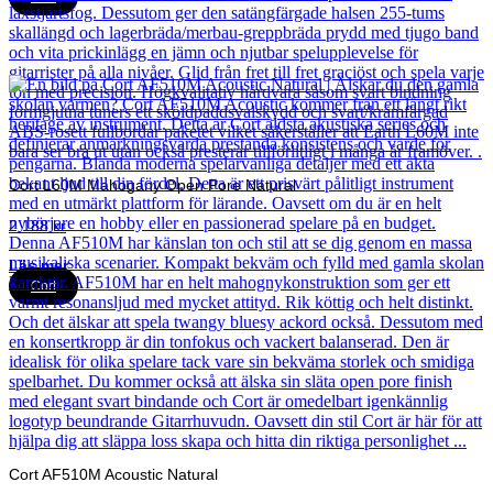
Cort L60M Mahogany Open Pore Natural
2 188
kr
Läs mer
Cort
Cort AF510M Acoustic Natural