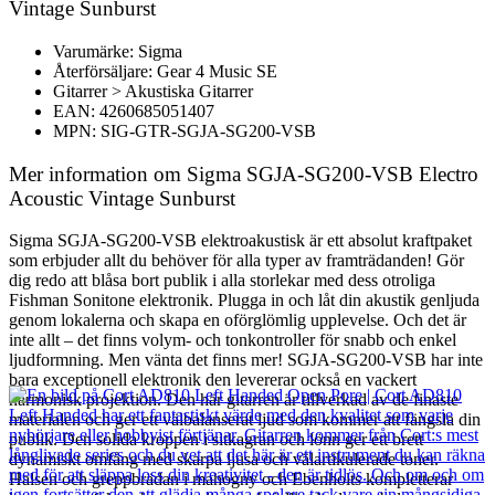
Vintage Sunburst
Varumärke: Sigma
Återförsäljare: Gear 4 Music SE
Gitarrer > Akustiska Gitarrer
EAN: 4260685051407
MPN: SIG-GTR-SGJA-SG200-VSB
Mer information om Sigma SGJA-SG200-VSB Electro
Acoustic Vintage Sunburst
Sigma SGJA-SG200-VSB elektroakustisk är ett absolut kraftpaket
som erbjuder allt du behöver för alla typer av framträdanden! Gör
dig redo att blåsa bort publik i alla storlekar med dess otroliga
Fishman Sonitone elektronik. Plugga in och låt din akustik genljuda
genom lokalerna och skapa en oförglömlig upplevelse. Och det är
inte allt – det finns volym- och tonkontroller för snabb och enkel
ljudformning. Men vänta det finns mer! SGJA-SG200-VSB har inte
bara exceptionell elektronik den levererar också en vackert
harmonisk projektion. Den här gitarren är tillverkad av de finaste
materialen och ger ett välbalanserat ljud som kommer att fängsla din
publik. Den solida kroppen i sitkagran och lönn ger ett brett
dynamiskt omfång med skarpa ljusa och välartikulerade toner.
Halsen och greppbrädan i mahogny och Ebenholts kompletterar