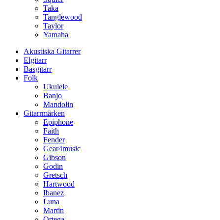
Taka
Tanglewood
Taylor
Yamaha
Akustiska Gitarrer
Elgitarr
Basgitarr
Folk
Ukulele
Banjo
Mandolin
Gitarrmärken
Epiphone
Faith
Fender
Gear4music
Gibson
Godin
Gretsch
Hartwood
Ibanez
Luna
Martin
Ortega