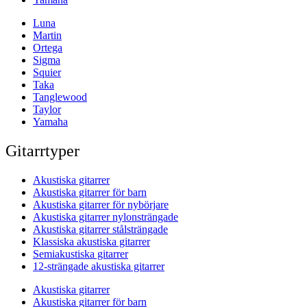
Luna
Martin
Ortega
Sigma
Squier
Taka
Tanglewood
Taylor
Yamaha
Gitarrtyper
Akustiska gitarrer
Akustiska gitarrer för barn
Akustiska gitarrer för nybörjare
Akustiska gitarrer nylonsträngade
Akustiska gitarrer stålsträngade
Klassiska akustiska gitarrer
Semiakustiska gitarrer
12-strängade akustiska gitarrer
Akustiska gitarrer
Akustiska gitarrer för barn