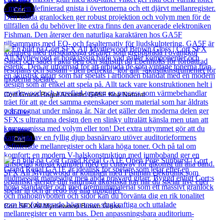
Läs mer
Cort
Cort Grand Regal Acoustic GA5F Koa Natural
7 850
kr
Läs mer
Cort
Cort SFX All Myrtlewood Brown Gloss