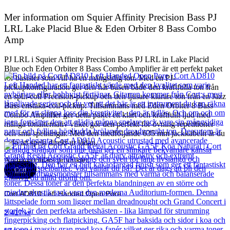
Mer information om Squier Affinity Precision Bass PJ
LRL Lake Placid Blue & Eden Orbiter 8 Bass Combo
Amp
PJ LRL i Squier Affinity Precision Bass PJ LRL in Lake Placid
Blue och Eden Orbiter 8 Bass Combo Amplifier är ett perfekt paket
för basister som vill ha en mångsidig ton. Med en PJ-
pickupkonfiguration ger den här basen både den kraftfulla ton från
en split-coil Precision-pickup och den ljusare klarare ton från en Jazz
Bass enstaka-coil-pickup. Tillsammans med Eden Orbiter 8 Bass
Combo Amplifier ger detta paket ett klart och kraftfullt ljud med
många tonalternativ vilket gör den perfekt för övning repetitioner
och små spelningar. Med den medföljande 635 mm jackkabeln är du
redo att spela direkt ur lådan.
Andra populära produkter
Cort
Cort AD810 Left Handed Open Pore
2 417
kr