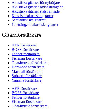
Akustiska gitarrer för nybörjare
Akustiska gitarrer nylonsträngade
Akustiska gitarrer stålsträngade
Klassiska akustiska gitarrer
Semiakustiska gitarrer
12-strängade akustiska gitarrer
Gitarrförstärkare
AER förstärkare
BOSS förstärkare
Fender förstärkare
Fishman förstärkare
Gear4music förstärkare
Hartwood förstärkare
Marshall förstärkare
Subzero förstärkare
Yamaha förstärkare
AER förstärkare
BOSS förstärkare
Fender förstärkare
Fishman förstärkare
Gear4music förstärkare