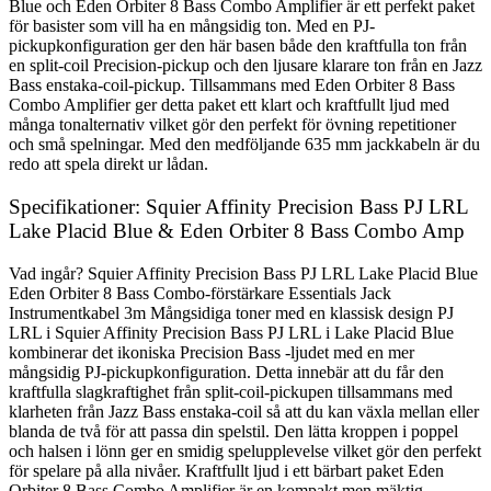
Blue och Eden Orbiter 8 Bass Combo Amplifier är ett perfekt paket
för basister som vill ha en mångsidig ton. Med en PJ-
pickupkonfiguration ger den här basen både den kraftfulla ton från
en split-coil Precision-pickup och den ljusare klarare ton från en Jazz
Bass enstaka-coil-pickup. Tillsammans med Eden Orbiter 8 Bass
Combo Amplifier ger detta paket ett klart och kraftfullt ljud med
många tonalternativ vilket gör den perfekt för övning repetitioner
och små spelningar. Med den medföljande 635 mm jackkabeln är du
redo att spela direkt ur lådan.
Specifikationer: Squier Affinity Precision Bass PJ LRL
Lake Placid Blue & Eden Orbiter 8 Bass Combo Amp
Vad ingår? Squier Affinity Precision Bass PJ LRL Lake Placid Blue
Eden Orbiter 8 Bass Combo-förstärkare Essentials Jack
Instrumentkabel 3m Mångsidiga toner med en klassisk design PJ
LRL i Squier Affinity Precision Bass PJ LRL i Lake Placid Blue
kombinerar det ikoniska Precision Bass -ljudet med en mer
mångsidig PJ-pickupkonfiguration. Detta innebär att du får den
kraftfulla slagkraftighet från split-coil-pickupen tillsammans med
klarheten från Jazz Bass enstaka-coil så att du kan växla mellan eller
blanda de två för att passa din spelstil. Den lätta kroppen i poppel
och halsen i lönn ger en smidig spelupplevelse vilket gör den perfekt
för spelare på alla nivåer. Kraftfullt ljud i ett bärbart paket Eden
Orbiter 8 Bass Combo Amplifier är en kompakt men mäktig