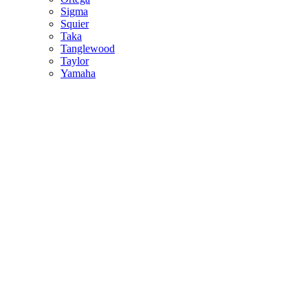
Sigma
Squier
Taka
Tanglewood
Taylor
Yamaha