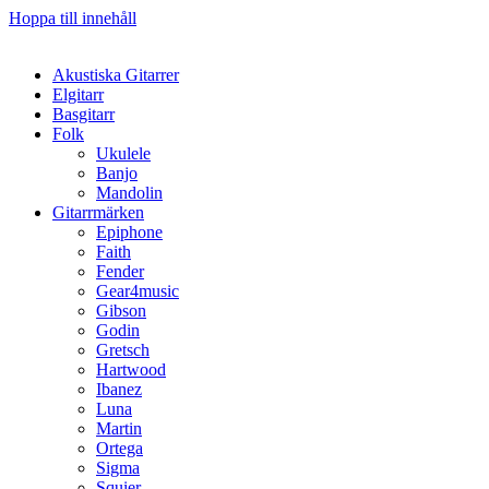
Hoppa till innehåll
Akustiska Gitarrer
Elgitarr
Basgitarr
Folk
Ukulele
Banjo
Mandolin
Gitarrmärken
Epiphone
Faith
Fender
Gear4music
Gibson
Godin
Gretsch
Hartwood
Ibanez
Luna
Martin
Ortega
Sigma
Squier