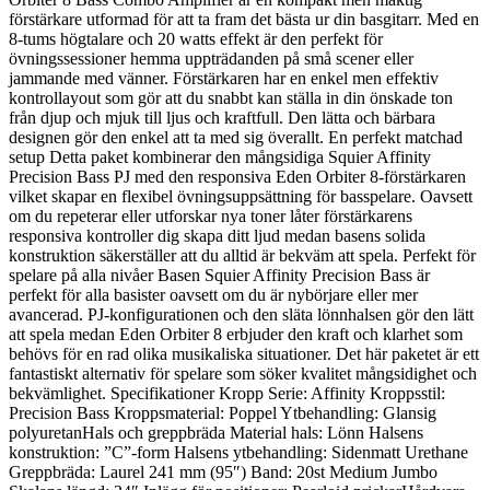
förstärkare utformad för att ta fram det bästa ur din basgitarr. Med en
8-tums högtalare och 20 watts effekt är den perfekt för
övningssessioner hemma uppträdanden på små scener eller
jammande med vänner. Förstärkaren har en enkel men effektiv
kontrollayout som gör att du snabbt kan ställa in din önskade ton
från djup och mjuk till ljus och kraftfull. Den lätta och bärbara
designen gör den enkel att ta med sig överallt. En perfekt matchad
setup Detta paket kombinerar den mångsidiga Squier Affinity
Precision Bass PJ med den responsiva Eden Orbiter 8-förstärkaren
vilket skapar en flexibel övningsuppsättning för basspelare. Oavsett
om du repeterar eller utforskar nya toner låter förstärkarens
responsiva kontroller dig skapa ditt ljud medan basens solida
konstruktion säkerställer att du alltid är bekväm att spela. Perfekt för
spelare på alla nivåer Basen Squier Affinity Precision Bass är
perfekt för alla basister oavsett om du är nybörjare eller mer
avancerad. PJ-konfigurationen och den släta lönnhalsen gör den lätt
att spela medan Eden Orbiter 8 erbjuder den kraft och klarhet som
behövs för en rad olika musikaliska situationer. Det här paketet är ett
fantastiskt alternativ för spelare som söker kvalitet mångsidighet och
bekvämlighet. Specifikationer Kropp Serie: Affinity Kroppsstil:
Precision Bass Kroppsmaterial: Poppel Ytbehandling: Glansig
polyuretanHals och greppbräda Material hals: Lönn Halsens
konstruktion: ”C”-form Halsens ytbehandling: Sidenmatt Urethane
Greppbräda: Laurel 241 mm (95″) Band: 20st Medium Jumbo