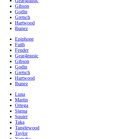
Gear4music
Gibson
Godin
Gretsch
Hartwood
Ibanez
Epiphone
Faith
Fender
Gear4music
Gibson
Godin
Gretsch
Hartwood
Ibanez
Luna
Martin
Ortega
Sigma
Squier
Taka
Tanglewood
Taylor
Yamaha