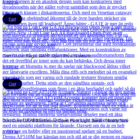
8 422
kr
Läs mer
Cort
Cort Grand Regal GA1E Open Pore Sunburst
3 575
kr
Läs mer
Cort
Cort Core GA All Blackwood Open Pore Light Burst - Nearly New
5 891
kr