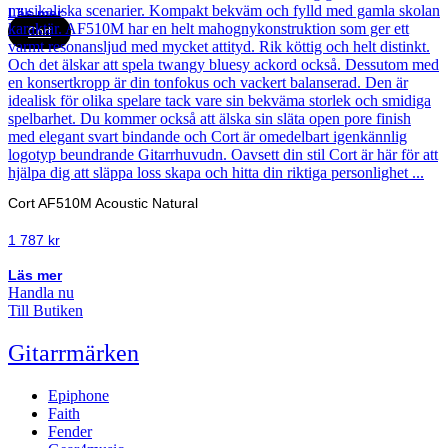
Läs mer
Cort
Cort AF510M Acoustic Natural
1 787
kr
Läs mer
Handla nu
Till Butiken
Gitarrmärken
Epiphone
Faith
Fender