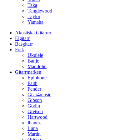
Taka
Tanglewood
Taylor
Yamaha
Akustiska Gitarrer
Elgitarr
Basgitarr
Folk
Ukulele
Banjo
Mandolin
Gitarrmärken
Epiphone
Faith
Fender
Gear4music
Gibson
Godin
Gretsch
Hartwood
Ibanez
Luna
Martin
Ortega