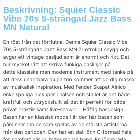
Beskrivning: Squier Classic
Vibe 70s 5-strängad Jazz Bass
MN Natural
En röst från det förflutna. Denna Squier Classic Vibe
70s 5-strängade Jazz Bass MN är otroligt snygg och
avger ett vintage basljud som är enormt och rikt. Det
blir mycket lätt att skriva funkiga baslinjer på
detta klassiska men moderna instrument med tanke på
att dess underbara djupa ton kommer att ge dig massor
av musikalisk inspiration. Med Fender Skapat Alnico
enkelspoliga pickuper i halsen och stallet är det både
kraftfull och uttrycksfullt så det är perfekt för både
privat praktik samt live-shower. Häftig basdesign.
Basen har en klassisk modell är den här basen som
påminner om de som spelas av de största artisterna
från den perioden. Den har en slät lönn C-formad hals
för komfort när du byter mellan band. En lönnbräda