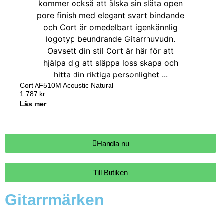
Cort AF510M Acoustic Natural
1 787
kr
Läs mer
Handla nu
Till Butiken
Gitarrmärken