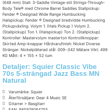
(648 mm) Stall: 3-Saddle Vintage-stil Strings-Through-
Body Tele® med Chrome Barrel Saddles Stallpickup:
Fender ® Designad Wide Range Humbucking
Halspickup: Fender ® Designad bredvidde Humbucking
Pickupväxling: Volym 1. (Hals Pickup ) Volym 2.
(Stallpickup) Ton 1. (Halspickup) Ton 2. (Stallpickup)
Kontroller: Mastervolym masterton Kontrollknoppar:
Skirted Amp-knappar Hårdvarufinish: Nickel Diverse
Strängar: Nickelpläterad stål .009-.042 Mätare Vikt: 499
KG Mått: 4 x 155 x 52 tum
Detaljer: Squier Classic Vibe
70s 5-strängad Jazz Bass MN
Natural
Varumärke: Squier
Återförsäljare: Gear 4 Music SE
Gitarrer > Basgitarr
EAN: 885978064755