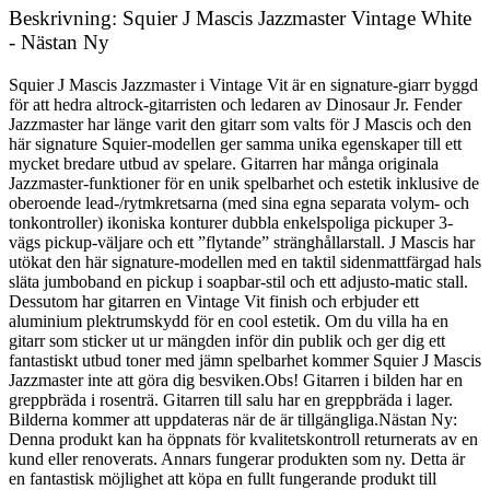
Beskrivning: Squier J Mascis Jazzmaster Vintage White
- Nästan Ny
Squier J Mascis Jazzmaster i Vintage Vit är en signature-giarr byggd
för att hedra altrock-gitarristen och ledaren av Dinosaur Jr. Fender
Jazzmaster har länge varit den gitarr som valts för J Mascis och den
här signature Squier-modellen ger samma unika egenskaper till ett
mycket bredare utbud av spelare. Gitarren har många originala
Jazzmaster-funktioner för en unik spelbarhet och estetik inklusive de
oberoende lead-/rytmkretsarna (med sina egna separata volym- och
tonkontroller) ikoniska konturer dubbla enkelspoliga pickuper 3-
vägs pickup-väljare och ett ”flytande” stränghållarstall. J Mascis har
utökat den här signature-modellen med en taktil sidenmattfärgad hals
släta jumboband en pickup i soapbar-stil och ett adjusto-matic stall.
Dessutom har gitarren en Vintage Vit finish och erbjuder ett
aluminium plektrumskydd för en cool estetik. Om du villa ha en
gitarr som sticker ut ur mängden inför din publik och ger dig ett
fantastiskt utbud toner med jämn spelbarhet kommer Squier J Mascis
Jazzmaster inte att göra dig besviken.Obs! Gitarren i bilden har en
greppbräda i rosenträ. Gitarren till salu har en greppbräda i lager.
Bilderna kommer att uppdateras när de är tillgängliga.Nästan Ny:
Denna produkt kan ha öppnats för kvalitetskontroll returnerats av en
kund eller renoverats. Annars fungerar produkten som ny. Detta är
en fantastisk möjlighet att köpa en fullt fungerande produkt till