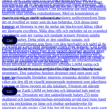
Cort Grand Regal GA1E Natural Satin
3 832
kr
Läs mer
Cort
Cort Core GA All Blackwood Open Pore Light Burst - Nearly New
5 891
kr
Läs mer
Cort