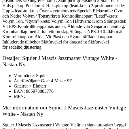
positioners växling Position 1. Stall-pickup Position 2.Stall- och
Hals-pickup Position 3. Hals-pickup (lead-krets) 2-positioners slide:
Upp – lead-tonkrets Övre – rytmtonkrets Speciell Elektronik: Övre
och Nedre Volym / Tonstyrkrets Kontrollknappar: ”Lead”-krets:
Volym Ton. ”Rytm”-krets: Volym Ton Hårdvara: Krom Strängsadel:
Vit PPS Kontrollknapparnas ändar: Åldrade vita Svajarm / handtag:
Kromhandtag med åldrat vitt omslag Strängar: NPS .010-.046 mått
Kontrollknappar: Åldat Vit Plast och Svarta räfflade knappar
Inkluderade tillbehör Skitfnyckel för dragstång Skiftnyckel
för sadelhöjdjustering
Detaljer: Squier J Mascis Jazzmaster Vintage White -
Nästan Ny
Varumärke: Squier
Återförsäljare: Gear 4 Music SE
Gitarrer > Elgitarr
EAN: 885978883776
MPN:
Mer information om Squier J Mascis Jazzmaster Vintage
White - Nästan Ny
Squier J Mascis Jazzmaster i Vintage Vit är en signature-giarr byggd