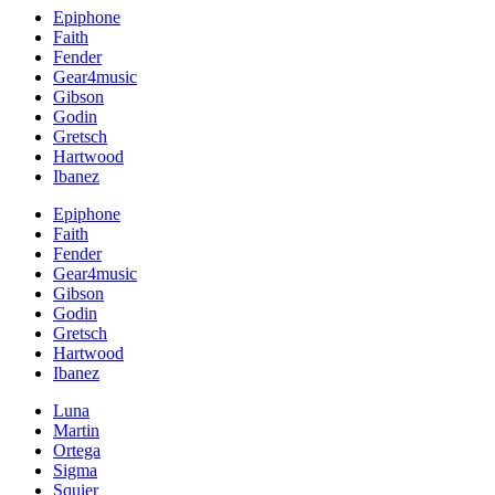
Epiphone
Faith
Fender
Gear4music
Gibson
Godin
Gretsch
Hartwood
Ibanez
Epiphone
Faith
Fender
Gear4music
Gibson
Godin
Gretsch
Hartwood
Ibanez
Luna
Martin
Ortega
Sigma
Squier