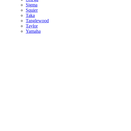
Sigma
Squier
Taka
Tanglewood
Taylor
Yamaha