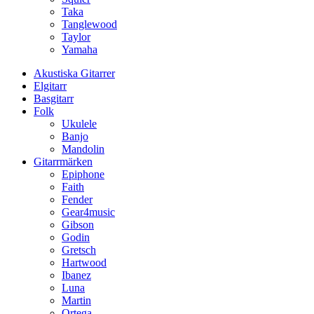
Taka
Tanglewood
Taylor
Yamaha
Akustiska Gitarrer
Elgitarr
Basgitarr
Folk
Ukulele
Banjo
Mandolin
Gitarrmärken
Epiphone
Faith
Fender
Gear4music
Gibson
Godin
Gretsch
Hartwood
Ibanez
Luna
Martin
Ortega