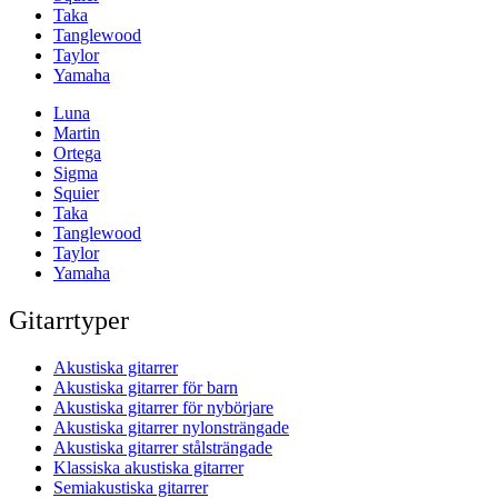
Taka
Tanglewood
Taylor
Yamaha
Luna
Martin
Ortega
Sigma
Squier
Taka
Tanglewood
Taylor
Yamaha
Gitarrtyper
Akustiska gitarrer
Akustiska gitarrer för barn
Akustiska gitarrer för nybörjare
Akustiska gitarrer nylonsträngade
Akustiska gitarrer stålsträngade
Klassiska akustiska gitarrer
Semiakustiska gitarrer