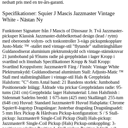
nedsatt pris med en tre-års-garanti.
Specifikationer: Squier J Mascis Jazzmaster Vintage
White - Nästan Ny
Funktioner Signature från J Mascis of Dinosaur Jr. Två Jazzmaster-
pickuper Klassisk Jazzmaster-dubbelkretsad design (lead / rytm)
med oberoende volym- och tonkontroller 3-vägs pickupmkopplare
Justo-Matic ™ -stallet med vintage-stil ”flytande” stallstränghållare
Guldanodiserat aluminium plektrumskydd och vintage-stämskruvar
21 jumboband på 95tums radie på greppbrädan i lager Kropp i
svartlind och lönnhals Specifikationer Kropp & Stall Kropp:
Svartlind Kroppsform: Jazzmaster® Färg / Finish: Vintage White
Plektrumskydd: Guldanodiserad aluminium Stall: Adjusto-Matic ™
Stall med stallstränghållare i vintage-stil Hals & Greppbräda
Halsform: ”C”-form Antal band: 21 Bandens storlek: Jumboband
Positionerade Inlägg: Åldrade vita prickar Greppbrädans radie: 95-
tums (241 cm) Greppbräda: lager Halsmaterial: Lönn Halsfinish :
Sidenmatt Sadelns bredd: 1 675-tum (425 mm) Skallängd: 255-tum
(648 cm) Huvud: Standard Jazzmaster® Huvud Halsplatta: Chrome
Squier®-logotyp Dragstångar: Justerbar dragstång Dragstångsadel:
5 mm Hex Pickup & Hårdvara Pickup-konfiguration: S / S Stall-
pickup: Jazzmaster® Single-Coil Pickup (Stall) Hals-pickup:
Jazzmaster® Single-Coil Pickup (Hals) Pickup-omkoppling: 3-