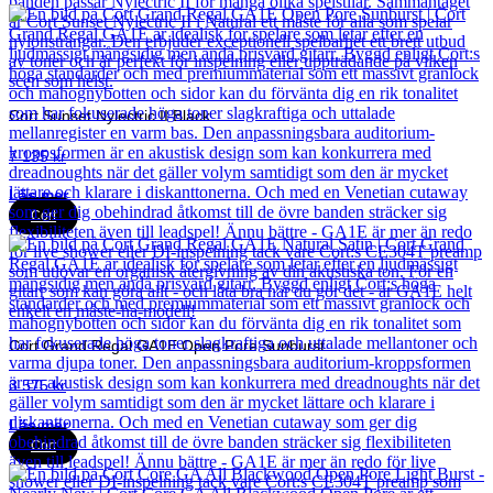
Cort Sunset Nylectric II Black
7 135
kr
Läs mer
Cort
Cort Grand Regal GA1E Open Pore Sunburst
3 575
kr
Läs mer
Cort