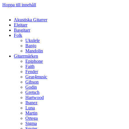
Hoppa till innehåll
Akustiska Gitarrer
Elgitarr
Basgitarr
Folk
Ukulele
Banjo
Mandolin
Gitarrmärken
Epiphone
Faith
Fender
Gear4music
Gibson
Godin
Gretsch
Hartwood
Ibanez
Luna
Martin
Ortega
Sigma
Squier