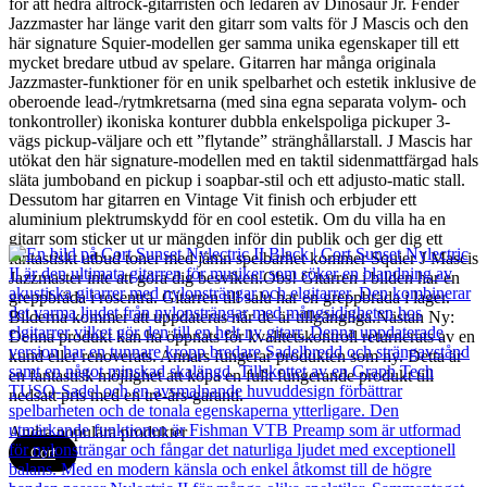
för att hedra altrock-gitarristen och ledaren av Dinosaur Jr. Fender
Jazzmaster har länge varit den gitarr som valts för J Mascis och den
här signature Squier-modellen ger samma unika egenskaper till ett
mycket bredare utbud av spelare. Gitarren har många originala
Jazzmaster-funktioner för en unik spelbarhet och estetik inklusive de
oberoende lead-/rytmkretsarna (med sina egna separata volym- och
tonkontroller) ikoniska konturer dubbla enkelspoliga pickuper 3-
vägs pickup-väljare och ett ”flytande” stränghållarstall. J Mascis har
utökat den här signature-modellen med en taktil sidenmattfärgad hals
släta jumboband en pickup i soapbar-stil och ett adjusto-matic stall.
Dessutom har gitarren en Vintage Vit finish och erbjuder ett
aluminium plektrumskydd för en cool estetik. Om du villa ha en
gitarr som sticker ut ur mängden inför din publik och ger dig ett
fantastiskt utbud toner med jämn spelbarhet kommer Squier J Mascis
Jazzmaster inte att göra dig besviken.Obs! Gitarren i bilden har en
greppbräda i rosenträ. Gitarren till salu har en greppbräda i lager.
Bilderna kommer att uppdateras när de är tillgängliga.Nästan Ny:
Denna produkt kan ha öppnats för kvalitetskontroll returnerats av en
kund eller renoverats. Annars fungerar produkten som ny. Detta är
en fantastisk möjlighet att köpa en fullt fungerande produkt till
nedsatt pris med en tre-års-garanti.
Andra populära produkter
Cort