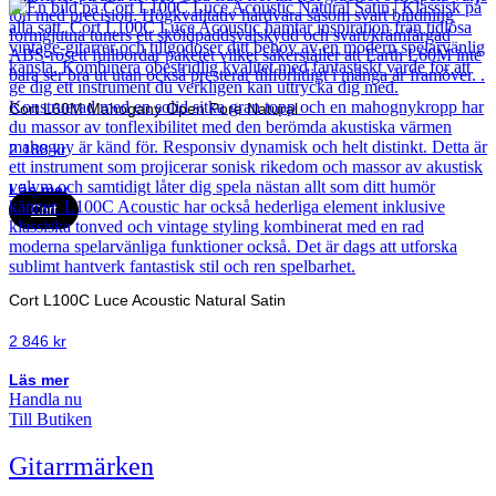
Cort L60M Mahogany Open Pore Natural
2 188
kr
Läs mer
Cort
Cort L100C Luce Acoustic Natural Satin
2 846
kr
Läs mer
Handla nu
Till Butiken
Gitarrmärken