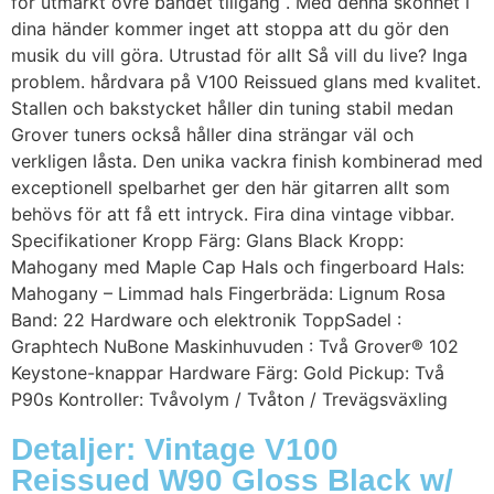
för utmärkt övre bandet tillgång . Med denna skönhet i
dina händer kommer inget att stoppa att du gör den
musik du vill göra. Utrustad för allt Så vill du live? Inga
problem. hårdvara på V100 Reissued glans med kvalitet.
Stallen och bakstycket håller din tuning stabil medan
Grover tuners också håller dina strängar väl och
verkligen låsta. Den unika vackra finish kombinerad med
exceptionell spelbarhet ger den här gitarren allt som
behövs för att få ett intryck. Fira dina vintage vibbar.
Specifikationer Kropp Färg: Glans Black Kropp:
Mahogany med Maple Cap Hals och fingerboard Hals:
Mahogany – Limmad hals Fingerbräda: Lignum Rosa
Band: 22 Hardware och elektronik ToppSadel :
Graphtech NuBone Maskinhuvuden : Två Grover® 102
Keystone-knappar Hardware Färg: Gold Pickup: Två
P90s Kontroller: Tvåvolym / Tvåton / Trevägsväxling
Detaljer: Vintage V100
Reissued W90 Gloss Black w/