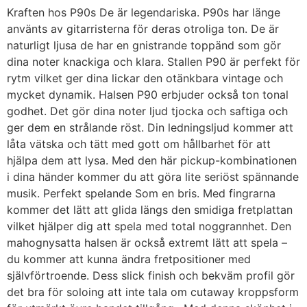
Kraften hos P90s De är legendariska. P90s har länge
använts av gitarristerna för deras otroliga ton. De är
naturligt ljusa de har en gnistrande toppänd som gör
dina noter knackiga och klara. Stallen P90 är perfekt för
rytm vilket ger dina lickar den otänkbara vintage och
mycket dynamik. Halsen P90 erbjuder också ton tonal
godhet. Det gör dina noter ljud tjocka och saftiga och
ger dem en strålande röst. Din ledningsljud kommer att
låta vätska och tätt med gott om hållbarhet för att
hjälpa dem att lysa. Med den här pickup-kombinationen
i dina händer kommer du att göra lite seriöst spännande
musik. Perfekt spelande Som en bris. Med fingrarna
kommer det lätt att glida längs den smidiga fretplattan
vilket hjälper dig att spela med total noggrannhet. Den
mahognysatta halsen är också extremt lätt att spela –
du kommer att kunna ändra fretpositioner med
självförtroende. Dess slick finish och bekväm profil gör
det bra för soloing att inte tala om cutaway kroppsform