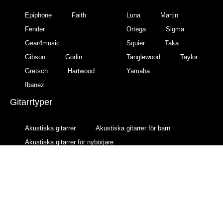
Epiphone
Faith
Luna
Martin
Fender
Ortega
Sigma
Gear4music
Squier
Taka
Gibson
Godin
Tanglewood
Taylor
Gretsch
Hartwood
Yamaha
Ibanez
Gitarrtyper
Akustiska gitarrer
Akustiska gitarrer för barn
Akustiska gitarrer för nybörjare
Akustiska gitarrer nylonsträngade
Akustiska gitarrer stålsträngade
Klassiska akustiska gitarrer
Semiakustiska gitarrer
12-strängade akustiska gitarrer
Gitarrförstärkare