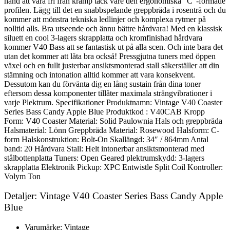
hand att vara fri från kramp tack vare den ergonomiska ”C”-formade
profilen. Lägg till det en snabbspelande greppbräda i rosenträ och du
kommer att mönstra tekniska ledlinjer och komplexa rytmer på
nolltid alls. Bra utseende och ännu bättre hårdvara! Med en klassisk
siluett en cool 3-lagers skrapplatta och kromfinishad hårdvara
kommer V40 Bass att se fantastisk ut på alla scen. Och inte bara det
utan det kommer att låta bra också! Pressgjutna tuners med öppen
växel och en fullt justerbar ansiktsmonterad stall säkerställer att din
stämning och intonation alltid kommer att vara konsekvent.
Dessutom kan du förvänta dig en lång sustain från dina toner
eftersom dessa komponenter tillåter maximala strängvibrationer i
varje Plektrum. Specifikationer Produktnamn: Vintage V40 Coaster
Series Bass Candy Apple Blue Produktkod : V40CAB Kropp
Form: V40 Coaster Material: Solid Paulownia Hals och greppbräda
Halsmaterial: Lönn Greppbräda Material: Rosewood Halsform: C-
form Halskonstruktion: Bolt-On Skallängd: 34″ / 864mm Antal
band: 20 Hårdvara Stall: Helt intonerbar ansiktsmonterad med
stålbottenplatta Tuners: Open Geared plektrumskydd: 3-lagers
skrapplatta Elektronik Pickup: XPC Entwistle Split Coil Kontroller:
Volym Ton
Detaljer: Vintage V40 Coaster Series Bass Candy Apple
Blue
Varumärke: Vintage