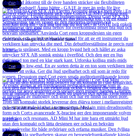
Cort
Cort Grand Regal GA1E Natural Satin
3 832
kr
Läs mer
Cort
Cort SFX AB Electro Acoustic Black Open Pore
3 418
kr
Läs mer
Cort