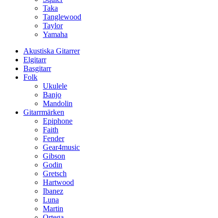
Taka
Tanglewood
Taylor
Yamaha
Akustiska Gitarrer
Elgitarr
Basgitarr
Folk
Ukulele
Banjo
Mandolin
Gitarrmärken
Epiphone
Faith
Fender
Gear4music
Gibson
Godin
Gretsch
Hartwood
Ibanez
Luna
Martin
Ortega