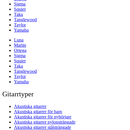
Sigma
Squier
Taka
Tanglewood
Taylor
Yamaha
Luna
Martin
Ortega
Sigma
Squier
Taka
Tanglewood
Taylor
Yamaha
Gitarrtyper
Akustiska gitarrer
Akustiska gitarrer för barn
Akustiska gitarrer för nybörjare
Akustiska gitarrer nylonsträngade
Akustiska gitarrer stålsträngade