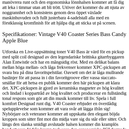
manövrera runt och den ergonomiska lönnhalsen kommer att få dig
att leka i timmar utan att bli trött. Utöver det kommer du att njuta av
noggrannhet och konsistens genom dess öppet växlade
maskinhuvuden och fullt justerbara 4-sadelstall alla med en
förstklassig kromfinish för att hjälpa dig att sticka ut på scenen.
Specifikationer: Vintage V40 Coaster Series Bass Candy
Apple Blue
Utforska en Live-uppsättning toner V40 Bass är värd för en pickup
med split coil designad av den legendariske brittiska gitarrbyggaren
Alan Entwistle och har en mångsidig röst. Med en delikat balans
mellan höga mellan- och låga frekvenser kommer XPC-pickupen att
svara bra på dina favoritspelstilar. Oavsett om det är låga mullrande
baslinjer för att passa in i din favoritgroove eller vassa staccato-
smällar för att hetsa en publik kommer den här pickupen att klara
det. XPC-pickupen är gjord av keramiska magneter av hög kvalitet
och lindad i koppartråd av hög kvalitet och producerar en fullständig
tonal respons som gör att din musik kommer till liv. Spela i full
komfort Designad runt dig. V40 Coaster erbjuder en överdådig
spelupplevelse som kommer att vara svår att lägga ifrån sig!
Nybörjare och veteraner kommer att uppskatta den elegant böjda
kroppen som sitter fint mot din midja vare sig du står eller sitter. Och
längs den slanka smidigt avslutade halsen kommer din kramplös