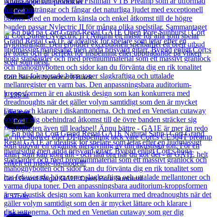
Andra populära produkter
Cort
Cort Sunset Nylectric II Black
7 135
kr
Läs mer
Cort
Cort Grand Regal GA1E Open Pore Sunburst
3 575
kr
Läs mer