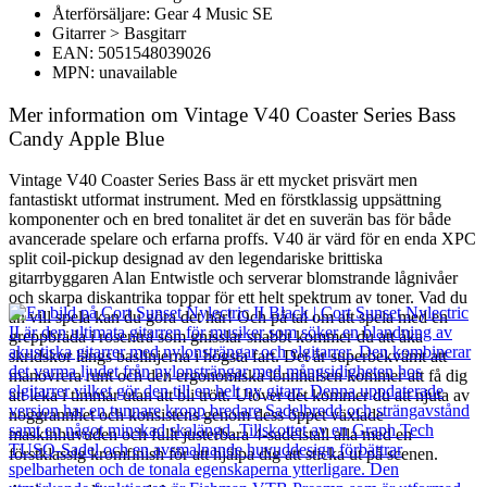
Återförsäljare: Gear 4 Music SE
Gitarrer > Basgitarr
EAN: 5051548039026
MPN: unavailable
Mer information om Vintage V40 Coaster Series Bass
Candy Apple Blue
Vintage V40 Coaster Series Bass är ett mycket prisvärt men
fantastiskt utformat instrument. Med en förstklassig uppsättning
komponenter och en bred tonalitet är det en suverän bas för både
avancerade spelare och erfarna proffs. V40 är värd för en enda XPC
split coil-pickup designad av den legendariske brittiska
gitarrbyggaren Alan Entwistle och serverar blomstrande lågnivåer
och skarpa diskantrika toppar för ett helt spektrum av toner. Vad du
än vill spela kan du göra det här! Och på tal om att spela med en
greppbräda i rosenträ som gnisslar snabbt kommer du att åka
skridskor längs baslinjerna i högsta fart. Det är superbekvämt att
manövrera runt och den ergonomiska lönnhalsen kommer att få dig
att leka i timmar utan att bli trött. Utöver det kommer du att njuta av
noggrannhet och konsistens genom dess öppet växlade
maskinhuvuden och fullt justerbara 4-sadelstall alla med en
förstklassig kromfinish för att hjälpa dig att sticka ut på scenen.