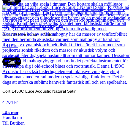
Cort AD Mini Acoustic Natural
2 417
kr
Läs mer
Cort
Cort L450C Luce Acoustic Natural Satin
4 704
kr
Läs mer
Handla nu
Till Butiken