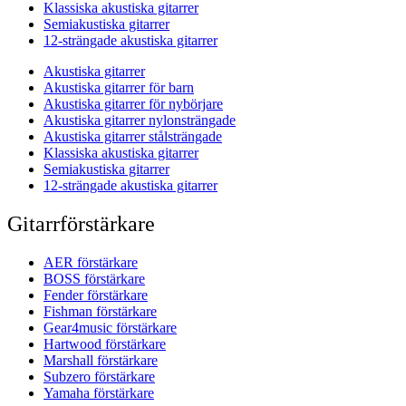
Klassiska akustiska gitarrer
Semiakustiska gitarrer
12-strängade akustiska gitarrer
Akustiska gitarrer
Akustiska gitarrer för barn
Akustiska gitarrer för nybörjare
Akustiska gitarrer nylonsträngade
Akustiska gitarrer stålsträngade
Klassiska akustiska gitarrer
Semiakustiska gitarrer
12-strängade akustiska gitarrer
Gitarrförstärkare
AER förstärkare
BOSS förstärkare
Fender förstärkare
Fishman förstärkare
Gear4music förstärkare
Hartwood förstärkare
Marshall förstärkare
Subzero förstärkare
Yamaha förstärkare