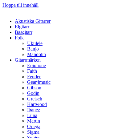
Hoppa till innehåll
Akustiska Gitarrer
Elgitarr
Basgitarr
Folk
Ukulele
Banjo
Mandolin
Gitarrmärken
Epiphone
Faith
Fender
Gear4music
Gibson
Godin
Gretsch
Hartwood
Ibanez
Luna
Martin
Ortega
Sigma
Squier