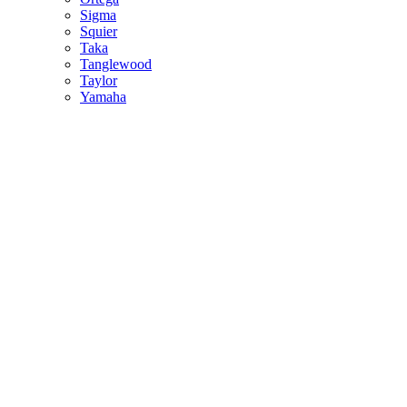
Sigma
Squier
Taka
Tanglewood
Taylor
Yamaha