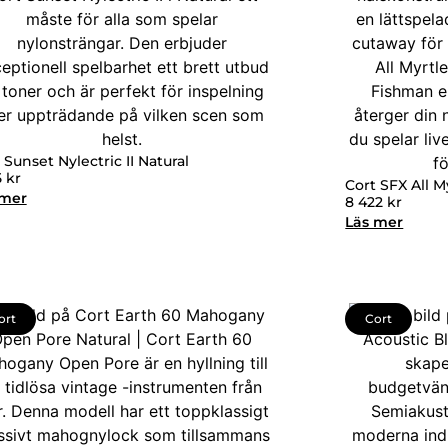
 Sunset Nylectric II Natural
5
kr
Cort SFX All 
 mer
8 422
kr
Läs mer
ort
Cort