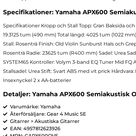
Specifikationer: Yamaha APX600 Semiakus
Specifikationer Kropp och Stall Topp: Gran Baksida och 
19.3125 tum (490 mm) Total längd: 4025 tum (1022 mm
Stall: Rosenträ Finish: Old Violin Sunburst Hals och 
Rosenträ Radie: 23625 tum (R400 mm) Sadel: Urea Sade
SYSTEM65 Kontroller: Volym 3-band EQ Tuner Mid FQ An
Stallsadel: Urea Stift: Svart ABS med vit prick Hårdvara: 
Insexnyckel 2 x AA-batterier
Detaljer: Yamaha APX600 Semiakustisk O
Varumärke: Yamaha
Återförsäljare: Gear 4 Music SE
Gitarrer > Akustiska Gitarrer
EAN: 4957812623926
MPN: GAPX600OVS