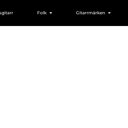
sgitarr
Folk
Gitarrmärken