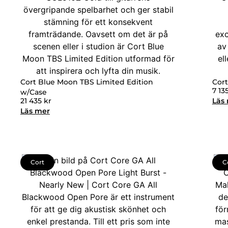
Cort Blue Moon TBS Limited Edition
Cort
7 13
w/Case
21 435
kr
Läs
Läs mer
Cort
C