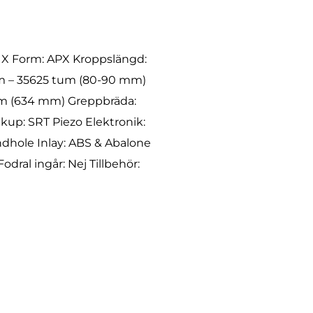
ad X Form: APX Kroppslängd:
um – 35625 tum (80-90 mm)
tum (634 mm) Greppbräda:
up: SRT Piezo Elektronik:
dhole Inlay: ABS & Abalone
odral ingår: Nej Tillbehör: