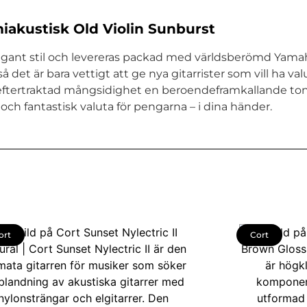
akustisk Old Violin Sunburst
ant stil och levereras packad med världsberömd Yamaha
det är bara vettigt att ge nya gitarrister som vill ha va
ftertraktad mångsidighet en beroendeframkallande ton 
och fantastisk valuta för pengarna – i dina händer.
ort
Cort