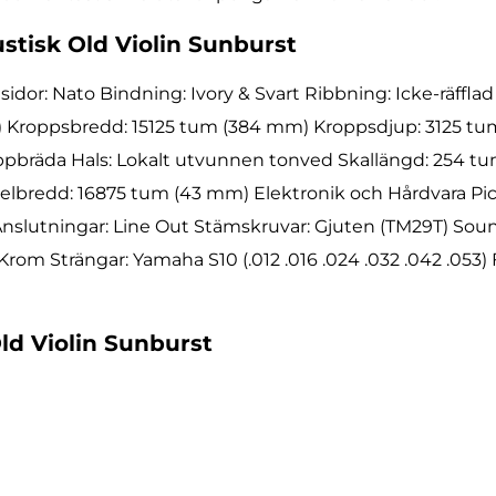
tisk Old Violin Sunburst
sidor: Nato Bindning: Ivory & Svart Ribbning: Icke-räffl
) Kroppsbredd: 15125 tum (384 mm) Kroppsdjup: 3125 t
Greppbräda Hals: Lokalt utvunnen tonved Skallängd: 254 
lbredd: 16875 tum (43 mm) Elektronik och Hårdvara Pick
slutningar: Line Out Stämskruvar: Gjuten (TM29T) Soun
Krom Strängar: Yamaha S10 (.012 .016 .024 .032 .042 .053) F
ld Violin Sunburst