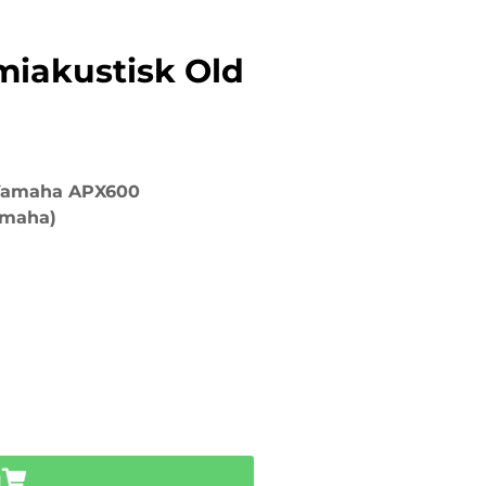
iakustisk Old
Yamaha APX600
amaha)
u