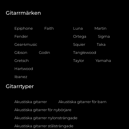
Gitarrmärken
Epiphone
Faith
Luna
Martin
Fender
Ortega
Sigma
Gear4music
Squier
Taka
Gibson
Godin
Tanglewood
Gretsch
Taylor
Yamaha
Hartwood
Ibanez
Gitarrtyper
Akustiska gitarrer
Akustiska gitarrer för barn
Akustiska gitarrer för nybörjare
Akustiska gitarrer nylonsträngade
Akustiska gitarrer stålsträngade