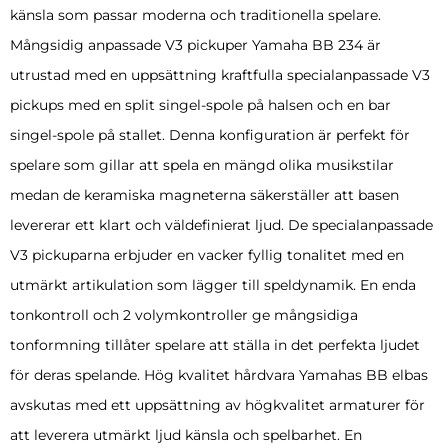
känsla som passar moderna och traditionella spelare.
Mångsidig anpassade V3 pickuper Yamaha BB 234 är
utrustad med en uppsättning kraftfulla specialanpassade V3
pickups med en split singel-spole på halsen och en bar
singel-spole på stallet. Denna konfiguration är perfekt för
spelare som gillar att spela en mängd olika musikstilar
medan de keramiska magneterna säkerställer att basen
levererar ett klart och väldefinierat ljud. De specialanpassade
V3 pickuparna erbjuder en vacker fyllig tonalitet med en
utmärkt artikulation som lägger till speldynamik. En enda
tonkontroll och 2 volymkontroller ge mångsidiga
tonformning tillåter spelare att ställa in det perfekta ljudet
för deras spelande. Hög kvalitet hårdvara Yamahas BB elbas
avskutas med ett uppsättning av högkvalitet armaturer för
att leverera utmärkt ljud känsla och spelbarhet. En