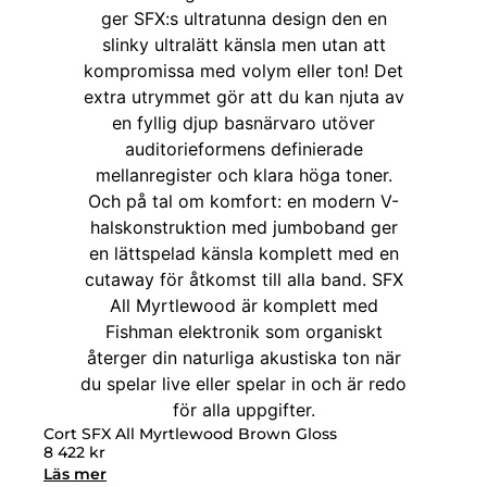
Cort SFX All Myrtlewood Brown Gloss
8 422
kr
Läs mer