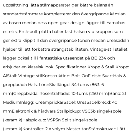
uppsättning lätta stämapparater ger bättre balans än
standardstämmare kompletterar den övergripande känslan
av basen medan dess open-gear design lägger till Yamahas
estetik. En 4-bult platta håller fast halsen vid kroppen som
ger extra klipp till den övergripande tonen medan ureasadeln
hjälper till att förbättra strängstabiliteten. Vintage-stil stallet
lägger också till i fantastiska utseendet på BB 234 och
erbjuder en klassisk look. Specifikationer Kropp & Stall Kropp:
AlStall: Vintage-stilKonstruktion: Bolt-OnFinish: SvartHals &
greppbräda Hals: LönnSkallängd: 34-tums (863. 6
mm)Greppbräda: RosenträRadie: 10-tums (250 mm)Band: 21
MediumInlägg: CreamprickarSadel: UreaSadelbredd: 40
mmElektronik & hårdvara Stallpickup: VSC3b singel-spole
(keramik)Halspickup: VSP3n Split singel-spole
(keramik)Kontroller: 2 x volym Master tonStämskruvar: Lätt