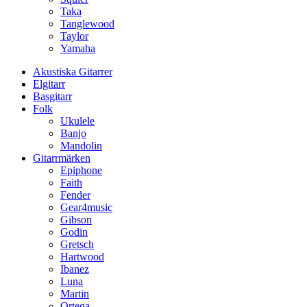
Taka
Tanglewood
Taylor
Yamaha
Akustiska Gitarrer
Elgitarr
Basgitarr
Folk
Ukulele
Banjo
Mandolin
Gitarrmärken
Epiphone
Faith
Fender
Gear4music
Gibson
Godin
Gretsch
Hartwood
Ibanez
Luna
Martin
Ortega