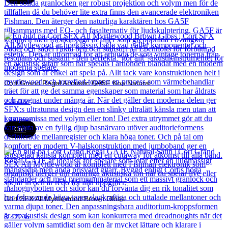
Cort Grand Regal Acoustic GA5F Koa Natural
7 850
kr
Läs mer
Cort
Cort SFX All Myrtlewood Brown Gloss
8 422
kr