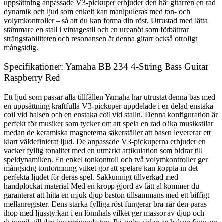
uppsättning anpassade V3-pickuper erbjuder den här gitarren en rad
dynamik och ljud som enkelt kan manipuleras med ton- och
volymkontroller – så att du kan forma din röst. Utrustad med lätta
stämmare en stall i vintagestil och en ureanöt som förbättrar
strängstabiliteten och resonansen är denna gitarr också otroligt
mångsidig.
Specifikationer: Yamaha BB 234 4-String Bass Guitar
Raspberry Red
Ett ljud som passar alla tillfällen Yamaha har utrustat denna bas med
en uppsättning kraftfulla V3-pickuper uppdelade i en delad enstaka
coil vid halsen och en enstaka coil vid stalln. Denna konfiguration är
perfekt för musiker som tycker om att spela en rad olika musikstilar
medan de keramiska magneterna säkerställer att basen levererar ett
klart väldefinierat ljud. De anpassade V3-pickuperna erbjuder en
vacker fyllig tonalitet med en utmärkt artikulation som bidrar till
speldynamiken. En enkel tonkontroll och två volymkontroller ger
mångsidig tonformning vilket gör att spelare kan koppla in det
perfekta ljudet för deras spel. Sakkunnigt tillverkad med
handplockat material Med en kropp gjord av lätt al kommer du
garanterat att hitta en mjuk djup baston tillsammans med ett biffigt
mellanregister. Dens starka fylliga röst fungerar bra när den paras
ihop med ljusstyrkan i en lönnhals vilket ger massor av djup och
dynamik till den övergripande ton. På andra sidan av halsen finns en