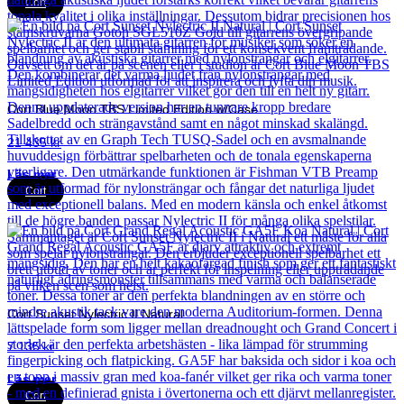
Cort
Cort Blue Moon TBS Limited Edition w/Case
21 435
kr
Läs mer
Cort
Cort Sunset Nylectric II Natural
7 135
kr
Läs mer
Cort