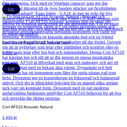
Läs mer
Cort
Cort Grand Regal GA1E Natural Satin
3 832
kr
Läs mer
Cort
Cort AF510 Acoustic Natural
1 416
kr