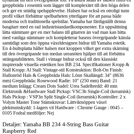
greppbräda i rosenträ som lägger till komplexitet till den höga delen
och ger en smidig spelupplevelse. Halsen har också en otroligt tunn
profil vilket förbättrar spelbarheten ytterligare för att passa både
moderna och traditionella spelstilar. Yamaha har färdigställt denna
basgitarr med en rad industristandardkomponenter. En uppsättning
lätta stämmare ger en mer balans till gitarren än vad man kan hitta
med vanliga stämmare och kompletterar basens övergripande känsla
samtidigt som den öppna växeldesignen bidrar till Yamaha estetik.
En 4-bultsplatta håller halsen mot kroppen vilket ger extra skärning
till den övergripande ton medan ureanöten hjälper till att förbättra
strängstabiliteten. Stall i vintage bidrar också till den klassiskt
inspirerade visuella estetiken hos BB 234. Specifikationer Kropp &
Stall Kropp: Al Stall: Vintage-stil Konstruktion: Bolt-On Finish:
Hallonröd Hals & Greppbräda Hals: Lönn Skallängd: 34″ (8636
mm) Greppbräda: Rosewood Radie: 10″ (250 mm) Band: 21
medium Inlägg: Cream Dots Sadel: Urea Sadelbredd: 40 mm
Elektronik &Hardware Stall Pickup: VSC3b Single-Coil (keramisk)
Hals Pickup : VSP3n Split Single-Coil (keramisk) Kontroller: 2 x
Volym Master Tone Stämskruvar: Lättviktsöppen växel
plektrumskydd: 1-lagers vit Hardware : Chrome Gauge : 0045 –
0105 Fodral medföljer: Nej
Detaljer: Yamaha BB 234 4-String Bass Guitar
Raspberry Red