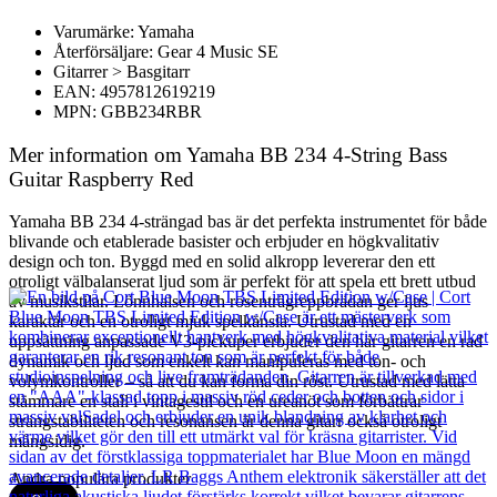
Varumärke: Yamaha
Återförsäljare: Gear 4 Music SE
Gitarrer > Basgitarr
EAN: 4957812619219
MPN: GBB234RBR
Mer information om Yamaha BB 234 4-String Bass
Guitar Raspberry Red
Yamaha BB 234 4-strängad bas är det perfekta instrumentet för både
blivande och etablerade basister och erbjuder en högkvalitativ
design och ton. Byggd med en solid alkropp levererar den ett
otroligt välbalanserat ljud som är perfekt för att spela ett brett utbud
av musikstilar. Lönnhalsen och rosenträgreppbrädan ger ljus
karaktär och en otroligt mjuk spelkänsla. Utrustad med en
uppsättning anpassade V3-pickuper erbjuder den här gitarren en rad
dynamik och ljud som enkelt kan manipuleras med ton- och
volymkontroller – så att du kan forma din röst. Utrustad med lätta
stämmare en stall i vintagestil och en ureanöt som förbättrar
strängstabiliteten och resonansen är denna gitarr också otroligt
mångsidig.
Andra populära produkter