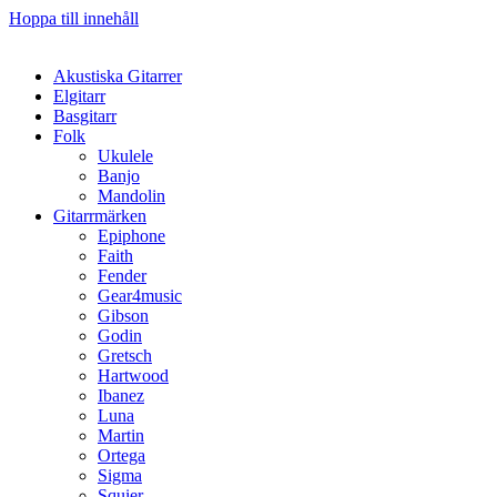
Hoppa till innehåll
Akustiska Gitarrer
Elgitarr
Basgitarr
Folk
Ukulele
Banjo
Mandolin
Gitarrmärken
Epiphone
Faith
Fender
Gear4music
Gibson
Godin
Gretsch
Hartwood
Ibanez
Luna
Martin
Ortega
Sigma
Squier