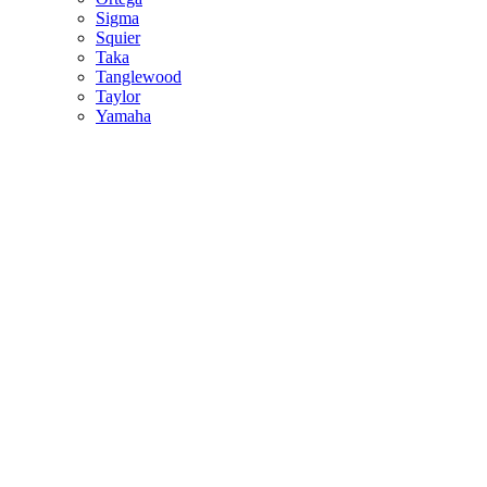
Sigma
Squier
Taka
Tanglewood
Taylor
Yamaha