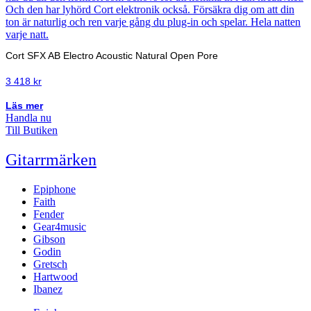
Cort SFX AB Electro Acoustic Natural Open Pore
3 418
kr
Läs mer
Handla nu
Till Butiken
Gitarrmärken
Epiphone
Faith
Fender
Gear4music
Gibson
Godin
Gretsch
Hartwood
Ibanez