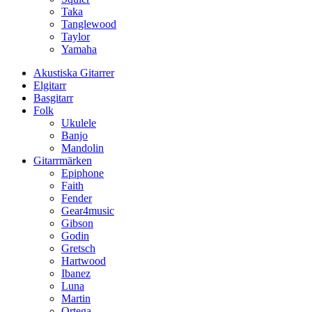
Taka
Tanglewood
Taylor
Yamaha
Akustiska Gitarrer
Elgitarr
Basgitarr
Folk
Ukulele
Banjo
Mandolin
Gitarrmärken
Epiphone
Faith
Fender
Gear4music
Gibson
Godin
Gretsch
Hartwood
Ibanez
Luna
Martin
Ortega