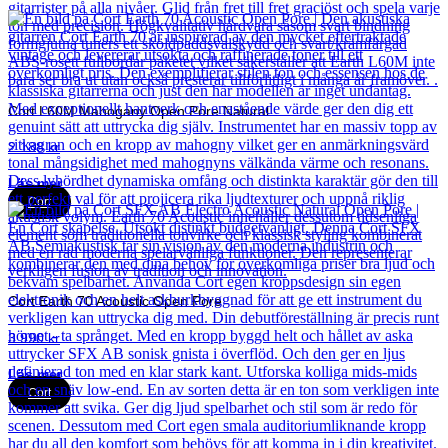
Cort L60M Mahogany Open Pore Natural
2 188
kr
Läs mer
Cort
Cort Earth 70 Acoustic Open Pore
3 990
kr
Läs mer
Cort