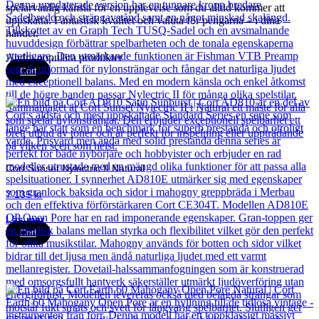
spelarvänlig känsla för en upplevelse som du alltid kommer att
uppskatta. Fantastisk kvalitet och valuta för pengarna – i dina
händer.
Andra populära produkter
Cort
Cort Sunset Nylectric II Natural
7 135
kr
Läs mer
Cort