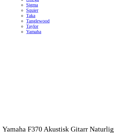
Sigma
Squier
Taka
Tanglewood
Taylor
Yamaha
Yamaha F370 Akustisk Gitarr Naturlig