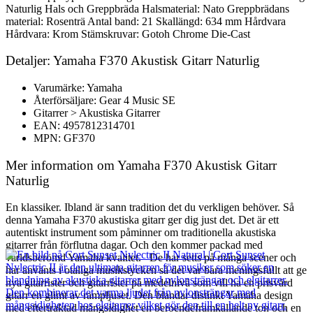
Naturlig Hals och Greppbräda Halsmaterial: Nato Greppbrädans
material: Rosenträ Antal band: 21 Skallängd: 634 mm Hårdvara
Hårdvara: Krom Stämskruvar: Gotoh Chrome Die-Cast
Detaljer: Yamaha F370 Akustisk Gitarr Naturlig
Varumärke: Yamaha
Återförsäljare: Gear 4 Music SE
Gitarrer > Akustiska Gitarrer
EAN: 4957812314701
MPN: GF370
Mer information om Yamaha F370 Akustisk Gitarr
Naturlig
En klassiker. Ibland är sann tradition det du verkligen behöver. Så
denna Yamaha F370 akustiska gitarr ger dig just det. Det är ett
autentiskt instrument som påminner om traditionella akustiska
gitarrer från förflutna dagar. Och den kommer packad med
världsberömd Yamaha kvalitet. De har setts på många scener och
har använts i otaliga musikstycken så det var bara meningsfullt att ge
nya gitarrister och gitarrister på medelnivå som vill ha en prisvärd
gitarr en glimt av rampljuset. Den blandar distinkt Yamaha design
med eftertraktad mångsidighet en beroendeframkallande ton och en