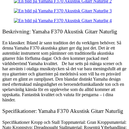
Beskrivning: Yamaha F370 Akustisk Gitarr Naturlig
En klassiker. Ibland är sann tradition det du verkligen behöver. Så
denna Yamaha F370 akustiska gitarr ger dig just det. Det är ett
autentiskt instrument som påminner om traditionella akustiska
gitarrer från förflutna dagar. Och den kommer packad med
världsberömd Yamaha kvalitet. De har setts på många scener och
har använts i otaliga musikstycken så det var bara meningsfullt att ge
nya gitarrister och gitarrister på medelnivå som vill ha en prisvärd
gitarr en glimt av rampljuset. Den blandar distinkt Yamaha design
med eftertraktad mångsidighet en beroendeframkallande ton och en
spelarvänlig känsla för en upplevelse som du alltid kommer att
uppskatta. Fantastisk kvalitet och valuta för pengarna – i dina
händer.
Specifikationer: Yamaha F370 Akustisk Gitarr Naturlig
Specifikationer Kropp och Stall Toppmaterial: Gran Kroppsmaterial:
Nato Kroppstyp: Dreadnought Stallmaterial: Rosenträ Ytbehandling: