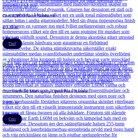
Cort AD810 Satin Sunburst
2 131
kr
Läs mer
Cort
Cort Earth 60 Mahogany Open Pore Natural
2 846
kr
Läs mer
Cort