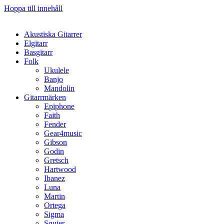
Hoppa till innehåll
Akustiska Gitarrer
Elgitarr
Basgitarr
Folk
Ukulele
Banjo
Mandolin
Gitarrmärken
Epiphone
Faith
Fender
Gear4music
Gibson
Godin
Gretsch
Hartwood
Ibanez
Luna
Martin
Ortega
Sigma
Squier