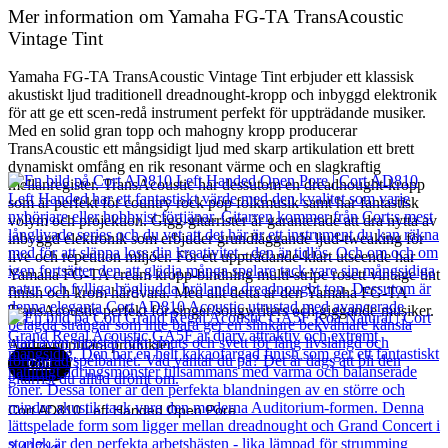
Mer information om Yamaha FG-TA TransAcoustic
Vintage Tint
Yamaha FG-TA TransAcoustic Vintage Tint erbjuder ett klassisk
akustiskt ljud traditionell dreadnought-kropp och inbyggd elektronik
för att ge ett scen-redå instrument perfekt för uppträdande musiker.
Med en solid gran topp och mahogny kropp producerar
TransAcoustic ett mångsidigt ljud med skarp artikulation ett brett
dynamiskt omfång en rik resonant värme och en slagkraftig
mellanregister. TransAcoustic har dessutom en dreadnought-kropp
som är perfekt för country rock pop folkmusik samt har fantastisk
volym och projektion. Gigg-gitarrister är garanterade att dra nytta av
inbyggd elektronik som erbjuder grundläggande ljud-tweaking för
live och repetition miljöer. För ett uppträdande-klart utseende har
Yamaha FG-TA cream kropp-bindning multi-stripe rosett vintage tint
finish och krom hårdvara. Med allt detta är den Yamaha FG-TA
TransAcoustic perfekt för singer/songwriters och giggande musiker.
Andra populära produkter
Cort
Cort AD810 Left Handed Open Pore
2 417
kr