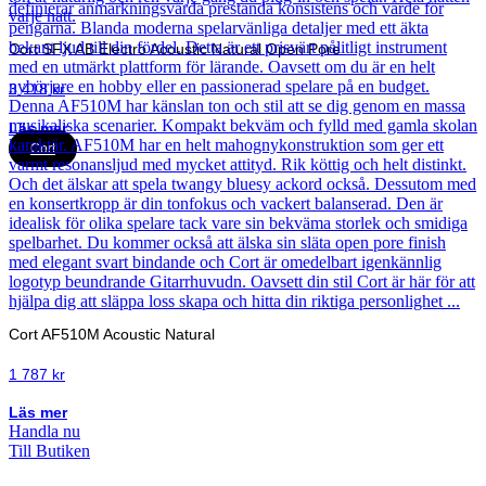
Cort SFX AB Electro Acoustic Natural Open Pore
3 418
kr
Läs mer
Cort
Cort AF510M Acoustic Natural
1 787
kr
Läs mer
Handla nu
Till Butiken