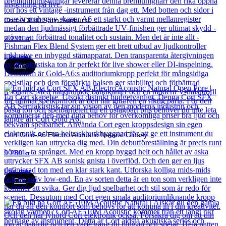
Cort AD810 Satin Sunburst
2 131
kr
Läs mer
Cort
Cort Gold-A6 Electro Acoustic Natural Glossy
9 280
kr
Läs mer
Cort