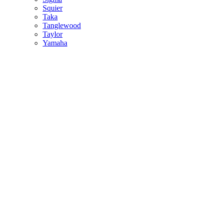
Squier
Taka
Tanglewood
Taylor
Yamaha