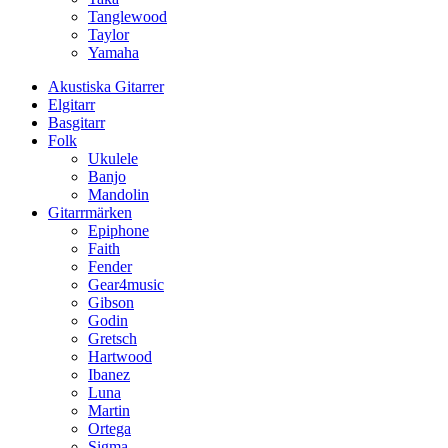
Tanglewood
Taylor
Yamaha
Akustiska Gitarrer
Elgitarr
Basgitarr
Folk
Ukulele
Banjo
Mandolin
Gitarrmärken
Epiphone
Faith
Fender
Gear4music
Gibson
Godin
Gretsch
Hartwood
Ibanez
Luna
Martin
Ortega
Sigma