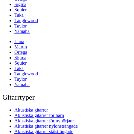
Sigma
Squier
Taka
Tanglewood
Taylor
Yamaha
Luna
Martin
Ortega
Sigma
Squier
Taka
Tanglewood
Taylor
Yamaha
Gitarrtyper
Akustiska gitarrer
Akustiska gitarrer för barn
Akustiska gitarrer för nybörjare
Akustiska gitarrer nylonsträngade
Akustiska gitarrer stålsträngade