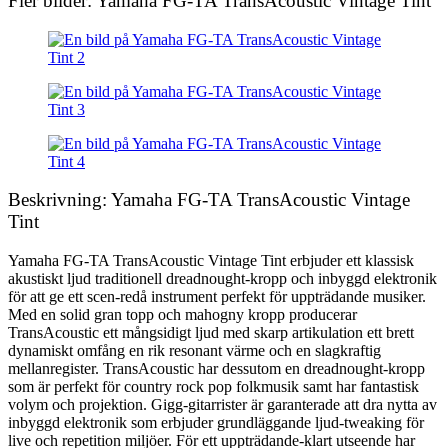
Fler bilder: Yamaha FG-TA TransAcoustic Vintage Tint
Beskrivning: Yamaha FG-TA TransAcoustic Vintage
Tint
Yamaha FG-TA TransAcoustic Vintage Tint erbjuder ett klassisk
akustiskt ljud traditionell dreadnought-kropp och inbyggd elektronik
för att ge ett scen-redå instrument perfekt för uppträdande musiker.
Med en solid gran topp och mahogny kropp producerar
TransAcoustic ett mångsidigt ljud med skarp artikulation ett brett
dynamiskt omfång en rik resonant värme och en slagkraftig
mellanregister. TransAcoustic har dessutom en dreadnought-kropp
som är perfekt för country rock pop folkmusik samt har fantastisk
volym och projektion. Gigg-gitarrister är garanterade att dra nytta av
inbyggd elektronik som erbjuder grundläggande ljud-tweaking för
live och repetition miljöer. För ett uppträdande-klart utseende har