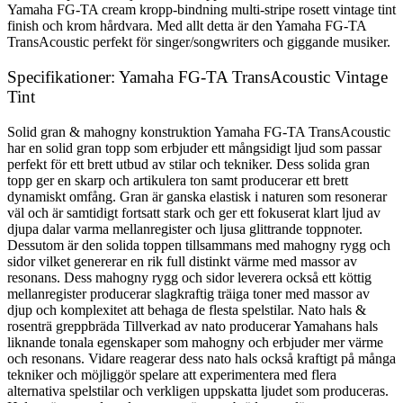
Yamaha FG-TA cream kropp-bindning multi-stripe rosett vintage tint
finish och krom hårdvara. Med allt detta är den Yamaha FG-TA
TransAcoustic perfekt för singer/songwriters och giggande musiker.
Specifikationer: Yamaha FG-TA TransAcoustic Vintage
Tint
Solid gran & mahogny konstruktion Yamaha FG-TA TransAcoustic
har en solid gran topp som erbjuder ett mångsidigt ljud som passar
perfekt för ett brett utbud av stilar och tekniker. Dess solida gran
topp ger en skarp och artikulera ton samt producerar ett brett
dynamiskt omfång. Gran är ganska elastisk i naturen som resonerar
väl och är samtidigt fortsatt stark och ger ett fokuserat klart ljud av
djupa dalar varma mellanregister och ljusa glittrande toppnoter.
Dessutom är den solida toppen tillsammans med mahogny rygg och
sidor vilket genererar en rik full distinkt värme med massor av
resonans. Dess mahogny rygg och sidor leverera också ett köttig
mellanregister producerar slagkraftig träiga toner med massor av
djup och komplexitet att behaga de flesta spelstilar. Nato hals &
rosenträ greppbräda Tillverkad av nato producerar Yamahans hals
liknande tonala egenskaper som mahogny och erbjuder mer värme
och resonans. Vidare reagerar dess nato hals också kraftigt på många
tekniker och möjliggör spelare att experimentera med flera
alternativa spelstilar och verkligen uppskatta ljudet som produceras.