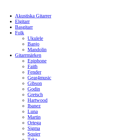
Hoppa
till
Akustiska Gitarrer
innehåll
Elgitarr
Basgitarr
Folk
Ukulele
Banjo
Mandolin
Gitarrmärken
Epiphone
Faith
Fender
Gear4music
Gibson
Godin
Gretsch
Hartwood
Ibanez
Luna
Martin
Ortega
Sigma
Squier
Taka