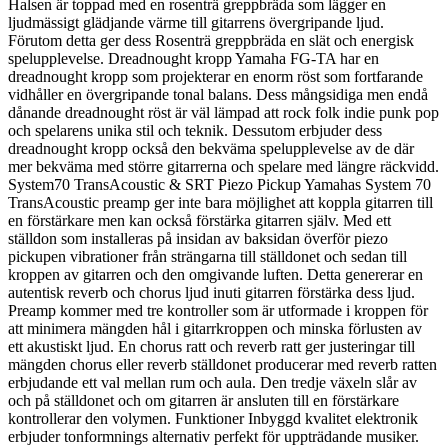
Halsen är toppad med en rosenträ greppbräda som lägger en
ljudmässigt glädjande värme till gitarrens övergripande ljud.
Förutom detta ger dess Rosenträ greppbräda en slät och energisk
spelupplevelse. Dreadnought kropp Yamaha FG-TA har en
dreadnought kropp som projekterar en enorm röst som fortfarande
vidhåller en övergripande tonal balans. Dess mångsidiga men endå
dånande dreadnought röst är väl lämpad att rock folk indie punk pop
och spelarens unika stil och teknik. Dessutom erbjuder dess
dreadnought kropp också den bekväma spelupplevelse av de där
mer bekväma med större gitarrerna och spelare med längre räckvidd.
System70 TransAcoustic & SRT Piezo Pickup Yamahas System 70
TransAcoustic preamp ger inte bara möjlighet att koppla gitarren till
en förstärkare men kan också förstärka gitarren själv. Med ett
ställdon som installeras på insidan av baksidan överför piezo
pickupen vibrationer från strängarna till ställdonet och sedan till
kroppen av gitarren och den omgivande luften. Detta genererar en
autentisk reverb och chorus ljud inuti gitarren förstärka dess ljud.
Preamp kommer med tre kontroller som är utformade i kroppen för
att minimera mängden hål i gitarrkroppen och minska förlusten av
ett akustiskt ljud. En chorus ratt och reverb ratt ger justeringar till
mängden chorus eller reverb ställdonet producerar med reverb ratten
erbjudande ett val mellan rum och aula. Den tredje växeln slår av
och på ställdonet och om gitarren är ansluten till en förstärkare
kontrollerar den volymen. Funktioner Inbyggd kvalitet elektronik
erbjuder tonformnings alternativ perfekt för uppträdande musiker.