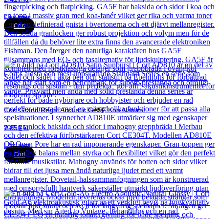
Läs mer
Cort
Cort Grand Regal Acoustic GA5F Koa Natural
7 850
kr
Läs mer
Cort