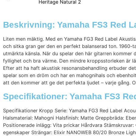
Beskrivning: Yamaha FS3 Red La
Liten men mäktig. Med en Yamaha FG3 Red Label Akustisk 
och sitka gran ger den en perfekt balanserad ton. 1960-ta
utmärkta känsla. När du spelar den här gitarren kommer d
fyllighet och bra värme. Den mindre kroppsstorleken är l
Efter att ha haft akustisk resonansbehandling erbuder dett
spelar som en dröm och har en mahognihals och ebenholtsg
att den kommer att ge det perfekta ljudet – varje gång. Oa
Specifikationer: Yamaha FS3 Red
Specifikationer Kropp Serie: Yamaha FG3 Red Label Acou
Halsmaterial: Mahogni Halsfinish: Matte Greppbräda: Eb
Positionerade inlägg: Vita prickar Hårdvara Stämskruvar
egenskaper Strängar: Elixir NANOWEB 80/20 Bronze Light