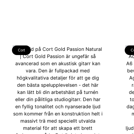
Cort
C