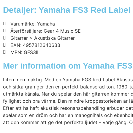
Detaljer: Yamaha FS3 Red Label 
Varumärke: Yamaha
Återförsäljare: Gear 4 Music SE
Gitarrer > Akustiska Gitarrer
EAN: 4957812640633
MPN: GFS3II
Mer information om Yamaha FS3 
Liten men mäktig. Med en Yamaha FG3 Red Label Akustisk 
och sitka gran ger den en perfekt balanserad ton. 1960-ta
utmärkta känsla. När du spelar den här gitarren kommer d
fyllighet och bra värme. Den mindre kroppsstorleken är l
Efter att ha haft akustisk resonansbehandling erbuder dett
spelar som en dröm och har en mahognihals och ebenholtsg
att den kommer att ge det perfekta ljudet – varje gång. Oa