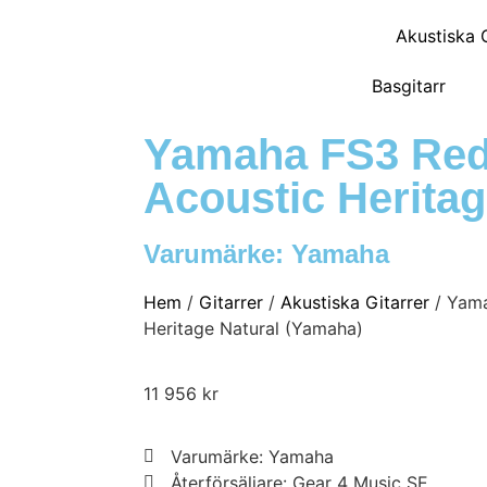
Akustiska G
Basgitarr
Yamaha FS3 Red
Acoustic Heritag
Varumärke:
Yamaha
Hem
/
Gitarrer
/
Akustiska Gitarrer
/ Yama
Heritage Natural (Yamaha)
11 956
kr
Varumärke: Yamaha
Återförsäljare: Gear 4 Music SE