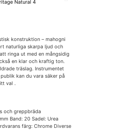
stisk konstruktion – mahogni
rt naturliga skarpa ljud och
 att ringa ut med en mångsidig
ckså en klar och kraftig ton.
ldrade träslag. Instrumentet
 publik kan du vara säker på
t val .
ls och greppbräda
4mm Band: 20 Sadel: Urea
årdvarans färg: Chrome Diverse