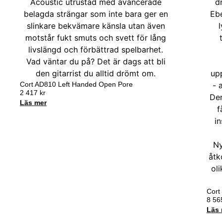
Cort AD810 Left Handed Open Pore
2 417
kr
Läs mer
Cort
8 5
Läs 