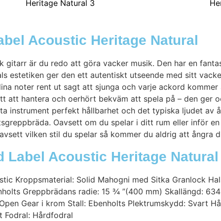
bel Acoustic Heritage Natural
gitarr är du redo att göra vacker musik. Den har en fanta
ls estetiken ger den ett autentiskt utseende med sitt vacke
ina noter rent ut sagt att sjunga och varje ackord kommer
ätt att hantera och oerhört bekväm att spela på – den ger o
a instrument perfekt hållbarhet och det typiska ljudet av å
reppbräda. Oavsett om du spelar i ditt rum eller inför en
vsett vilken stil du spelar så kommer du aldrig att ångra dit
 Label Acoustic Heritage Natural
stic Kroppsmaterial: Solid Mahogni med Sitka Granlock Ha
enholts Greppbrädans radie: 15 ¾ ”(400 mm) Skallängd: 63
: Open Gear i krom Stall: Ebenholts Plektrumskydd: Svart H
 Fodral: Hårdfodral