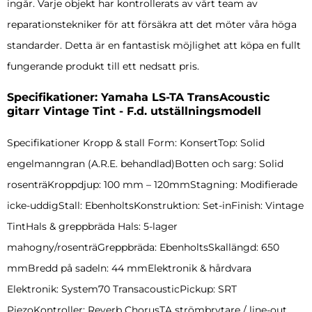
ingår. Varje objekt har kontrollerats av vårt team av
reparationstekniker för att försäkra att det möter våra höga
standarder. Detta är en fantastisk möjlighet att köpa en fullt
fungerande produkt till ett nedsatt pris.
Specifikationer: Yamaha LS-TA TransAcoustic
gitarr Vintage Tint - F.d. utställningsmodell
Specifikationer Kropp & stall Form: KonsertTop: Solid
engelmanngran (A.R.E. behandlad)Botten och sarg: Solid
rosenträKroppdjup: 100 mm – 120mmStagning: Modifierade
icke-uddigStall: EbenholtsKonstruktion: Set-inFinish: Vintage
TintHals & greppbräda Hals: 5-lager
mahogny/rosenträGreppbräda: EbenholtsSkallängd: 650
mmBredd på sadeln: 44 mmElektronik & hårdvara
Elektronik: System70 TransacousticPickup: SRT
PiezoKontroller: Reverb ChorusTA strömbrytare / line-out