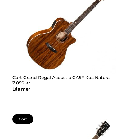
Cort Grand Regal Acoustic GA5F Koa Natural
7 850
kr
Läs mer
Cort