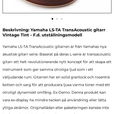
Beskrivning: Yamaha LS-TA TransAcoustic gitarr
Vintage Tint - F.d. utställningsmodell
Yamaha LS-TA TransAcoustic gitarren är från Yamahas nya
akustisk gitarr serie. Baserat på deras L-serie är transacoustic
gitarr ett helt revolutionerande nytt koncept för att skapa ett
instrument som ger samma otroliga ljud som i ett
välljudande rum. Gitarren har en solid granlock och rosenträ
botten och sarg för att producera ljusa varma toner med ett
otroligt dynamiskt omfång. Ex-Demo: Denna produkt kan
vara ex-display ha mindre tecken på användning eller lätta
ytliga skråmor. Originallådan eller paketeringen kanske inte