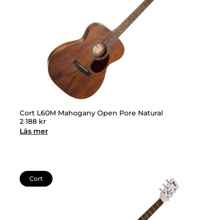
Cort L60M Mahogany Open Pore Natural
2 188
kr
Läs mer
Cort