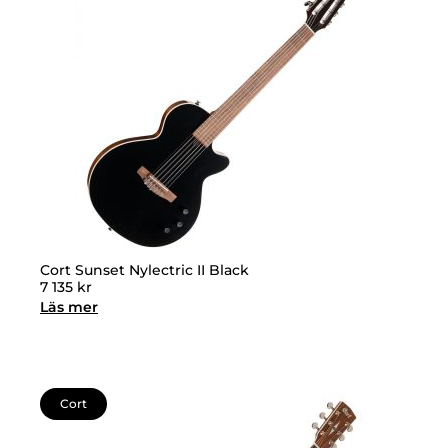
Cort Sunset Nylectric II Black
7 135
kr
Läs mer
Cort