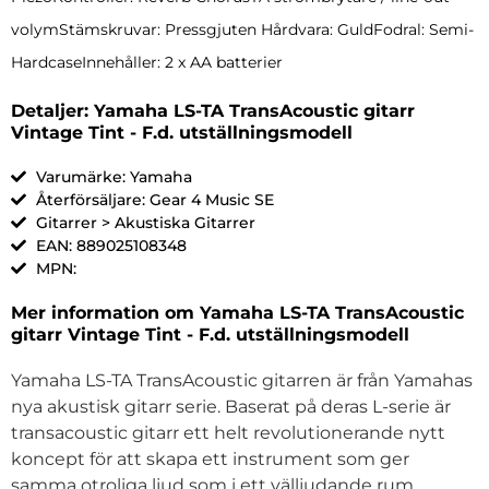
volymStämskruvar: Pressgjuten Hårdvara: GuldFodral: Semi-
HardcaseInnehåller: 2 x AA batterier
Detaljer: Yamaha LS-TA TransAcoustic gitarr
Vintage Tint - F.d. utställningsmodell
Varumärke: Yamaha
Återförsäljare: Gear 4 Music SE
Gitarrer > Akustiska Gitarrer
EAN: 889025108348
MPN:
Mer information om Yamaha LS-TA TransAcoustic
gitarr Vintage Tint - F.d. utställningsmodell
Yamaha LS-TA TransAcoustic gitarren är från Yamahas
nya akustisk gitarr serie. Baserat på deras L-serie är
transacoustic gitarr ett helt revolutionerande nytt
koncept för att skapa ett instrument som ger
samma otroliga ljud som i ett välljudande rum.