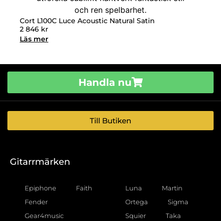
Cort L100C Luce Acoustic Natural Satin
2 846
kr
Läs mer
Handla nu
Till Butiken
Gitarrmärken
Epiphone
Faith
Luna
Martin
Fender
Ortega
Sigma
Gear4music
Squier
Taka