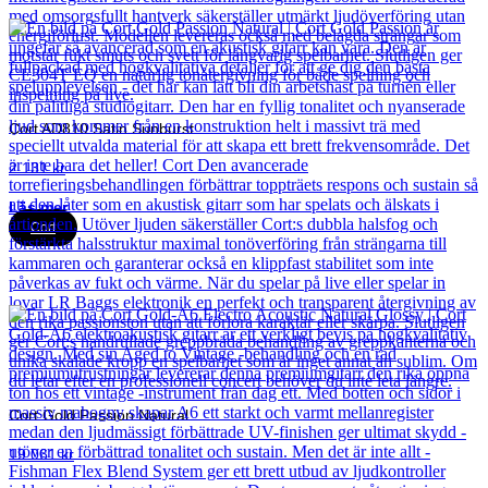
Cort AD810 Satin Sunburst
2 131
kr
Läs mer
Cort
Cort Gold Passion Natural
19 061
kr