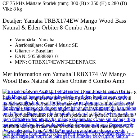
CF 75 kHz Mästare Storlek (mm): 300 (B) x 350 (H) x 280 (D)
Vikt: 8 kg
Detaljer: Yamaha TRBX174EW Mango Wood Bass
Natural & Eden Orbiter 8 Combo Amp
Varumärke: Yamaha
Återförsäljare: Gear 4 Music SE
Gitarrer > Basgitarr
EAN: 5055888890101
MPN: GTRBX174EWNT-EDENPACK
Mer information om Yamaha TRBX174EW Mango
Wood Bass Natural & Eden Orbiter 8 Combo Amp
Yamaha TRBX174 Mango Wood Bass i Natural och Eden Orbiter 8
Bass Combo Amplifier är det perfekta paketet för basister som vill
ha mångsidighet och stil. Basen har en PJ-pickupkonfiguration och
levererar både djupa slagkraftiga låga toner och klara höga toner
vilket gör den idealisk för ett brett spektrum av genrer. Tillsammans
med Eden Orbiter 8 Bass Combo Amplifier ger detta paket ett
kraftfullt klart ljud med tonal flexibilitet. Med den medföljande 635
mm jackkabeln är du redo att plugga in och spela direkt ur lådan.