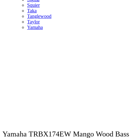
Squier
Taka
Tanglewood
Taylor
Yamaha
Yamaha TRBX174EW Mango Wood Bass