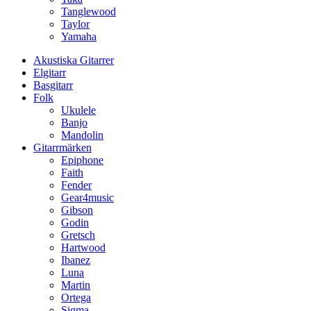
Tanglewood
Taylor
Yamaha
Akustiska Gitarrer
Elgitarr
Basgitarr
Folk
Ukulele
Banjo
Mandolin
Gitarrmärken
Epiphone
Faith
Fender
Gear4music
Gibson
Godin
Gretsch
Hartwood
Ibanez
Luna
Martin
Ortega
Sigma