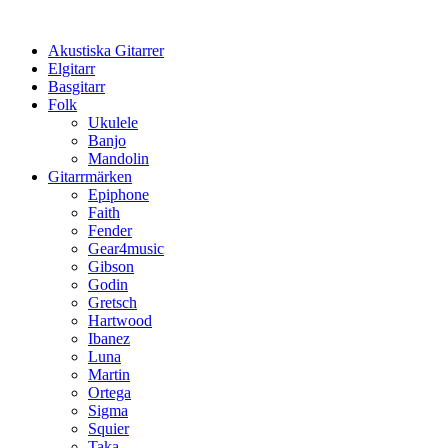
Hoppa
till
Akustiska Gitarrer
innehåll
Elgitarr
Basgitarr
Folk
Ukulele
Banjo
Mandolin
Gitarrmärken
Epiphone
Faith
Fender
Gear4music
Gibson
Godin
Gretsch
Hartwood
Ibanez
Luna
Martin
Ortega
Sigma
Squier
Taka