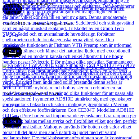
Andra populära produkter
Cort
Cort AD810 Left Handed Open Pore
2 417
kr
Läs mer
Cort
Cort Sunset Nylectric II Black
7 135
kr
Läs mer
Cort