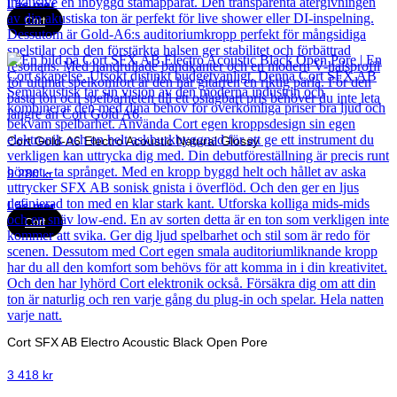
Läs mer
Cort
Cort Gold-A6 Electro Acoustic Natural Glossy
9 280
kr
Läs mer
Cort
Cort SFX AB Electro Acoustic Black Open Pore
3 418
kr