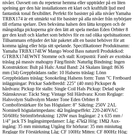
nivåer. Oavsett om du repeterar hemma eller uppträder på en liten
spelning ger den här installationen ett klart och kraftfullt ljud med
fantastisk tonal flexibilitet. Perfekt för basister på alla nivåer Yamaha
TRBX174 är ett utmärkt val för basister på alla nivåer från nybörjare
till erfarna spelare. Den bekväma halsen den lätta kroppen och de
mångsidiga pickuperna gör den lätt att spela medan Eden Orbiter 8
ger den kraft och klarhet som behövs för en rad olika spelsituationer.
Tillsammans erbjuder det här paketet allt en basist behöver för att
komma igång eller höja sitt spelande. Specifikationer Produktnamn:
Yamaha TRBX174EW Mango Wood Bass naturell Produktkod:
GTRBX174EWNT Stomme och stall: Korpusträ: Fanér av exotiska
träslag på massiv mahogny Färg/finish: Naturlig Bindning: Ingen
Konstruktion: Bult på Hals: Antal Band: 24 Skalans längd: 8636
mm (34) Greppbrädans radie: 10 Halsens träslag: Lönn
Greppbrädans träslag: Sonokeling Halsens form: Tunn ”C Fretboard
inläggningar: Prickar Sadelbredd: 225″ (40 mm) Pickuper &
hårdvara: Pickup för stalln: Single Coil Hals Pickup: Delad spole
Stämskruvar: Täckt Steg: Vintage Stil Hårdvara: Krom Reglage:
Halsvolym Stallvolym Master Tone Eden Orbiter 8
Comboförstärkare för bas Högtalare: 8″ Säkring: 250V 2AL
Nominell högtalarimpedans: 4Ω Ingångseffekt: 220-240VAC
50/60Hz Strömförbrukning: 120W max Ingångar: 2 x 635 mm /
1/4” jack TS Ingångsimpedanser: Låg: 47kΩ Hög: 1MΩ Aux-
ingång: 35 mm miniuttag Utgång för hörlurar: 35 mm miniuttag
Reglage för Förstärkning Låg: CF 100Hz Mitten: CF 800Hz Hög: