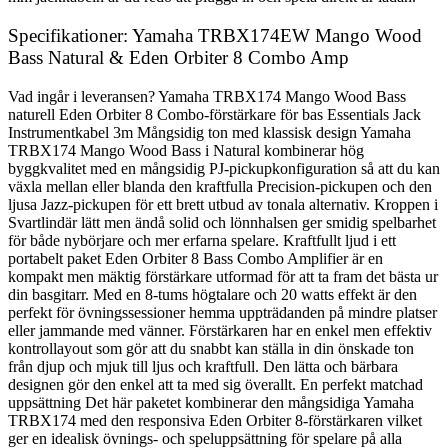
Specifikationer: Yamaha TRBX174EW Mango Wood
Bass Natural & Eden Orbiter 8 Combo Amp
Vad ingår i leveransen? Yamaha TRBX174 Mango Wood Bass
naturell Eden Orbiter 8 Combo-förstärkare för bas Essentials Jack
Instrumentkabel 3m Mångsidig ton med klassisk design Yamaha
TRBX174 Mango Wood Bass i Natural kombinerar hög
byggkvalitet med en mångsidig PJ-pickupkonfiguration så att du kan
växla mellan eller blanda den kraftfulla Precision-pickupen och den
ljusa Jazz-pickupen för ett brett utbud av tonala alternativ. Kroppen i
Svartlindär lätt men ändå solid och lönnhalsen ger smidig spelbarhet
för både nybörjare och mer erfarna spelare. Kraftfullt ljud i ett
portabelt paket Eden Orbiter 8 Bass Combo Amplifier är en
kompakt men mäktig förstärkare utformad för att ta fram det bästa ur
din basgitarr. Med en 8-tums högtalare och 20 watts effekt är den
perfekt för övningssessioner hemma uppträdanden på mindre platser
eller jammande med vänner. Förstärkaren har en enkel men effektiv
kontrollayout som gör att du snabbt kan ställa in din önskade ton
från djup och mjuk till ljus och kraftfull. Den lätta och bärbara
designen gör den enkel att ta med sig överallt. En perfekt matchad
uppsättning Det här paketet kombinerar den mångsidiga Yamaha
TRBX174 med den responsiva Eden Orbiter 8-förstärkaren vilket
ger en idealisk övnings- och speluppsättning för spelare på alla