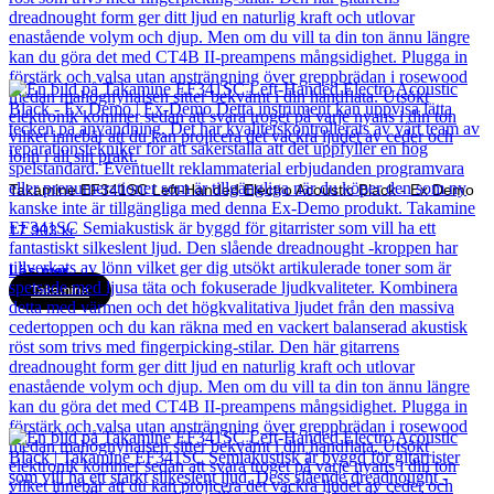
Takamine EF341SC Left-Handed Electro Acoustic Black - Ex Demo
17 903
kr
Läs mer
Takamine