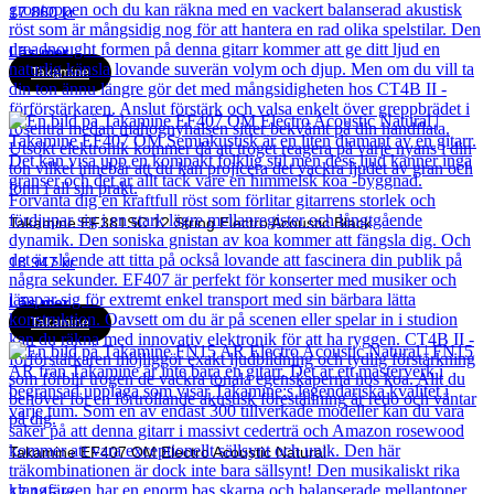
17 860
kr
Läs mer
Takamine
Takamine EF381SC 12 String Electro Acoustic Black
18 947
kr
Läs mer
Takamine
Takamine EF407 OM Electro Acoustic Natural
17 145
kr