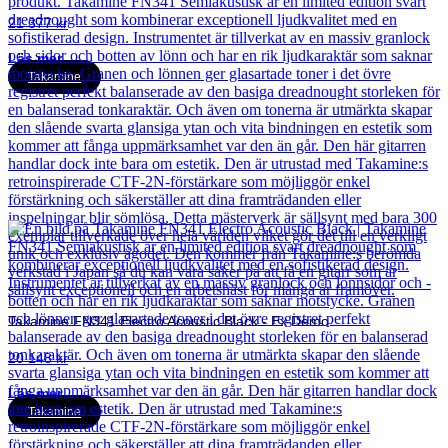
21 377
kr
Läs mer
Takamine
Takamine FN341 Electro Acoustic Black - Ex Demo
20 148
kr
Läs mer
Takamine