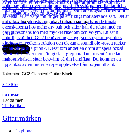
Takamine GC2 Classical Guitar Black - Nearly New
3 017
kr
Läs mer
Takamine
Takamine GC2 Classical Guitar Black
3 189
kr
Läs mer
Ladda mer
Till Butiken
Gitarrmärken
Epiphone