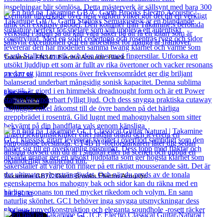
Takamine FN341 Electro Acoustic Black
21 377
kr
Läs mer
Takamine
Takamine GB7C Garth Brooks Electro Acoustic
19 290
kr
Läs mer