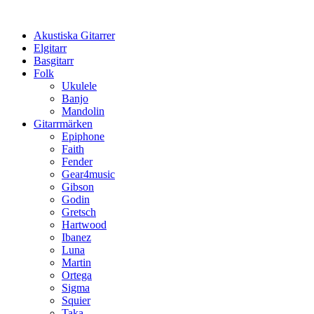
Hoppa
till
Akustiska Gitarrer
innehåll
Elgitarr
Basgitarr
Folk
Ukulele
Banjo
Mandolin
Gitarrmärken
Epiphone
Faith
Fender
Gear4music
Gibson
Godin
Gretsch
Hartwood
Ibanez
Luna
Martin
Ortega
Sigma
Squier
Taka