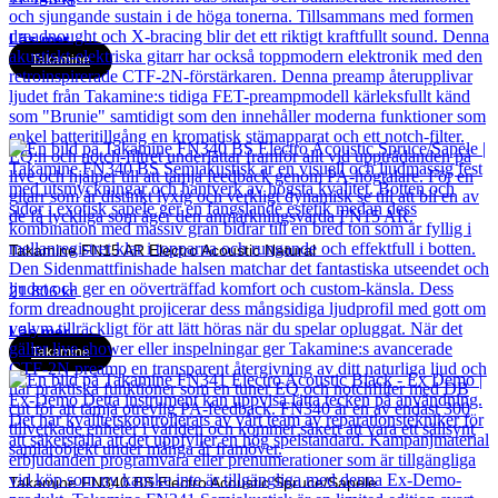
Läs mer
Takamine
Takamine FN15 AR Electro Acoustic Natural
21 806
kr
Läs mer
Takamine
Takamine FN340 BS Electro Acoustic Spruce/Sapele