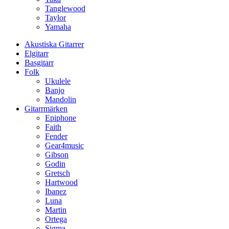
Tanglewood
Taylor
Yamaha
Akustiska Gitarrer
Elgitarr
Basgitarr
Folk
Ukulele
Banjo
Mandolin
Gitarrmärken
Epiphone
Faith
Fender
Gear4music
Gibson
Godin
Gretsch
Hartwood
Ibanez
Luna
Martin
Ortega
Sigma