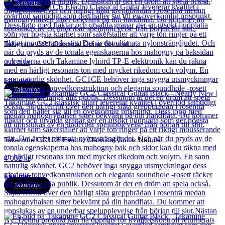
Takamine
Takamine GC1 Classical Guitar Natural
3 031
kr
Läs mer
Takamine
Takamine GC1CE Electro Classical Guitar Natural
4 032
kr
Läs mer
Takamine