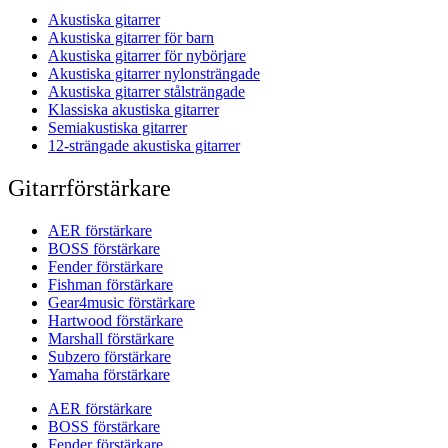
Akustiska gitarrer
Akustiska gitarrer för barn
Akustiska gitarrer för nybörjare
Akustiska gitarrer nylonsträngade
Akustiska gitarrer stålsträngade
Klassiska akustiska gitarrer
Semiakustiska gitarrer
12-strängade akustiska gitarrer
Gitarrförstärkare
AER förstärkare
BOSS förstärkare
Fender förstärkare
Fishman förstärkare
Gear4music förstärkare
Hartwood förstärkare
Marshall förstärkare
Subzero förstärkare
Yamaha förstärkare
AER förstärkare
BOSS förstärkare
Fender förstärkare