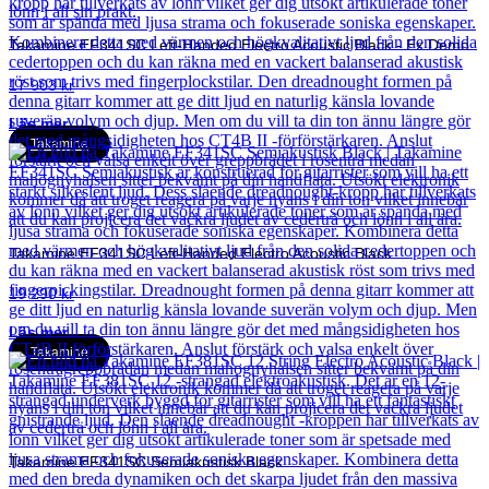
Takamine EF341SC Left-Handed Electro Acoustic Black - Ex Demo
17 903
kr
Läs mer
Takamine
Takamine EF341SC Left-Handed Electro Acoustic Black
19 290
kr
Läs mer
Takamine
Takamine EF341SC Semiakustisk Black