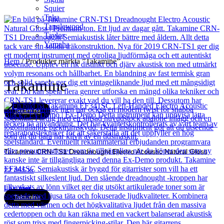
Squier
Taka
Tanglewood
Taylor
Yamaha
Hem
/ Produkter märkta ”Takamine”
Takamine
Takamine
Takamine CRN-TS1 Dreadnought Electro Acoustic Natural Gloss
22 865
kr
Läs mer
Takamine