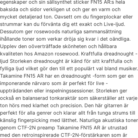
egenskaper och sin sällsynthet sticker FN15 AR:s hela
baksida och sidor verkligen ut och ger en varm och
mycket detaljerad ton. Oavsett om du fingerplockar eller
strummar kan du förvänta dig ett exakt och Live-ljud.
Dessutom ger rosewoods naturliga sammansättning
ihållande toner som verkar dröja sig kvar i det oändliga.
Upplev den oöverträffade skönheten och hållbara
kvaliteten hos Amazon rosewood. Kraftfulla dreadnought -
ljud Storleken dreadnought är känd för sitt kraftfulla och
fylliga ljud vilket gör den till ett populärt val bland musiker.
Takamine FN15 AR har en dreadnought -form som ger en
imponerande närvaro som är perfekt för live -
uppträdanden eller inspelningssessioner. Storleken ger
också en balanserad tonkaraktär som säkerställer att varje
ton hörs med klarhet och precision. Den här gitarren är
perfekt för alla genrer och klarar allt från tunga strums till
känslig fingerpicking med lätthet. Naturliga akustiska toner
genom CTF-2N preamp Takamine FN15 AR är utrustad
med den retroinspirerade CTF-2N-förstärkaren som är