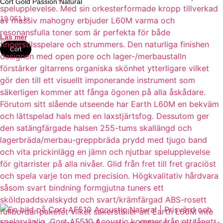
Cort Gold Passion Natural
19 061
kr
Läs mer
Cort