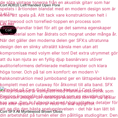
Cort AD810 Left Handed Open Pore
2 417
kr
Läs mer
Cort
Cort SFX All Myrtlewood Brown Gloss