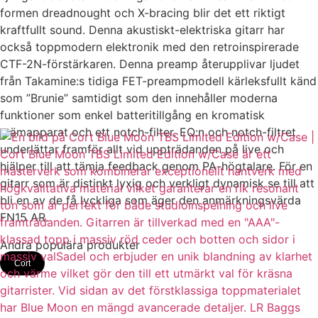
formen dreadnought och X-bracing blir det ett riktigt
kraftfullt sound. Denna akustiskt-elektriska gitarr har
också toppmodern elektronik med den retroinspirerade
CTF-2N-förstärkaren. Denna preamp återupplivar ljudet
från Takamine:s tidiga FET-preampmodell kärleksfullt känd
som ”Brunie” samtidigt som den innehåller moderna
funktioner som enkel batteritillgång en kromatisk
stämapparat och ett notch-filter. EQ:n och notch-filtret
underlättar framför allt vid uppträdanden på live och
hjälper till att tämja feedback genom PA-högtalare. För en
gitarr som är distinkt lyxig och verkligt dynamisk se till att
bli en av de få lyckliga som äger den anmärkningsvärda
FN15 AR.
Andra populära produkter
Cort