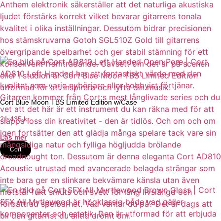
Cort Blue Moon TBS Limited Edition w/Case
21 435
kr
Läs mer
Cort