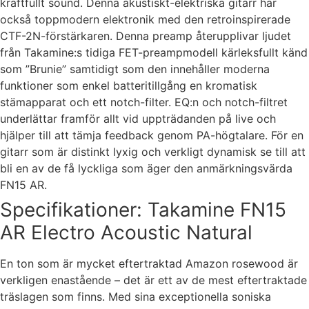
kraftfullt sound. Denna akustiskt-elektriska gitarr har
också toppmodern elektronik med den retroinspirerade
CTF-2N-förstärkaren. Denna preamp återupplivar ljudet
från Takamine:s tidiga FET-preampmodell kärleksfullt känd
som ”Brunie” samtidigt som den innehåller moderna
funktioner som enkel batteritillgång en kromatisk
stämapparat och ett notch-filter. EQ:n och notch-filtret
underlättar framför allt vid uppträdanden på live och
hjälper till att tämja feedback genom PA-högtalare. För en
gitarr som är distinkt lyxig och verkligt dynamisk se till att
bli en av de få lyckliga som äger den anmärkningsvärda
FN15 AR.
Specifikationer: Takamine FN15
AR Electro Acoustic Natural
En ton som är mycket eftertraktad Amazon rosewood är
verkligen enastående – det är ett av de mest eftertraktade
träslagen som finns. Med sina exceptionella soniska