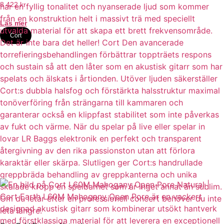
8 422
kr
Läs mer
Cort