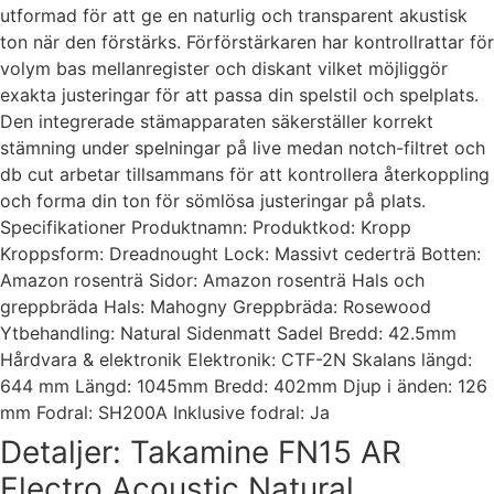
utformad för att ge en naturlig och transparent akustisk
ton när den förstärks. Förförstärkaren har kontrollrattar för
volym bas mellanregister och diskant vilket möjliggör
exakta justeringar för att passa din spelstil och spelplats.
Den integrerade stämapparaten säkerställer korrekt
stämning under spelningar på live medan notch-filtret och
db cut arbetar tillsammans för att kontrollera återkoppling
och forma din ton för sömlösa justeringar på plats.
Specifikationer Produktnamn: Produktkod: Kropp
Kroppsform: Dreadnought Lock: Massivt cederträ Botten:
Amazon rosenträ Sidor: Amazon rosenträ Hals och
greppbräda Hals: Mahogny Greppbräda: Rosewood
Ytbehandling: Natural Sidenmatt Sadel Bredd: 42.5mm
Hårdvara & elektronik Elektronik: CTF-2N Skalans längd:
644 mm Längd: 1045mm Bredd: 402mm Djup i änden: 126
mm Fodral: SH200A Inklusive fodral: Ja
Detaljer: Takamine FN15 AR
Electro Acoustic Natural