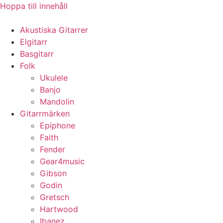
Hoppa till innehåll
Akustiska Gitarrer
Elgitarr
Basgitarr
Folk
Ukulele
Banjo
Mandolin
Gitarrmärken
Epiphone
Faith
Fender
Gear4music
Gibson
Godin
Gretsch
Hartwood
Ibanez