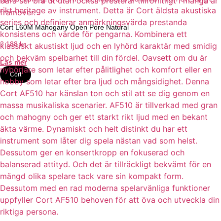
Cort L60M Mahogany Open Pore Natural
2 188
kr
Läs mer
Cort