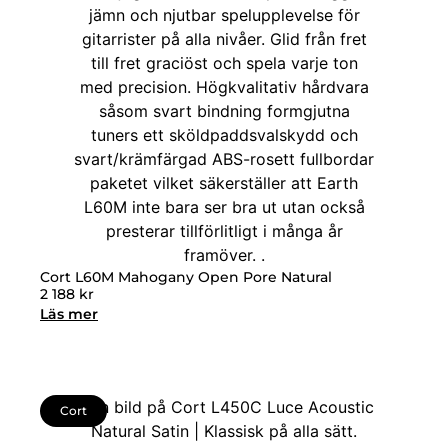
Cort L60M Mahogany Open Pore Natural
2 188
kr
Läs mer
Cort