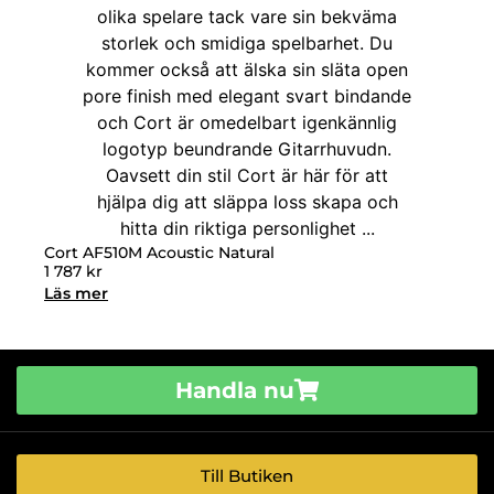
Cort AF510M Acoustic Natural
1 787
kr
Läs mer
Handla nu
Till Butiken