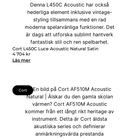
Cort L450C Luce Acoustic Natural Satin
4 704
kr
Läs mer
Cort