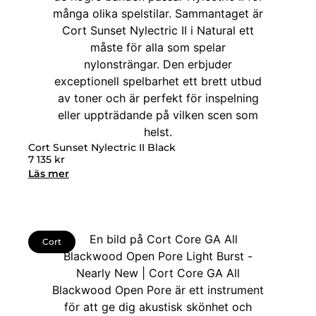
Cort Sunset Nylectric II Black
7 135
kr
Läs mer
Cort