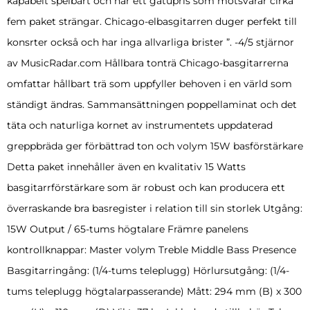
kapabelt spelbart och har ett gatupris som motsvarar cirka
fem paket strängar. Chicago-elbasgitarren duger perfekt till
konsrter också och har inga allvarliga brister ”. -4/5 stjärnor
av MusicRadar.com Hållbara tonträ Chicago-basgitarrerna
omfattar hållbart trä som uppfyller behoven i en värld som
ständigt ändras. Sammansättningen poppellaminat och det
täta och naturliga kornet av instrumentets uppdaterad
greppbräda ger förbättrad ton och volym 15W basförstärkare
Detta paket innehåller även en kvalitativ 15 Watts
basgitarrförstärkare som är robust och kan producera ett
överraskande bra basregister i relation till sin storlek Utgång:
15W Output / 65-tums högtalare Främre panelens
kontrollknappar: Master volym Treble Middle Bass Presence
Basgitarringång: (1/4-tums teleplugg) Hörlursutgång: (1/4-
tums teleplugg högtalarpasserande) Mått: 294 mm (B) x 300