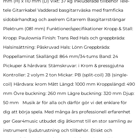
mm (H) x 110 mm (D) Vikt: 37 kg Inkluderade tillbehör Tele-
tele Gitarrkabel Vadderad basgitarrväska med framficka
sidobärhandtag och axelrem Gitarrem Basgitarrsträngar
Plektrum (081 mm) Funktioner/specifikationer Kropp & Stall:
Kropp: Paulownia Finish: Trans Red Hals och greppbräda:
Halsinsättning: Påskruvad Hals: Lönn Greppbräda:
Poppellaminat Skallängd: 864 mm/34-tums Band: 24
Pickuper & hårdvara: Stämskruvar: i Krom & pressgjutna
Kontroller: 2 volym 2 ton Mickar: PB (split-coil) JB (single-
coil) Hårdvara: krom Mått Längd: 1000 mm Kroppslängd: 490
mm Övre buckning: 260 mm Lägre buckning: 320 mm Djup:
50 mm Musik är för alla och därför gör vi det enklare för
dig att börja spela. Med många års professionell erfarenhet
ger Gear4music utbudet dig åtkomst till en stor samling av
instrument ljudutrustning och tillbehör. Etiskt och