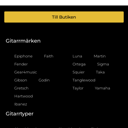
Till Butiken
Gitarrmärken
Epiphone
Faith
Luna
Martin
Fender
Ortega
Sigma
Gear4music
Squier
Taka
Gibson
Godin
Tanglewood
Gretsch
Taylor
Yamaha
Hartwood
Ibanez
Gitarrtyper