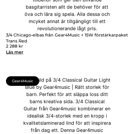
3/4 Chicago-elbas från Gear4Music + 15W förstärkarpaket
Trans Red
2 288
kr
Läs mer
Gear4Music