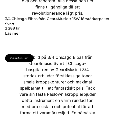
3/4 Chicago Elbas från Gear4Music + 15W förstärkarpaket
Svart
2 288
kr
Läs mer
Gear4Music