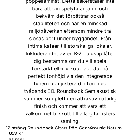
12-sträng Roundback Gitarr från Gear4music Natural
1 859
kr
Läs mer