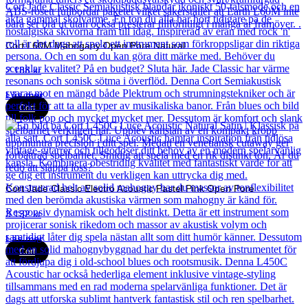
Cort L60M Mahogany Open Pore Natural
2 188
kr
Läs mer
Cort
Cort Jade Classic Electro Acoustic Pastel Pink Open Pore
3 132
kr
Läs mer
Cort