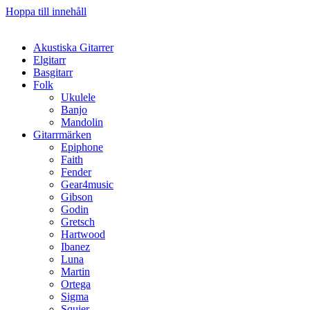
Hoppa till innehåll
Akustiska Gitarrer
Elgitarr
Basgitarr
Folk
Ukulele
Banjo
Mandolin
Gitarrmärken
Epiphone
Faith
Fender
Gear4music
Gibson
Godin
Gretsch
Hartwood
Ibanez
Luna
Martin
Ortega
Sigma
Squier