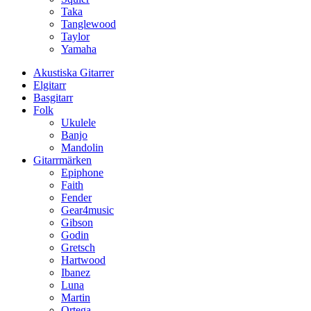
Taka
Tanglewood
Taylor
Yamaha
Akustiska Gitarrer
Elgitarr
Basgitarr
Folk
Ukulele
Banjo
Mandolin
Gitarrmärken
Epiphone
Faith
Fender
Gear4music
Gibson
Godin
Gretsch
Hartwood
Ibanez
Luna
Martin
Ortega