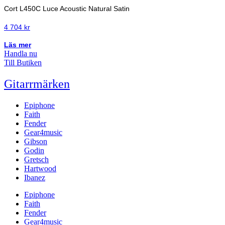
Cort L450C Luce Acoustic Natural Satin
4 704
kr
Läs mer
Handla nu
Till Butiken
Gitarrmärken
Epiphone
Faith
Fender
Gear4music
Gibson
Godin
Gretsch
Hartwood
Ibanez
Epiphone
Faith
Fender
Gear4music