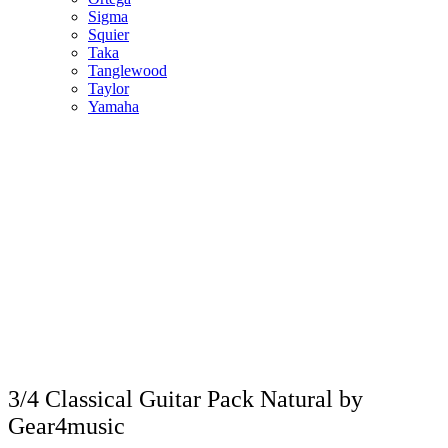
Sigma
Squier
Taka
Tanglewood
Taylor
Yamaha
3/4 Classical Guitar Pack Natural by
Gear4music