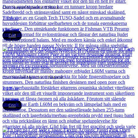
Cort Sunset Nylectric II Black
7 135
kr
Läs mer
Cort
Cort Sunset Nylectric II Natural
7 135
kr
Läs mer
Cort