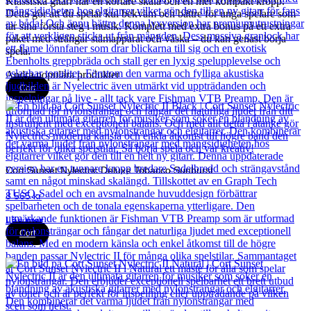
Klassiska gitarr har en kortare skala och en mer kompakt kropp.
Detta gör att du spelar kul bekväm och bättre för unga spelare som
tar sina första steg i musik. Komplett med extra bonus på ett extra
paket med strängar stämapparat och väska – du kan genast börja
spela.
Andra populära produkter
Cort
Cort Sunset Nylectric Deluxe Tobacco Sunburst
8 565
kr
Läs mer
Cort