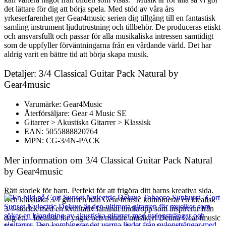
det lättare för dig att börja spela. Med stöd av våra års
yrkeserfarenhet ger Gear4music serien dig tillgång till en fantastisk
samling instrument ljudutrustning och tillbehör. De produceras etiskt
och ansvarsfullt och passar för alla musikaliska intressen samtidigt
som de uppfyller förväntningarna från en vårdande värld. Det har
aldrig varit en bättre tid att börja skapa musik.
Detaljer: 3/4 Classical Guitar Pack Natural by
Gear4music
Varumärke: Gear4Music
Återförsäljare: Gear 4 Music SE
Gitarrer > Akustiska Gitarrer > Klassisk
EAN: 5055888820764
MPN: CG-3/4N-PACK
Mer information om 3/4 Classical Guitar Pack Natural
by Gear4music
Rätt storlek för barn. Perfekt för att frigöra ditt barns kreativa sida.
Den klassiska 3/4 gitarren från Gear4music kombinerar en idealisk
3/4-storlek med en kvalitativ laminat lindkropp som inspirerar från
dag ett. Idealisk för yngre och mindre musiker! Denna Gear4music