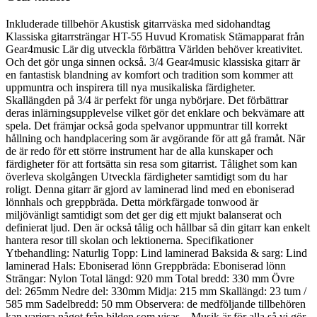
Inkluderade tillbehör Akustisk gitarrväska med sidohandtag
Klassiska gitarrsträngar HT-55 Huvud Kromatisk Stämapparat från
Gear4music Lär dig utveckla förbättra Världen behöver kreativitet.
Och det gör unga sinnen också. 3/4 Gear4music klassiska gitarr är
en fantastisk blandning av komfort och tradition som kommer att
uppmuntra och inspirera till nya musikaliska färdigheter.
Skallängden på 3/4 är perfekt för unga nybörjare. Det förbättrar
deras inlärningsupplevelse vilket gör det enklare och bekvämare att
spela. Det främjar också goda spelvanor uppmuntrar till korrekt
hållning och handplacering som är avgörande för att gå framåt. När
de är redo för ett större instrument har de alla kunskaper och
färdigheter för att fortsätta sin resa som gitarrist. Tålighet som kan
överleva skolgången Utveckla färdigheter samtidigt som du har
roligt. Denna gitarr är gjord av laminerad lind med en eboniserad
lönnhals och greppbräda. Detta mörkfärgade tonwood är
miljövänligt samtidigt som det ger dig ett mjukt balanserat och
definierat ljud. Den är också tålig och hållbar så din gitarr kan enkelt
hantera resor till skolan och lektionerna. Specifikationer
Ytbehandling: Naturlig Topp: Lind laminerad Baksida & sarg: Lind
laminerad Hals: Eboniserad lönn Greppbräda: Eboniserad lönn
Strängar: Nylon Total längd: 920 mm Total bredd: 330 mm Övre
del: 265mm Nedre del: 330mm Midja: 215 mm Skallängd: 23 tum /
585 mm Sadelbredd: 50 mm Observera: de medföljande tillbehören
kan variera något från bilden som visas. Musik är för alla så vi gör