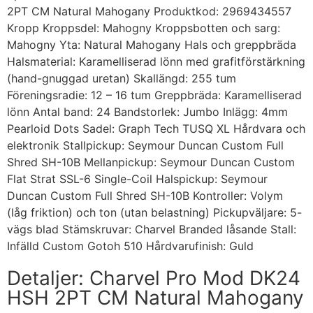
2PT CM Natural Mahogany Produktkod: 2969434557
Kropp Kroppsdel: Mahogny Kroppsbotten och sarg:
Mahogny Yta: Natural Mahogany Hals och greppbräda
Halsmaterial: Karamelliserad lönn med grafitförstärkning
(hand-gnuggad uretan) Skallängd: 255 tum
Föreningsradie: 12 – 16 tum Greppbräda: Karamelliserad
lönn Antal band: 24 Bandstorlek: Jumbo Inlägg: 4mm
Pearloid Dots Sadel: Graph Tech TUSQ XL Hårdvara och
elektronik Stallpickup: Seymour Duncan Custom Full
Shred SH-10B Mellanpickup: Seymour Duncan Custom
Flat Strat SSL-6 Single-Coil Halspickup: Seymour
Duncan Custom Full Shred SH-10B Kontroller: Volym
(låg friktion) och ton (utan belastning) Pickupväljare: 5-
vägs blad Stämskruvar: Charvel Branded låsande Stall:
Infälld Custom Gotoh 510 Hårdvarufinish: Guld
Detaljer: Charvel Pro Mod DK24
HSH 2PT CM Natural Mahogany