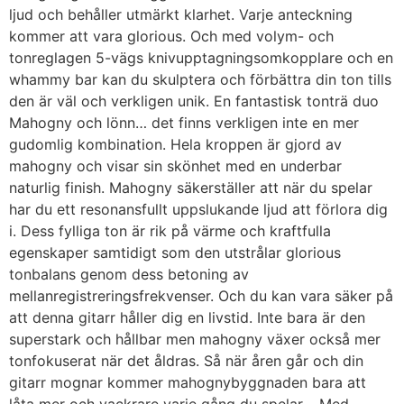
ljud och behåller utmärkt klarhet. Varje anteckning
kommer att vara glorious. Och med volym- och
tonreglagen 5-vägs knivupptagningsomkopplare och en
whammy bar kan du skulptera och förbättra din ton tills
den är väl och verkligen unik. En fantastisk tonträ duo
Mahogny och lönn… det finns verkligen inte en mer
gudomlig kombination. Hela kroppen är gjord av
mahogny och visar sin skönhet med en underbar
naturlig finish. Mahogny säkerställer att när du spelar
har du ett resonansfullt uppslukande ljud att förlora dig
i. Dess fylliga ton är rik på värme och kraftfulla
egenskaper samtidigt som den utstrålar glorious
tonbalans genom dess betoning av
mellanregistreringsfrekvenser. Och du kan vara säker på
att denna gitarr håller dig en livstid. Inte bara är den
superstark och hållbar men mahogny växer också mer
tonfokuserat när det åldras. Så när åren går och din
gitarr mognar kommer mahognybyggnaden bara att