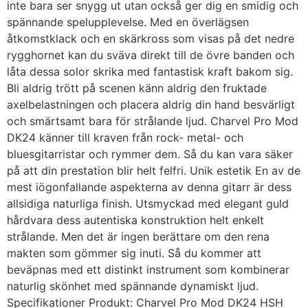
inte bara ser snygg ut utan också ger dig en smidig och
spännande spelupplevelse. Med en överlägsen
åtkomstklack och en skärkross som visas på det nedre
rygghornet kan du sväva direkt till de övre banden och
låta dessa solor skrika med fantastisk kraft bakom sig.
Bli aldrig trött på scenen känn aldrig den fruktade
axelbelastningen och placera aldrig din hand besvärligt
och smärtsamt bara för strålande ljud. Charvel Pro Mod
DK24 känner till kraven från rock- metal- och
bluesgitarristar och rymmer dem. Så du kan vara säker
på att din prestation blir helt felfri. Unik estetik En av de
mest iögonfallande aspekterna av denna gitarr är dess
allsidiga naturliga finish. Utsmyckad med elegant guld
hårdvara dess autentiska konstruktion helt enkelt
strålande. Men det är ingen berättare om den rena
makten som gömmer sig inuti. Så du kommer att
beväpnas med ett distinkt instrument som kombinerar
naturlig skönhet med spännande dynamiskt ljud.
Specifikationer Produkt: Charvel Pro Mod DK24 HSH