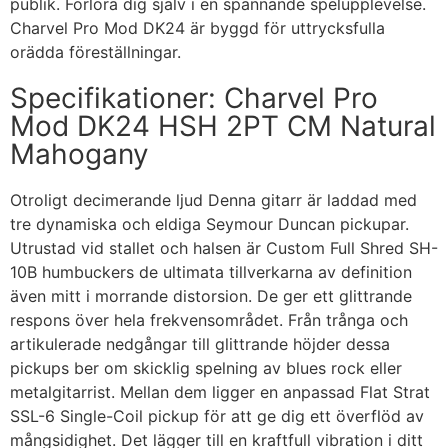
publik. Förlora dig själv i en spännande spelupplevelse.
Charvel Pro Mod DK24 är byggd för uttrycksfulla
orädda föreställningar.
Specifikationer: Charvel Pro
Mod DK24 HSH 2PT CM Natural
Mahogany
Otroligt decimerande ljud Denna gitarr är laddad med
tre dynamiska och eldiga Seymour Duncan pickupar.
Utrustad vid stallet och halsen är Custom Full Shred SH-
10B humbuckers de ultimata tillverkarna av definition
även mitt i morrande distorsion. De ger ett glittrande
respons över hela frekvensområdet. Från trånga och
artikulerade nedgångar till glittrande höjder dessa
pickups ber om skicklig spelning av blues rock eller
metalgitarrist. Mellan dem ligger en anpassad Flat Strat
SSL-6 Single-Coil pickup för att ge dig ett överflöd av
mångsidighet. Det lägger till en kraftfull vibration i ditt