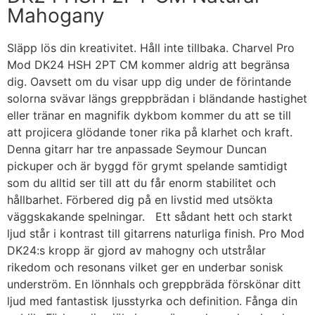
Mahogany
Släpp lös din kreativitet. Håll inte tillbaka. Charvel Pro
Mod DK24 HSH 2PT CM kommer aldrig att begränsa
dig. Oavsett om du visar upp dig under de förintande
solorna svävar längs greppbrädan i bländande hastighet
eller tränar en magnifik dykbom kommer du att se till
att projicera glödande toner rika på klarhet och kraft.
Denna gitarr har tre anpassade Seymour Duncan
pickuper och är byggd för grymt spelande samtidigt
som du alltid ser till att du får enorm stabilitet och
hållbarhet. Förbered dig på en livstid med utsökta
väggskakande spelningar. Ett sådant hett och starkt
ljud står i kontrast till gitarrens naturliga finish. Pro Mod
DK24:s kropp är gjord av mahogny och utstrålar
rikedom och resonans vilket ger en underbar sonisk
underström. En lönnhals och greppbräda förskönar ditt
ljud med fantastisk ljusstyrka och definition. Fånga din