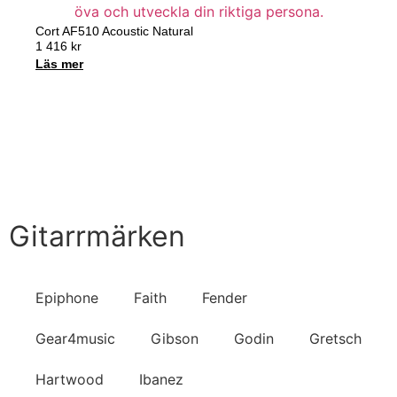
Cort AF510 Acoustic Natural
1 416
kr
Läs mer
Handla nu
Till Butiken
Gitarrmärken
Epiphone
Faith
Fender
Gear4music
Gibson
Godin
Gretsch
Hartwood
Ibanez