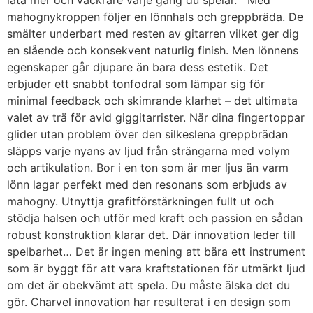
låta mer och vackrare varje gång du spelar. Med
mahognykroppen följer en lönnhals och greppbräda. De
smälter underbart med resten av gitarren vilket ger dig
en slående och konsekvent naturlig finish. Men lönnens
egenskaper går djupare än bara dess estetik. Det
erbjuder ett snabbt tonfodral som lämpar sig för
minimal feedback och skimrande klarhet – det ultimata
valet av trä för avid giggitarrister. När dina fingertoppar
glider utan problem över den silkeslena greppbrädan
släpps varje nyans av ljud från strängarna med volym
och artikulation. Bor i en ton som är mer ljus än varm
lönn lagar perfekt med den resonans som erbjuds av
mahogny. Utnyttja grafitförstärkningen fullt ut och
stödja halsen och utför med kraft och passion en sådan
robust konstruktion klarar det. Där innovation leder till
spelbarhet… Det är ingen mening att bära ett instrument
som är byggt för att vara kraftstationen för utmärkt ljud
om det är obekvämt att spela. Du måste älska det du
gör. Charvel innovation har resulterat i en design som