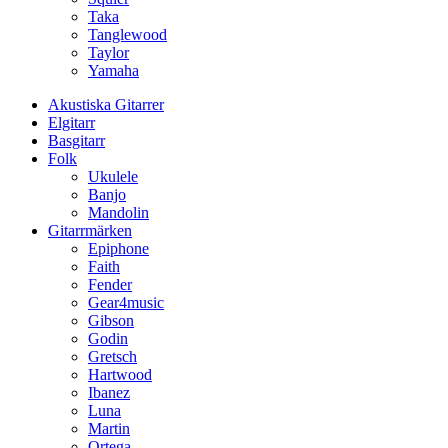
Taka
Tanglewood
Taylor
Yamaha
Akustiska Gitarrer
Elgitarr
Basgitarr
Folk
Ukulele
Banjo
Mandolin
Gitarrmärken
Epiphone
Faith
Fender
Gear4music
Gibson
Godin
Gretsch
Hartwood
Ibanez
Luna
Martin
Ortega