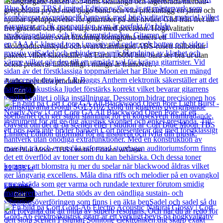
satängfärgade halsen 255-tums skallängd och lagerbräda/merbau-
greppbräda prydd med tjugo band och vita prickinlägg en jämn och
njutbar spelupplevelse för gitarrister på alla nivåer. Glid från fret till
fret graciöst och spela varje ton med precision. Högkvalitativ
hårdvara såsom svart bindning formgjutna tuners ett
sköldpaddsvalskydd och svart/krämfärgad ABS-rosett fullbordar
paketet vilket säkerställer att Earth L60M inte bara ser bra ut utan
också presterar tillförlitligt i många år framöver. .
Andra populära produkter
Cort
Cort Blue Moon TBS Limited Edition w/Case
21 435
kr
Läs mer
Cort