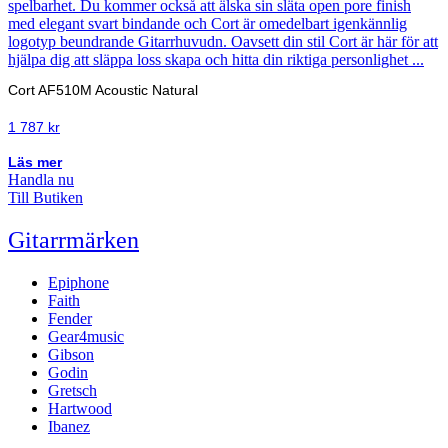
Cort AF510M Acoustic Natural
1 787
kr
Läs mer
Handla nu
Till Butiken
Gitarrmärken
Epiphone
Faith
Fender
Gear4music
Gibson
Godin
Gretsch
Hartwood
Ibanez