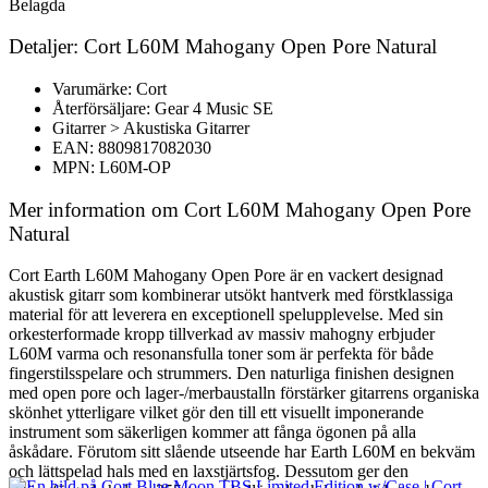
Belagda
Detaljer: Cort L60M Mahogany Open Pore Natural
Varumärke: Cort
Återförsäljare: Gear 4 Music SE
Gitarrer > Akustiska Gitarrer
EAN: 8809817082030
MPN: L60M-OP
Mer information om Cort L60M Mahogany Open Pore
Natural
Cort Earth L60M Mahogany Open Pore är en vackert designad
akustisk gitarr som kombinerar utsökt hantverk med förstklassiga
material för att leverera en exceptionell spelupplevelse. Med sin
orkesterformade kropp tillverkad av massiv mahogny erbjuder
L60M varma och resonansfulla toner som är perfekta för både
fingerstilsspelare och strummers. Den naturliga finishen designen
med open pore och lager-/merbaustalln förstärker gitarrens organiska
skönhet ytterligare vilket gör den till ett visuellt imponerande
instrument som säkerligen kommer att fånga ögonen på alla
åskådare. Förutom sitt slående utseende har Earth L60M en bekväm
och lättspelad hals med en laxstjärtsfog. Dessutom ger den