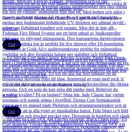
Cort Core GA All Blackwood Open Pore Light Burst - Nearly New
5 891
kr
Läs mer
Cort
Cort Gold-A6 Electro Acoustic Natural Glossy
9 280
kr
Läs mer
Cort