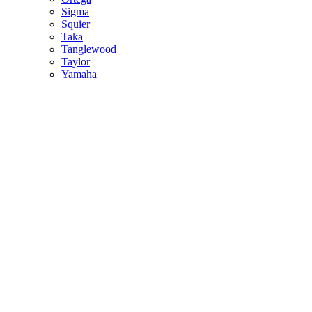
Sigma
Squier
Taka
Tanglewood
Taylor
Yamaha