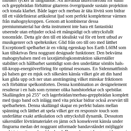
musiker tycker är fängslande. Att använda laurel/merbau för stalln
och greppbrädan förbättrar gitarrens övergripande sustain projektion
och tonala klarhet. Både lager och merbau är täta lövträ som bidrar
till ett väldefinierat artikulerat ljud som perfekt kompletterar värmen
från mahognykroppen. Genom att kombinerar dessa
premiummaterial har detta instrument inte bara ett fantastiskt
utseende utan erbjuder också ett mångsidigt och uttrycksfullt
tonområde. Detta gör den till ett idealiskt val för ett brett utbud av
musikgenrer och speltekniker. Glid från oro till oro med lätthet
Exceptionell spelbarhet är en viktig egenskap hos Earth L60M som
kan tillskrivas flera noggrant designade funktioner. Den bekväma
mahognyhalsen med en laxstjärtsfogkonstruktion säkerställer
stabilitet och hållbarhet samtidigt som den underlättar sömlös hals-
till-kropp-energiöverföring för optimal resonans. En Sidenmattfinish
på halsen ger en mjuk och silkeslen känsla vilket gör att din hand
kan glida upp och ner utan ansträngning vilket minskar friktionen
och förbättrar spelkomforten. Denna kombination av designelement
resulterar i en hals som rymmer olika handstorlekar och spelstilar.
Skallängden på 255″ och lagerbrädan/merbau-greppbrädan komplett
med tjugo band och inlägg med vita prickar bidrar också avsevärt till
spelbarheten. Denna skallängd skapar en perfekt balans mellan
spänning och lätthet att spela vilket ger en responsiv touch som
underlättar exakt artikulation och uttrycksfull dynamik. Dessutom
säkerställer lövträmaterialet en jämn och konsekvent känsla under
fingrarna medan det noggrant utformade bandavståndet möjliggör