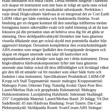
exakt intonation och enkla chord. Dessa element fungerar i harmoni
och skapar ett instrument som inte bara är roligt att spela utan också
inspirerar till kreativitet och musikaliskt utforskande. Perfektion i
varje detalj Högkvalitativ hårdvara är en integrerad del av Cort Earth
L60M vilket ger både estetiska och funktionella fördelar. Svart
bindning ger en elegant kontrast till den naturliga träfibrerna medan
formgjutna tuners säkerställer exakt och stabil trimning så att du kan
fokusera på din prestation utan att behöva oroa dig för att glida ur
stämning. Dess sköldpaddsvalskydd förstärker inte bara gitarrens
visuella tilltalande utan ger också skydd mot potentiella skador från
aggressivt klumpar. Dessutom kompletterar den svarta/krämfärgade
ABS-rosetten som omger ljudhålet den övergripande designen och
skapar ett elegant utseende som talar till hantverket och
uppmärksamheten på detaljer som lagts ner i detta instrument. Dessa
högkvalitativa hårdvarukomponenter lyfter inte bara gitarrens
utseende utan bidrar också till dess tillförlitlighet och livslängd vilket
gör den till ett utmärkt val för musiker som söker både form och
funktion i sina instrument. Specifikationer Produktkod: L60M-OP
Kropp och Stall Toppmaterial: massiv mahogny Kroppsmaterial:
Mahogny Form: Orkester Färg: Naturlig Avslut: Open Pore Bro:
Laurel/Merbau Hals och greppbräda Halsmaterial: Mahogny
Halskonstruktion: Laxstjärtsfog Halsfinish: Sidenmatt Skallängd:
255″ Greppbräda Material: Laurel/Merbau Band: 20 Inlägg: Vit Dot
Sadelbredd: 45 mm Hårdvara Bindning: Svart Tuners: Die-Cast
Plektrumskydd: Sköldpadda Rosett: Svart/Cream ABS Strängar: