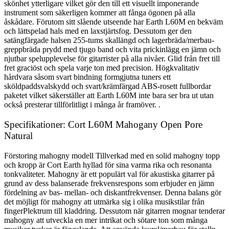
skönhet ytterligare vilket gör den till ett visuellt imponerande
instrument som säkerligen kommer att fånga ögonen på alla
åskådare. Förutom sitt slående utseende har Earth L60M en bekväm
och lättspelad hals med en laxstjärtsfog. Dessutom ger den
satängfärgade halsen 255-tums skallängd och lagerbräda/merbau-
greppbräda prydd med tjugo band och vita prickinlägg en jämn och
njutbar spelupplevelse för gitarrister på alla nivåer. Glid från fret till
fret graciöst och spela varje ton med precision. Högkvalitativ
hårdvara såsom svart bindning formgjutna tuners ett
sköldpaddsvalskydd och svart/krämfärgad ABS-rosett fullbordar
paketet vilket säkerställer att Earth L60M inte bara ser bra ut utan
också presterar tillförlitligt i många år framöver. .
Specifikationer: Cort L60M Mahogany Open Pore
Natural
Förstoring mahogny modell Tillverkad med en solid mahogny topp
och kropp är Cort Earth hyllad för sina varma rika och resonanta
tonkvaliteter. Mahogny är ett populärt val för akustiska gitarrer på
grund av dess balanserade frekvensrespons som erbjuder en jämn
fördelning av bas- mellan- och diskantfrekvenser. Denna balans gör
det möjligt för mahogny att utmärka sig i olika musikstilar från
fingerPlektrum till kladdring. Dessutom när gitarren mognar tenderar
mahogny att utveckla en mer intrikat och sötare ton som många