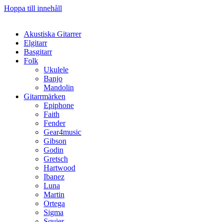
Hoppa till innehåll
Akustiska Gitarrer
Elgitarr
Basgitarr
Folk
Ukulele
Banjo
Mandolin
Gitarrmärken
Epiphone
Faith
Fender
Gear4music
Gibson
Godin
Gretsch
Hartwood
Ibanez
Luna
Martin
Ortega
Sigma
Squier