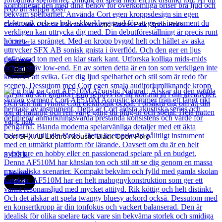
Cort Jade Classic Electro Acoustic Pastel Pink Open Pore
3 132
kr
Läs mer
Cort
Cort SFX AB Electro Acoustic Black Open Pore
3 418
kr
Läs mer
Cort