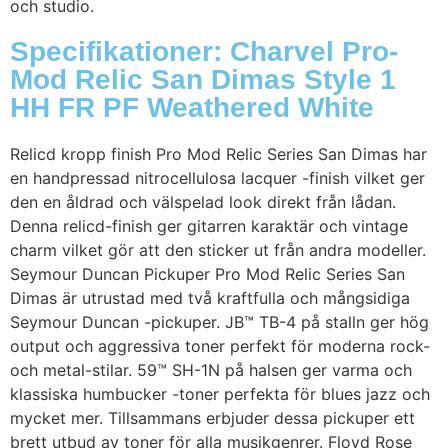
och studio.
Specifikationer: Charvel Pro-
Mod Relic San Dimas Style 1
HH FR PF Weathered White
Relicd kropp finish Pro Mod Relic Series San Dimas har
en handpressad nitrocellulosa lacquer -finish vilket ger
den en åldrad och välspelad look direkt från lådan.
Denna relicd-finish ger gitarren karaktär och vintage
charm vilket gör att den sticker ut från andra modeller.
Seymour Duncan Pickuper Pro Mod Relic Series San
Dimas är utrustad med två kraftfulla och mångsidiga
Seymour Duncan -pickuper. JB™ TB-4 på stalln ger hög
output och aggressiva toner perfekt för moderna rock-
och metal-stilar. 59™ SH-1N på halsen ger varma och
klassiska humbucker -toner perfekta för blues jazz och
mycket mer. Tillsammans erbjuder dessa pickuper ett
brett utbud av toner för alla musikgenrer. Floyd Rose