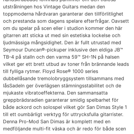
utstrålningen hos Vintage Guitars medan den
toppmoderna hårdvaran garanterar den tillförlitlighet
och prestanda som dagens spelare efterfrågar. Oavsett
om du spelar på scen eller i studion kommer den här
gitarren att sticka ut med sin estetiska lockelse och
ljudmässiga mångsidighet. Den är fullt utrustad med
Seymour Duncan®-pickuper inklusive den eldiga JB™
TB-4 på stalln och den varma 59™ SH-1N på halsen
vilket ger ett brett utbud av toner från brännande leads
till fylliga rytmer. Floyd Rose® 1000 series
dubbellåsande tremolobryggsystem tillsammans med
låsSadeln ger överlägsen stämningsstabilitet och de
mjukaste vibratoeffekterna. Den sammansatta
greppbrädsradien garanterar smidig spelbarhet för
både ackord och solospel vilket gör San Dimas Style 1
till ett oumbärligt verktyg för uttrycksfulla gitarrister.
Denna Pro-Mod San Dimas är komplett med en
medföljande multi-fit väska och är redo för både scen