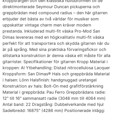
kroppsfärgen och den klassiska huvudformen till de
direktmonterade Seymour Duncan pickuperna och
greppbrädan med compound radius – den här gitarren
erbjuder det bästa av två världar för musiker som
uppskattar vintage charm men kräver modern
prestanda. Inkluderad multi-fit väska Pro-Mod San
Dimas levereras med en högkvalitativ multi-fit väska
perfekt för att transportera och skydda gitarren när du
är på språng. Med sina praktiska förvaringsfickor och
slitstarka konstruktion är denna väska ett måste för alla
gitarrister. Specifikationer för gitarren Kropp Material i
kroppen: Al Ytbehandling: Distad nitrocellulosa Lacquer
Kroppsform: San Dimas® Hals och greppbräda Material
i halsen: Lönn Halsfinish: handgnuggad uretangel
Konstruktion av hals: Bolt-On med grafitförstärkning
Material i greppbräda: Pau Ferro Greppbrädans radie:
12″ till 16″ sammansatt radie (3048 mm till 4064 mm)
Antal band: 22 Dragstång: Dubbelverkande med hjul
Sadelbredd: 16875″ (4286 mm) Positionerade inlägg: