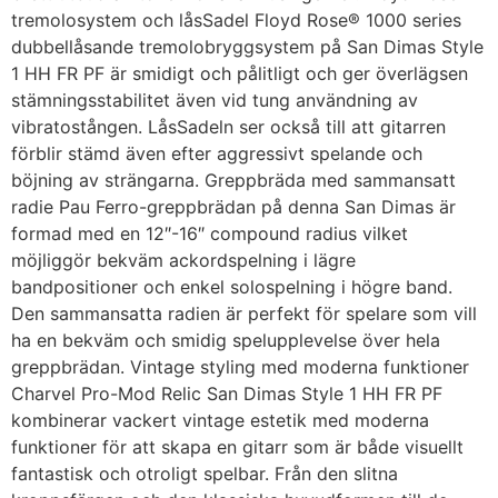
tremolosystem och låsSadel Floyd Rose® 1000 series
dubbellåsande tremolobryggsystem på San Dimas Style
1 HH FR PF är smidigt och pålitligt och ger överlägsen
stämningsstabilitet även vid tung användning av
vibratostången. LåsSadeln ser också till att gitarren
förblir stämd även efter aggressivt spelande och
böjning av strängarna. Greppbräda med sammansatt
radie Pau Ferro-greppbrädan på denna San Dimas är
formad med en 12″-16″ compound radius vilket
möjliggör bekväm ackordspelning i lägre
bandpositioner och enkel solospelning i högre band.
Den sammansatta radien är perfekt för spelare som vill
ha en bekväm och smidig spelupplevelse över hela
greppbrädan. Vintage styling med moderna funktioner
Charvel Pro-Mod Relic San Dimas Style 1 HH FR PF
kombinerar vackert vintage estetik med moderna
funktioner för att skapa en gitarr som är både visuellt
fantastisk och otroligt spelbar. Från den slitna