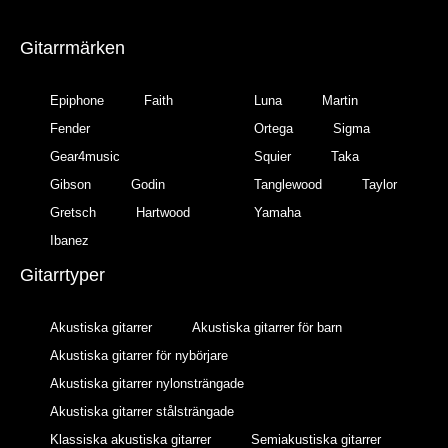
Gitarrmärken
Epiphone
Faith
Luna
Martin
Fender
Ortega
Sigma
Gear4music
Squier
Taka
Gibson
Godin
Tanglewood
Taylor
Gretsch
Hartwood
Yamaha
Ibanez
Gitarrtyper
Akustiska gitarrer
Akustiska gitarrer för barn
Akustiska gitarrer för nybörjare
Akustiska gitarrer nylonsträngade
Akustiska gitarrer stålsträngade
Klassiska akustiska gitarrer
Semiakustiska gitarrer