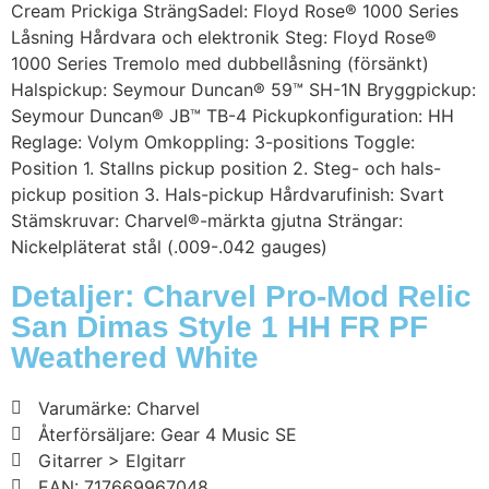
Cream Prickiga SträngSadel: Floyd Rose® 1000 Series
Låsning Hårdvara och elektronik Steg: Floyd Rose®
1000 Series Tremolo med dubbellåsning (försänkt)
Halspickup: Seymour Duncan® 59™ SH-1N Bryggpickup:
Seymour Duncan® JB™ TB-4 Pickupkonfiguration: HH
Reglage: Volym Omkoppling: 3-positions Toggle:
Position 1. Stallns pickup position 2. Steg- och hals-
pickup position 3. Hals-pickup Hårdvarufinish: Svart
Stämskruvar: Charvel®-märkta gjutna Strängar:
Nickelpläterat stål (.009-.042 gauges)
Detaljer: Charvel Pro-Mod Relic
San Dimas Style 1 HH FR PF
Weathered White
Varumärke: Charvel
Återförsäljare: Gear 4 Music SE
Gitarrer > Elgitarr
EAN: 717669967048