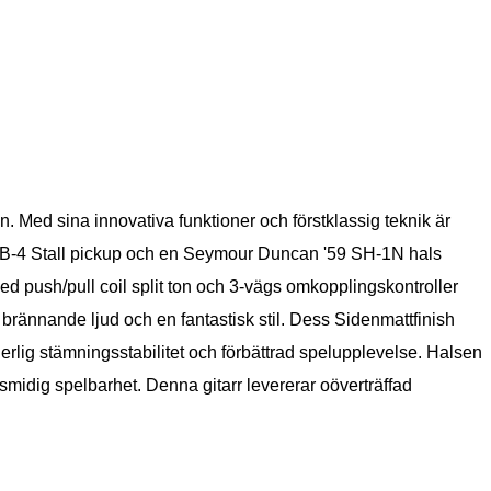
Med sina innovativa funktioner och förstklassig teknik är
 TB-4 Stall pickup och en Seymour Duncan '59 SH-1N hals
d push/pull coil split ton och 3-vägs omkopplingskontroller
 brännande ljud och en fantastisk stil. Dess Sidenmattfinish
rlig stämningsstabilitet och förbättrad spelupplevelse. Halsen
idig spelbarhet. Denna gitarr levererar oöverträffad