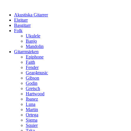
Hoppa
till
Akustiska Gitarrer
innehåll
Elgitarr
Basgitarr
Folk
Ukulele
Banjo
Mandolin
Gitarrmärken
Epiphone
Faith
Fender
Gear4music
Gibson
Godin
Gretsch
Hartwood
Ibanez
Luna
Martin
Ortega
Sigma
Squier
Taka