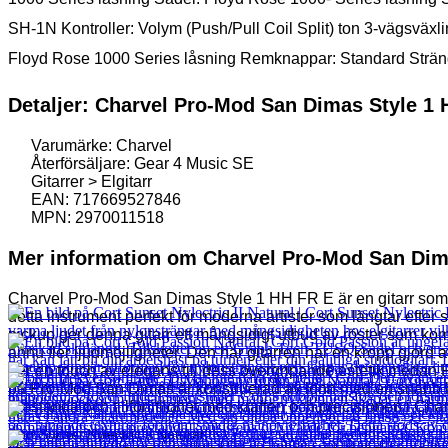
SH-1N Kontroller: Volym (Push/Pull Coil Split) ton 3-vägsväxl
Floyd Rose 1000 Series låsning Remknappar: Standard Strängar
Detaljer: Charvel Pro-Mod San Dimas Style 1
Varumärke: Charvel
Återförsäljare: Gear 4 Music SE
Gitarrer > Elgitarr
EAN: 717669527846
MPN: 2970011518
Mer information om Charvel Pro-Mod San Dim
Charvel Pro-Mod San Dimas Style 1 HH FR E är en gitarr som f
detta instrument perfekt för moderna artister som längtar e
pickup ger denna gitarr ett mångsidigt utbud av röster som ko
ännu fler ljudmöjligheter. Den här gitarren har en kropp gjord 
ger en touch av elegans till dess övergripande estetik medan 
på Pro-Mod San Dimas är konstruerad av lönn med en snabb hal
prestanda och tillförlitlighet med kraften och precisionen i Ch
Cort Sunset Nylectric II Natural