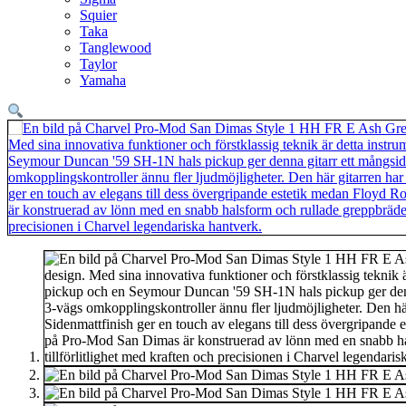
Squier
Taka
Tanglewood
Taylor
Yamaha