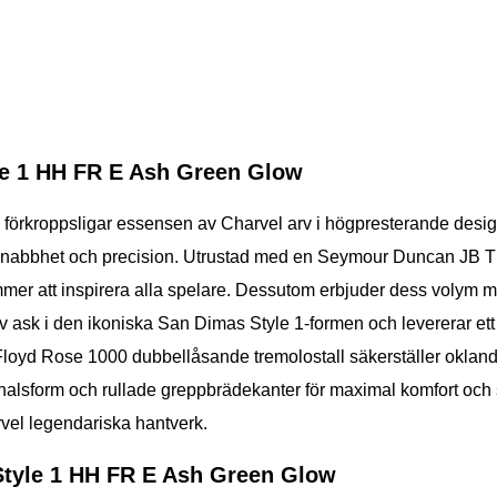
le 1 HH FR E Ash Green Glow
örkroppsligar essensen av Charvel arv i högpresterande design. 
fter snabbhet och precision. Utrustad med en Seymour Duncan JB
mmer att inspirera alla spelare. Dessutom erbjuder dess volym me
av ask i den ikoniska San Dimas Style 1-formen och levererar ett
Floyd Rose 1000 dubbellåsande tremolostall säkerställer oklande
sform och rullade greppbrädekanter för maximal komfort och sm
arvel legendariska hantverk.
Style 1 HH FR E Ash Green Glow