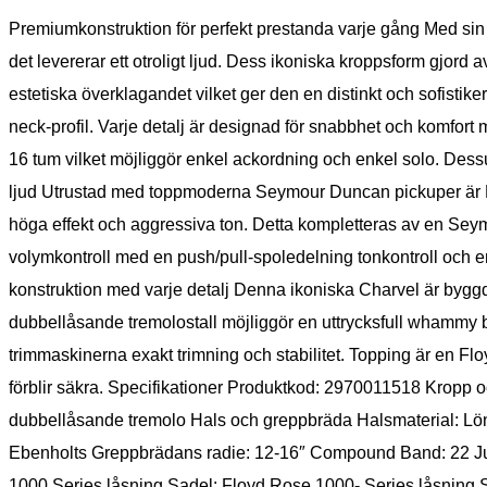
Premiumkonstruktion för perfekt prestanda varje gång Med sin 
det levererar ett otroligt ljud. Dess ikoniska kroppsform gjor
estetiska överklagandet vilket ger den en distinkt och sofist
neck-profil. Varje detalj är designad för snabbhet och komfo
16 tum vilket möjliggör enkel ackordning och enkel solo. Des
ljud Utrustad med toppmoderna Seymour Duncan pickuper är Pr
höga effekt och aggressiva ton. Detta kompletteras av en Sey
volymkontroll med en push/pull-spoledelning tonkontroll och en
konstruktion med varje detalj Denna ikoniska Charvel är byggd 
dubbellåsande tremolostall möjliggör en uttrycksfull whammy
trimmaskinerna exakt trimning och stabilitet. Topping är en Flo
förblir säkra. Specifikationer Produktkod: 2970011518 Kropp 
dubbellåsande tremolo Hals och greppbräda Halsmaterial: Lö
Ebenholts Greppbrädans radie: 12-16″ Compound Band: 22 Jum
1000 Series låsning Sadel: Floyd Rose 1000- Series låsning