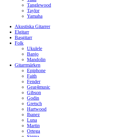
Tanglewood
Taylor
Yamaha
Akustiska Gitarrer
Elgitarr
Basgitarr
Folk
Ukulele
Banjo
Mandolin
Gitarrmärken
Epiphone
Faith
Fender
Gear4music
Gibson
Godin
Gretsch
Hartwood
Ibanez
Luna
Martin
Ortega
Sigma