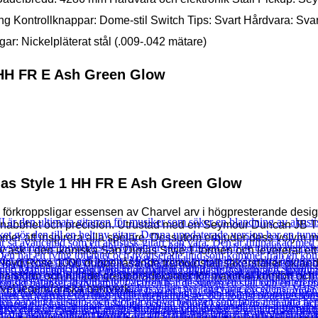
ing Kontrollknappar: Dome-stil Switch Tips: Svart Hårdvara: Sv
: Nickelpläterat stål (.009-.042 mätare)
 HH FR E Ash Green Glow
as Style 1 HH FR E Ash Green Glow
örkroppsligar essensen av Charvel arv i högpresterande design. 
fter snabbhet och precision. Utrustad med en Seymour Duncan JB
mmer att inspirera alla spelare. Dessutom erbjuder dess volym me
av ask i den ikoniska San Dimas Style 1-formen och levererar ett
Floyd Rose 1000 dubbellåsande tremolostall säkerställer oklande
sform och rullade greppbrädekanter för maximal komfort och sm
arvel legendariska hantverk.