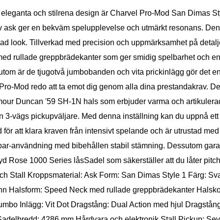
eleganta och stilrena design är Charvel Pro-Mod San Dimas Style
d av ask ger en bekväm spelupplevelse och utmärkt resonans. Denn
ikerad look. Tillverkad med precision och uppmärksamhet på deta
rt med rullade greppbrädekanter som ger smidig spelbarhet och
sutom är de tjugotvå jumbobanden och vita prickinlägg gör det 
o-Mod redo att ta emot dig genom alla dina prestandakrav. De
mour Duncan '59 SH-1N hals som erbjuder varma och artikulerade
 3-vägs pickupväljare. Med denna inställning kan du uppnå ett br
för att klara kraven från intensivt spelande och är utrustad me
 bar-användning med bibehållen stabil stämning. Dessutom gar
yd Rose 1000 Series låsSadel som säkerställer att du låter pitch
och Stall Kroppsmaterial: Ask Form: San Dimas Style 1 Färg: Sv
nn Halsform: Speed Neck med rullade greppbrädekanter Halskon
bo Inlägg: Vit Dot Dragstång: Dual Action med hjul Dragstång
 Sadelbredd: 4286 mm Hårdvara och elektronik Stall Pickup: 