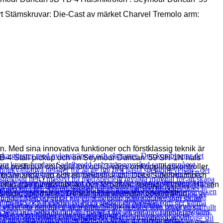
art Stämskruvar: Die-Cast av märket Charvel Tremolo arm:
Med sina innovativa funktioner och förstklassig teknik är
 TB-4 Stall pickup och en Seymour Duncan '59 SH-1N hals
d push/pull coil split ton och 3-vägs omkopplingskontroller
 brännande ljud och en fantastisk stil. Dess Sidenmattfinish
rlig stämningsstabilitet och förbättrad spelupplevelse. Halsen
idig spelbarhet. Denna gitarr levererar oöverträffad