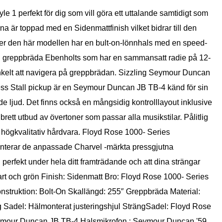
 1 perfekt för dig som vill göra ett uttalande samtidigt som
a är toppad med en Sidenmattfinish vilket bidrar till den
ljer den här modellen har en bult-on-lönnhals med en speed-
 en greppbräda Ebenholts som har en sammansatt radie på 12-
enkelt att navigera på greppbrädan. Sizzling Seymour Duncan
ss Stall pickup är en Seymour Duncan JB TB-4 känd för sin
 ljud. Det finns också en mångsidig kontrolllayout inklusive
ett utbud av övertoner som passar alla musikstilar. Pålitlig
d högkvalitativ hårdvara. Floyd Rose 1000- Series
anterar de anpassade Charvel -märkta pressgjutna
 perfekt under hela ditt framträdande och att dina strängar
art och grön Finish: Sidenmatt Bro: Floyd Rose 1000- Series
struktion: Bolt-On Skallängd: 255″ Greppbräda Material:
 Sadel: Hälmonterat justeringshjul SträngSadel: Floyd Rose
Seymour Duncan JB TB-4 Halsmikrofon : Seymour Duncan '59