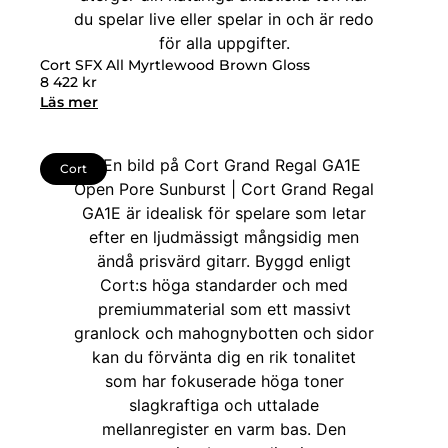
Cort SFX All Myrtlewood Brown Gloss
8 422
kr
Läs mer
Cort