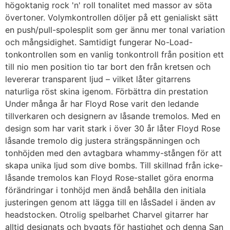
högoktanig rock 'n' roll tonalitet med massor av söta
övertoner. Volymkontrollen döljer på ett genialiskt sätt
en push/pull-spolesplit som ger ännu mer tonal variation
och mångsidighet. Samtidigt fungerar No-Load-
tonkontrollen som en vanlig tonkontroll från position ett
till nio men position tio tar bort den från kretsen och
levererar transparent ljud – vilket låter gitarrens
naturliga röst skina igenom. Förbättra din prestation
Under många år har Floyd Rose varit den ledande
tillverkaren och designern av låsande tremolos. Med en
design som har varit stark i över 30 år låter Floyd Rose
låsande tremolo dig justera strängspänningen och
tonhöjden med den avtagbara whammy-stången för att
skapa unika ljud som dive bombs. Till skillnad från icke-
låsande tremolos kan Floyd Rose-stallet göra enorma
förändringar i tonhöjd men ändå behålla den initiala
justeringen genom att lägga till en låsSadel i änden av
headstocken. Otrolig spelbarhet Charvel gitarrer har
alltid designats och byggts för hastighet och denna San