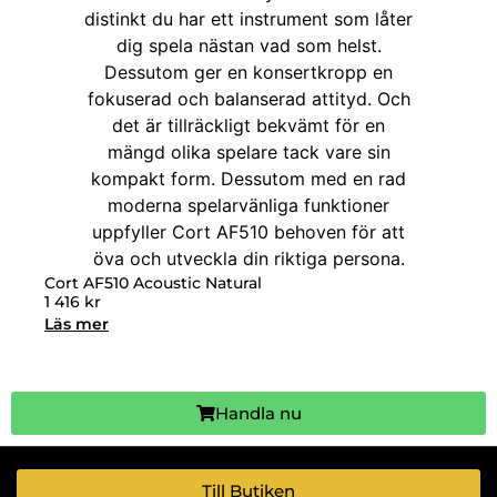
Cort AF510 Acoustic Natural
1 416
kr
Läs mer
Handla nu
Till Butiken