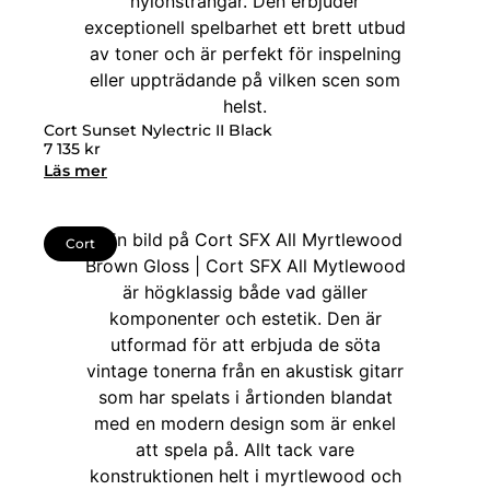
Cort Sunset Nylectric II Black
7 135
kr
Läs mer
Cort