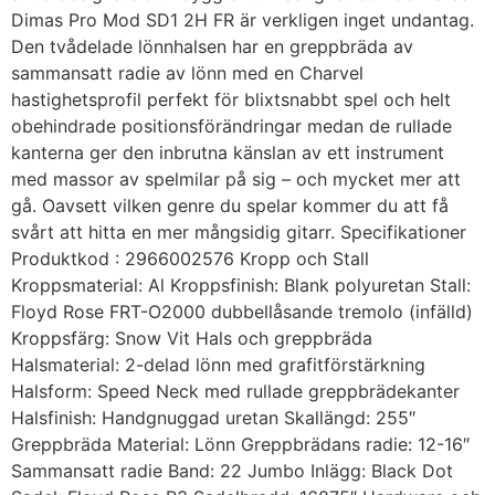
Dimas Pro Mod SD1 2H FR är verkligen inget undantag.
Den tvådelade lönnhalsen har en greppbräda av
sammansatt radie av lönn med en Charvel
hastighetsprofil perfekt för blixtsnabbt spel och helt
obehindrade positionsförändringar medan de rullade
kanterna ger den inbrutna känslan av ett instrument
med massor av spelmilar på sig – och mycket mer att
gå. Oavsett vilken genre du spelar kommer du att få
svårt att hitta en mer mångsidig gitarr. Specifikationer
Produktkod : 2966002576 Kropp och Stall
Kroppsmaterial: Al Kroppsfinish: Blank polyuretan Stall:
Floyd Rose FRT-O2000 dubbellåsande tremolo (infälld)
Kroppsfärg: Snow Vit Hals och greppbräda
Halsmaterial: 2-delad lönn med grafitförstärkning
Halsform: Speed Neck med rullade greppbrädekanter
Halsfinish: Handgnuggad uretan Skallängd: 255″
Greppbräda Material: Lönn Greppbrädans radie: 12-16″
Sammansatt radie Band: 22 Jumbo Inlägg: Black Dot