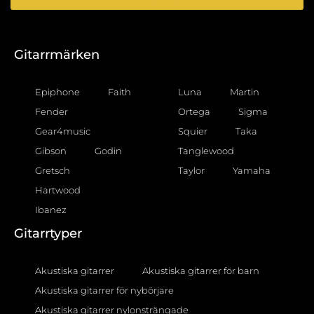
Gitarrmärken
Epiphone
Faith
Luna
Martin
Fender
Ortega
Sigma
Gear4music
Squier
Taka
Gibson
Godin
Tanglewood
Gretsch
Taylor
Yamaha
Hartwood
Ibanez
Gitarrtyper
Akustiska gitarrer
Akustiska gitarrer för barn
Akustiska gitarrer för nybörjare
Akustiska gitarrer nylonsträngade