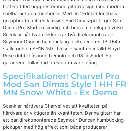
hett-rodded högpresterande gitarrdesign med modern
spelbarhet och funktioner. Med en 2-delad lönnhals
greppbräda och en klassisk San Dimas-profil ger San
Dimas Pro Mod en smidig och bekväm spelupplevelse.
Scenklar hårdvara inkluderar två direktmonterade
Seymour Duncan humbucking pickuper – en JB TB4 i
stalln och en SH1N '59 i halsn – samt en infälld Floyd
Rose dubbellåsande tremolo och R3 låsSadel. En
garanterat fulländad prestation varje gång.
Specifikationer: Charvel Pro
Mod San Dimas Style 1 HH FR
MN Snow White - Ex Demo
Scenklar hårdvara Charvel vet att kvaliteten på
hårdvara är viktigare än kvantiteten. Denna gitarr har
ett par direktmonterade Seymour Duncan humbucking-
pickuper med hög effekt som båda producerar