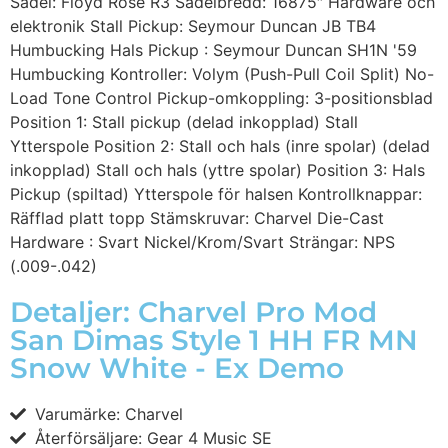
Sadel: Floyd Rose R3 Sadelbredd: 16875″ Hardware och
elektronik Stall Pickup: Seymour Duncan JB TB4
Humbucking Hals Pickup : Seymour Duncan SH1N '59
Humbucking Kontroller: Volym (Push-Pull Coil Split) No-
Load Tone Control Pickup-omkoppling: 3-positionsblad
Position 1: Stall pickup (delad inkopplad) Stall
Ytterspole Position 2: Stall och hals (inre spolar) (delad
inkopplad) Stall och hals (yttre spolar) Position 3: Hals
Pickup (spiltad) Ytterspole för halsen Kontrollknappar:
Räfflad platt topp Stämskruvar: Charvel Die-Cast
Hardware : Svart Nickel/Krom/Svart Strängar: NPS
(.009-.042)
Detaljer: Charvel Pro Mod
San Dimas Style 1 HH FR MN
Snow White - Ex Demo
Varumärke: Charvel
Återförsäljare: Gear 4 Music SE