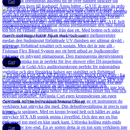
Cort
Cort Grand Regal GA1E Open Pore Sunburst
3 575
kr
Läs mer
Cort
Cort Gold-A6 Electro Acoustic Natural Glossy
9 280
kr
Läs mer
Cort