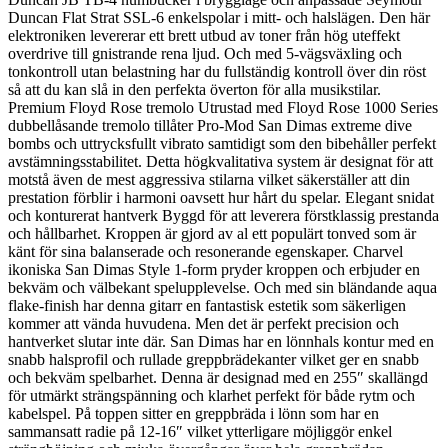
Duncan Flat Strat SSL-6 enkelspolar i mitt- och halslägen. Den här
elektroniken levererar ett brett utbud av toner från hög uteffekt
overdrive till gnistrande rena ljud. Och med 5-vägsväxling och
tonkontroll utan belastning har du fullständig kontroll över din röst
så att du kan slå in den perfekta överton för alla musikstilar.
Premium Floyd Rose tremolo Utrustad med Floyd Rose 1000 Series
dubbellåsande tremolo tillåter Pro-Mod San Dimas extreme dive
bombs och uttrycksfullt vibrato samtidigt som den bibehåller perfekt
avstämningsstabilitet. Detta högkvalitativa system är designat för att
motstå även de mest aggressiva stilarna vilket säkerställer att din
prestation förblir i harmoni oavsett hur hårt du spelar. Elegant snidat
och konturerat hantverk Byggd för att leverera förstklassig prestanda
och hållbarhet. Kroppen är gjord av al ett populärt tonved som är
känt för sina balanserade och resonerande egenskaper. Charvel
ikoniska San Dimas Style 1-form pryder kroppen och erbjuder en
bekväm och välbekant spelupplevelse. Och med sin bländande aqua
flake-finish har denna gitarr en fantastisk estetik som säkerligen
kommer att vända huvudena. Men det är perfekt precision och
hantverket slutar inte där. San Dimas har en lönnhals kontur med en
snabb halsprofil och rullade greppbrädekanter vilket ger en snabb
och bekväm spelbarhet. Denna är designad med en 255″ skallängd
för utmärkt strängspänning och klarhet perfekt för både rytm och
kabelspel. På toppen sitter en greppbräda i lönn som har en
sammansatt radie på 12-16″ vilket ytterligare möjliggör enkel