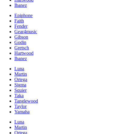
Ibanez
Epiphone
Faith
Fender
Gear4music
Gibson
Godin
Gretsch
Hartwood
Ibanez
Luna
Martin
Ortega
Sigma
Squier
Taka
Tanglewood
Taylor
Yamaha
Luna
Martin
Ortega