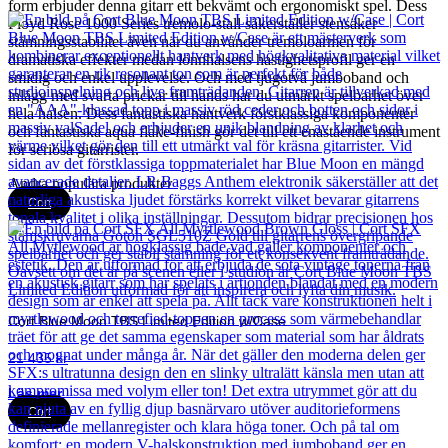
form erbjuder denna gitarr ett bekvämt och ergonomiskt spel. Dess
Floyd Rose 1000 Series tremolo-stall säkerställer stensäker
stämningsstabilitet även när du använder tremoloarmen för
dramatiska effekter medan lönnhalsens hastighetsprofil ger en
smidig och enkel upplevelse. Och med tjugotvå jumboband och
inlägg med svarta prickar till hands har du utmärkt spelbarhet över
hela halsen. Dess fantastiska hantverk förstklassiga komponenter
och fantastiska aqua flake-finish gör det till ett enastående instrument
för seriösa gitarrister.
Andra populära produkter
Cort
Cort Blue Moon TBS Limited Edition w/Case
21 435
kr
Läs mer
Cort