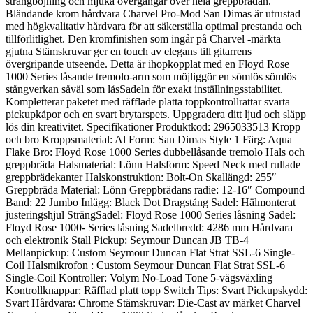
strängböjning och mjuka övergångar över hela greppbrädan.
Bländande krom hårdvara Charvel Pro-Mod San Dimas är utrustad
med högkvalitativ hårdvara för att säkerställa optimal prestanda och
tillförlitlighet. Den kromfinishen som ingår på Charvel -märkta
gjutna Stämskruvar ger en touch av elegans till gitarrens
övergripande utseende. Detta är ihopkopplat med en Floyd Rose
1000 Series låsande tremolo-arm som möjliggör en sömlös sömlös
stångverkan såväl som låsSadeln för exakt inställningsstabilitet.
Kompletterar paketet med räfflade platta toppkontrollrattar svarta
pickupkåpor och en svart brytarspets. Uppgradera ditt ljud och släpp
lös din kreativitet. Specifikationer Produktkod: 2965033513 Kropp
och bro Kroppsmaterial: Al Form: San Dimas Style 1 Färg: Aqua
Flake Bro: Floyd Rose 1000 Series dubbellåsande tremolo Hals och
greppbräda Halsmaterial: Lönn Halsform: Speed Neck med rullade
greppbrädekanter Halskonstruktion: Bolt-On Skallängd: 255″
Greppbräda Material: Lönn Greppbrädans radie: 12-16″ Compound
Band: 22 Jumbo Inlägg: Black Dot Dragstång Sadel: Hälmonterat
justeringshjul SträngSadel: Floyd Rose 1000 Series låsning Sadel:
Floyd Rose 1000- Series låsning Sadelbredd: 4286 mm Hårdvara
och elektronik Stall Pickup: Seymour Duncan JB TB-4
Mellanpickup: Custom Seymour Duncan Flat Strat SSL-6 Single-
Coil Halsmikrofon : Custom Seymour Duncan Flat Strat SSL-6
Single-Coil Kontroller: Volym No-Load Tone 5-vägsväxling
Kontrollknappar: Räfflad platt topp Switch Tips: Svart Pickupskydd:
Svart Hårdvara: Chrome Stämskruvar: Die-Cast av märket Charvel