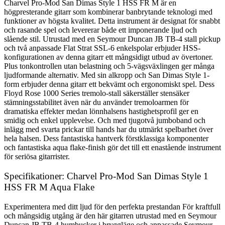
Charvel Pro-Mod San Dimas Style 1 HSS FR M är en
högpresterande gitarr som kombinerar banbrytande teknologi med
funktioner av högsta kvalitet. Detta instrument är designat för snabbt
och rasande spel och levererar både ett imponerande ljud och
slående stil. Utrustad med en Seymour Duncan JB TB-4 stall pickup
och två anpassade Flat Strat SSL-6 enkelspolar erbjuder HSS-
konfigurationen av denna gitarr ett mångsidigt utbud av övertoner.
Plus tonkontrollen utan belastning och 5-vägsväxlingen ger många
ljudformande alternativ. Med sin alkropp och San Dimas Style 1-
form erbjuder denna gitarr ett bekvämt och ergonomiskt spel. Dess
Floyd Rose 1000 Series tremolo-stall säkerställer stensäker
stämningsstabilitet även när du använder tremoloarmen för
dramatiska effekter medan lönnhalsens hastighetsprofil ger en
smidig och enkel upplevelse. Och med tjugotvå jumboband och
inlägg med svarta prickar till hands har du utmärkt spelbarhet över
hela halsen. Dess fantastiska hantverk förstklassiga komponenter
och fantastiska aqua flake-finish gör det till ett enastående instrument
för seriösa gitarrister.
Specifikationer: Charvel Pro-Mod San Dimas Style 1
HSS FR M Aqua Flake
Experimentera med ditt ljud för den perfekta prestandan För kraftfull
och mångsidig utgång är den här gitarren utrustad med en Seymour
Duncan JB TB-4 humbucker i bryggläge och anpassade Seymour