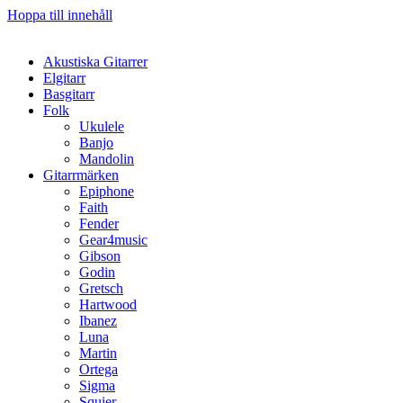
Hoppa till innehåll
Akustiska Gitarrer
Elgitarr
Basgitarr
Folk
Ukulele
Banjo
Mandolin
Gitarrmärken
Epiphone
Faith
Fender
Gear4music
Gibson
Godin
Gretsch
Hartwood
Ibanez
Luna
Martin
Ortega
Sigma
Squier