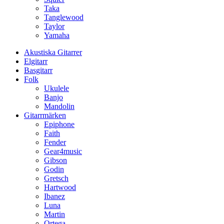
Taka
Tanglewood
Taylor
Yamaha
Akustiska Gitarrer
Elgitarr
Basgitarr
Folk
Ukulele
Banjo
Mandolin
Gitarrmärken
Epiphone
Faith
Fender
Gear4music
Gibson
Godin
Gretsch
Hartwood
Ibanez
Luna
Martin
Ortega