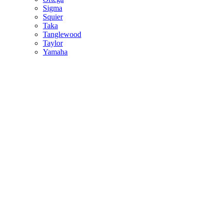
Sigma
Squier
Taka
Tanglewood
Taylor
Yamaha