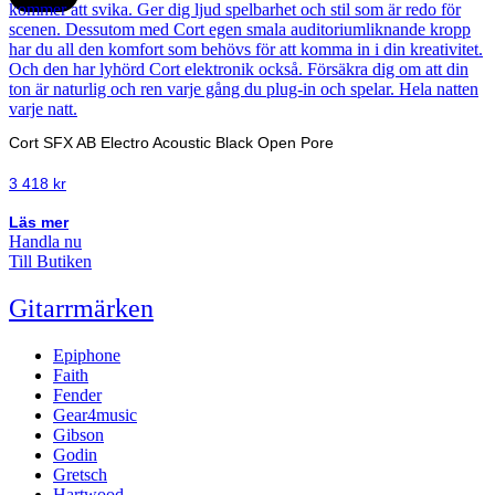
Cort SFX AB Electro Acoustic Black Open Pore
3 418
kr
Läs mer
Handla nu
Till Butiken
Gitarrmärken
Epiphone
Faith
Fender
Gear4music
Gibson
Godin
Gretsch
Hartwood