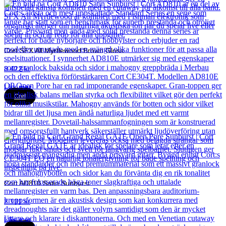
Cort SFX All Myrtlewood Brown Gloss
8 422
kr
Läs mer
Cort
Cort AD810 Satin Sunburst
2 131
kr
Läs mer