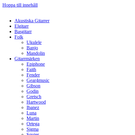
Hoppa till innehåll
Akustiska Gitarrer
Elgitarr
Basgitarr
Folk
Ukulele
Banjo
Mandolin
Gitarrmärken
Epiphone
Faith
Fender
Gear4music
Gibson
Godin
Gretsch
Hartwood
Ibanez
Luna
Martin
Ortega
Sigma
Squier