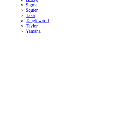
Sigma
Squier
Taka
Tanglewood
Taylor
Yamaha