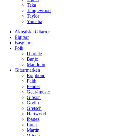
Taka
Tanglewood
Taylor
Yamaha
Akustiska Gitarrer
Elgitarr
Basgitarr
Folk
Ukulele
Banjo
Mandolin
Gitarrmärken
Epiphone
Faith
Fender
Gear4music
Gibson
Godin
Gretsch
Hartwood
Ibanez
Luna
Martin
Ortega