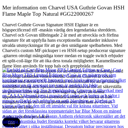
Mer information om Charvel USA Guthrie Govan HSH
Flame Maple Top Natural #GG22000267
Charvel Guthrie Govan Signature HSH Elgitarr är en
högspecificerad riff -maskin värdig den legendariska shreddern.
Charvel och Govan tillbringade 2 år med att utveckla och förfina
signature för att uppfylla hans exceptionella standarder inklusive
utvalda utsmyckningar för att ge den smidigaste spelbarheten. Med
Charvel:s custom MF-pickuper i en HSH-setup producerar signature
-gitarren otroligt mångsidiga toner medan en toggle switch erbjuder
ett split-coil-läge för att öka dess tonala möjligheter. Karamelliserad
flame lönn används för topp hals och greppbräda medan
Svartlindanvänds för kroppen för att erbjuda en lättviktsdesign med
en otroligt fantastisk visuell estetik. Gitarren Charvel är också
utrustad med deras USA-tillverkade tremolostall för att ge smidig
tonhöjdsväxling och Sperzel låsbara stämskruvar för att säkerställa
att gitarren håller sig stämd. Det säger sig självt att denna
uppdaterade Guthrie Govan-modell kommer att sticka ut från
mängden och ge en otrolig prestanda som alla fans av Govan
kommer att älska.
Andra populära produkter
Cort