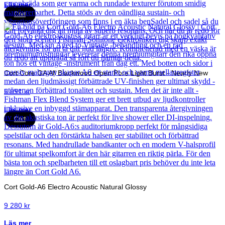
Läs mer
Cort
Cort Core GA All Blackwood Open Pore Light Burst - Nearly New
5 891
kr
Läs mer
Cort
Cort Gold-A6 Electro Acoustic Natural Glossy
9 280
kr
Läs mer