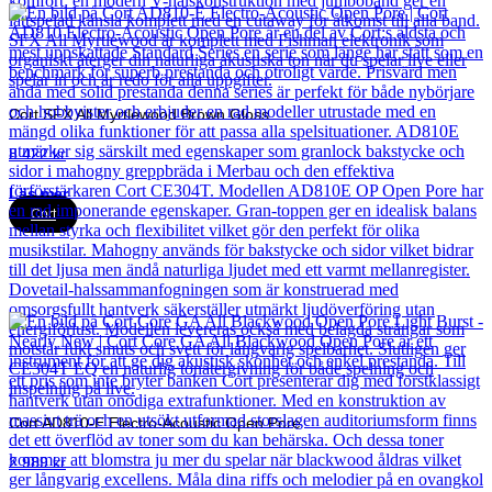
Cort SFX All Myrtlewood Brown Gloss
8 422
kr
Läs mer
Cort
Cort AD810-E Electro-Acoustic Open Pore
2 989
kr