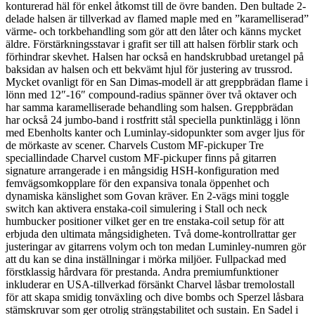
konturerad häl för enkel åtkomst till de övre banden. Den bultade 2-
delade halsen är tillverkad av flamed maple med en ”karamelliserad”
värme- och torkbehandling som gör att den låter och känns mycket
äldre. Förstärkningsstavar i grafit ser till att halsen förblir stark och
förhindrar skevhet. Halsen har också en handskrubbad uretangel på
baksidan av halsen och ett bekvämt hjul för justering av trussrod.
Mycket ovanligt för en San Dimas-modell är att greppbrädan flame i
lönn med 12″-16″ compound-radius spänner över två oktaver och
har samma karamelliserade behandling som halsen. Greppbrädan
har också 24 jumbo-band i rostfritt stål speciella punktinlägg i lönn
med Ebenholts kanter och Luminlay-sidopunkter som avger ljus för
de mörkaste av scener. Charvels Custom MF-pickuper Tre
speciallindade Charvel custom MF-pickuper finns på gitarren
signature arrangerade i en mångsidig HSH-konfiguration med
femvägsomkopplare för den expansiva tonala öppenhet och
dynamiska känslighet som Govan kräver. En 2-vägs mini toggle
switch kan aktivera enstaka-coil simulering i Stall och neck
humbucker positioner vilket ger en tre enstaka-coil setup för att
erbjuda den ultimata mångsidigheten. Två dome-kontrollrattar ger
justeringar av gitarrens volym och ton medan Luminley-numren gör
att du kan se dina inställningar i mörka miljöer. Fullpackad med
förstklassig hårdvara för prestanda. Andra premiumfunktioner
inkluderar en USA-tillverkad försänkt Charvel låsbar tremolostall
för att skapa smidig tonväxling och dive bombs och Sperzel låsbara
stämskruvar som ger otrolig strängstabilitet och sustain. En Sadel i