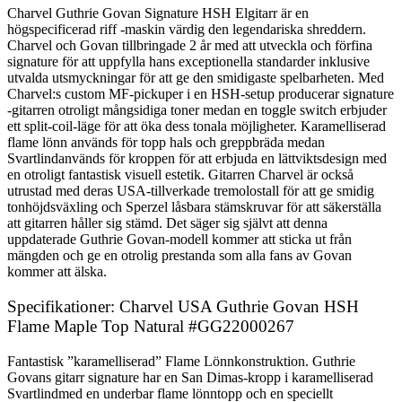
Charvel Guthrie Govan Signature HSH Elgitarr är en
högspecificerad riff -maskin värdig den legendariska shreddern.
Charvel och Govan tillbringade 2 år med att utveckla och förfina
signature för att uppfylla hans exceptionella standarder inklusive
utvalda utsmyckningar för att ge den smidigaste spelbarheten. Med
Charvel:s custom MF-pickuper i en HSH-setup producerar signature
-gitarren otroligt mångsidiga toner medan en toggle switch erbjuder
ett split-coil-läge för att öka dess tonala möjligheter. Karamelliserad
flame lönn används för topp hals och greppbräda medan
Svartlindanvänds för kroppen för att erbjuda en lättviktsdesign med
en otroligt fantastisk visuell estetik. Gitarren Charvel är också
utrustad med deras USA-tillverkade tremolostall för att ge smidig
tonhöjdsväxling och Sperzel låsbara stämskruvar för att säkerställa
att gitarren håller sig stämd. Det säger sig självt att denna
uppdaterade Guthrie Govan-modell kommer att sticka ut från
mängden och ge en otrolig prestanda som alla fans av Govan
kommer att älska.
Specifikationer: Charvel USA Guthrie Govan HSH
Flame Maple Top Natural #GG22000267
Fantastisk ”karamelliserad” Flame Lönnkonstruktion. Guthrie
Govans gitarr signature har en San Dimas-kropp i karamelliserad
Svartlindmed en underbar flame lönntopp och en speciellt