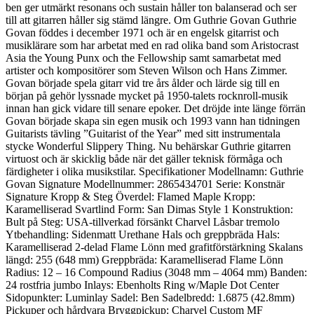
ben ger utmärkt resonans och sustain håller ton balanserad och ser
till att gitarren håller sig stämd längre. Om Guthrie Govan Guthrie
Govan föddes i december 1971 och är en engelsk gitarrist och
musiklärare som har arbetat med en rad olika band som Aristocrast
Asia the Young Punx och the Fellowship samt samarbetat med
artister och kompositörer som Steven Wilson och Hans Zimmer.
Govan började spela gitarr vid tre års ålder och lärde sig till en
början på gehör lyssnade mycket på 1950-talets rocknroll-musik
innan han gick vidare till senare epoker. Det dröjde inte länge förrän
Govan började skapa sin egen musik och 1993 vann han tidningen
Guitarists tävling ”Guitarist of the Year” med sitt instrumentala
stycke Wonderful Slippery Thing. Nu behärskar Guthrie gitarren
virtuost och är skicklig både när det gäller teknisk förmåga och
färdigheter i olika musikstilar. Specifikationer Modellnamn: Guthrie
Govan Signature Modellnummer: 2865434701 Serie: Konstnär
Signature Kropp & Steg Överdel: Flamed Maple Kropp:
Karamelliserad Svartlind Form: San Dimas Style 1 Konstruktion:
Bult på Steg: USA-tillverkad försänkt Charvel Låsbar tremolo
Ytbehandling: Sidenmatt Urethane Hals och greppbräda Hals:
Karamelliserad 2-delad Flame Lönn med grafitförstärkning Skalans
längd: 255 (648 mm) Greppbräda: Karamelliserad Flame Lönn
Radius: 12 – 16 Compound Radius (3048 mm – 4064 mm) Banden:
24 rostfria jumbo Inlays: Ebenholts Ring w/Maple Dot Center
Sidopunkter: Luminlay Sadel: Ben Sadelbredd: 1.6875 (42.8mm)
Pickuper och hårdvara Bryggpickup: Charvel Custom MF