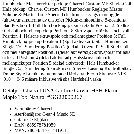
Humbucker Mellanregister pickup: Charvel Custom MF Single-Coil
Hals-pickup: Charvel Custom MF Humbucker Reglage: Master
Volume & Master Tone Speciell elektronik: 2-vägs minitoggle
(aktiverar simulering av enspole) Pickup-omkoppling: 5-positions
blad Position 1: Full Humbucking-pickup i stalln Position 2: Stallns
stud coil och mittenpickup Position 3: Skruvspolar för hals och stall
Position 4: Halsens skruvspole och mellanregister Position 5: Full
Humbucking-pickup Position 1 (Split aktiverad): Stall Humbucker
Single Coil Simulering Position 2 (delad aktiverad): Stall Stud Coil
och mellanregister Position 3 (delad aktiverad): Skruvspolar för hals
och stall Position 4 (delad aktiverad): Halsskruvspole och
mellanpickuper Position 5 (delad aktiverad): Hals Humbucker
Single Coil Simulering Stämskruvar: Sperzel Låsning Kontrollrattar:
Dome Style Luminlay numrerade Hårdvara: Krom Strängar: NPS
.010 – .046 mätare Inklusive vä ska Hardshell väska
Detaljer: Charvel USA Guthrie Govan HSH Flame
Maple Top Natural #GG22000267
Varumärke: Charvel
Återförsäljare: Gear 4 Music SE
Gitarrer > Elgitarr
EAN: 885978781959
MPN: 2865434701 #TBC1