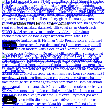
Cort Blue Moon TBS Limited Edition w/Case
21 435
kr
Läs mer
Cort
Cort Sunset Nylectric II Black
7 135
kr
Läs mer
Cort