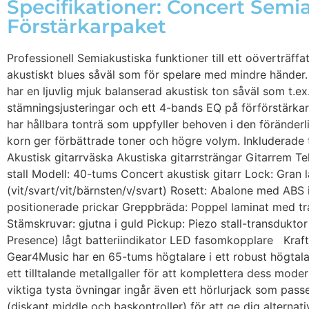
Specifikationer: Concert Semi
Förstärkarpaket
Professionell Semiakustiska funktioner till ett oöverträff
akustiskt blues såväl som för spelare med mindre händer. I
har en ljuvlig mjuk balanserad akustisk ton såväl som t.e
stämningsjusteringar och ett 4-bands EQ på förförstärkare
har hållbara tonträ som uppfyller behoven i den föränder
korn ger förbättrade toner och högre volym. Inkluderade 
Akustisk gitarrväska Akustiska gitarrsträngar Gitarrem T
stall Modell: 40-tums Concert akustisk gitarr Lock: Gra
(vit/svart/vit/bärnsten/v/svart) Rosett: Abalone med AB
positionerade prickar Greppbräda: Poppel laminat med t
Stämskruvar: gjutna i guld Pickup: Piezo stall-transdukt
Presence) lågt batteriindikator LED fasomkopplare Kraft
Gear4Music har en 65-tums högtalare i ett robust högtal
ett tilltalande metallgaller för att komplettera dess mode
viktiga tysta övningar ingår även ett hörlurjack som pas
(diskant middle och baskontroller) för att ge dig alternat