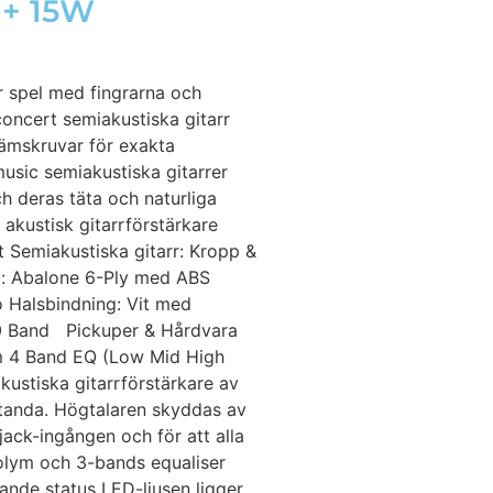
 + 15W
ör spel med fingrarna och
concert semiakustiska gitarr
tämskruvar för exakta
music semiakustiska gitarrer
h deras täta och naturliga
akustisk gitarrförstärkare
t Semiakustiska gitarr: Kropp &
ng: Abalone 6-Ply med ABS
o Halsbindning: Vit med
20 Band Pickuper & Hårdvara
lym 4 Band EQ (Low Mid High
ustiska gitarrförstärkare av
standa. Högtalaren skyddas av
jack-ingången och för att alla
volym och 3-bands equaliser
rande status LED-ljusen ligger