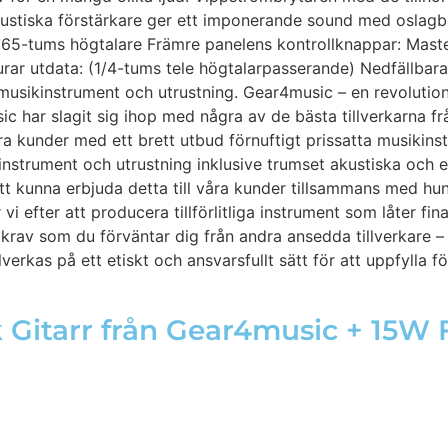
 akustiska förstärkare ger ett imponerande sound med oslagb
/ 65-tums högtalare Främre panelens kontrollknappar: Mast
urar utdata: (1/4-tums tele högtalarpasserande) Nedfällba
 musikinstrument och utrustning. Gear4music – en revolution
c har slagit sig ihop med några av de bästa tillverkarna frå
åra kunder med ett brett utbud förnuftigt prissatta musikin
instrument och utrustning inklusive trumset akustiska och e
att kunna erbjuda detta till våra kunder tillsammans med h
efter att producera tillförlitliga instrument som låter fina t
 krav som du förväntar dig från andra ansedda tillverkare –
erkas på ett etiskt och ansvarsfullt sätt för att uppfylla f
k Gitarr från Gear4music + 15W 