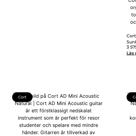
Cor
Sun
3 5
Läs
Cort
C