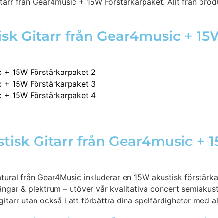
tarr från Gear4music + 15W Förstärkarpaket. Allt från pro
isk Gitarr från Gear4music + 1
tisk Gitarr från Gear4music + 
ural från Gear4Music inkluderar en 15W akustisk förstärka
gar & plektrum – utöver vår kvalitativa concert semiakusti
a gitarr utan också i att förbättra dina spelfärdigheter med a