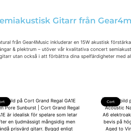
emiakustisk Gitarr från Gear4m
ural från Gear4Music inkluderar en 15W akustisk förstärka
gar & plektrum – utöver vår kvalitativa concert semiakusti
a gitarr utan också i att förbättra dina spelfärdigheter med a
ort
Cort