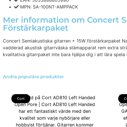
EAN: 5055888805990
MPN: SA-100NT-AMPPACK
Mer information om Concert S
Förstärkarpaket
Concert Semiakustiska gitarren + 15W förstärkarpaket Nat
vadderad akustisk gitarrväska stämapparat rem extra strän
kvalitativa gitarrpaket inte bara hjälpa dig i att lära spel
Andra populära produkter
Cort
C