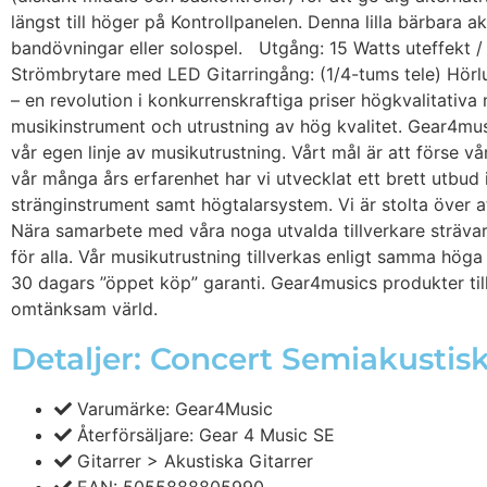
längst till höger på Kontrollpanelen. Denna lilla bärbara
bandövningar eller solospel. Utgång: 15 Watts uteffekt 
Strömbrytare med LED Gitarringång: (1/4-tums tele) Hörl
– en revolution i konkurrenskraftiga priser högkvalitativa
musikinstrument och utrustning av hög kvalitet. Gear4musi
vår egen linje av musikutrustning. Vårt mål är att förse v
vår många års erfarenhet har vi utvecklat ett brett utbud 
stränginstrument samt högtalarsystem. Vi är stolta över 
Nära samarbete med våra noga utvalda tillverkare strävar vi 
för alla. Vår musikutrustning tillverkas enligt samma höga
30 dagars ”öppet köp” garanti. Gear4musics produkter tillv
omtänksam värld.
Detaljer: Concert Semiakustis
Varumärke: Gear4Music
Återförsäljare: Gear 4 Music SE
Gitarrer > Akustiska Gitarrer