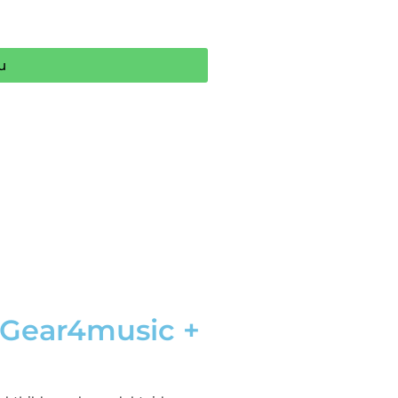
u
 Gear4music +