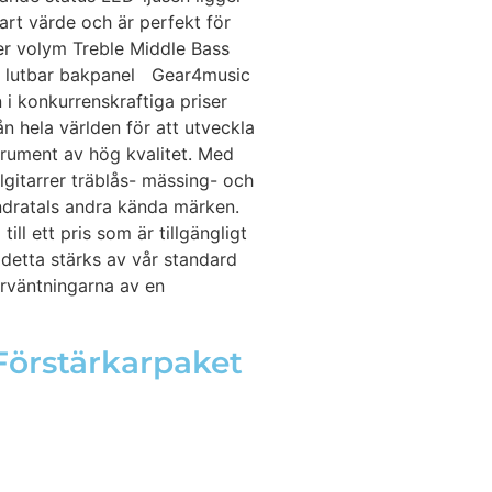
art värde och är perfekt för
er volym Treble Middle Bass
ra lutbar bakpanel Gear4music
 i konkurrenskraftiga priser
n hela världen för att utveckla
strument av hög kvalitet. Med
lgitarrer träblås- mässing- och
undratals andra kända märken.
ill ett pris som är tillgängligt
 detta stärks av vår standard
örväntningarna av en
Förstärkarpaket