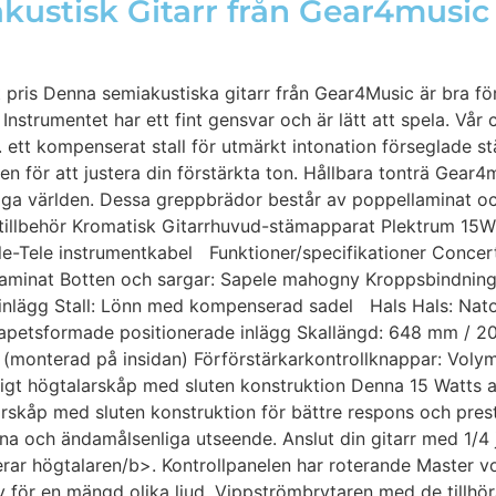
akustisk Gitarr från Gear4music
at pris Denna semiakustiska gitarr från Gear4Music är bra f
nstrumentet har ett fint gensvar och är lätt att spela. Vår 
x. ett kompenserat stall för utmärkt intonation förseglade s
n för att justera din förstärkta ton. Hållbara tonträ Gear4
liga världen. Dessa greppbrädor består av poppellaminat oc
tillbehör Kromatisk Gitarrhuvud-stämapparat Plektrum 15W 
ele-Tele instrumentkabel Funktioner/specifikationer Concer
n laminat Botten och sargar: Sapele mahogny Kroppsbindni
S inlägg Stall: Lönn med kompenserad sadel Hals Hals: Nat
rapetsformade positionerade inlägg Skallängd: 648 mm / 
or (monterad på insidan) Förförstärkarkontrollknappar: Vo
igt högtalarskåp med sluten konstruktion Denna 15 Watts ak
arskåp med sluten konstruktion för bättre respons och pre
rna och ändamålsenliga utseende. Anslut din gitarr med 1/4 
serar högtalaren/b>. Kontrollpanelen har roterande Master 
iv för en mängd olika ljud. Vippströmbrytaren med de tillhö