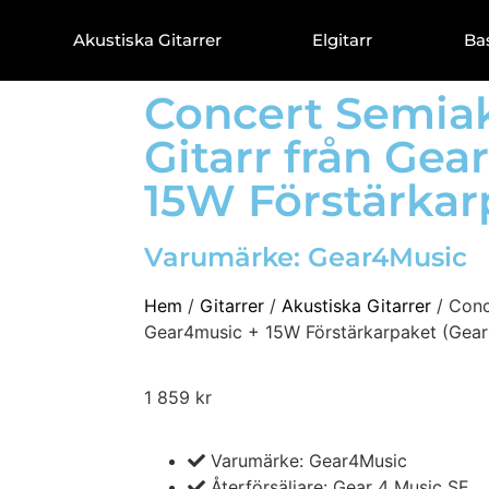
Akustiska Gitarrer
Elgitarr
Ba
Concert Semiak
Gitarr från Gea
15W Förstärkar
Varumärke:
Gear4Music
Hem
/
Gitarrer
/
Akustiska Gitarrer
/ Conc
Gear4music + 15W Förstärkarpaket (Gea
1 859
kr
Varumärke: Gear4Music
Återförsäljare: Gear 4 Music SE