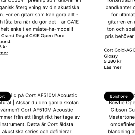
t Grand Regal GA1E Open Pore
burst
75
kr
Cort Gold-A6 E
 mer
Glossy
9 280
kr
Läs mer
ort
Epiphone