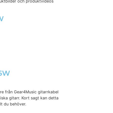
duktbilder och produktvideos
5W
15W
re från Gear4Music gitarrkabel
ska gitarr. Kort sagt kan detta
llt du behöver.