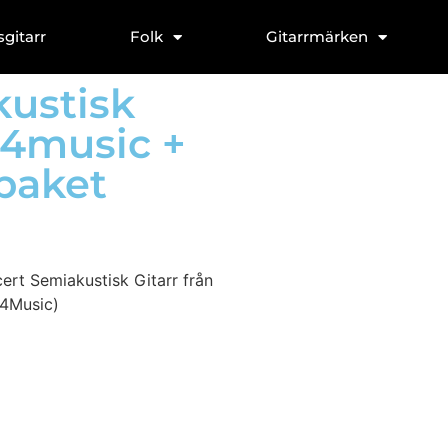
sgitarr
Folk
Gitarrmärken
ustisk
r4music +
paket
ert Semiakustisk Gitarr från
r4Music)