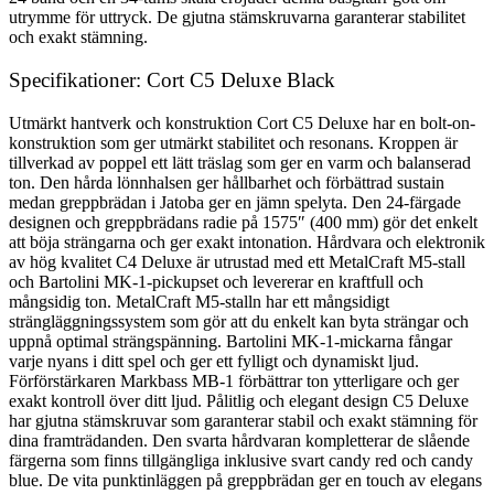
utrymme för uttryck. De gjutna stämskruvarna garanterar stabilitet
och exakt stämning.
Specifikationer: Cort C5 Deluxe Black
Utmärkt hantverk och konstruktion Cort C5 Deluxe har en bolt-on-
konstruktion som ger utmärkt stabilitet och resonans. Kroppen är
tillverkad av poppel ett lätt träslag som ger en varm och balanserad
ton. Den hårda lönnhalsen ger hållbarhet och förbättrad sustain
medan greppbrädan i Jatoba ger en jämn spelyta. Den 24-färgade
designen och greppbrädans radie på 1575″ (400 mm) gör det enkelt
att böja strängarna och ger exakt intonation. Hårdvara och elektronik
av hög kvalitet C4 Deluxe är utrustad med ett MetalCraft M5-stall
och Bartolini MK-1-pickupset och levererar en kraftfull och
mångsidig ton. MetalCraft M5-stalln har ett mångsidigt
strängläggningssystem som gör att du enkelt kan byta strängar och
uppnå optimal strängspänning. Bartolini MK-1-mickarna fångar
varje nyans i ditt spel och ger ett fylligt och dynamiskt ljud.
Förförstärkaren Markbass MB-1 förbättrar ton ytterligare och ger
exakt kontroll över ditt ljud. Pålitlig och elegant design C5 Deluxe
har gjutna stämskruvar som garanterar stabil och exakt stämning för
dina framträdanden. Den svarta hårdvaran kompletterar de slående
färgerna som finns tillgängliga inklusive svart candy red och candy
blue. De vita punktinläggen på greppbrädan ger en touch av elegans