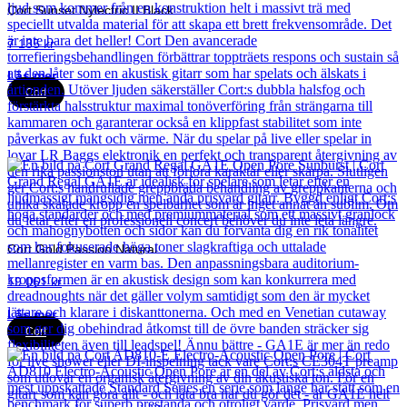
Cort Sunset Nylectric II Black
7 135
kr
Läs mer
Cort
Cort Gold Passion Natural
19 061
kr
Läs mer
Cort