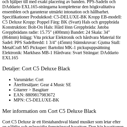
och hjälper till med exakt placering av banden. PPS-Sadeln och
DAddario EXL165-strängarna kompletterar den högkvalitativa
ensemblen och garanterar utmärkt intonation och hållbarhet.
Specifikationer Produktkod: C5-DELUXE-BK Kropp EB-modell:
C5 Deluxe Kropp: Poppel Färg: BK (Svart) Hals och greppbräda
Konstruktion: Bolt-On Hals: Hård lönn Greppbräda: Jatoba
Greppbrädans radie: 15.75″ (400mm) Bandet: 24 Skala: 34″
(864mm) Inlägg: Vita prickar Elektronik och hårdvara Material för
Sadel: PPS Sadelbredd: 1 3/4″ (45mm) Stämskruvar: Gjutna Stall:
MetalCraft M5 Pickuper: Bartolini MK-1 pickupuppsättning
Elektronik: Markbass MB-1 Hårdvara: Svart Strängar: DAddario
EXL165
Detaljer: Cort C5 Deluxe Black
Varumärke: Cort
Återförsäljare: Gear 4 Music SE
Gitarrer > Basgitarr
EAN: 8809817983672
MPN: C5-DELUXE-BK
Mer information om Cort C5 Deluxe Black
Cort C5 Deluxe är ett förstahandsval bland musiker som letar efter
en pålitlig och mångsidig femsträngad basgitarr. Den här basgitarren