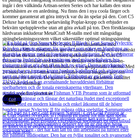
ingår i den välkända Artisan-serien Series och har kallats den stora
arbetshästen av en anledning. Nu finns den i nya coola färger och
kommer garanterat att göra intryck var du än spelar på den. Cort C5
Deluxe har en lätt och spelarvänlig Poplar-kropp och erbjuder en
bekväm spelupplevelse utan att göra avkall på ton. Den förstklassiga
hårdvaran inkluderar MetalCraft M-stalln med sitt mångsidiga
strängbelastningssystem vilket säkerställer optimal strängspänning
och resonans. Bartolinis MK-1-pickupset tillsammans med
Markbass MB-1-förstärkaren ger ett fantastiskt fylligt och dynamiskt
ljud så att du kan utforska ett brett spektrum av toner. Cort C5
Deluxe är tillverkad med känsla för detaljer och har en bolt-on-
konstruktion med en hård lönnhals och en greppbräda i Jatoba. Med
24 band och en 34-tums skala erbjuder denna basgitarr gott om
utrymme för uttryck. De gjutna stämskruvarna garanterar stabilitet
och exakt stämning.
Andra populära produkter
Cort