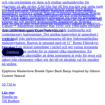
Cort L60M Mahogany Open Pore Natural
2 188
kr
Läs mer
Epiphone
Epiphone Mastertone Bowtie Open Back Banjo Inspired by Gibson
Custom Natural
10 710
kr
Läs mer
Handla nu
Till Butiken