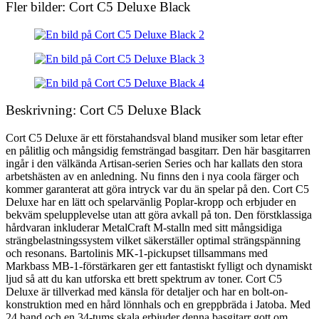
Fler bilder: Cort C5 Deluxe Black
Beskrivning: Cort C5 Deluxe Black
Cort C5 Deluxe är ett förstahandsval bland musiker som letar efter
en pålitlig och mångsidig femsträngad basgitarr. Den här basgitarren
ingår i den välkända Artisan-serien Series och har kallats den stora
arbetshästen av en anledning. Nu finns den i nya coola färger och
kommer garanterat att göra intryck var du än spelar på den. Cort C5
Deluxe har en lätt och spelarvänlig Poplar-kropp och erbjuder en
bekväm spelupplevelse utan att göra avkall på ton. Den förstklassiga
hårdvaran inkluderar MetalCraft M-stalln med sitt mångsidiga
strängbelastningssystem vilket säkerställer optimal strängspänning
och resonans. Bartolinis MK-1-pickupset tillsammans med
Markbass MB-1-förstärkaren ger ett fantastiskt fylligt och dynamiskt
ljud så att du kan utforska ett brett spektrum av toner. Cort C5
Deluxe är tillverkad med känsla för detaljer och har en bolt-on-
konstruktion med en hård lönnhals och en greppbräda i Jatoba. Med
24 band och en 34-tums skala erbjuder denna basgitarr gott om