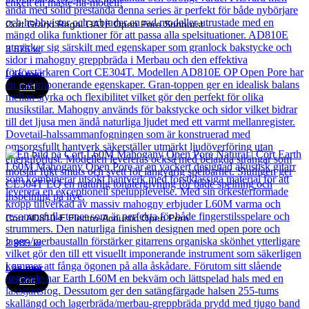
Cort Grand Regal GA1E Open Pore Sunburst
3 575
kr
Läs mer
Cort
Cort AD810-E Electro-Acoustic Open Pore
2 989
kr
Läs mer
Cort