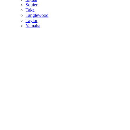
Squier
Taka
Tanglewood
Taylor
Yamaha