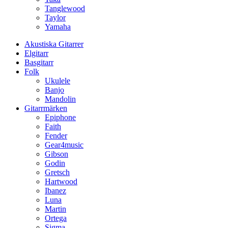
Tanglewood
Taylor
Yamaha
Akustiska Gitarrer
Elgitarr
Basgitarr
Folk
Ukulele
Banjo
Mandolin
Gitarrmärken
Epiphone
Faith
Fender
Gear4music
Gibson
Godin
Gretsch
Hartwood
Ibanez
Luna
Martin
Ortega
Sigma