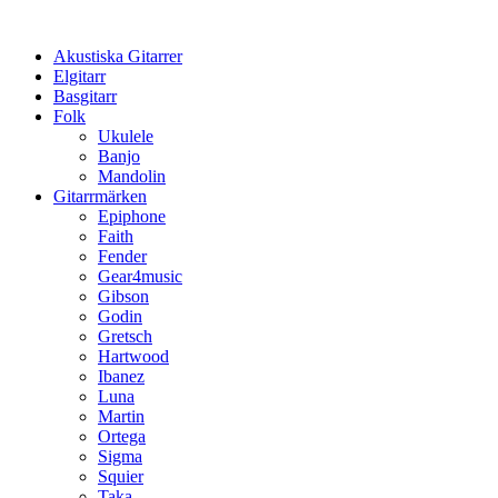
Hoppa
till
Akustiska Gitarrer
innehåll
Elgitarr
Basgitarr
Folk
Ukulele
Banjo
Mandolin
Gitarrmärken
Epiphone
Faith
Fender
Gear4music
Gibson
Godin
Gretsch
Hartwood
Ibanez
Luna
Martin
Ortega
Sigma
Squier
Taka